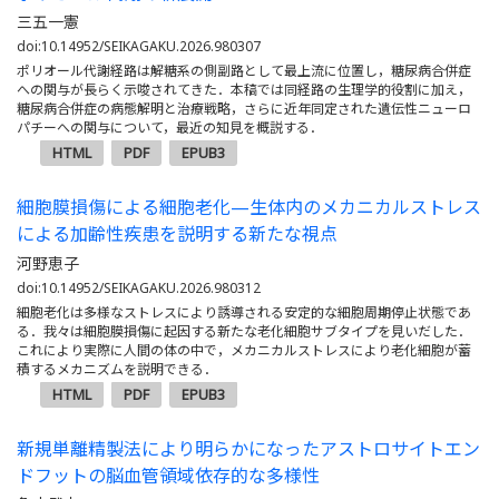
三五一憲
doi:10.14952/SEIKAGAKU.2026.980307
ポリオール代謝経路は解糖系の側副路として最上流に位置し，糖尿病合併症
への関与が長らく示唆されてきた．本稿では同経路の生理学的役割に加え，
糖尿病合併症の病態解明と治療戦略，さらに近年同定された遺伝性ニューロ
パチーへの関与について，最近の知見を概説する．
HTML
PDF
EPUB3
細胞膜損傷による細胞老化—生体内のメカニカルストレス
による加齢性疾患を説明する新たな視点
河野恵子
doi:10.14952/SEIKAGAKU.2026.980312
細胞老化は多様なストレスにより誘導される安定的な細胞周期停止状態であ
る．我々は細胞膜損傷に起因する新たな老化細胞サブタイプを見いだした．
これにより実際に人間の体の中で，メカニカルストレスにより老化細胞が蓄
積するメカニズムを説明できる．
HTML
PDF
EPUB3
新規単離精製法により明らかになったアストロサイトエン
ドフットの脳血管領域依存的な多様性