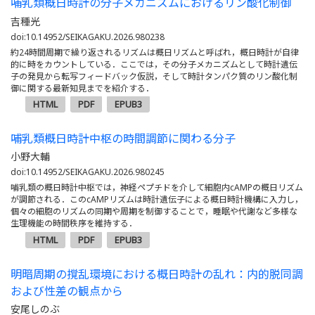
哺乳類概日時計の分子メカニズムにおけるリン酸化制御
吉種光
doi:10.14952/SEIKAGAKU.2026.980238
約24時間周期で繰り返されるリズムは概日リズムと呼ばれ，概日時計が自律
的に時をカウントしている．ここでは，その分子メカニズムとして時計遺伝
子の発見から転写フィードバック仮説，そして時計タンパク質のリン酸化制
御に関する最新知見までを紹介する．
HTML
PDF
EPUB3
哺乳類概日時計中枢の時間調節に関わる分子
小野大輔
doi:10.14952/SEIKAGAKU.2026.980245
哺乳類の概日時計中枢では，神経ペプチドを介して細胞内cAMPの概日リズム
が調節される．このcAMPリズムは時計遺伝子による概日時計機構に入力し，
個々の細胞のリズムの同期や周期を制御することで，睡眠や代謝など多様な
生理機能の時間秩序を維持する．
HTML
PDF
EPUB3
明暗周期の撹乱環境における概日時計の乱れ：内的脱同調
および性差の観点から
安尾しのぶ