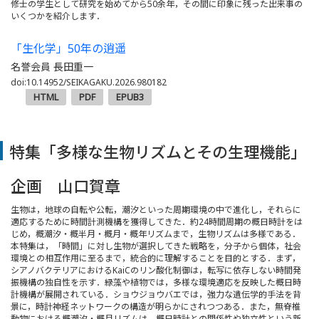
修士の学生として研究を始めてから50余年，その間に印象に残った出来事の
いくつかを紹介します．
「生化学」50年の逍遥
名誉会員 長田重一
doi:10.14952/SEIKAGAKU.2026.980182
HTML
PDF
EPUB3
特集「多様な生物リズムとその生理機能」
企画 山口賀章
生物は，地球の自転や公転，潮汐といった周期環境の中で進化し，それらに
適応するために時間計測機構を獲得してきた．約24時間周期の概日時計をは
じめ，概潮汐・概半月・概月・概年リズムまで，生物リズムは多様である．
本特集は，「時間」に対し生物が選択してきた戦略を，分子から個体，社会
環境との相互作用に至るまで，統合的に理解することを目的とする．まず，
シアノバクテリアにおけるKaiCのリン酸化制御は，転写に依存しない時間発
振機構の独自性を示す．緑藻や植物では，多様な環境適応を反映した概日時
計機構が展開されている．ショウジョウバエでは，強力な遺伝学的手法を背
景に，時計神経ネットワークの構造が明らかにされつつある．また，無脊椎
動物における概潮汐・概月リズムは，概日時計との関係性や独立性という新