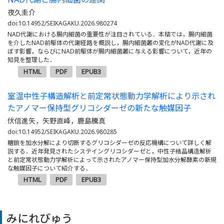
夜久圭介
doi:10.14952/SEIKAGAKU.2026.980274
NAD代謝における腸内細菌の重要性が注目されている．本稿では，腸内細菌
を介したNAD前駆体の代謝経路を概説し，腸内細菌叢の変化がNAD代謝に及
ぼす影響，ならびにNAD前駆体が腸内細菌叢に与える影響について，近年の
知見を整理した．
HTML
PDF
EPUB3
室温中性子構造解析と前定常状態動力学解析により示され
たアノマー保持型グリコシダーゼの新たな触媒因子
伏信進矢，矢野直峰，鹿島騰真
doi:10.14952/SEIKAGAKU.2026.980285
糖鎖を加水分解により切断するグリコシダーゼの反応機構について詳しく解
説する．近年発見されたシステイングリコシダーゼと，中性子結晶構造解析
と前定常状態動力学解析によって示されたアノマー保持型加水分解酵素の新規
な触媒因子について紹介する．
HTML
PDF
EPUB3
みにれびゅう