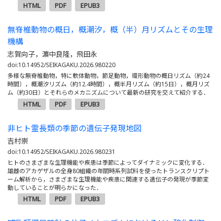
HTML
PDF
EPUB3
無脊椎動物の概日，概潮汐，概（半）月リズムとその生理
機構
志賀向子，濵中良隆，飛田永
doi:10.14952/SEIKAGAKU.2026.980220
多様な無脊椎動物，特に軟体動物，節足動物，環形動物の概日リズム（約24
時間），概潮汐リズム（約12.4時間），概半月リズム（約15日），概月リズ
ム（約30日）とそれらのメカニズムについて最新の研究を交えて紹介する．
HTML
PDF
EPUB3
非ヒト霊長類の季節の遺伝子発現地図
吉村崇
doi:10.14952/SEIKAGAKU.2026.980231
ヒトのさまざまな生理機能や疾患は季節によってダイナミックに変化する．
雄雌のアカゲザルの全身80組織の年間時系列試料を使ったトランスクリプト
ーム解析から，さまざまな生理機能や疾患に関連する遺伝子の発現が季節変
動していることが明らかになった．
HTML
PDF
EPUB3