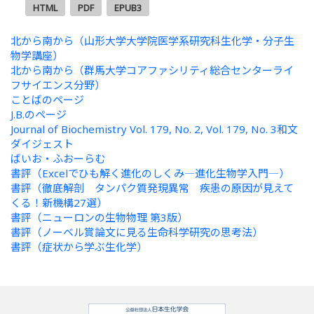
HTML
PDF
EPUB3
北から南から（山形大学大学院医学系研究科生化学・分子生
物学講座）
北から南から（群馬大学コアファシリティ総合センターライ
フサイエンス分野）
ことばのページ
J.B.のページ
Journal of Biochemistry Vol. 179, No. 2, Vol. 179, No. 3和文
ダイジェスト
ばいお・ふおーらむ
書評（Excelでひも解く進化のしくみ―進化生物学入門―）
書評（徹底解剖 タンパク質発現異常 疾患の原因が見えて
くる！新機構27選）
書評（ニューロンの生物物理 第3版）
書評（ノーベル賞論文に見る生命科学研究の思考法）
書評（症状から学ぶ生化学）