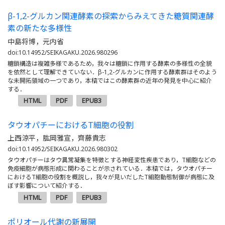
β-1,2-グルカン関連酵素の探索からみえてきた糖質関連酵
素の新たな多様性
中島将博，元内省
doi:10.14952/SEIKAGAKU.2026.980296
糖鎖構造は複雑多様であるため，我々は糖鎖に作用する酵素の多様性の全貌
を依然として理解できていない．β-1,2-グルカンに作用する酵素群はそのよう
な未開拓領域の一つであり，本稿ではこの酵素群の近年の発見を中心に紹介
する．
HTML
PDF
EPUB3
タウオパチーにおけるT細胞の役割
上西涼平，肱岡雅宣，齊藤貴志
doi:10.14952/SEIKAGAKU.2026.980302
タウオパチーはタウ異常凝集を特徴とする神経変性疾患であり，T細胞などの
免疫細胞が病態形成に関わることが示されている．本稿では，タウオパチー
におけるT細胞の役割を概説し，我々が見いだしたT細胞動態制御が病態に及
ぼす影響について紹介する．
HTML
PDF
EPUB3
ポリオール代謝の新展開