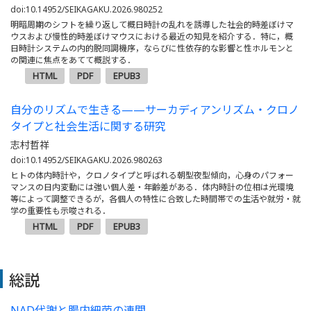
doi:10.14952/SEIKAGAKU.2026.980252
明暗周期のシフトを繰り返して概日時計の乱れを誘導した社会的時差ぼけマ
ウスおよび慢性的時差ぼけマウスにおける最近の知見を紹介する．特に，概
日時計システムの内的脱同調機序，ならびに性依存的な影響と性ホルモンと
の関連に焦点をあてて概説する．
HTML
PDF
EPUB3
自分のリズムで生きる——サーカディアンリズム・クロノ
タイプと社会生活に関する研究
志村哲祥
doi:10.14952/SEIKAGAKU.2026.980263
ヒトの体内時計や，クロノタイプと呼ばれる朝型夜型傾向，心身のパフォー
マンスの日内変動には強い個人差・年齢差がある．体内時計の位相は光環境
等によって調整できるが，各個人の特性に合致した時間帯での生活や就労・就
学の重要性も示唆される．
HTML
PDF
EPUB3
総説
NAD代謝と腸内細菌の連関