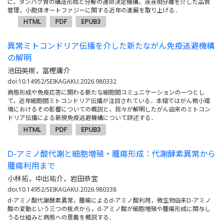
に，タンパク質の構造形成と分解の運命決定機構，液液相分離を介した品質
管理，小胞体オートファジーに関する近年の進展を取り上げる．
HTML
PDF
EPUB3
異常ミトコンドリア伝播を介した新たながん免疫逃避機構
の解明
池田英樹，冨樫庸介
doi:10.14952/SEIKAGAKU.2026.980332
病態形成や免疫応答に関わる新たな細胞間コミュニケーションの一つとし
て，近年細胞間ミトコンドリア伝播が注目されている．本稿ではがん微小環
境におけるその影響についての概説と，我々が解明したがん由来のミトコン
ドリア伝播による新規免疫逃避機構について詳述する．
HTML
PDF
EPUB3
D-アミノ酸代謝と細胞増殖・腫瘍形成：代謝酵素異常から
腫瘍利用まで
小林拓，中出祐介，岩田恭宜
doi:10.14952/SEIKAGAKU.2026.980338
d
-アミノ酸代謝酵素異常，腫瘍による
d
-アミノ酸利用，微生物由来D-アミノ
酸の変動という三つの視点から，
d
-アミノ酸が細胞増殖や腫瘍形成に関与し
うる仕組みと病態への意義を概説する．