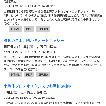
亀山武志
doi:10.14952/SEIKAGAKU.2026.980316
血液脳関門の機能制御に重要な傍血管アストロサイトエンドフット（PV-
AEF）について，その構造と機能に関する基礎的知見に加え，新規単離精製法
とプロテオーム解析により明らかとなった脳血管領域依存的な多様性につい
て紹介する．
HTML
PDF
EPUB3
植物の接木に関わるオートファジー
岡田健太郎，黒谷賢一，野田口理孝
doi:10.14952/SEIKAGAKU.2026.980321
オートファジーは細胞内物質の分解を通して，品質管理やストレス応答の制
御に関わり重要である．本稿では，植物における近年のオートファジー研究
を紹介するとともに，筆者らが取り組んできた接木の傷害修復に関わるオート
ファジーの内容を概説する．
HTML
PDF
EPUB3
小胞体プロテオスタシスの多層制御機構
谷川友亮，松尾將生，蜷川暁
doi:10.14952/SEIKAGAKU.2026.980327
小胞体におけるタンパク質品質管理の多層的制御機構について概説する．特