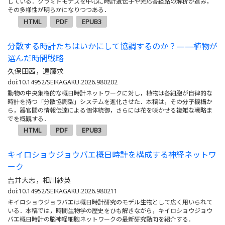
している．クラミドモナスを中心に時計遺伝子や光応答経路の解析が進み，
その多様性が明らかになりつつある．
HTML
PDF
EPUB3
分散する時計たちはいかにして協調するのか？——植物が
選んだ時間戦略
久保田茜，遠藤求
doi:10.14952/SEIKAGAKU.2026.980202
動物の中央集権的な概日時計ネットワークに対し，植物は各細胞が自律的な
時計を持つ「分散協調型」システムを進化させた．本稿は，その分子機構か
ら，器官間の情報伝達による個体統御，さらには花を咲かせる複雑な戦略ま
でを概観する．
HTML
PDF
EPUB3
キイロショウジョウバエ概日時計を構成する神経ネットワ
ーク
吉井大志，相川紗英
doi:10.14952/SEIKAGAKU.2026.980211
キイロショウジョウバエは概日時計研究のモデル生物として広く用いられて
いる．本稿では，時間生物学の歴史をひも解きながら，キイロショウジョウ
バエ概日時計の脳神経細胞ネットワークの最新研究動向を紹介する．