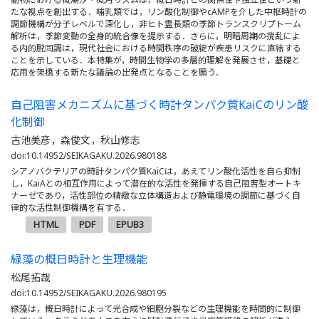
たな視点を創出する．哺乳類では，リン酸化制御やcAMPを介した中枢時計の
調節機構が分子レベルで深化し，非ヒト霊長類の季節トランスクリプトーム
解析は，季節変動の全身的統合像を提示する．さらに，明暗周期の撹乱によ
る内的脱同調は，現代社会における時間秩序の破綻が疾患リスクに直結する
ことを示している．本特集が，時間生物学の多層的理解を発展させ，基礎と
応用を架橋する新たな議論の出発点となることを願う．
自己阻害メカニズムに基づく時計タンパク質KaiCのリン酸
化制御
古池美彦，森俊文，秋山修志
doi:10.14952/SEIKAGAKU.2026.980188
シアノバクテリアの時計タンパク質KaiCは，あえてリン酸化活性を自ら抑制
し，KaiAとの相互作用によって潜在的な活性を発揮する自己阻害型オートキ
ナーゼであり，活性部位の精緻な立体構造および静電環境の調節に基づく自
律的な活性制御機構を有する．
HTML
PDF
EPUB3
緑藻の概日時計と生理機能
松尾拓哉
doi:10.14952/SEIKAGAKU.2026.980195
緑藻は，概日時計によって光合成や細胞分裂などの生理機能を時間的に制御