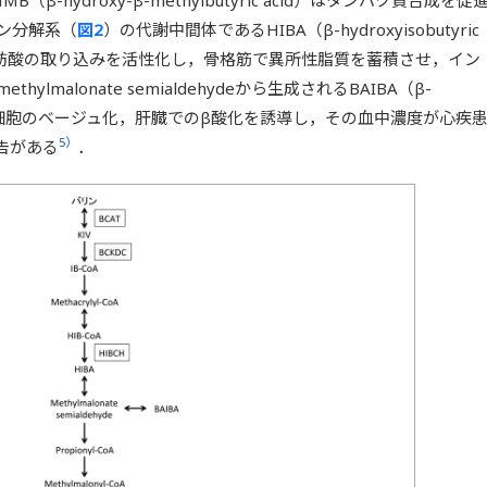
ン分解系（
図2
）の代謝中間体であるHIBA（β-hydroxyisobutyric
脂肪酸の取り込みを活性化し，骨格筋で異所性脂質を蓄積させ，イン
methylmalonate semialdehydeから生成されるBAIBA（β-
）は白色脂肪細胞のベージュ化，肝臓でのβ酸化を誘導し，その血中濃度が心疾
5）
告がある
．