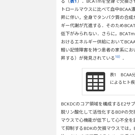
る（
表1
）．BCATmを全身で欠損さ
トロールマウスに比べて血中BCAA
昇に伴い，全身でタンパク質の合成
ギー代謝が亢進する．そのためBCA
低下がみられない．さらに，BCAT
おけるエネルギー供給においてBCA
軽い記憶障害を持つ患者の家系において
10）
昇する）が発見されている
．
表1 BCA
によるヒト疾
BCKDCのコア領域を構成するE2
脱リン酸化して活性化するBDPの欠
マウスで心機能が低下して心不全を
て抑制するBDKの欠損マウスでは，B