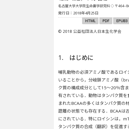
名古屋大学大学院生命農学研究科
◇ 〒464
発行日：2018年4月25日
HTML
PDF
EPUB3
© 2018 公益社団法人日本生化学会
1. はじめに
哺乳動物の必須アミノ酸であるロイ
いることから，分岐鎖アミノ酸（branch
ク質の構成成分として15～20％含
有されている．動物はタンパク質を
まれたBCAAの多くはタンパク質
遊離の状態でも存在する．BCAA
にされている．特にロイシンは，mTORC1（m
タンパク質の合成（翻訳）を促進す