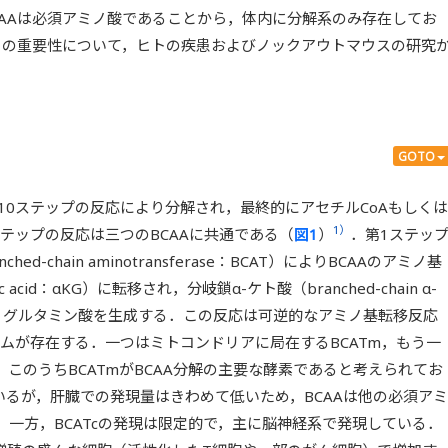
CAAは必須アミノ酸であることから，体内に分解系のみ存在してお
とその重要性について，ヒトの疾患およびノックアウトマウスの研究
GOTO
～10ステップの反応により分解され，最終的にアセチルCoAもしくは
1）
ステップの反応は三つのBCAAに共通である（
図1
）
．第1ステッ
d-chain aminotransferase：BCAT）によりBCAAのアミノ基
c acid：αKG）に転移され，分岐鎖α-ケト酸（branched-chain α-
ともに，グルタミン酸を生成する．この反応は可逆的なアミノ基転移反応
イムが存在する．一つはミトコンドリアに局在するBCATm，もう一
．このうちBCATmがBCAA分解の主要な酵素であると考えられてお
るが，肝臓での発現量はきわめて低いため，BCAAは他の必須アミ
一方，BCATcの発現は限定的で，主に脳神経系で発現している．