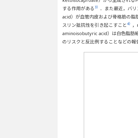
3）
する作用がある
．また最近，バリ
acid）が血管内皮および骨格筋の
4）
スリン抵抗性を引き起こすこと
，
aminoisobutyric acid
のリスクと反比例することなどの報