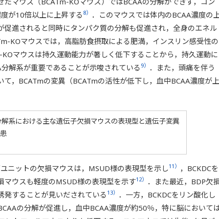
せたマウス（BCATm-KOマウス）ではBCAAの分解ができず，コン
8）
濃度が10倍以上に上昇する
．このマウスでは体内のBCAA濃度の
が促進されると同時にタンパク質の分解も促進され，全身のエネル
Tm-KOマウスでは，高脂肪食摂取による肥満，インスリン感受性の
m-KOマウスは持久運動能力が著しく低下することから，持久運動に
9）
A分解系が重要であることが示唆されている
．また，頭痛を伴う
，BCATmの変異（BCATmの活性が低下し，血中BCAA濃度が
A分解系における主な遺伝子欠損マウスの表現型と遺伝子変異
患
11）
サブユニットの欠損マウスは，MSUD様の表現型を示し
，BCKDCを
12）
損マウスも軽度のMSUD様の表現型を示す
．また最近，BDP欠
13）
誘発することが見いだされている
．一方，BCKDCをリン酸化し
CAAの分解が促進し，血中BCAA濃度が約50％，特に脳において