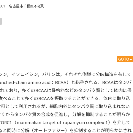
–8601 名古屋市千種区不老町
GOTO
シン，イソロイシン，バリンは，それぞれ側鎖に分岐構造を有して
ed-chain amino acid：BCAA）と総称される．BCAAはタンパ
まれており，多くのBCAAは骨格筋などのタンパク質として体内に保
食べることで多くのBCAAを摂取することができる．体内に取り込
の材料として利用されるが，細胞内外にタンパク質に取り込まれない
は古くからタンパク質の合成を促進し，分解を抑制することが明らか
ammalian target of rapamycin complex 1）を介して
ると同時に分解（オートファジー）を抑制することが明らかにされ