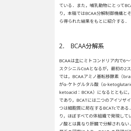
ている．また，哺乳動物にとってB
り，本稿ではBCAA分解制御機構
ら得られた結果をもとに紹介する．
2. BCAA分解系
BCAAは主にミトコンドリア内で6
スクシニルCoAとなるが，最初の2
では，BCAAアミノ基転移酵素（branche
がα-ケトグルタル酸（α-ketoglutari
ketoacid：BCKA）になると
であり，BCATには二つのアイソザ
つは細胞質に局在するBCATcである
り，ほぼすべての体組織で発現してい
ノ酸とは異なり肝臓で分解されない．