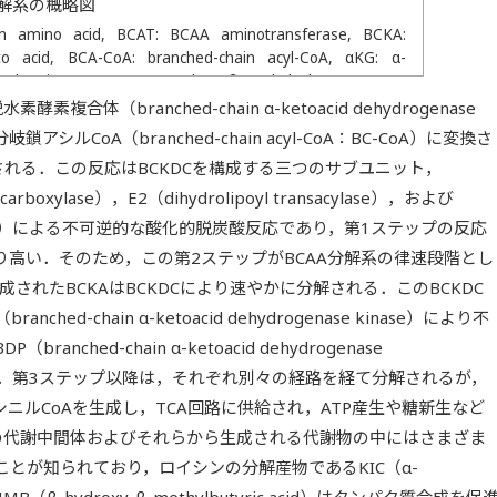
解系の概略図
in amino acid, BCAT: BCAA aminotransferase, BCKA:
to acid, BCA-CoA: branched-chain acyl-CoA, αKG: α-
: α-ketoisocaproate, KMV: α-keto-β-methylvalerate, KIV: α-
KDC: BCKA dehydrogenase complex, BDK: BCKDC kinase,
合体（branched-chain α-ketoacid dehydrogenase
ase, IV-CoA: isovaleryl-CoA, MB-CoA: α-methylbutyryl-
岐鎖アシルCoA（branched-chain acyl-CoA：BC-CoA）に変換さ
yl-CoA.
される．この反応はBCKDCを構成する三つのサブユニット，
decarboxylase），E2（dihydrolipoyl transacylase），および
drogenase）による不可逆的な酸化的脱炭酸反応であり，第1ステップの反応
高い．そのため，この第2ステップがBCAA分解系の律速段階とし
成されたBCKAはBCKDCにより速やかに分解される．このBCKDC
ed-chain α-ketoacid dehydrogenase kinase）により不
ched-chain α-ketoacid dehydrogenase
される．第3ステップ以降は，それぞれ別々の経路を経て分解されるが，
ニルCoAを生成し，TCA回路に供給され，ATP産生や糖新生など
系の代謝中間体およびそれらから生成される代謝物の中にはさまざま
とが知られており，ロイシンの分解産物であるKIC（α-
MB（β-hydroxy-β-methylbutyric acid）はタンパク質合成を促