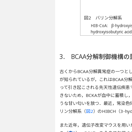
図2 バリン分解系
HIB-CoA: β-hydroxy
hydroxyisobutyric acid
3. BCAA分解制御機構
古くからBCAA分解異常症の一つとしてメー
が知られているが，これはBCAA分解
って引き起こされる先天性遺伝疾患
きないため，BCKAが血中に蓄積し
うな甘い匂いを放つ．最近，常染色体
リン分解系（
図2
）のHIBCH（3-hyd
また近年，遺伝子改変マウスを用い