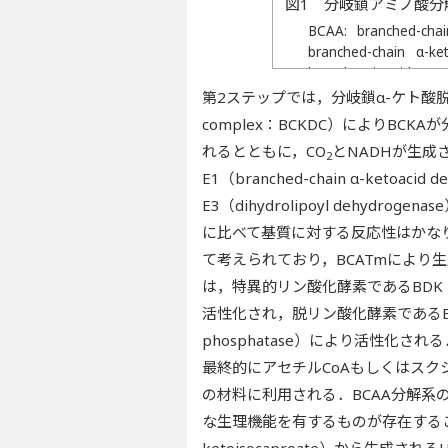
図1 分岐鎖アミノ酸分
BCAA: branched-cha
branched-chain α-ke
ketoglutaric acid, KIC
ketoisovalerate, BC
第2ステップでは，分岐鎖α-ケト酸脱水素酵素複
BDP: BCKDC phosphat
complex：BCKDC）によりBCKAが分
CoA, IB-CoA: isobutyr
れるとともに，CO
とNADHが生成
2
E1（branched-chain α-ketoacid 
E3（dihydrolipoyl dehy
に比べて基質に対する反応性はかなり
て考えられており，BCATmにより生
は，特異的リン酸化酵素であるBDK（branch
活性化され，脱リン酸化酵素であるBDP（bran
phosphatase）により活性化
最終的にアセチルCoAもしくはスクシ
の材料に利用される．BCAA分解
な生理機能を有するものが存在するこ
ketoisocaproate）から生成されるH