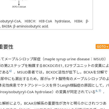
isobutyryl-CoA, HIBCH: HIB-CoA hydrolase, HIBA: β-
, BAIBA: β-aminoisobutyric acid.
の重要性
GOTO
プルシロップ尿症（maple syrup urine disease：MSUD）
の第2ステップを触媒するBCKDCのE1, E2サブユニットの変異に
6）
である
．MSUD患者では，BCKDC活性が低下し，BCKAを分解で
，尿中にも漏出するため，尿がα-ケト酸特有のメープルシロップの
劣性疾患でケトアシドーシスを伴うLeigh様脳症の原因として，
6, 7）
roxyisobutyryl-CoA hydrolase）の変異が同定されている
．
た解析により，BCAA分解系の重要性が次々と明らかにされつつあ