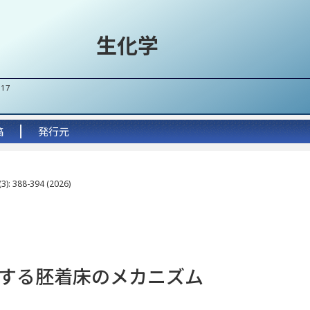
生化学
017
稿
発行元
3): 388-394 (2026)
する胚着床のメカニズム