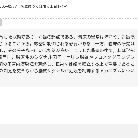
305–8577 茨城県つくば市天王台1–1–1
合した状態であり，妊娠の起点である．着床の異常は流産や，妊娠高
りうることから，厳密に制御される必要がある．一方，着床の研究は
し，その分子機序はいまだ謎が多い．こうした背景の中で，私は学部
着目し，脂溶性のシグナル因子［＝リン脂質やプロスタグランジン
床期の子宮内膜増殖を惹起し，正常な妊娠を確立する上で重要であるこ
の知見を交えながら脂質シグナルが妊娠を制御するメカニズムについ