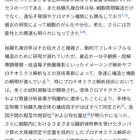
セスの一つである．また核膜孔複合体は核–細胞質間輸送だけ
1,2)
でなく，遺伝子発現やクロマチン構築にも関与しており
，
最近の研究によって細胞のがん化や分化，老化，さらには万
3,4)
能性との関連も明らかになってきた
．
核膜孔複合体はその巨大さと複雑さ，動的でフレキシブルな
構造のために研究が遅れていたが，最近の一分子観察・超解
像顕微鏡・低温電子断層撮影といったイメージング解析やプ
ロテオミクス解析などの技術革新によって，急速に構造と機能
5)
の解明が進んでいる
．特にプロテオミクス解析技術において
は，多くの試料調製法が開発され，液体クロマトグラフィー
および質量分析装置が飛躍的に進歩したことにより，多様な
6)
生物種で核膜孔複合体の構成因子がほぼすべて同定され
，各
7)
8)
因子間の相互作用部位
および存在量比
が明らかになった．
さらに細胞内におけるさまざまな翻訳後修飾を受けたタンパ
ク質の大規模同定や定量を目的としたプロテオミクス解析の