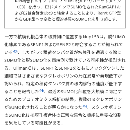
Ran結合ドメイン（RB）とSUMO化のE3リガーゼドメイン
（E3）を持つ．E3ドメインでSUMO化されたRanGAP1お
よびE2結合酵素Ubc9と結合することにより，RanのGTP型
からGDP型への変換と標的基質のSUMO化を引き起こす．
一方で核膜孔複合体の核質側に位置するNup153は，脱SUMO
化酵素であるSENP1およびSENP2と結合することが知られて
43)
いる
．したがって積荷タンパク質が核膜孔を通過する際に
SUMO化と脱SUMO化を両端側で受けている可能性が推測され
る．Ullmanらは，SENP1とSENP2をともにノックダウンした
細胞ではさまざまなヌクレオポリンの局在異常や発現低下が
認められ，特定の積荷タンパク質の核内移行の速度が低下す
44)
ることを報告した
．最近のSUMO化部位を大規模に同定す
るためのプロテオミクス解析の結果，複数のヌクレオポリン
45)
がSUMO化されることが明らかになった
．ヌクレオポリン
のSUMO化は核膜孔複合体の正常な集合と機能に重要な役割
を果たしている可能性がある．