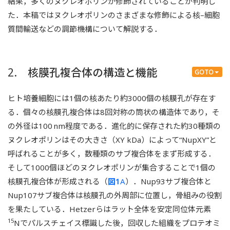
結果，多くのヌクレオポリンが修飾されていることが判明し
た．本稿ではヌクレオポリンのさまざまな修飾による核–細胞
質間輸送などの調節機構について解説する．
2. 核膜孔複合体の構造と機能
GOTO
ヒト培養細胞には1個の核あたり約3000個の核膜孔が存在す
る．個々の核膜孔複合体は8回対称の筒状の構造体であり，そ
の外径は100 nm程度である．進化的に保存された約30種類の
ヌクレオポリンはその大きさ（XY kDa）によって“NupXY”と
呼ばれることが多く，数種類のサブ複合体をまず形成する．
そして1000個ほどのヌクレオポリンが集合することで1個の
核膜孔複合体が形成される（
図1
A
）．Nup93サブ複合体と
Nup107サブ複合体は核膜孔の外周部に位置し，骨組みの役割
を果たしている．Hetzerらはラット全体を安定同位体元素
15
Nでパルスチェイス標識した後，回収した組織をプロテオミ