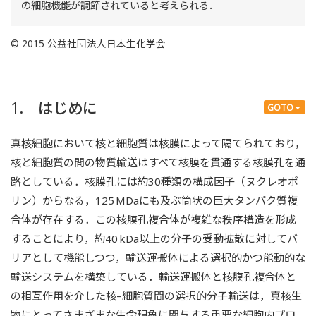
の細胞機能が調節されていると考えられる．
© 2015 公益社団法人日本生化学会
1. はじめに
GOTO
真核細胞において核と細胞質は核膜によって隔てられており，
核と細胞質の間の物質輸送はすべて核膜を貫通する核膜孔を通
路としている．核膜孔には約30種類の構成因子（ヌクレオポ
リン）からなる，125 MDaにも及ぶ筒状の巨大タンパク質複
合体が存在する．この核膜孔複合体が複雑な秩序構造を形成
することにより，約40 kDa以上の分子の受動拡散に対してバ
リアとして機能しつつ，輸送運搬体による選択的かつ能動的な
輸送システムを構築している．輸送運搬体と核膜孔複合体と
の相互作用を介した核–細胞質間の選択的分子輸送は，真核生
物にとってさまざまな生命現象に関与する重要な細胞内プロ