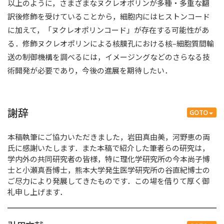
以上のように，さまざまなヌクレオポリンが多種・多重な翻
訳後修飾を受けていることから，細胞内にはヒストンコード
に加えて，「ヌクレオポリンコード」が存在する可能性があ
る．修飾ヌクレオポリンによる核膜孔における核–細胞質間輸
送の制御機構を調べるには，イメージングなどのさらなる技
術開発が必要であり，今後の進展を期待したい．
謝辞
GOTO
本稿執筆にご協力いただきました，岩田真由美，河野恵の両
氏に感謝いたします．また本稿で紹介した筆者らの研究は，
学内外の共同研究者の皆様，特に理化学研究所の今本尚子博
士と小瀬真吾博士，熊本大学発生医学研究所の谷直紀博士の
ご尽力により発展してきたものです．この場を借りて厚く御
礼申し上げます．