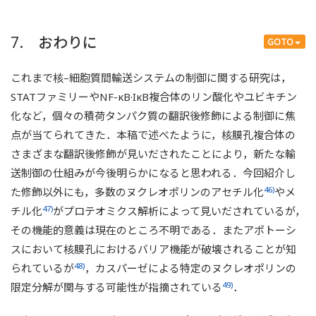
7. おわりに
GOTO
これまで核–細胞質間輸送システムの制御に関する研究は，
STATファミリーやNF-κB·IκB複合体のリン酸化やユビキチン
化など，個々の積荷タンパク質の翻訳後修飾による制御に焦
点が当てられてきた．本稿で述べたように，核膜孔複合体の
さまざまな翻訳後修飾が見いだされたことにより，新たな輸
送制御の仕組みが今後明らかになると思われる．今回紹介し
46)
た修飾以外にも，多数のヌクレオポリンのアセチル化
やメ
47)
チル化
がプロテオミクス解析によって見いだされているが，
その機能的意義は現在のところ不明である．またアポトーシ
スにおいて核膜孔におけるバリア機能が破壊されることが知
48)
られているが
，カスパーゼによる特定のヌクレオポリンの
49)
限定分解が関与する可能性が指摘されている
．