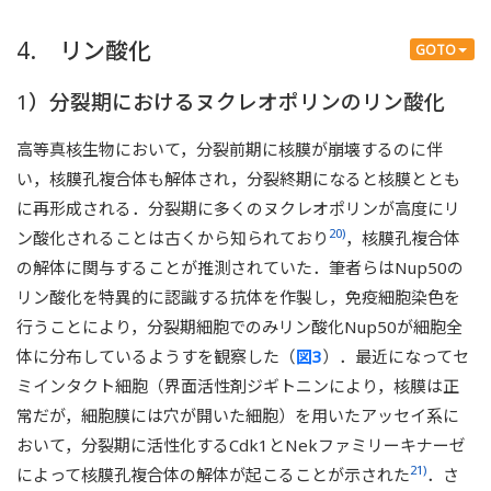
4. リン酸化
GOTO
1）分裂期におけるヌクレオポリンのリン酸化
高等真核生物において，分裂前期に核膜が崩壊するのに伴
い，核膜孔複合体も解体され，分裂終期になると核膜ととも
に再形成される．分裂期に多くのヌクレオポリンが高度にリ
20)
ン酸化されることは古くから知られており
，核膜孔複合体
の解体に関与することが推測されていた．筆者らはNup50の
リン酸化を特異的に認識する抗体を作製し，免疫細胞染色を
行うことにより，分裂期細胞でのみリン酸化Nup50が細胞全
体に分布しているようすを観察した（
図3
）．最近になってセ
ミインタクト細胞（界面活性剤ジギトニンにより，核膜は正
常だが，細胞膜には穴が開いた細胞）を用いたアッセイ系に
おいて，分裂期に活性化するCdk1とNekファミリーキナーゼ
21)
によって核膜孔複合体の解体が起こることが示された
．さ