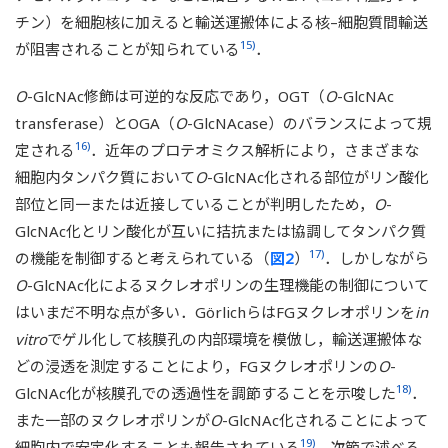
チン）を細胞核に加えると輸送運搬体による核–細胞質間輸送
15)
が阻害されることが知られている
．
O
-GlcNAc修飾は可逆的な反応であり，OGT（
O
-GlcNAc
transferase）とOGA（
O
-GlcNAcase）のバランスによって規
16)
定される
．近年のプロテオミクス解析により，さまざまな
細胞内タンパク質において
O
-GlcNAc化される部位がリン酸化
部位と同一または近接していることが判明したため，
O
-
GlcNAc化とリン酸化が互いに拮抗または協調してタンパク質
17)
の機能を制御すると考えられている（
図2
）
．しかしながら
O
-GlcNAc化によるヌクレオポリンの生理機能の制御について
はいまだ不明な点が多い．GörlichらはFGヌクレオポリンを
in
vitro
でゲル化して核膜孔の内部環境を模倣し，輸送運搬体な
どの浸透を測定することにより，FGヌクレオポリンの
O
-
18)
GlcNAc化が核膜孔での透過性を調節することを示唆した
．
また一部のヌクレオポリンが
O
-GlcNAc化されることによって
19)
細胞内で安定化することも報告されている
．次節で述べる