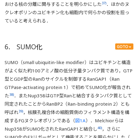
37)
おける核の分離に関与することを明らかにした
．ほかのヌ
クレオポリンのユビキチン化も細胞内で何らかの役割を担っ
ていると考えられる．
6. SUMO化
GOTO
SUMO（small ubiquitin-like modifier）はユビキチンと構造
がよく似た約100アミノ酸の低分子量タンパク質であり，GTP
型とGDP型のRanのサイクルを制御するRanGAP1（Ran
GTPase-activating protein 1）で初めてSUMO化が報告され
38)
た
．またNup358はGTP型Ranと結合するタンパク質として
同定されたことからRanBP2（Ran-binding protein 2）とも
39)
呼ばれ
，核膜孔複合体の細胞質側のフィラメント構造を構
成するFGヌクレオポリンである（
図1A
）．Melchiorらは
40)
Nup358がSUMO化されたRanGAP1と結合し
，さらに
SUMO化のE3リガーゼとして機能することを明らかにした（