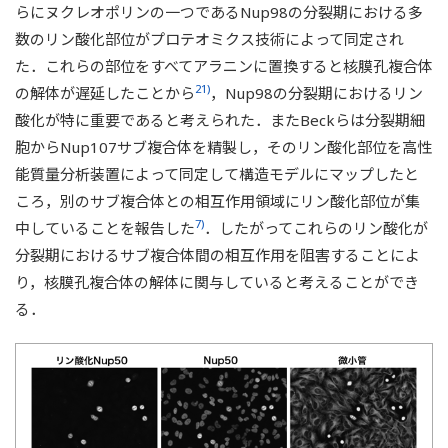
らにヌクレオポリンの一つであるNup98の分裂期における多
数のリン酸化部位がプロテオミクス技術によって同定され
た．これらの部位をすべてアラニンに置換すると核膜孔複合体
21)
の解体が遅延したことから
，Nup98の分裂期におけるリン
酸化が特に重要であると考えられた．またBeckらは分裂期細
胞からNup107サブ複合体を精製し，そのリン酸化部位を高性
能質量分析装置によって同定して構造モデルにマップしたと
ころ，別のサブ複合体との相互作用領域にリン酸化部位が集
7)
中していることを報告した
．したがってこれらのリン酸化が
分裂期におけるサブ複合体間の相互作用を阻害することによ
り，核膜孔複合体の解体に関与していると考えることができ
る．