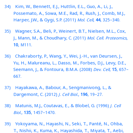
) Kim, W., Bennett, E.J., Huttlin, E.L., Guo, A., Li, J.,
34
Possemato, A., Sowa, M.E., Rad, R., Rush, J., Comb, M.J.,
Harper, J.W., & Gygi, S.P. (
)
,
,
–
.
2011
Mol. Cell
44
325
340
) Wagner, S.A., Beli, P., Weinert, B.T., Nielsen, M.L., Cox,
35
J., Mann, M., & Choudhary, C. (
)
,
2011
Mol. Cell. Proteomics
,
.
10
M111
) Chakraborty, P., Wang, Y., Wei, J.-H., van Deursen, J.,
36
Yu, H., Malureanu, L., Dasso, M., Forbes, D.J., Levy, D.E.,
Seemann, J., & Fontoura, B.M.A. (
)
,
,
–
2008
Dev. Cell
15
657
.
667
) Hayakawa, A., Babour, A., Sengmanivong, L., &
37
Dargemont, C. (
)
,
,
–
.
2012
J. Cell Biol.
196
19
27
) Matunis, M.J., Coutavas, E., & Blobel, G. (
)
38
1996
J. Cell
,
,
–
.
Biol.
135
1457
1470
) Yokoyama, N., Hayashi, N., Seki, T., Panté, N., Ohba,
39
T., Nishii, K., Kuma, K., Hayashida, T., Miyata, T., Aebi,