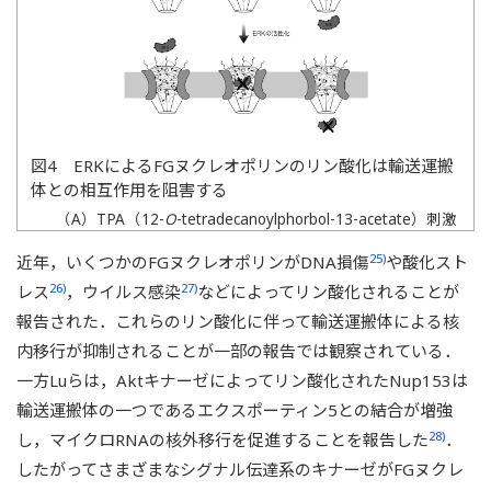
図4 ERKによるFGヌクレオポリンのリン酸化は輸送運搬
体との相互作用を阻害する
（A）TPA（12-
O
-tetradecanoylphorbol-13-acetate）刺激
2+
したHeLa細胞の抽出液をPhos-tagのMn
錯体を含むゲル
25)
近年，いくつかのFGヌクレオポリンがDNA損傷
や酸化スト
と含まないゲルでSDS-PAGEした後，Nup214，Nup153，
Nup50およびERK2（extracellular signal-regulated kinase
26)
27)
レス
，ウイルス感染
などによってリン酸化されることが
50)
2）に対する抗体でウェスタンブロットした
．（B）リ
報告された．これらのリン酸化に伴って輸送運搬体による核
ン酸化されていない，またはERKによってリン酸化された
内移行が抑制されることが一部の報告では観察されている．
部分長（228～611）のNup153をGST（グルタチオン
S
-ト
一方Luらは，Aktキナーゼによってリン酸化されたNup153は
ランスフェラーゼ）を介してビーズに固相化した後，HA
タグつきのインポーティンβのプルダウンアッセイを行っ
輸送運搬体の一つであるエクスポーティン5との結合が増強
た．（C）ERKの活性化によって核膜孔内のFGリピート領
28)
し，マイクロRNAの核外移行を促進することを報告した
．
域がリン酸化されると輸送運搬体とFGリピートの相互作
したがってさまざまなシグナル伝達系のキナーゼがFGヌクレ
用が阻害され，輸送運搬体の通過が抑制されると考えるこ