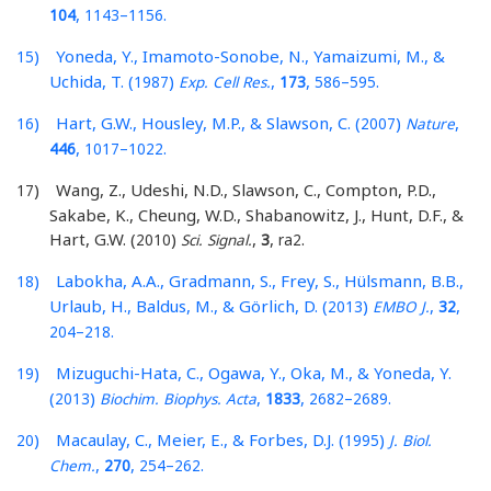
,
–
.
104
1143
1156
) Yoneda, Y., Imamoto-Sonobe, N., Yamaizumi, M., &
15
Uchida, T. (
)
,
,
–
.
1987
Exp. Cell Res.
173
586
595
) Hart, G.W., Housley, M.P., & Slawson, C. (
)
,
16
2007
Nature
,
–
.
446
1017
1022
) Wang, Z., Udeshi, N.D., Slawson, C., Compton, P.D.,
17
Sakabe, K., Cheung, W.D., Shabanowitz, J., Hunt, D.F., &
Hart, G.W. (
)
,
,
.
2010
Sci. Signal.
3
ra2
) Labokha, A.A., Gradmann, S., Frey, S., Hülsmann, B.B.,
18
Urlaub, H., Baldus, M., & Görlich, D. (
)
,
,
2013
EMBO J.
32
–
.
204
218
) Mizuguchi-Hata, C., Ogawa, Y., Oka, M., & Yoneda, Y.
19
(
)
,
,
–
.
2013
Biochim. Biophys. Acta
1833
2682
2689
) Macaulay, C., Meier, E., & Forbes, D.J. (
)
20
1995
J. Biol.
,
,
–
.
Chem.
270
254
262