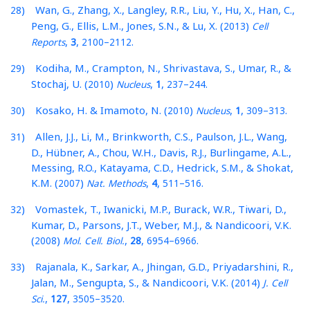
) Wan, G., Zhang, X., Langley, R.R., Liu, Y., Hu, X., Han, C.,
28
Peng, G., Ellis, L.M., Jones, S.N., & Lu, X. (
)
2013
Cell
,
,
–
.
Reports
3
2100
2112
) Kodiha, M., Crampton, N., Shrivastava, S., Umar, R., &
29
Stochaj, U. (
)
,
,
–
.
2010
Nucleus
1
237
244
) Kosako, H. & Imamoto, N. (
)
,
,
–
.
30
2010
Nucleus
1
309
313
) Allen, J.J., Li, M., Brinkworth, C.S., Paulson, J.L., Wang,
31
D., Hübner, A., Chou, W.H., Davis, R.J., Burlingame, A.L.,
Messing, R.O., Katayama, C.D., Hedrick, S.M., & Shokat,
K.M. (
)
,
,
–
.
2007
Nat. Methods
4
511
516
) Vomastek, T., Iwanicki, M.P., Burack, W.R., Tiwari, D.,
32
Kumar, D., Parsons, J.T., Weber, M.J., & Nandicoori, V.K.
(
)
,
,
–
.
2008
Mol. Cell. Biol.
28
6954
6966
) Rajanala, K., Sarkar, A., Jhingan, G.D., Priyadarshini, R.,
33
Jalan, M., Sengupta, S., & Nandicoori, V.K. (
)
2014
J. Cell
,
,
–
.
Sci.
127
3505
3520