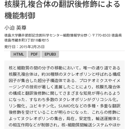
核膜孔複合体の翻訳後修飾による
機能制御
小迫 英尊
徳島大学藤井節郎記念医科学センター細胞情報学分野
◇
〒770-8503 徳島県
徳島市蔵本町3丁目18番地15
発行日：2015年2月25日
HTML
PDF
EPUB3
核と細胞質の間の分子の移動において，唯一の通り道である
核膜孔複合体は，約30種類のヌクレオポリンと呼ばれる構成
因子が集合した超分子構造体である．プロテオミクスやイメ
ージングの技術が著しく進展したことにより，核膜孔複合体
の構成と翻訳後修飾に関してさまざまな知見が得られるよう
になった．すなわち多数のヌクレオポリンがグリコシル化，
リン酸化，ユビキチン化，SUMO化などの多種・多重な翻訳
後修飾を受けていることが明らかになった．これらの修飾に
よってヌクレオポリンの集合，局在，安定性，輸送運搬体と
の相互作用などが制御され，核–細胞質間輸送システムやほか