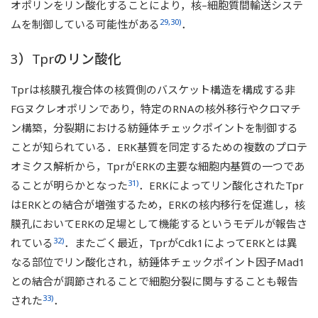
とができる．
オポリンをリン酸化することにより，核–細胞質間輸送システ
29,30)
ムを制御している可能性がある
．
3）Tprのリン酸化
Tprは核膜孔複合体の核質側のバスケット構造を構成する非
FGヌクレオポリンであり，特定のRNAの核外移行やクロマチ
ン構築，分裂期における紡錘体チェックポイントを制御する
ことが知られている．ERK基質を同定するための複数のプロテ
オミクス解析から，TprがERKの主要な細胞内基質の一つであ
31)
ることが明らかとなった
．ERKによってリン酸化されたTpr
はERKとの結合が増強するため，ERKの核内移行を促進し，核
膜孔においてERKの足場として機能するというモデルが報告さ
32)
れている
．またごく最近，TprがCdk1によってERKとは異
なる部位でリン酸化され，紡錘体チェックポイント因子Mad1
との結合が調節されることで細胞分裂に関与することも報告
33)
された
．