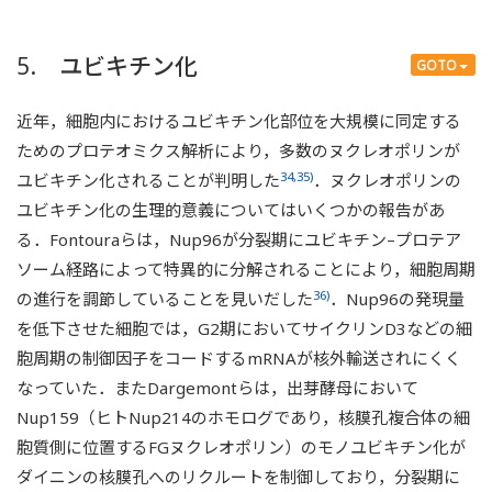
5. ユビキチン化
GOTO
近年，細胞内におけるユビキチン化部位を大規模に同定する
ためのプロテオミクス解析により，多数のヌクレオポリンが
34,35)
ユビキチン化されることが判明した
．ヌクレオポリンの
ユビキチン化の生理的意義についてはいくつかの報告があ
る．Fontouraらは，Nup96が分裂期にユビキチン–プロテア
ソーム経路によって特異的に分解されることにより，細胞周期
36)
の進行を調節していることを見いだした
．Nup96の発現量
を低下させた細胞では，G2期においてサイクリンD3などの細
胞周期の制御因子をコードするmRNAが核外輸送されにくく
なっていた．またDargemontらは，出芽酵母において
Nup159（ヒトNup214のホモログであり，核膜孔複合体の細
胞質側に位置するFGヌクレオポリン）のモノユビキチン化が
ダイニンの核膜孔へのリクルートを制御しており，分裂期に