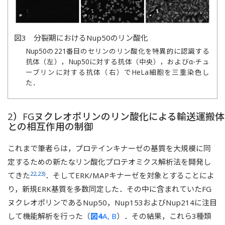
図3 分裂期におけるNup50のリン酸化
Nup50の221番目のセリンのリン酸化を特異的に認識する
抗体（左），Nup50に対する抗体（中央），およびα-チュ
ーブリンに対する抗体（右）でHeLa細胞を三重染色し
た．
2）FGヌクレオポリンのリン酸化による輸送運搬体
との相互作用の制御
これまで筆者らは，プロテインキナーゼの基質を大規模に同
定するための新たなリン酸化プロテオミクス解析法を開発し
22,23)
てきた
．そしてERK/MAPキナーゼを対象とすることによ
り，新規ERK基質を多数同定した．その中に含まれていたFG
ヌクレオポリンであるNup50，Nup153およびNup214に注目
して機能解析を行った（
図4
A, B
）．その結果，これら3種類