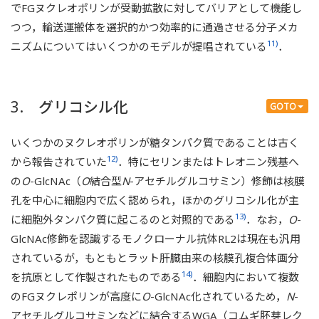
でFGヌクレオポリンが受動拡散に対してバリアとして機能し
つつ，輸送運搬体を選択的かつ効率的に通過させる分子メカ
11)
ニズムについてはいくつかのモデルが提唱されている
．
3. グリコシル化
GOTO
いくつかのヌクレオポリンが糖タンパク質であることは古く
12)
から報告されていた
．特にセリンまたはトレオニン残基へ
の
O
-GlcNAc（
O
結合型
N
-アセチルグルコサミン）修飾は核膜
孔を中心に細胞内で広く認められ，ほかのグリコシル化が主
13)
に細胞外タンパク質に起こるのと対照的である
．なお，
O
-
GlcNAc修飾を認識するモノクローナル抗体RL2は現在も汎用
されているが，もともとラット肝臓由来の核膜孔複合体画分
14)
を抗原として作製されたものである
．細胞内において複数
のFGヌクレポリンが高度に
O
-GlcNAc化されているため，
N
-
アセチルグルコサミンなどに結合するWGA（コムギ胚芽レク