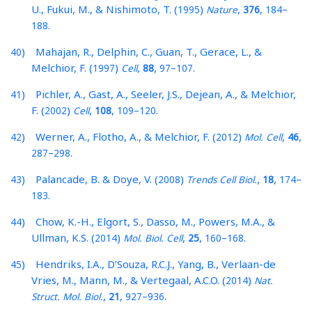
U., Fukui, M., & Nishimoto, T. (
)
,
,
–
1995
Nature
376
184
.
188
) Mahajan, R., Delphin, C., Guan, T., Gerace, L., &
40
Melchior, F. (
)
,
,
–
.
1997
Cell
88
97
107
) Pichler, A., Gast, A., Seeler, J.S., Dejean, A., & Melchior,
41
F. (
)
,
,
–
.
2002
Cell
108
109
120
) Werner, A., Flotho, A., & Melchior, F. (
)
,
,
42
2012
Mol. Cell
46
–
.
287
298
) Palancade, B. & Doye, V. (
)
,
,
–
43
2008
Trends Cell Biol.
18
174
.
183
) Chow, K.-H., Elgort, S., Dasso, M., Powers, M.A., &
44
Ullman, K.S. (
)
,
,
–
.
2014
Mol. Biol. Cell
25
160
168
) Hendriks, I.A., D’Souza, R.C.J., Yang, B., Verlaan-de
45
Vries, M., Mann, M., & Vertegaal, A.C.O. (
)
2014
Nat.
,
,
–
.
Struct. Mol. Biol.
21
927
936