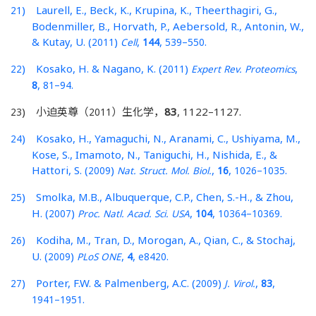
) Laurell, E., Beck, K., Krupina, K., Theerthagiri, G.,
21
Bodenmiller, B., Horvath, P., Aebersold, R., Antonin, W.,
& Kutay, U. (
)
,
,
–
.
2011
Cell
144
539
550
) Kosako, H. & Nagano, K. (
)
,
22
2011
Expert Rev. Proteomics
,
–
.
8
81
94
) 小迫英尊（
）生化学，
83
, 1122–1127.
23
2011
) Kosako, H., Yamaguchi, N., Aranami, C., Ushiyama, M.,
24
Kose, S., Imamoto, N., Taniguchi, H., Nishida, E., &
Hattori, S. (
)
,
,
–
.
2009
Nat. Struct. Mol. Biol.
16
1026
1035
) Smolka, M.B., Albuquerque, C.P., Chen, S.-H., & Zhou,
25
H. (
)
,
,
–
.
2007
Proc. Natl. Acad. Sci. USA
104
10364
10369
) Kodiha, M., Tran, D., Morogan, A., Qian, C., & Stochaj,
26
U. (
)
,
,
.
2009
PLoS ONE
4
e8420
) Porter, F.W. & Palmenberg, A.C. (
)
,
,
27
2009
J. Virol.
83
–
.
1941
1951