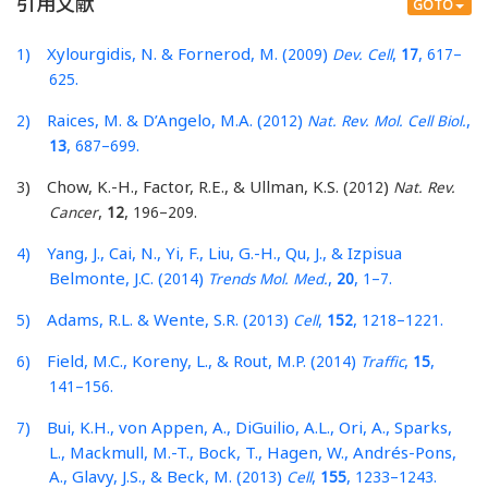
引用文献
GOTO
) Xylourgidis, N. & Fornerod, M. (
)
,
,
–
1
2009
Dev. Cell
17
617
.
625
) Raices, M. & D’Angelo, M.A. (
)
,
2
2012
Nat. Rev. Mol. Cell Biol.
,
–
.
13
687
699
) Chow, K.-H., Factor, R.E., & Ullman, K.S. (
)
3
2012
Nat. Rev.
,
,
–
.
Cancer
12
196
209
) Yang, J., Cai, N., Yi, F., Liu, G.-H., Qu, J., & Izpisua
4
Belmonte, J.C. (
)
,
,
–
.
2014
Trends Mol. Med.
20
1
7
) Adams, R.L. & Wente, S.R. (
)
,
,
–
.
5
2013
Cell
152
1218
1221
) Field, M.C., Koreny, L., & Rout, M.P. (
)
,
,
6
2014
Traffic
15
–
.
141
156
) Bui, K.H., von Appen, A., DiGuilio, A.L., Ori, A., Sparks,
7
L., Mackmull, M.-T., Bock, T., Hagen, W., Andrés-Pons,
A., Glavy, J.S., & Beck, M. (
)
,
,
–
.
2013
Cell
155
1233
1243