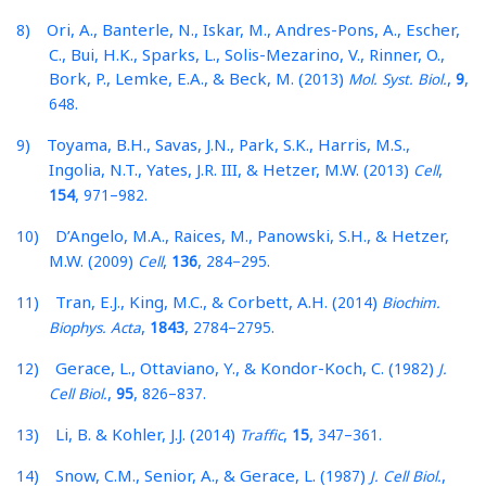
) Ori, A., Banterle, N., Iskar, M., Andres-Pons, A., Escher,
8
C., Bui, H.K., Sparks, L., Solis-Mezarino, V., Rinner, O.,
Bork, P., Lemke, E.A., & Beck, M. (
)
,
,
2013
Mol. Syst. Biol.
9
.
648
) Toyama, B.H., Savas, J.N., Park, S.K., Harris, M.S.,
9
Ingolia, N.T., Yates, J.R. III, & Hetzer, M.W. (
)
,
2013
Cell
,
–
.
154
971
982
) D’Angelo, M.A., Raices, M., Panowski, S.H., & Hetzer,
10
M.W. (
)
,
,
–
.
2009
Cell
136
284
295
) Tran, E.J., King, M.C., & Corbett, A.H. (
)
11
2014
Biochim.
,
,
–
.
Biophys. Acta
1843
2784
2795
) Gerace, L., Ottaviano, Y., & Kondor-Koch, C. (
)
12
1982
J.
,
,
–
.
Cell Biol.
95
826
837
) Li, B. & Kohler, J.J. (
)
,
,
–
.
13
2014
Traffic
15
347
361
) Snow, C.M., Senior, A., & Gerace, L. (
)
,
14
1987
J. Cell Biol.