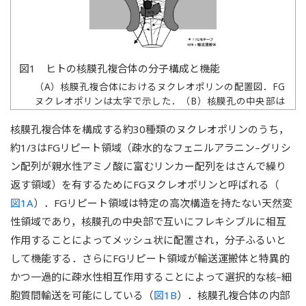
図1 ヒトの核膜孔複合体の分子構成と機能
（A）核膜孔複合体におけるヌクレオポリンの配置図．FG
ヌクレオポリンは太字で示した．（B）核膜孔の中央部は
フレキシブルなFGリピート領域で満たされており，40
核膜孔複合体を構成する約30種類のヌクレオポリンのうち，
kDaを超える分子は受動拡散による通過ができない．一方
で輸送運搬体（nuclear transport receptor: NTR）と結合
約1/3はFGリピート領域（疎水的なフェニルアラニン–グリシ
した積荷タンパク質は，FGリピートと輸送運搬体との疎
ン配列が親水性アミノ酸に富むリンカー配列をはさんで繰り
水性相互作用によって核膜孔を通過することができる．
返す領域）を有するためにFGヌクレオポリンと呼ばれる（
図1A
）．FGリピート領域は特定の高次構造を持たない天然変
性領域であり，核膜孔の中央部で互いにフレキシブルに相互
作用することによってメッシュ状に配置され，分子ふるいと
して機能する．さらにFGリピート領域が輸送運搬体と特異的
かつ一過的に疎水性相互作用することによって選択的な核–細
胞質間輸送を可能にしている（
図1B
）．核膜孔複合体の内部