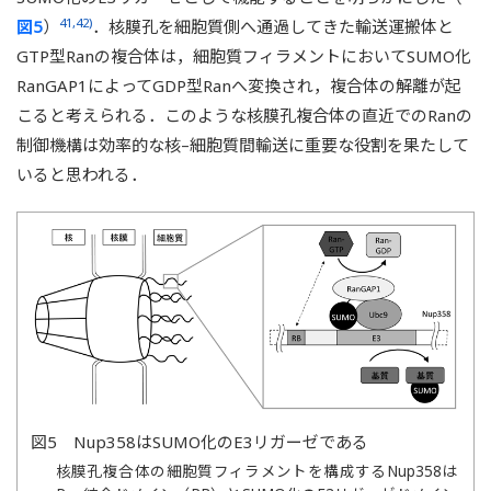
41,42)
図5
）
．核膜孔を細胞質側へ通過してきた輸送運搬体と
GTP型Ranの複合体は，細胞質フィラメントにおいてSUMO化
RanGAP1によってGDP型Ranへ変換され，複合体の解離が起
こると考えられる．このような核膜孔複合体の直近でのRanの
制御機構は効率的な核–細胞質間輸送に重要な役割を果たして
いると思われる．
図5 Nup358はSUMO化のE3リガーゼである
核膜孔複合体の細胞質フィラメントを構成するNup358は