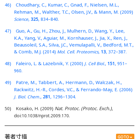
) Choudhary, C., Kumar, C., Gnad, F., Nielsen, M.L.,
46
Rehman, M., Walther, T.C., Olsen, J.V., & Mann, M. (
)
2009
,
,
–
.
Science
325
834
840
) Guo, A., Gu, H., Zhou, J., Mulhern, D., Wang, Y., Lee,
47
K.A., Yang, V., Aguiar, M., Kornhauser, J., Jia, X., Ren, J.,
Beausoleil, S.A., Silva, J.C., Vemulapalli, V., Bedford, M.T.,
& Comb, M.J. (
)
,
,
–
.
2014
Mol. Cell. Proteomics
13
372
387
) Faleiro, L. & Lazebnik, Y. (
)
,
,
–
48
2000
J. Cell Biol.
151
951
.
960
) Patre, M., Tabbert, A., Hermann, D., Walczak, H.,
49
Rackwitz, H.-R., Cordes, V.C., & Ferrando-May, E. (
)
2006
,
,
–
.
J. Biol. Chem.
281
1296
1304
) Kosako, H. (
)
Nat. Protoc. (Protoc. Exch.)
,
50
2009
doi:
.
10.1038/nprot.2009.170
著者寸描
GOTO