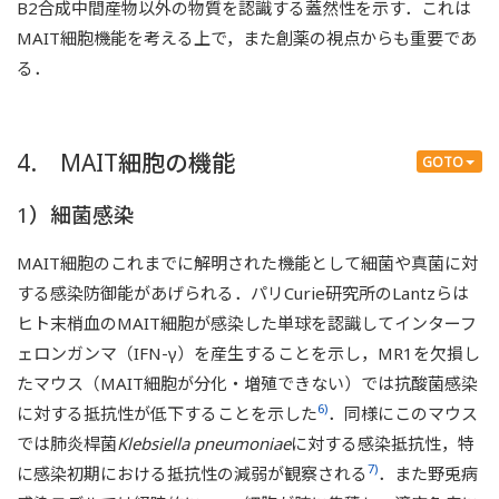
B2合成中間産物以外の物質を認識する蓋然性を示す．これは
MAIT細胞機能を考える上で，また創薬の視点からも重要であ
る．
4. MAIT細胞の機能
GOTO
1）細菌感染
MAIT細胞のこれまでに解明された機能として細菌や真菌に対
する感染防御能があげられる．パリCurie研究所のLantzらは
ヒト末梢血のMAIT細胞が感染した単球を認識してインターフ
ェロンガンマ（IFN-γ）を産生することを示し，MR1を欠損し
たマウス（MAIT細胞が分化・増殖できない）では抗酸菌感染
6)
に対する抵抗性が低下することを示した
．同様にこのマウス
では肺炎桿菌
Klebsiella pneumoniae
に対する感染抵抗性，特
7)
に感染初期における抵抗性の減弱が観察される
．また野兎病