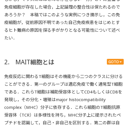
免疫細胞が存在した場合，上記論理の整合性は保たれるので
あろうか？ 本稿ではこのような実例につき摘示し，この免
疫細胞が，従前原因不明であった自己免疫疾患をはじめとす
るヒト難病の原因を探る手がかりとなる可能性について述べ
たい．
2. MAIT細胞とは
GOTO
免疫反応に関わるT細胞はその機能から二つのクラスに分ける
ことができる．第一のグループは適応免疫で働く通常型T細胞
である．これらT細胞は補助受容体としてCD4もしくはCD8を
発現し，その分化・増殖はmajor histocompatibility
complex（MHC）分子に依存する．これら細胞のT細胞抗原
受容体（TCR）は多様性を持ち，MHC分子上に提示されたペ
プチドを認識して，自己・非自己を区別する．第二の群は自