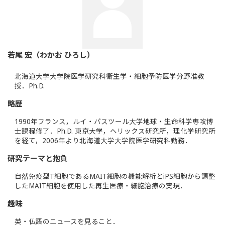
若尾 宏（わかお ひろし）
北海道大学大学院医学研究科衛生学・細胞予防医学分野准教
授．Ph.D.
略歴
1990年フランス，ルイ・パスツール大学地球・生命科学専攻博
士課程修了．Ph.D. 東京大学，ヘリックス研究所，理化学研究所
を経て，2006年より北海道大学大学院医学研究科勤務．
研究テーマと抱負
自然免疫型T細胞であるMAIT細胞の機能解析とiPS細胞から調整
したMAIT細胞を使用した再生医療・細胞治療の実現．
趣味
英・仏語のニュースを見ること．