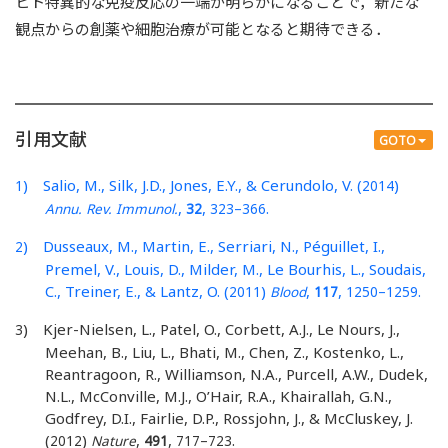
ヒト特異的な免疫反応の一端が明らかになることで，新たな
観点からの創薬や細胞治療が可能となると期待できる．
引用文献
GOTO
) Salio, M., Silk, J.D., Jones, E.Y., & Cerundolo, V. (
)
1
2014
,
,
–
.
Annu. Rev. Immunol.
32
323
366
) Dusseaux, M., Martin, E., Serriari, N., Péguillet, I.,
2
Premel, V., Louis, D., Milder, M., Le Bourhis, L., Soudais,
C., Treiner, E., & Lantz, O. (
)
,
,
–
.
2011
Blood
117
1250
1259
) Kjer-Nielsen, L., Patel, O., Corbett, A.J., Le Nours, J.,
3
Meehan, B., Liu, L., Bhati, M., Chen, Z., Kostenko, L.,
Reantragoon, R., Williamson, N.A., Purcell, A.W., Dudek,
N.L., McConville, M.J., O’Hair, R.A., Khairallah, G.N.,
Godfrey, D.I., Fairlie, D.P., Rossjohn, J., & McCluskey, J.
(
)
,
,
–
.
2012
Nature
491
717
723