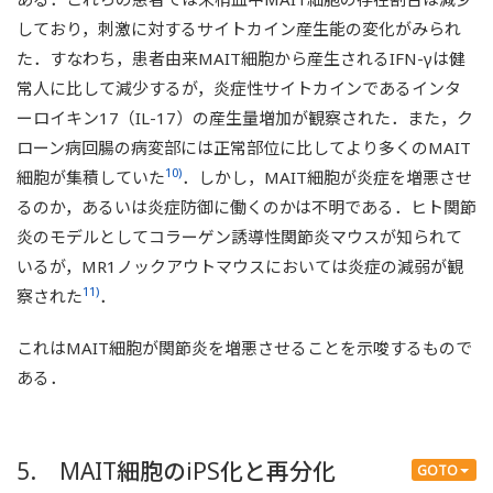
しており，刺激に対するサイトカイン産生能の変化がみられ
た．すなわち，患者由来MAIT細胞から産生されるIFN-γは健
常人に比して減少するが，炎症性サイトカインであるインタ
ーロイキン17（IL-17）の産生量増加が観察された．また，ク
ローン病回腸の病変部には正常部位に比してより多くのMAIT
10)
細胞が集積していた
．しかし，MAIT細胞が炎症を増悪させ
るのか，あるいは炎症防御に働くのかは不明である．ヒト関節
炎のモデルとしてコラーゲン誘導性関節炎マウスが知られて
いるが，MR1ノックアウトマウスにおいては炎症の減弱が観
11)
察された
．
これはMAIT細胞が関節炎を増悪させることを示唆するもので
ある．
5. MAIT細胞のiPS化と再分化
GOTO