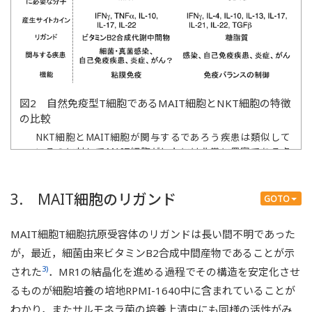
図2 自然免疫型T細胞であるMAIT細胞とNKT細胞の特徴
の比較
NKT細胞とMAIT細胞が関与するであろう疾患は類似して
いるのに対してMAIT細胞がヒトには非常に豊富である点
に注目されたい．
3. MAIT細胞のリガンド
GOTO
MAIT細胞T細胞抗原受容体のリガンドは長い間不明であった
が，最近，細菌由来ビタミンB2合成中間産物であることが示
3)
された
．MR1の結晶化を進める過程でその構造を安定化させ
るものが細胞培養の培地RPMI-1640中に含まれていることが
わかり，またサルモネラ菌の培養上清中にも同様の活性がみ