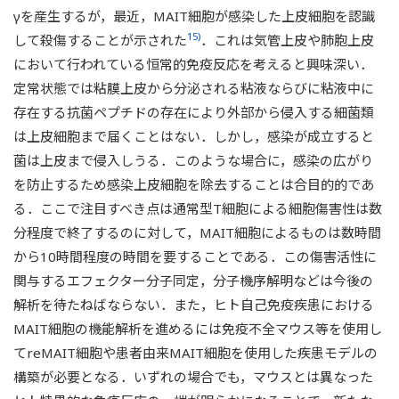
γを産生するが，最近，MAIT細胞が感染した上皮細胞を認識
15)
して殺傷することが示された
．これは気管上皮や肺胞上皮
において行われている恒常的免疫反応を考えると興味深い．
定常状態では粘膜上皮から分泌される粘液ならびに粘液中に
存在する抗菌ペプチドの存在により外部から侵入する細菌類
は上皮細胞まで届くことはない．しかし，感染が成立すると
菌は上皮まで侵入しうる．このような場合に，感染の広がり
を防止するため感染上皮細胞を除去することは合目的的であ
る．ここで注目すべき点は通常型T細胞による細胞傷害性は数
分程度で終了するのに対して，MAIT細胞によるものは数時間
から10時間程度の時間を要することである．この傷害活性に
関与するエフェクター分子同定，分子機序解明などは今後の
解析を待たねばならない．また，ヒト自己免疫疾患における
MAIT細胞の機能解析を進めるには免疫不全マウス等を使用し
てreMAIT細胞や患者由来MAIT細胞を使用した疾患モデルの
構築が必要となる．いずれの場合でも，マウスとは異なった