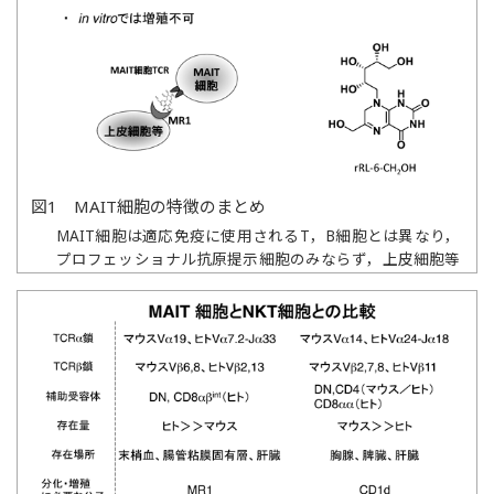
図1 MAIT細胞の特徴のまとめ
MAIT細胞は適応免疫に使用されるT，B細胞とは異なり，
プロフェッショナル抗原提示細胞のみならず，上皮細胞等
リガンドが結合したMR1分子を表面に発現する細胞により
活性化される．右下の化学式はMAIT細胞が認識するリガ
ンドのうち，アゴニストであるビタミンB2合成中間体
（reduced 6-hydroxymethyl-8-
D
-ribityllumazine: rRL-6-
CH
OH）を示す．
2