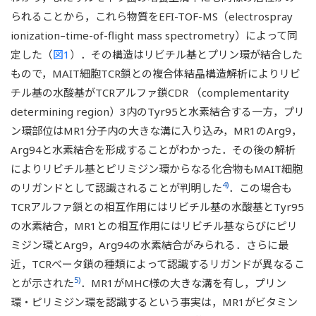
られることから，これら物質をEFI-TOF-MS（electrospray
ionization–time-of-flight mass spectrometry）によって同
定した（
図1
）．その構造はリビチル基とプリン環が結合した
もので，MAIT細胞TCR鎖との複合体結晶構造解析によりリビ
チル基の水酸基がTCRアルファ鎖CDR （complementarity
determining region）3内のTyr95と水素結合する一方，プリ
ン環部位はMR1分子内の大きな溝に入り込み，MR1のArg9，
Arg94と水素結合を形成することがわかった．その後の解析
によりリビチル基とピリミジン環からなる化合物もMAIT細胞
4)
のリガンドとして認識されることが判明した
．この場合も
TCRアルファ鎖との相互作用にはリビチル基の水酸基とTyr95
の水素結合，MR1との相互作用にはリビチル基ならびにピリ
ミジン環とArg9，Arg94の水素結合がみられる．さらに最
近，TCRべータ鎖の種類によって認識するリガンドが異なるこ
5)
とが示された
．MR1がMHC様の大きな溝を有し，プリン
環・ピリミジン環を認識するという事実は，MR1がビタミン