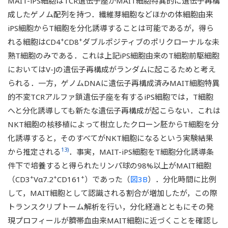
MAIT-iPS細胞はTCR遺伝子座がMAIT細胞特異的に遺伝子再構
す（左図）．ベクター感染後3日ですでにコロニーが観察
される点に注目．感染後3週間経つと，ヒトES細胞と形態
成したゲノム配列を持つ．繊維芽細胞などほかの体細胞由来
上区別がつかなくなる（右図）．（B）MAIT細胞由来iPS
iPS細胞からT細胞を分化誘導することは可能であるが，得ら
細胞を
in vitro
分化誘導して得られたリンパ球のフローサイ
+
+
れる細胞はCD4
CD8
ダブルポジティブのポリクローナルな未
トメトリー．縦軸はMAIT細胞TCRのVα7.2を認識する抗
熟T細胞のみである．これは上記iPS細胞由来のT細胞前駆細胞
体，横軸はアルファー・ベータ型T細胞を認識する抗体で
+
+
ある．分化誘導時間に比例してVα7.2
TCRαβ
であるMAIT
においてはV-Jの遺伝子再構成がランダムに起こるためと考え
細胞の割合増加が観察される．
られる．一方，ゲノムDNAに遺伝子再構成済みMAIT細胞特異
的不変TCRアルファ鎖遺伝子座を有するiPS細胞では，T細胞
へと分化誘導しても新たな遺伝子再構成が起こらない．これは
NKT細胞の核移植によって樹立したクローン胚からT細胞を分
化誘導すると，そのすべてがNKT細胞になるという実験結果
13)
から推定される
．事実，MAIT-iPS細胞をT細胞分化誘導条
件下で培養すると得られたリンパ球の98%以上がMAIT細胞
+
+
+
（CD3
Vα7.2
CD161
）であった（
図3B
）．分化時間に比例
して，MAIT細胞として認識される割合が増加したが，この際
トランスクリプトーム解析を行い，分化経過とともにその発
現プロフィールが臍帯血由来MAIT細胞に近づくことを確認し