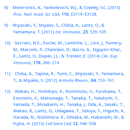
) Meierovics, A., Yankelevich, W.J., & Cowley, S.C. (
)
8
2013
,
,
–
.
Proc. Natl. Acad. Sci. USA
110
E3119
E3128
) Miyazaki, Y., Miyake, S., Chiba, A., Lantz, O., &
9
Yamamura, T. (
)
,
,
–
.
2011
Int. Immunol.
23
529
535
) Serriari, N.E., Eoche, M., Lamotte, L., Lion, J., Fumery,
10
M., Marcelo, P., Chatelain, D., Barre, A., Nguyen-Khac,
E., Lantz, O., Dupas, J.L., & Treiner, E. (
)
2014
Clin. Exp.
,
,
–
.
Immunol.
176
266
274
) Chiba, A., Tajima, R., Tomi, C., Miyazaki, Y., Yamamura,
11
T., & Miyake, S. (
)
,
,
–
.
2012
Arthritis Rheum.
64
153
161
) Wakao, H., Yoshikiyo, K., Koshimizu, U., Furukawa, T.,
12
Enomoto, K., Matsunaga, T., Tanaka, T., Yasutomi, Y.,
Yamada, T., Minakami, H., Tanaka, J., Oda, A., Sasaki, T.,
Wakao, R., Lantz, O., Udagawa, T., Sekiya, Y., Higuchi, K.,
Harada, N., Nishimura, K., Ohtaka, M., Nakanishi, M., &
Fujita, H. (
)
,
,
–
.
2013
Cell Stem Cell
12
546
558