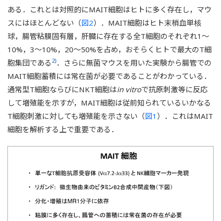
ある．これとは対照的にMAIT細胞はヒトに多く存在し，マウ
スにはほとんどない（
図2
）．MAIT細胞はヒト末梢血単核
球，腸管粘膜固有層，肝臓に存在する全T細胞のそれぞれ1～
10%，3～10%，20～50%を占め，おそらくヒトで最大のT細
2)
胞集団である
．さらに無菌マウスを用いた実験から腸管での
MAIT細胞蓄積には常在菌が必要であることがわかっている．
通常型T細胞ならびにNKT細胞は
in vitro
で抗原刺激等に反応
して増殖能を示すが，MAIT細胞は従前知られているいかなる
T細胞刺激に対しても増殖能を示さない（
図1
）．これはMAIT
細胞を解析する上で重要である．