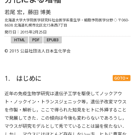
若尾 宏，藤田 博美
北海道大学大学院医学研究科社会医学系衛生学・細胞予防医学分野
◇
〒060-
8638 北海道札幌市北区北15条西7丁目
発行日：2015年2月25日
HTML
PDF
EPUB3
© 2015 公益社団法人日本生化学会
1. はじめに
GOTO
近年の免疫生物学研究は遺伝子工学を駆使してノックアウ
ト・ノックイン・トランスジェニック等，遺伝子改変マウス
を作製・解析し，ここで得られた知見をヒトに外挿すること
で発展してきた．この傾向は今後も変わらないであろうし，
マウスが研究モデルとして秀でていることは論を俟たない．
しかし，マウスにはほとんど存在しない一方，ヒトに豊富な