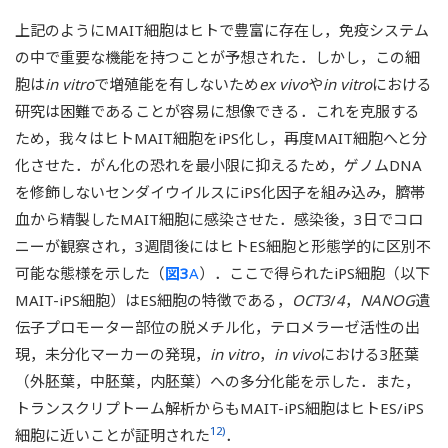
上記のようにMAIT細胞はヒトで豊富に存在し，免疫システム
の中で重要な機能を持つことが予想された．しかし，この細
胞は
in vitro
で増殖能を有しないため
ex vivo
や
in vitro
における
研究は困難であることが容易に想像できる．これを克服する
ため，我々はヒトMAIT細胞をiPS化し，再度MAIT細胞へと分
化させた．がん化の恐れを最小限に抑えるため，ゲノムDNA
を修飾しないセンダイウイルスにiPS化因子を組み込み，臍帯
血から精製したMAIT細胞に感染させた．感染後，3日でコロ
ニーが観察され，3週間後にはヒトES細胞と形態学的に区別不
可能な態様を示した（
図3
A
）．ここで得られたiPS細胞（以下
MAIT-iPS細胞）はES細胞の特徴である，
OCT3
/
4
，
NANOG
遺
伝子プロモーター部位の脱メチル化，テロメラーゼ活性の出
現，未分化マーカーの発現，
in vitro
，
in vivo
における3胚葉
（外胚葉，中胚葉，内胚葉）への多分化能を示した．また，
トランスクリプトーム解析からもMAIT-iPS細胞はヒトES/iPS
12)
細胞に近いことが証明された
．