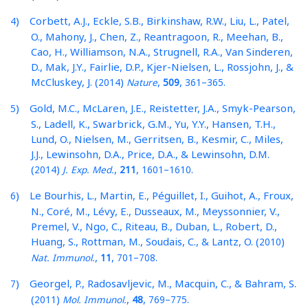
) Corbett, A.J., Eckle, S.B., Birkinshaw, R.W., Liu, L., Patel,
4
O., Mahony, J., Chen, Z., Reantragoon, R., Meehan, B.,
Cao, H., Williamson, N.A., Strugnell, R.A., Van Sinderen,
D., Mak, J.Y., Fairlie, D.P., Kjer-Nielsen, L., Rossjohn, J., &
McCluskey, J. (
)
,
,
–
.
2014
Nature
509
361
365
) Gold, M.C., McLaren, J.E., Reistetter, J.A., Smyk-Pearson,
5
S., Ladell, K., Swarbrick, G.M., Yu, Y.Y., Hansen, T.H.,
Lund, O., Nielsen, M., Gerritsen, B., Kesmir, C., Miles,
J.J., Lewinsohn, D.A., Price, D.A., & Lewinsohn, D.M.
(
)
,
,
–
.
2014
J. Exp. Med.
211
1601
1610
) Le Bourhis, L., Martin, E., Péguillet, I., Guihot, A., Froux,
6
N., Coré, M., Lévy, E., Dusseaux, M., Meyssonnier, V.,
Premel, V., Ngo, C., Riteau, B., Duban, L., Robert, D.,
Huang, S., Rottman, M., Soudais, C., & Lantz, O. (
)
2010
,
,
–
.
Nat. Immunol.
11
701
708
) Georgel, P., Radosavljevic, M., Macquin, C., & Bahram, S.
7
(
)
,
,
–
.
2011
Mol. Immunol.
48
769
775