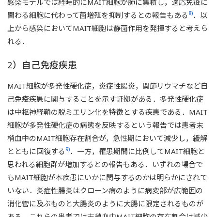
感染モデルでは経時的にMAIT細胞が肺に集積し，適応免疫に
8)
関わる細胞に代わって菌増殖を抑制するとの報告もある
．以
上から感染においてMAIT細胞は静菌作用を発揮すると考えら
れる．
2）自己免疫疾患
MAIT細胞が多発性硬化症，炎症性腸炎，関節リウマチなど自
己免疫疾患に関与することを示す証拠がある．多発性硬化症
は中枢神経鞘の脱ミエリン化を特徴とする疾患である．MAIT
細胞が多発性硬化症の病態を反映するという報告では患者末
梢血中のMAIT細胞存在割合が，急性期において減少し，緩解
9)
とともに回復する
．一方，罹患期間に比例してMAIT細胞と
思われる細胞群が増加するとの報告もある．いずれの場合で
もMAIT細胞が本疾患にいかに関与するのかは明らかにされて
いない．炎症性腸炎はクローン病のように病変部が広範囲の
消化管に及ぶものと大腸炎のように大腸に限定されるものが
ある．これらの患者では末梢血中MAIT細胞の存在割合は減少