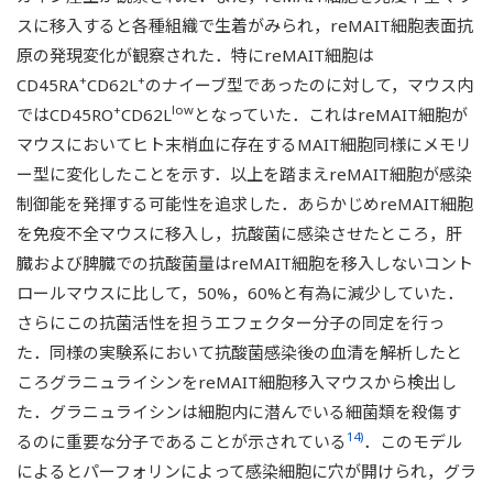
スに移入すると各種組織で生着がみられ，reMAIT細胞表面抗
原の発現変化が観察された．特にreMAIT細胞は
+
+
CD45RA
CD62L
のナイーブ型であったのに対して，マウス内
+
low
ではCD45RO
CD62L
となっていた．これはreMAIT細胞が
マウスにおいてヒト末梢血に存在するMAIT細胞同様にメモリ
ー型に変化したことを示す．以上を踏まえreMAIT細胞が感染
制御能を発揮する可能性を追求した．あらかじめreMAIT細胞
を免疫不全マウスに移入し，抗酸菌に感染させたところ，肝
臓および脾臓での抗酸菌量はreMAIT細胞を移入しないコント
ロールマウスに比して，50%，60%と有為に減少していた．
さらにこの抗菌活性を担うエフェクター分子の同定を行っ
た．同様の実験系において抗酸菌感染後の血清を解析したと
ころグラニュライシンをreMAIT細胞移入マウスから検出し
た．グラニュライシンは細胞内に潜んでいる細菌類を殺傷す
14)
るのに重要な分子であることが示されている
．このモデル
によるとパーフォリンによって感染細胞に穴が開けられ，グラ