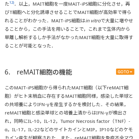
12)
た
．以上，MAIT細胞を一度MAIT-iPS細胞に分化させ，再
びT細胞へと分化誘導させることでMAIT細胞が高効率で得ら
れることがわかった．MAIT-iPS細胞は
in vitro
で大量に増やせ
ることから，この手法を用いることで，これまで生体内から
単離し解析するしか手法がなかったMAIT細胞を大量に取得す
ることが可能となった．
6. reMAIT細胞の機能
GOTO
このMAIT-iPS細胞から得られたMAIT細胞（以下reMAIT細
胞）がヒト末梢血に存在するMAIT細胞同様，感染した単球と
の共培養によりIFN-γを産生するかを検討した．その結果，
reMAIT細胞と感染単球との培養上清からはIFN-γが検出さ
れ，同時にIL-10，IL-12，Tumor Necrosis factor（TNF）-
α，IL-17，IL-22などのサイトカインとMIP，IP10などのケモ
カイン産生が観察された．また，reMAIT細胞を免疫不全マウ