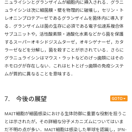
ニュライシンとグランザイムが細胞内に挿入される．グラニ
ュライシンは次に細菌膜・壁を物理的に破壊し，セリン・ト
レオニンプロテアーゼであるグランザイムを菌体内に導入す
る．グランザイムは菌の生存に必須である電子伝達系複合体
サブユニットや，活性酸素類・過酸化水素などから菌を保護
するスーパーオキシドジスムターゼ，オキシゲナーゼ，カタ
ラーゼなどを分解し，菌を殺すことが示されている．さらに
グラニュライシンはマウス・ラットなどのげっ歯類にはその
ホモログが存在しない．これはヒトとげっ歯類の免疫システ
ムが質的に異なることを意味する．
7. 今後の展望
GOTO
MAIT細胞が細菌感染における生体防御に重要な役割を担うこ
とは示されたが，その詳細な分子メカニズムについてはいま
だ不明の点が多い．MAIT細胞は感染した単球を認識し，IFN-