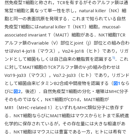
然免疫型T細胞と称され，TCRを有するがそのアルファ鎖は通
常型T細胞と異なって単一性を示し，natural killer（NK）細
胞と同一の表面抗原を発現する．これまで知られている自然
免疫型T細胞にはnatural killer T（NKT）細胞，mucosal-
associated invariant T（MAIT）細胞がある．NKT細胞TCR
アルファ鎖のvariable（V）部位とjoint（J）部位との組み合わ
せはVα14-Jα18（マウス），Vα24-Jα18（ヒト）であり，リガ
1)
ンドとして細菌もしくは自己由来の糖脂質を認識する
．これ
に対してMAIT細胞のTCRアルファ鎖のV-Jの組み合わせは
Vα19-Jα33（マウス），Vα7.2-Jα33（ヒト）であり，リガンド
として細菌由来ビタミンB2合成中間産物を認識する（
図1
なら
びに
図2
，後述）．自然免疫型T細胞の分化・増殖はMHC分子
そのものではなく，NKT細胞がCD1d，MAIT細胞が
MR1（MHC-related 1）といずれもMHC類似分子に依存す
る．NKT細胞ならびにMAIT細胞はマウスからヒトまで系統進
化学的に保存されているが，その存在量には大きな相違があ
る．NKT細胞はマウスには豊富である一方，ヒトには希有で