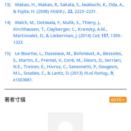
) Wakao, H., Wakao, R., Sakata, S., Iwabuchi, K., Oda, A.,
13
& Fujita, H. (
)
,
,
–
.
2008
FASEB J.
22
2223
2231
) Walch, M., Dotiwala, F., Mulik, S., Thiery, J.,
14
Kirchhausen, T., Clayberger, C., Krensky, A.M.,
Martinvalet, D., & Lieberman, J. (
)
,
,
–
2014
Cell
157
1309
.
1323
) Le Bourhis, L., Dusseaux, M., Bohineust, A., Bessoles,
15
S., Martin, E., Premel, V., Coré, M., Sleurs, D., Serriari,
N.E., Treiner, E., Hivroz, C., Sansonetti, P., Gougeon,
M.L., Soudais, C., & Lantz, O. (
)
,
,
2013
PLoS Pathog.
9
.
e1003681
著者寸描
GOTO