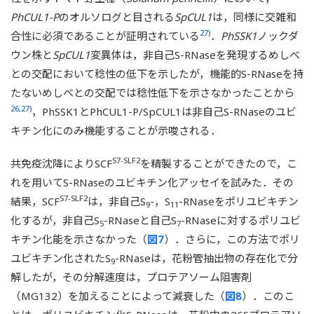
PhCUL1-P
のオルソログと目される
SpCUL1
は，同様に交雑和
27)
合性に必須であることが証明されている
．
PhSSK1
ノックダ
ウン株と
SpCUL1
変異体は，非自己S-RNaseを発現するめしべ
との交配において稔性の低下を示したが，機能的S-RNaseを持
たないめしべとの交配では稔性低下を示さなかったことから
26,27)
，PhSSK1とPhCUL1-P/SpCUL1は非自己S-RNaseのユビ
キチン化にのみ機能することが示唆される．
S7-SLF2
共免疫沈降によりSCF
を精製することができたので，こ
れを用いてS-RNaseのユビキチン化アッセイを試みた．その
S7-SLF2
結果，SCF
は，非自己S
-，S
-RNaseをポリユビキチン
9
11
化するが，非自己S
-RNaseと自己S
-RNaseに対するポリユビ
5
7
キチン化能を示さなかった（
図7
）．さらに，この方法でポリ
ユビキチン化されたS
-RNaseは，花粉管抽出物の存在化で分
9
解したが，その分解速度は，プロテアソーム阻害剤
（MG132）を加えることによって減衰した（
図8
）．このこ