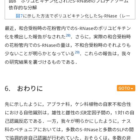
図8 ポリユビキチン化されたS-RNaseのプロテアソーム
依存的な分解
図7
に示した方法でポリユビキチン化したS
-RNase（レー
9
ン左）を花粉抽出物と混和して28°Cで反応させると消失
最近，和合受粉時の花粉管内でのS-RNaseのポリユビキチン
する（レーン中）が，この消失はプロテアソームインヒビ
ター（MG132）を加えることによって遅延した（レーン
28)
化を検出した報告がなされた
．さらに，実際の和合受粉時
右）．このことは，ポリユビキチン化したS
-RNaseが26S
9
の花粉管内でのS-RNaseの量は，不和合受粉時のそれよりも
プロテアソーム依存的に分解されることを示す．
Plant
29)
少ないことが明らかとなっている
．これらの報告は，我々
Journal
誌
の研究結果を裏づけるものである．
（onlinelibrary.wiley.com/journal/10.1111/(ISSN)1365-
313X）より許諾を得て転載（Entani, T., Kubo, K.-i.,
Isogai, S., Fukao, Y., Shirakawa, M., Isogai, A., &
Takayama, S. (2014) Ubiquitin-proteasome–mediated
6. おわりに
degradation of S-RNase in a solanaceous cross-
GOTO
compatibility reaction.
Plant J.
,
78
, 1014–1021）．
先に示したように，アブラナ科，ケシ科植物の自家不和合性
における自他識別は，雄性と雌性の
S
決定因子間の，1対1の自
己認識反応である．一方，我々が明らかにしたように，ナス
科のペチュニアにおいては，多数のS-RNaseと多数のSLFの間
で協調的非自己認識が行われていた．おそらくは，多数の非