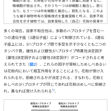
細胞がある．花粉管が花柱中を通って胚嚢に到達すると，
精細胞が放出され，そのうち一つは卵細胞と融合し，胚と
なり，もう一つは中央細胞と融合し，胚乳となる．このよ
うな被子植物特有の受精様式を重複受精と呼ぶ．自家不和
合性を示す植物では，自家受粉した（自己）花粉の発芽や
花粉管伸長が阻害され，他個体由来の（非自己）花粉によ
多くの場合，自家不和合性は，多数のハプロタイプを含む一
ってのみ，正常な受精が起こる．
つの遺伝子座（
S
遺伝子座）によって制御されている．
S
遺伝
子座上には，
S
ハプロタイプ間で多型を示す少なくとも二つの
タンパク質，雄性および雌性
S
ハプロタイプ特異性決定因子
（雄性
S
決定因子および雌性
S
決定因子）がコードされると考
えられてきた（
図2
）．これらの因子が受粉しためしべあるい
は花粉内において相互作用をすることにより，花粉が受け入
れられるか，拒絶されるかが決定される．すなわち，花粉と
めしべの
S
ハプロタイプが同じであれば花粉はめしべに拒絶さ
1)
れ，異なれば受け入れられる
．