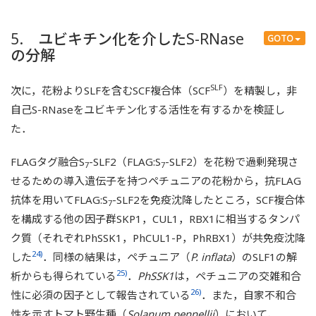
Kawashima, S., Ando, T., Isogai, A., Kao, T.-h., &
Takayama, S. (2010) Collaborative non-self recognition
5. ユビキチン化を介したS-RNase
GOTO
system in S-RNase-based self-incompatibility.
Science
,
の分解
330
, 796–799).
SLF
次に，花粉よりSLFを含むSCF複合体（SCF
）を精製し，非
自己S-RNaseをユビキチン化する活性を有するかを検証し
た．
FLAGタグ融合S
-SLF2（FLAG:S
-SLF2）を花粉で過剰発現さ
7
7
せるための導入遺伝子を持つペチュニアの花粉から，抗FLAG
抗体を用いてFLAG:S
-SLF2を免疫沈降したところ，SCF複合体
7
を構成する他の因子群SKP1，CUL1，RBX1に相当するタンパ
ク質（それぞれPhSSK1，PhCUL1-P，PhRBX1）が共免疫沈降
24)
した
．同様の結果は，ペチュニア（
P. inflata
）のSLF1の解
25)
析からも得られている
．
PhSSK1
は，ペチュニアの交雑和合
26)
性に必須の因子として報告されている
．また，自家不和合
性を示すトマト野生種（
Solanum pennellii
）において，