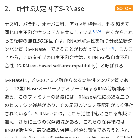
こって，最終的には細胞死に至る．
2. 雌性
S
決定因子S-RNase
GOTO
ナス科，バラ科，オオバコ科，アカネ科植物は，科を超えて
1,2,5)
同じ自家不和合性システムを共有している
．古くからこれ
らの植物の雌性
S
決定因子は，RNA分解活性を持つ分泌型糖タ
1,2,6)
ンパク質（S-RNase）であることがわかっていた
．このこ
とから，このタイプの自家不和合性は，S-RNase型自家不和
合性（S-RNase-based self-incompatibility）と呼ばれる．
S-RNaseは，約200アミノ酸からなる塩基性タンパク質であ
り，T2型RNaseスーパーファミリーに属するRNA分解酵素で
ある．このファミリーの酵素には，RNase活性に必須な二つ
のヒスチジン残基があり，その周辺のアミノ酸配列がよく保存
7)
されている
．S-RNaseには，これら活性中心とされる領域に
加え，さらに三つの保存領域がある．これらの保存領域は，
RNase活性や，高次構造の保持に必須な部位であろうとされ