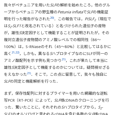
我々がペチュニアを用いた
SLF
の解析を始めたころ，他のグル
ープからペチュニアの野生種の
Petunia inflata
で
SLF
の機能証
20)
明を行った報告がなされた
．この報告では，
PiSLF
（現在で
2
は
S
-SLF1
と改名されている）と名づけられた遺伝子の産物
2
が，雄性
S
決定因子として機能することが証明されたが，その
複対立遺伝子産物間のアミノ酸レベルでの相同性（86～
100%）は，S-RNaseのそれ（45～80%）と比較してはるかに
21,22)
高く
，しかも，異なる
S
ハプロタイプなのにSLFが同一の
21)
アミノ酸配列を示す例も見つかり
，これが果たして本当に
雄性
S
決定因子として機能するのかについては，疑問視せざる
21)
をえなかった
．そこで，この点に留意して，我々も独自に
SLF
の同定と機能解析を行った．
まず，保存性配列に対するプライマーを用いた網羅的な逆転
写PCR（RT-PCR）によって，
SLF
様cDNAのクローニングを行
った．驚いたことに，それぞれの
S
ハプロタイプから，
S
-
2
SLF1
のオルソログと思われるcDNAを含む多数の
SLF
様cDNA