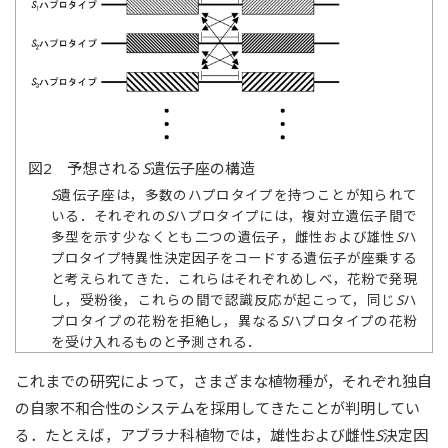
図2 予想される
S
遺伝子座の構造
S
遺伝子座は，多数のハプロタイプを持つことが知られて
いる．それぞれの
S
ハプロタイプには，複対立遺伝子間で
多型を示す少なくとも二つの遺伝子，雌性および雄性
S
ハ
プロタイプ特異性決定因子をコードする遺伝子が座乗する
と考えられてきた．これらはそれぞれめしべ，花粉で発現
し，受粉後，これらの間で認識反応が起こって，同じ
S
ハ
プロタイプの花粉を拒絶し，異なる
S
ハプロタイプの花粉
を受け入れるものと予測される．
これまでの研究によって，さまざまな植物種が，それぞれ独自
の自家不和合性のシステムを採用してきたことが判明してい
る．たとえば，アブラナ科植物では，雄性および雌性
S
決定因