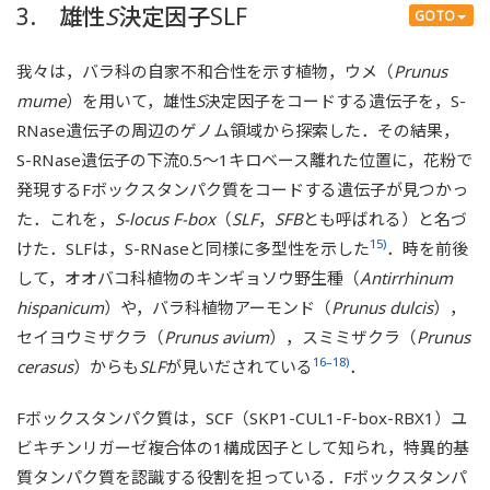
3. 雄性
S
決定因子SLF
GOTO
我々は，バラ科の自家不和合性を示す植物，ウメ（
Prunus
mume
）を用いて，雄性
S
決定因子をコードする遺伝子を，S-
RNase遺伝子の周辺のゲノム領域から探索した．その結果，
S-RNase遺伝子の下流0.5～1キロベース離れた位置に，花粉で
発現するFボックスタンパク質をコードする遺伝子が見つかっ
た．これを，
S-locus F-box
（
SLF
，
SFB
とも呼ばれる）と名づ
15)
けた．SLFは，S-RNaseと同様に多型性を示した
．時を前後
して，オオバコ科植物のキンギョソウ野生種（
Antirrhinum
hispanicum
）や，バラ科植物アーモンド（
Prunus dulcis
），
セイヨウミザクラ（
Prunus avium
），スミミザクラ（
Prunus
16–18)
cerasus
）からも
SLF
が見いだされている
．
Fボックスタンパク質は，SCF（SKP1-CUL1-F-box-RBX1）ユ
ビキチンリガーゼ複合体の1構成因子として知られ，特異的基
質タンパク質を認識する役割を担っている．Fボックスタンパ