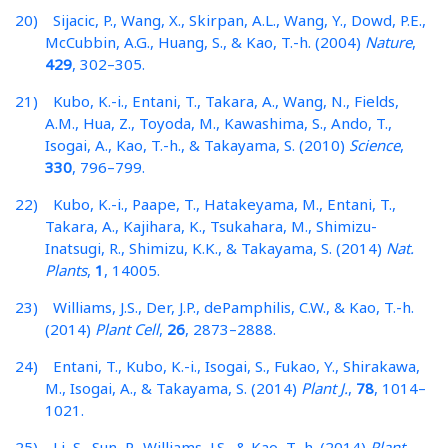
20) Sijacic, P., Wang, X., Skirpan, A.L., Wang, Y., Dowd, P.E.,
McCubbin, A.G., Huang, S., & Kao, T.-h. (2004)
Nature
,
429
, 302–305.
21) Kubo, K.-i., Entani, T., Takara, A., Wang, N., Fields,
A.M., Hua, Z., Toyoda, M., Kawashima, S., Ando, T.,
Isogai, A., Kao, T.-h., & Takayama, S. (2010)
Science
,
330
, 796–799.
22) Kubo, K.-i., Paape, T., Hatakeyama, M., Entani, T.,
Takara, A., Kajihara, K., Tsukahara, M., Shimizu-
Inatsugi, R., Shimizu, K.K., & Takayama, S. (2014)
Nat.
Plants
,
1
, 14005.
23) Williams, J.S., Der, J.P., dePamphilis, C.W., & Kao, T.-h.
(2014)
Plant Cell
,
26
, 2873–2888.
24) Entani, T., Kubo, K.-i., Isogai, S., Fukao, Y., Shirakawa,
M., Isogai, A., & Takayama, S. (2014)
Plant J.
,
78
, 1014–
1021.
25) Li, S., Sun, P., Williams, J.S., & Kao, T.-h. (2014)
Plant