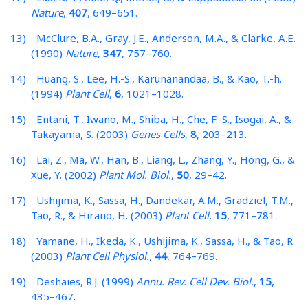
Nature
,
407
, 649–651.
13) McClure, B.A., Gray, J.E., Anderson, M.A., & Clarke, A.E.
(1990)
Nature
,
347
, 757–760.
14) Huang, S., Lee, H.-S., Karunanandaa, B., & Kao, T.-h.
(1994)
Plant Cell
,
6
, 1021–1028.
15) Entani, T., Iwano, M., Shiba, H., Che, F.-S., Isogai, A., &
Takayama, S. (2003)
Genes Cells
,
8
, 203–213.
16) Lai, Z., Ma, W., Han, B., Liang, L., Zhang, Y., Hong, G., &
Xue, Y. (2002)
Plant Mol. Biol.
,
50
, 29–42.
17) Ushijima, K., Sassa, H., Dandekar, A.M., Gradziel, T.M.,
Tao, R., & Hirano, H. (2003)
Plant Cell
,
15
, 771–781.
18) Yamane, H., Ikeda, K., Ushijima, K., Sassa, H., & Tao, R.
(2003)
Plant Cell Physiol.
,
44
, 764–769.
19) Deshaies, R.J. (1999)
Annu. Rev. Cell Dev. Biol.
,
15
,
435–467.