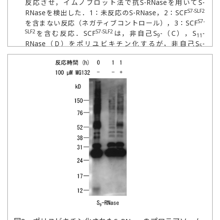
反応させ，イムノブロット法で抗S-RNaseを用いてS-
S7-SLF2
RNaseを検出した．1：未反応のS-RNase，2：SCF
S7-
を含まない反応（ネガティブコントロール），3：SCF
SLF2
S7-SLF2
を含む反応．SCF
は，非自己S
-（C），S
-
9
11
RNase（D）をポリユビキチン化するが，非自己S
-
5
RNase（A）と自己S
-RNase（B）はユビキチン化しな
7
い．
Plant Journal
誌
（onlinelibrary.wiley.com/journal/10.1111/(ISSN)1365-
313X）より許諾を得て転載（Entani, T., Kubo, K.-i.,
Isogai, S., Fukao, Y., Shirakawa, M., Isogai, A., &
Takayama, S. (2014) Ubiquitin-proteasome–mediated
degradation of S-RNase in a solanaceous cross-
compatibility reaction.
Plant J.
,
78
, 1014–1021）．