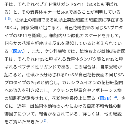
子は，それぞれペプチド性リガンドSP11（SCRとも呼ばれ
る）と，その受容体キナーゼSRKであることが判明している
1–3)
．柱頭上の細胞である乳頭上突起細胞の細胞膜に存在する
SRKは，自家受粉が起こると，自己花粉由来の同じ
S
ハプロタ
イプのSP11を認識し，細胞内リン酸化カスケードを介して，
何らかの花粉を拒絶する反応を誘起していると考えられてい
る（
図3
A
）．また，ケシ科植物では，雄性および雌性
S
決定因
子は，それぞれPrpSと呼ばれる受容体タンパク質とPrsSと呼
ばれるペプチド性リガンドである．この場合は，自家受粉が
起こると，柱頭から分泌されるPrsSが自己花粉表面の同じ
S
ハ
プロタイプのPrpSと結合し，カルシウムイオンの花粉細胞内
への流入を引き起こし，アクチンの脱重合やアポトーシス様
4)
の細胞死が誘導されて，花粉管伸長停止に至る（
図3B
）
．さ
らに，近年，雌雄同体動物のホヤにおける自家不和合性の制
御因子について，報告がなされている．詳しくは，他の総説
3)
をご覧いただきたい
．