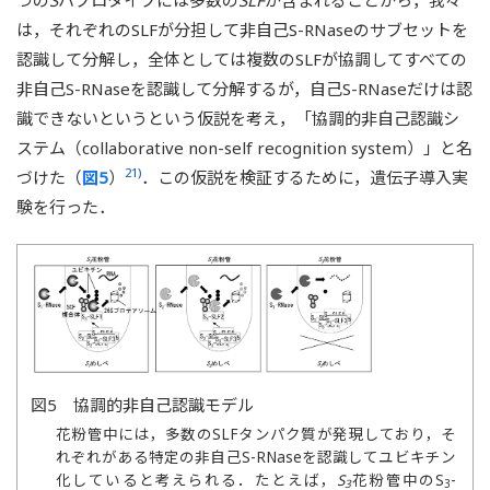
つの
S
ハプロタイプには多数の
SLF
が含まれることから，我々
は，それぞれのSLFが分担して非自己S-RNaseのサブセットを
認識して分解し，全体としては複数のSLFが協調してすべての
非自己S-RNaseを認識して分解するが，自己S-RNaseだけは認
識できないというという仮説を考え，「協調的非自己認識シ
ステム（collaborative non-self recognition system）」と名
21)
づけた（
図5
）
．この仮説を検証するために，遺伝子導入実
験を行った．
図5 協調的非自己認識モデル
花粉管中には，多数のSLFタンパク質が発現しており，そ
れぞれがある特定の非自己S-RNaseを認識してユビキチン
化していると考えられる．たとえば，
S
花粉管中のS
-
3
3