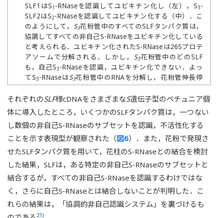
SLF1はS
-RNaseを認識してユビキチン化し（左），S
-
1
3
SLF2はS
-RNaseを認識してユビキチン化する（中）．こ
2
のようにして，
S
花粉管中のすべてのSLFタンパク質は，
3
協調してすべての非自己S-RNaseをユビキチン化している
と考えられる．ユビキチン化されたS-RNaseは26Sプロテ
アソームで分解される．しかし，
S
花粉管中のどのSLF
3
も，自己S
-RNaseを認識，ユビキチン化できない．よっ
3
てS
-RNaseは
S
花粉管中のRNAを分解し，花粉管伸長停
3
3
止に至らしめる（右）．
それぞれの
SLF
様cDNAをさまざまな
S
遺伝子型のペチュニア個
体に導入したところ，いくつかのSLFタンパク質は，一つない
し数個の非自己S-RNaseのサブセットを認識，不活性化する
ことを示す表現型が観察された（
図6
）．また，花粉で発現さ
せたSLFタンパク質を用いて，花柱のS-RNaseとの結合を検討
した結果，SLFは，ある特定の非自己S-RNaseのサブセットと
結合するが，すべての非自己S-RNaseを認識するわけではな
く，さらに自己S-RNaseとは結合しないことが判明した．こ
れらの結果は，「協調的非自己認識システム」を裏づけるも
21)
のである
．