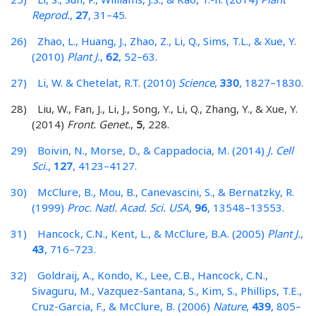
Reprod.
,
27
, 31–45.
26) Zhao, L., Huang, J., Zhao, Z., Li, Q., Sims, T.L., & Xue, Y.
(2010)
Plant J.
,
62
, 52–63.
27) Li, W. & Chetelat, R.T. (2010)
Science
,
330
, 1827–1830.
28) Liu, W., Fan, J., Li, J., Song, Y., Li, Q., Zhang, Y., & Xue, Y.
(2014)
Front. Genet.
,
5
, 228.
29) Boivin, N., Morse, D., & Cappadocia, M. (2014)
J. Cell
Sci.
,
127
, 4123–4127.
30) McClure, B., Mou, B., Canevascini, S., & Bernatzky, R.
(1999)
Proc. Natl. Acad. Sci. USA
,
96
, 13548–13553.
31) Hancock, C.N., Kent, L., & McClure, B.A. (2005)
Plant J.
,
43
, 716–723.
32) Goldraij, A., Kondo, K., Lee, C.B., Hancock, C.N.,
Sivaguru, M., Vazquez-Santana, S., Kim, S., Phillips, T.E.,
Cruz-Garcia, F., & McClure, B. (2006)
Nature
,
439
, 805–