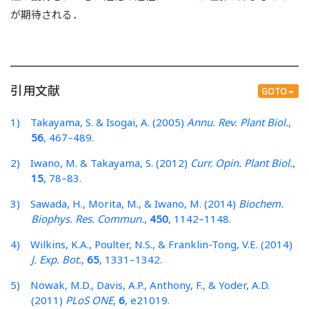
が期待される．
引用文献
GOTO
1) Takayama, S. & Isogai, A. (2005)
Annu. Rev. Plant Biol.
,
56
, 467–489.
2) Iwano, M. & Takayama, S. (2012)
Curr. Opin. Plant Biol.
,
15
, 78–83.
3) Sawada, H., Morita, M., & Iwano, M. (2014)
Biochem.
Biophys. Res. Commun.
,
450
, 1142–1148.
4) Wilkins, K.A., Poulter, N.S., & Franklin-Tong, V.E. (2014)
J. Exp. Bot.
,
65
, 1331–1342.
5) Nowak, M.D., Davis, A.P., Anthony, F., & Yoder, A.D.
(2011)
PLoS ONE
,
6
, e21019.