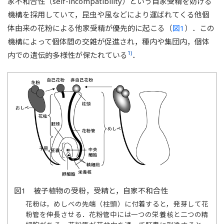
家不和合性（self-incompatibility）という自家受精を妨げる
機構を採用していて，昆虫や風などにより運ばれてくる他個
体由来の花粉による他家受精が優先的に起こる（
図1
）．この
機構によって個体間の交雑が促進され，種内や集団内，個体
1)
内での遺伝的多様性が保たれている
．
図1 被子植物の受粉，受精と，自家不和合性
花粉は，めしべの先端（柱頭）に付着すると，発芽して花
粉管を伸長させる．花粉管中には一つの栄養核と二つの精