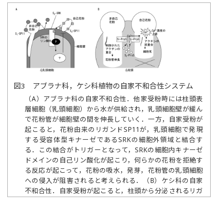
図3 アブラナ科，ケシ科植物の自家不和合性システム
（A）アブラナ科の自家不和合性．他家受粉時には柱頭表
層細胞（乳頭細胞）から水が供給され，乳頭細胞壁が緩ん
で花粉管が細胞壁の間を伸長していく．一方，自家受粉が
起こると，花粉由来のリガンドSP11が，乳頭細胞で発現
する受容体型キナーゼであるSRKの細胞外領域と結合す
る．この結合がトリガーとなって，SRKの細胞内キナーゼ
ドメインの自己リン酸化が起こり，何らかの花粉を拒絶す
る反応が起こって，花粉の吸水，発芽，花粉管の乳頭細胞
への侵入が阻害されると考えられる．（B）ケシ科の自家
不和合性．自家受粉が起こると，柱頭から分泌されるリガ
ンドPrsSが，自己花粉の受容体PrpSと結合し，花粉内への
カルシウムイオンの流入が起こり，アクチンの脱重合が起