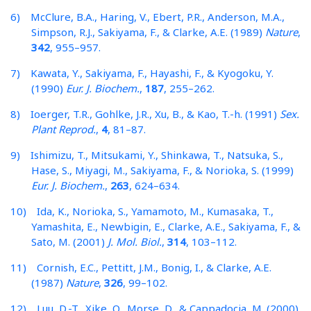
6) McClure, B.A., Haring, V., Ebert, P.R., Anderson, M.A.,
Simpson, R.J., Sakiyama, F., & Clarke, A.E. (1989)
Nature
,
342
, 955–957.
7) Kawata, Y., Sakiyama, F., Hayashi, F., & Kyogoku, Y.
(1990)
Eur. J. Biochem.
,
187
, 255–262.
8) Ioerger, T.R., Gohlke, J.R., Xu, B., & Kao, T.-h. (1991)
Sex.
Plant Reprod.
,
4
, 81–87.
9) Ishimizu, T., Mitsukami, Y., Shinkawa, T., Natsuka, S.,
Hase, S., Miyagi, M., Sakiyama, F., & Norioka, S. (1999)
Eur. J. Biochem.
,
263
, 624–634.
10) Ida, K., Norioka, S., Yamamoto, M., Kumasaka, T.,
Yamashita, E., Newbigin, E., Clarke, A.E., Sakiyama, F., &
Sato, M. (2001)
J. Mol. Biol.
,
314
, 103–112.
11) Cornish, E.C., Pettitt, J.M., Bonig, I., & Clarke, A.E.
(1987)
Nature
,
326
, 99–102.
12) Luu, D.-T., Xike, Q., Morse, D., & Cappadocia, M. (2000)