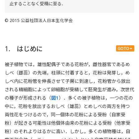
止することなく受精に至る．
© 2015 公益社団法人日本生化学会
1. はじめに
GOTO
被子植物では，雄性配偶子である花粉が，雌性器官であるめ
しべ（雌蕊）の先端，柱頭に付着すると，花粉は発芽し，め
しべ内に花粉管を伸長させて子房に到達し，花粉管から放出
される精細胞によって卵細胞が受精して胚発生が進み，次世代
の種子が形成される（
図1
）．多くの被子植物は，一つの花の
中に，花粉を放出するおしべ（雄蕊）とめしべの両方を持つ
両性花をつけるので，同一個体の花粉による受粉（自家受
粉）が起きる可能性は他個体由来の花粉による受粉（他家受
粉）のそれよりはるかに高い．しかし，多くの植物種は，自