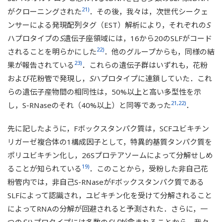
21)
がクローニングされた
．その後，我々は，次世代シークェ
ンサーによる発現配列タグ（EST）解析により，それぞれの
S
ハプロタイプの
S
遺伝子座領域には，16から20のSLFがコード
22)
されることを明らかにした
．他のグループからも，同様の結
23)
果が報告されている
．これらの遺伝子群はいずれも，花粉
および花粉管で発現し，
S
ハプロタイプに連鎖していた．これ
らの遺伝子産物間の相同性は，50%以上と高い多型性を示
21,22)
し，S-RNaseのそれ（40%以上）と同等であった
．
先に記したように，Fボックスタンパク質は，SCFユビキチン
リガーゼ複合体の1構成因子として，特異的基質タンパク質を
ポリユビキチン化し，26Sプロテアソームによって分解せしめ
19)
ることが知られている
．このことから，受粉した非自己花
粉管内では，非自己S-RNaseがFボックスタンパク質である
SLFによって認識され，ユビキチン化を受けて分解されること
によってRNAの分解が回避されると予測された．さらに，一