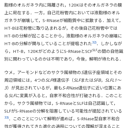
胞様のオルガネラ内に隔離され，120Kはそのオルガネラの膜
上に局在する．一方，自己花粉管内においては液胞様のオル
ガネラが崩壊して，S-RNaseが細胞質中に拡散する．加えて，
HT-Bは花粉管に取り込まれるが，その後自己花粉管中では
HT-Bの分解が起こることから，液胞様のオルガネラの崩壊に
32)
HT-Bの分解が関与していることが提唱された
．しかしなが
SLF
ら，HT-B，120KがどのようにS-RNaseとSCF
の間の自他識
別に関わっているのかは不明であり，今後，解明が待たれる．
ウメ，アーモンドなどのサクラ属植物の
S
遺伝子座領域とその
周辺領域には，4つの
SLF
様遺伝子（
SLF
または
SFB
，
SLFL1～
3
）が見出されているが，最も
S-RNase
遺伝子に近い位置にあ
る
SLF
に変異が入ると，自家不和合性が打破される．このこと
から，サクラ属植物では，S-RNaseとSLFは自己認識して，
SLFがS-RNaseの分解を阻害している可能性が提起されている
33)
．このことについて解明が進めば，S-RNase型自家不和合
性が獲得されてきた進化の過程についての理解が深まること