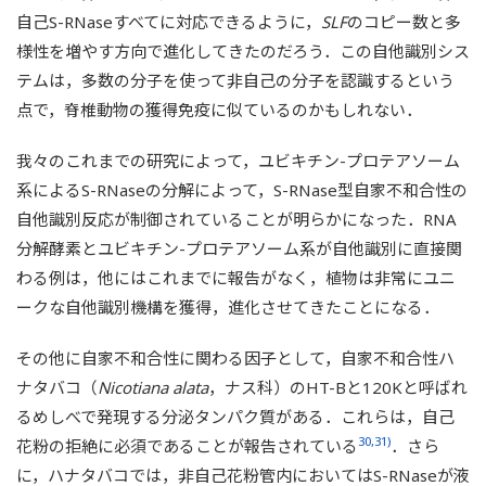
自己S-RNaseすべてに対応できるように，
SLF
のコピー数と多
様性を増やす方向で進化してきたのだろう．この自他識別シス
テムは，多数の分子を使って非自己の分子を認識するという
点で，脊椎動物の獲得免疫に似ているのかもしれない．
我々のこれまでの研究によって，ユビキチン-プロテアソーム
系によるS-RNaseの分解によって，S-RNase型自家不和合性の
自他識別反応が制御されていることが明らかになった．RNA
分解酵素とユビキチン-プロテアソーム系が自他識別に直接関
わる例は，他にはこれまでに報告がなく，植物は非常にユニ
ークな自他識別機構を獲得，進化させてきたことになる．
その他に自家不和合性に関わる因子として，自家不和合性ハ
ナタバコ（
Nicotiana alata
，ナス科）のHT-Bと120Kと呼ばれ
るめしべで発現する分泌タンパク質がある．これらは，自己
30,31)
花粉の拒絶に必須であることが報告されている
．さら
に，ハナタバコでは，非自己花粉管内においてはS-RNaseが液