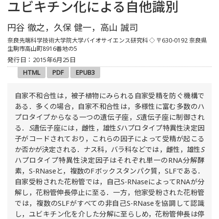
ユビキチン化による自他識別
円谷 徹之，久保 健一，高山 誠司
奈良先端科学技術大学院大学バイオサイエンス研究科
◇
〒630-0192 奈良県
生駒市高山町8916番地の5
発行日：2015年6月25日
HTML
PDF
EPUB3
自家不和合性は，被子植物にみられる自家受精を防ぐ機構で
ある．多くの場合，自家不和合性は，多様性に富む多数のハ
プロタイプからなる一つの遺伝子座，
S
遺伝子座に制御され
る．
S
遺伝子座には，雌性，雄性
S
ハプロタイプ特異性決定因
子がコードされており，これらの因子によって受精が起こる
か否かが決定される．ナス科，バラ科などでは，雌性，雄性
S
ハプロタイプ特異性決定因子はそれぞれ単一のRNA分解酵
素，S-RNaseと，複数のFボックスタンパク質，SLFである．
自家受粉された花粉管では，自己S-RNaseによってRNAが分
解し，花粉管伸長停止に至る．一方，他家受粉された花粉管
では，複数のSLFがすべての非自己S-RNaseを協調して認識
し，ユビキチン化を介した分解に至らしめ，花粉管伸長は停