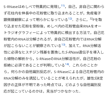
11)
S-RNaseはめしべで特異的に発現し
，自己，非自己に関わら
ず花柱内を伸長中の花粉管に取り込まれることが，免疫電子
12)
32
顕微鏡観察によって明らかになっている
．さらに，
Pを取
り込ませた花粉を受粉後，めしべ内の花粉管由来RNAをオー
トラジオグラフィーによって特異的に検出する方法で，自己花
粉管内のRNAは分解されるが，非自己花粉管内ではRNA分解
13)
が起こらないことが観察されている
．加えて，RNA分解活
性に必須なヒスチジン残基を置換した
S-RNase
遺伝子を導入し
た植物の解析から，S-RNaseのRNA分解活性が，自己花粉の
14)
拒絶に必須であることが判明している
．これらのことか
ら，何らかの自他識別反応が，S-RNaseによる自己花粉管内の
RNA分解のみを誘起していることが考えられたが，雄性
S
決定
因子の正体が不明であった時点では，どのような自他識別反
応が起こっているのかは，見当がつかなかった．