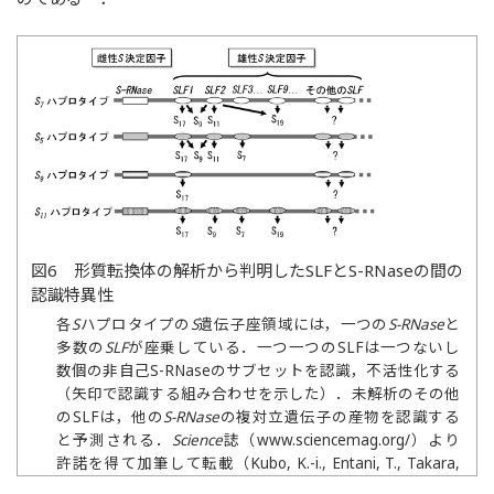
図6 形質転換体の解析から判明したSLFとS-RNaseの間の
認識特異性
各
S
ハプロタイプの
S
遺伝子座領域には，一つの
S-RNase
と
多数の
SLF
が座乗している．一つ一つのSLFは一つないし
数個の非自己S-RNaseのサブセットを認識，不活性化する
（矢印で認識する組み合わせを示した）．未解析のその他
のSLFは，他の
S-RNase
の複対立遺伝子の産物を認識する
と予測される．
Science
誌（www.sciencemag.org/）より
許諾を得て加筆して転載（Kubo, K.-i., Entani, T., Takara,
A., Wang, N., Fields, A.M., Hua, Z., Toyoda, M.,