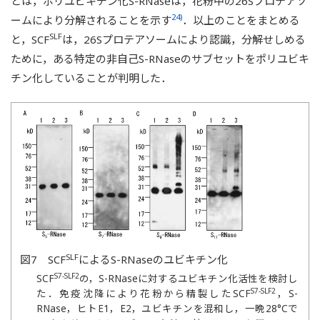
とは，ポリユビキチン化S-RNaseは，花粉中の26Sプロテアソ
24)
ームにより分解されることを示す
．以上のことをまとめる
SLF
と，SCF
は，26Sプロテアソームにより認識，分解せしめる
ために，ある特定の非自己S-RNaseのサブセットをポリユビキ
チン化していることが判明した．
SLF
図7 SCF
によるS-RNaseのユビキチン化
S7-SLF2
SCF
の，S-RNaseに対するユビキチン化活性を検討し
S7-SLF2
た．免疫沈降により花粉から精製したSCF
，S-
RNase，ヒトE1，E2，ユビキチンを混和し，一晩28°Cで