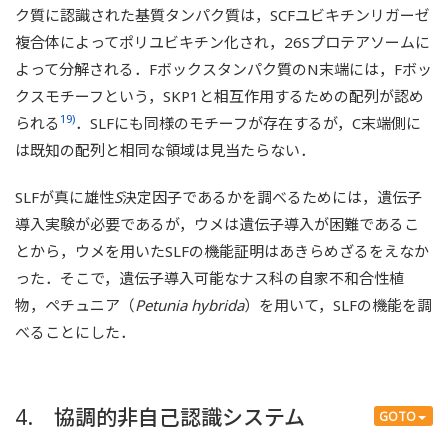
ク質に認識された基質タンパク質は，SCFユビキチンリガーゼ
複合体によってポリユビキチン化され，26Sプロテアソームに
よって分解される．Fボックスタンパク質のN末端には，Fボッ
クスモチーフという，SKP1と相互作用するための配列が認め
19)
られる
．SLFにも同様のモチーフが存在するが，C末端側に
は既知の配列と相同な領域は見当たらない．
SLFが真に雄性
S
決定因子であるかを調べるためには，遺伝子
導入実験が必要であるが，ウメは遺伝子導入が困難であるこ
とから，ウメを用いたSLFの機能証明はあきらめざるをえなか
った．そこで，遺伝子導入可能なナス科の自家不和合性植
物，ペチュニア（
Petunia hybrida
）を用いて，SLFの機能を調
べることにした．
4. 協調的非自己認識システム
GOTO