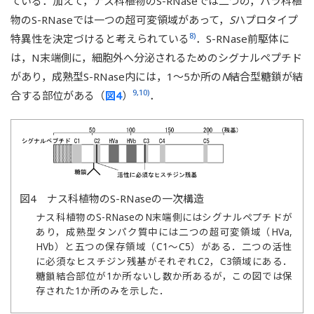
ている．加えて，ナス科植物のS-RNaseでは二つの，バラ科植
物のS-RNaseでは一つの超可変領域があって，
S
ハプロタイプ
8)
特異性を決定づけると考えられている
．S-RNase前駆体に
は，N末端側に，細胞外へ分泌されるためのシグナルペプチド
があり，成熟型S-RNase内には，1～5か所の
N
結合型糖鎖が結
9,10)
合する部位がある（
図4
）
．
図4 ナス科植物のS-RNaseの一次構造
ナス科植物のS-RNaseのN末端側にはシグナルペプチドが
あり，成熟型タンパク質中には二つの超可変領域（HVa,
HVb）と五つの保存領域（C1～C5）がある．二つの活性
に必須なヒスチジン残基がそれぞれC2，C3領域にある．
糖鎖結合部位が1か所ないし数か所あるが，この図では保
存された1か所のみを示した．