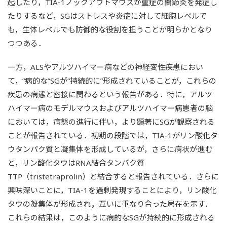
起したり，TIA-1ノックアウトマウスが重症の関節炎を発症し
たりするなど，SGはストレスや炎症に対して細胞レベルで
も，生体レベルでも防御的な役割を担うことが明らかとなり
つつある．
一方，ALSやアルツハイマー病などの神経変性疾患におい
て，“病的な”SGが“持続的に”形成されていることが，これらの
疾患の病態と密接に関わるという報告がある．特に，アルツ
ハイマー病のモデルマウスおよびアルツハイマー病患者の脳
においては，病態の進行に伴い，より顕著にSGが観察される
ことが報告されている．初期の段階では，TIA-1がリン酸化タ
ウタンパク質と凝集体を形成しているが，さらに病状が進む
と，リン酸化タウはRNA結合タンパク質
TTP（tristetraprolin）と結合すると報告されている．さらに
興味深いことに，TIA-1を過剰発現することにより，リン酸化
タウの凝集体が形成され，互いに重なり合った局在を示す．
これらの結果は，このように病的なSGが持続的に形成される