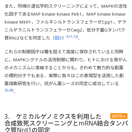
いて拮抗的に働いている（上図）．したがって，カルシニ
また，同様の遺伝学的スクリーニングによって，MAPKの活性
−
ューリンをノックアウト（KO）した細胞は，Cl
ホメオス
化因子であるMAP kinase kinase Pek1，MAP kinase kinase
タシスが崩れ，高濃度MgCl
培地で生育することができな
2
い（下図）．しかし，MAPKシグナルを抑制する因子を過
kinase Mkh1，ファルネシルトランスフェラーゼCpp1，ゲラ
−
剰発現させると，カルシニューリンKO細胞におけるCl
ホ
ニルゲラニルトランスフェラーゼCwg2，低分子量Gタンパク
メオスタシスのバランスが戻り，MgCl
感受性を回復する
2
9,11,12)
質Rho2などを同定した（
図3
）
．
ことができる（下図）．
これらの制御因子は種を超えて高度に保存されていると同時
に，MAPKシグナルの活性制御に関わり，ヒトにおける発がん
のメカニズムに直結することからも，きわめて魅力的な創薬
の標的分子でもある．実際に我々はこの表現型を活用した創
薬探索研究を行い，抗がん薬シーズの同定に成功している
25,28)
．
3. ケミカルゲノミクスを利用した
GOTO
合成致死スクリーニングとmRNA結合タンパ
ク質Nrd1の同定