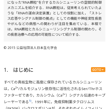
になった“RNA顆粒”を介するカルシニューリンの空間的制御
メカニズムを紹介する．RNA顆粒は，従来考えられていたよ
うな「RNAの運命決定装置」としての役割に加え，「ストレ
ス応答やシグナル制御の拠点」としての機能や神経変性疾患
やがんなどの病態への関わりが注目を集めている．本稿で
は，RNA顆粒とカルシニューリンシグナル制御の関わり，そ
の疾患治療への応用の可能性について紹介する．
© 2015 公益社団法人日本生化学会
1. はじめに
GOTO
すべての真核生物に高度に保存されているカルシニューリン
2+
は，Ca
/カルモジュリン依存性に活性化されるSer/Thrホス
2+
ファターゼであり，カルシウム（Ca
）シグナル伝達のキープ
1)
レーヤーである
．1991年に，免疫抑制薬タクロリムス
（FK506）/シクロスポリンAが，それぞれのイムノフィリン