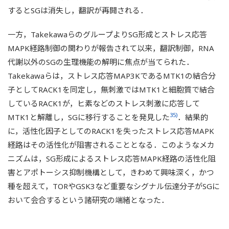
するとSGは消失し，翻訳が再開される．
一方，TakekawaらのグループよりSG形成とストレス応答
MAPK経路制御の関わりが報告されて以来，翻訳制御，RNA
代謝以外のSGの生理機能の解明に焦点が当てられた．
Takekawaらは，ストレス応答MAP3KであるMTK1の結合分
子としてRACK1を同定し，無刺激ではMTK1と細胞質で結合
しているRACK1が，ヒ素などのストレス刺激に応答して
35)
MTK1と解離し，SGに移行することを発見した
．結果的
に，活性化因子としてのRACK1を失ったストレス応答MAPK
経路はその活性化が阻害されることとなる．このようなメカ
ニズムは，SG形成によるストレス応答MAPK経路の活性化阻
害とアポトーシス抑制機構として，きわめて興味深く，かつ
種を超えて，TORやGSK3など重要なシグナル伝達分子がSGに
おいて会合するという諸研究の端緒となった．