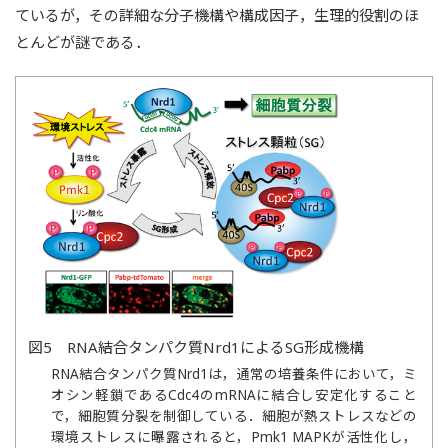
ているが，その詳細な分子機構や構成因子，生理的役割のほ
とんどが謎である．
図5 RNA結合タンパク質Nrd1によるSG形成機構
RNA結合タンパク質Nrd1は，通常の培養条件において，ミ
オシン軽鎖であるCdc4のmRNAに結合し安定化すること
で，細胞質分裂を制御している．細胞が熱ストレスなどの
環境ストレスに曝露されると，Pmk1 MAPKが活性化し，