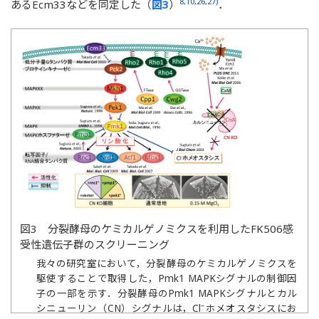
8,10,26,27)
あるEcm33などを同定した（
図3
）
．
図3 分裂酵母のケミカルゲノミクスを利用したFK506感
受性遺伝子群のスクリーニング
我々の研究室において，分裂酵母のケミカルゲノミクスを
駆使することで取得した，Pmk1 MAPKシグナルの制御因
子の一部を示す．分裂酵母のPmk1 MAPKシグナルとカル
−
シニューリン（CN）シグナルは，Cl
ホメオスタシスにお