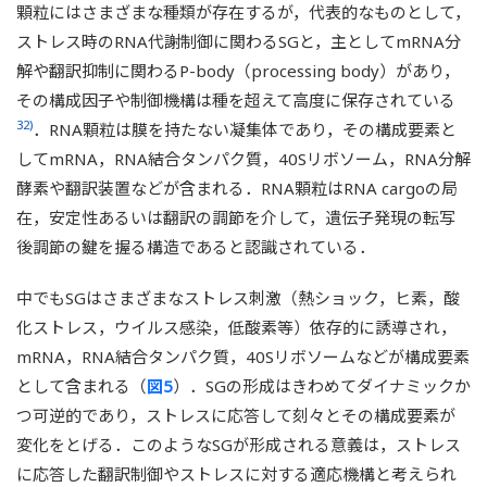
顆粒にはさまざまな種類が存在するが，代表的なものとして，
ストレス時のRNA代謝制御に関わるSGと，主としてmRNA分
解や翻訳抑制に関わるP-body（processing body）があり，
その構成因子や制御機構は種を超えて高度に保存されている
32)
．RNA顆粒は膜を持たない凝集体であり，その構成要素と
してmRNA，RNA結合タンパク質，40Sリボソーム，RNA分解
酵素や翻訳装置などが含まれる．RNA顆粒はRNA cargoの局
在，安定性あるいは翻訳の調節を介して，遺伝子発現の転写
後調節の鍵を握る構造であると認識されている．
中でもSGはさまざまなストレス刺激（熱ショック，ヒ素，酸
化ストレス，ウイルス感染，低酸素等）依存的に誘導され，
mRNA，RNA結合タンパク質，40Sリボソームなどが構成要素
として含まれる（
図5
）．SGの形成はきわめてダイナミックか
つ可逆的であり，ストレスに応答して刻々とその構成要素が
変化をとげる．このようなSGが形成される意義は，ストレス
に応答した翻訳制御やストレスに対する適応機構と考えられ