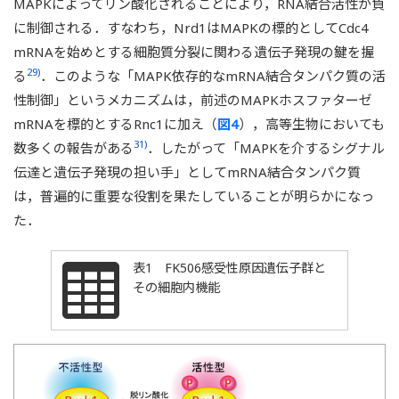
MAPKによってリン酸化されることにより，RNA結合活性が負
に制御される．すなわち，Nrd1はMAPKの標的としてCdc4
mRNAを始めとする細胞質分裂に関わる遺伝子発現の鍵を握
29)
る
．このような「MAPK依存的なmRNA結合タンパク質の活
性制御」というメカニズムは，前述のMAPKホスファターゼ
mRNAを標的とするRnc1に加え（
図4
），高等生物においても
31)
数多くの報告がある
．したがって「MAPKを介するシグナル
伝達と遺伝子発現の担い手」としてmRNA結合タンパク質
は，普遍的に重要な役割を果たしていることが明らかになっ
た．
表1 FK506感受性原因遺伝子群と
その細胞内機能