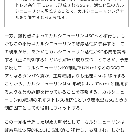
トレス条件下において形成されるSGは，活性化型のカル
シニューリンを隔離することで，カルシニューリンシグナ
ルを制御すると考えられる．
一方，熱刺激によってカルシニューリンはSGへと移行し，し
かもこの移行はカルシニューリンの酵素活性に依存する．こ
の現象から，あたかもカルシニューリン活性がSG形成を誘導
する（正に制御する）という解釈が成り立つ．ところが，予想
に反して，カルシニューリンKO細胞ではNrd1などのSGのコ
アとなるタンパク質が，正常細胞よりも迅速にSGに移行する
ことから，カルシニューリンはSG形成においてNrd1と拮抗す
るような負の調節を行っていることを示唆する．カルシニュ
ーリンKO細胞の示すストレス抵抗性という表現型もSGの負の
制御因子としての役割にフィットする．
この一見相矛盾した現象の解釈として，カルシニューリンは
酵素活性依存的にSGに“受動的に”移行し，隔離され，しかも