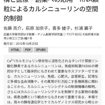
粒によるカルシニューリンの空間
的制御
佐藤 亮介，萩原 加奈子，喜多 綾子，杉浦 麗子
近畿大学薬学部分子医療・ゲノム創薬学研究室
◇
〒577-8502 大阪府東大阪
市小若江三丁目4番1号
発行日：2015年10月25日
HTML
PDF
EPUB3
2+
Ca
/カルモジュリン依存性に活性化されるタンパク質脱リン
酸化酵素であるカルシニューリンは，免疫抑制薬FK506の標
的分子として臨床的にもきわめて重要なホスファターゼであ
る．カルシニューリンは，免疫，心肥大，血管新生，記憶な
ど多様な生命現象や，その異常が引き起こす各種病態に関わ
ることから，カルシニューリンシグナルの制御機構の解明，
さらにはカルシニューリンシグナルを制御できる薬物の創製
は，疾患治療という観点からもきわめて重要である．本稿で
は，我々の酵母遺伝学とケミカルゲノミクス研究から明らか