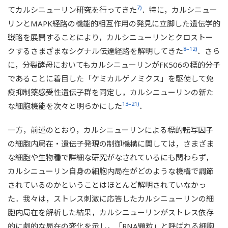
7)
てカルシニューリン研究を行ってきた
．特に，カルシニュー
リンとMAPK経路の機能的相互作用の発見に立脚した遺伝学的
戦略を展開することにより，カルシニューリンとクロストー
8–12)
クするさまざまなシグナル伝達経路を解明してきた
．さら
に，分裂酵母においてもカルシニューリンがFK506の標的分子
であることに着目した「ケミカルゲノミクス」を駆使して免
疫抑制薬感受性遺伝子群を同定し，カルシニューリンの新た
13–21)
な細胞機能を次々と明らかにした
．
一方，前述のとおり，カルシニューリンによる標的転写因子
の細胞内局在・遺伝子発現の制御機構に関しては，さまざま
な細胞や生物種で詳細な研究がなされているにも関わらず，
カルシニューリン自身の細胞内局在がどのような機構で調節
されているのかということはほとんど解明されていなかっ
た．我々は，ストレス刺激に応答したカルシニューリンの細
胞内局在を解析した結果，カルシニューリンがストレス依存
的に劇的な局在の変化を示し，「RNA顆粒」と呼ばれる細胞