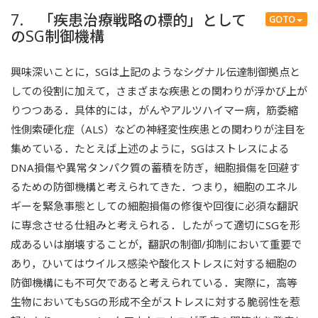
7. 「疾患治療戦略の標的」として
GOTO
のSG制御機構
興味深いことに，SGは上記のようなシグナル伝達制御拠点と
しての役割に加えて，さまざまな疾患との関わりが浮かび上が
りつつある．具体的には，がんやアルツハイマー病，筋委縮
性側索硬化症（ALS）などの神経変性疾患との関わりが注目を
集めている．たとえば上述のように，SGはストレスによる
DNA損傷や異常タンパク質の蓄積を防ぎ，細胞損傷を回避す
るための防御機構と考えられてきた．つまり，細胞のエネル
ギーを緊急事態としての細胞損傷の修復や回復に必須な翻訳
に専念させる仕組みと考えられる．したがって適切にSGを形
成あるいは崩壊することが，翻訳の制御/抑制において重要で
あり，ひいてはウイルス感染や酸化ストレスに対する細胞の
防御機構にも不可欠であると考えられている．実際に，高等
生物においてもSGの形成不全がストレスに対する脆弱性を惹