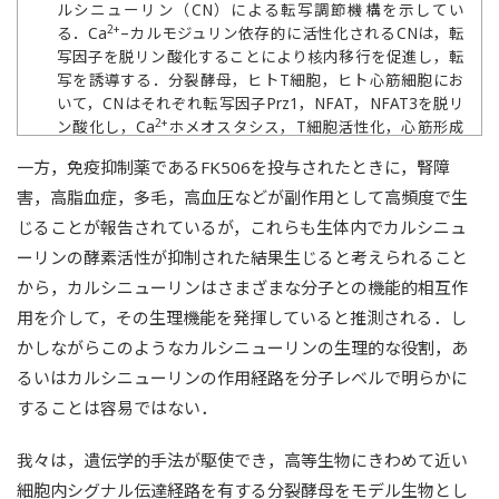
ルシニューリン（CN）による転写調節機構を示してい
2+
る．Ca
–カルモジュリン依存的に活性化されるCNは，転
写因子を脱リン酸化することにより核内移行を促進し，転
写を誘導する．分裂酵母，ヒトT細胞，ヒト心筋細胞にお
いて，CNはそれぞれ転写因子Prz1，NFAT，NFAT3を脱リ
2+
ン酸化し，Ca
ホメオスタシス，T細胞活性化，心筋形成
を制御している．免疫抑制薬FK506は，CNを抑制するこ
一方，免疫抑制薬であるFK506を投与されたときに，腎障
とで，CN依存的な転写を抑制することができる．Sugiura,
害，高脂血症，多毛，高血圧などが副作用として高頻度で生
R.,
et al.
(2006)
Mol. Biol. Cell
, 17(11), 4790–4800および
Sugiura, R.,
et al.
(2003)
J. Biol. Chem.
, 278(20), 18078–
じることが報告されているが，これらも生体内でカルシニュ
18084より．
ーリンの酵素活性が抑制された結果生じると考えられること
から，カルシニューリンはさまざまな分子との機能的相互作
用を介して，その生理機能を発揮していると推測される．し
かしながらこのようなカルシニューリンの生理的な役割，あ
るいはカルシニューリンの作用経路を分子レベルで明らかに
することは容易ではない．
我々は，遺伝学的手法が駆使でき，高等生物にきわめて近い
細胞内シグナル伝達経路を有する分裂酵母をモデル生物とし