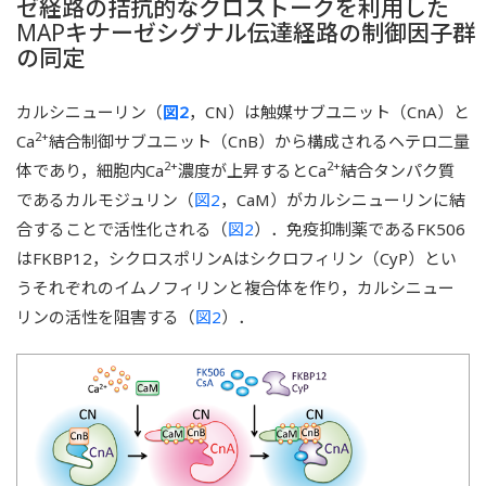
ゼ経路の拮抗的なクロストークを利用した
MAPキナーゼシグナル伝達経路の制御因子群
の同定
カルシニューリン（
図2
，CN）は触媒サブユニット（CnA）と
2+
Ca
結合制御サブユニット（CnB）から構成されるヘテロ二量
2+
2+
体であり，細胞内Ca
濃度が上昇するとCa
結合タンパク質
であるカルモジュリン（
図2
，CaM）がカルシニューリンに結
合することで活性化される（
図2
）．免疫抑制薬であるFK506
はFKBP12，シクロスポリンAはシクロフィリン（CyP）とい
うそれぞれのイムノフィリンと複合体を作り，カルシニュー
リンの活性を阻害する（
図2
）．