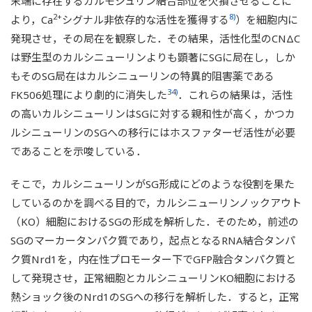
末端に存在するカルモジュリン結合部位を欠損させることに
2+
8)
より，Ca
シグナル非依存的な活性を獲得する
）を細胞内に
発現させ，その局在を観察した．その結果，活性化型のCNΔC
は野生型のカルシニューリンよりも顕著にSGに局在し，しか
もそのSG局在はカルシニューリンの特異的阻害薬である
34)
FK506処理により劇的に消失した
．これらの結果は，活性
の高いカルシニューリンはSGに対する親和性が高く，かつカ
ルシニューリンのSGへの移行にはホスファターゼ活性が必要
であることを示唆している．
そこで，カルシニューリンがSG形成にどのような役割を果た
しているのかを調べる目的で，カルシニューリンノックアウト
（KO）細胞におけるSGの形成を解析した．そのため，前述の
SGのマーカータンパク質であり，起点となるRNA結合タンパ
ク質Nrd1を，内在性プロモーター下でGFP融合タンパク質と
して発現させ，正常細胞とカルシニューリンKO細胞における
熱ショック後のNrd1のSGへの移行を解析した．すると，正常