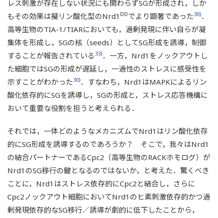
レス刺激が存在しない状況にも関わらずSGが形成され，しか
DD
30)
もその効果は擬リン酸化型のNrd1
でより顕著であった
．
高等生物のTIA-1/TIARにおいても，過剰発現に伴い自らが凝
集体を形成し，SGの核（seeds）としてSG形成を誘導，制御
33)
することが報告されている
．一方，Nrd1をノックアウトし
た細胞ではSGの形成が遅延し，一過性のストレスに感受性を
30)
示すことがわかった
．すなわち，Nrd1はMAPKによるリン
酸化依存的にSGを誘導し，SGの形成と，ストレス応答機構に
おいて重要な役割を担うと考えられる．
それでは，一体どのようなメカニズムでNrd1はリン酸化依存
的にSG形成を誘導するのであろうか？ そこで，我々はNrd1
の結合パートナーであるCpc2（高等生物のRACKホモログ）が
Nrd1のSG移行の鍵となるのではないか，と考えた．驚くべき
ことに，Nrd1はストレス依存的にCpc2と結合し，さらに
Cpc2ノックアウト細胞においてNrd1のヒ素刺激依存的かつ過
剰発現依存的なSG移行／誘導が劇的に低下したことから，