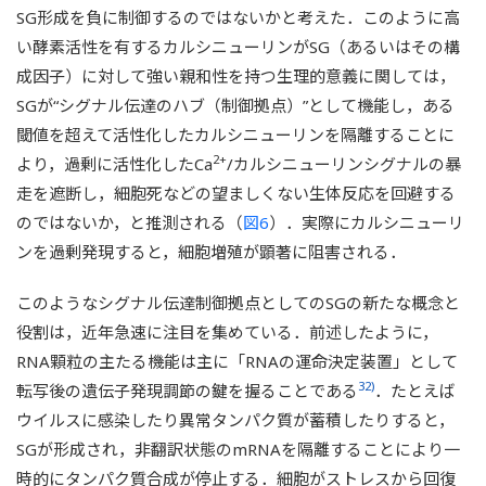
SG形成を負に制御するのではないかと考えた．このように高
い酵素活性を有するカルシニューリンがSG（あるいはその構
成因子）に対して強い親和性を持つ生理的意義に関しては，
SGが“シグナル伝達のハブ（制御拠点）”として機能し，ある
閾値を超えて活性化したカルシニューリンを隔離することに
2+
より，過剰に活性化したCa
/カルシニューリンシグナルの暴
走を遮断し，細胞死などの望ましくない生体反応を回避する
のではないか，と推測される（
図6
）．実際にカルシニューリ
ンを過剰発現すると，細胞増殖が顕著に阻害される．
このようなシグナル伝達制御拠点としてのSGの新たな概念と
役割は，近年急速に注目を集めている．前述したように，
RNA顆粒の主たる機能は主に「RNAの運命決定装置」として
32)
転写後の遺伝子発現調節の鍵を握ることである
．たとえば
ウイルスに感染したり異常タンパク質が蓄積したりすると，
SGが形成され，非翻訳状態のmRNAを隔離することにより一
時的にタンパク質合成が停止する．細胞がストレスから回復