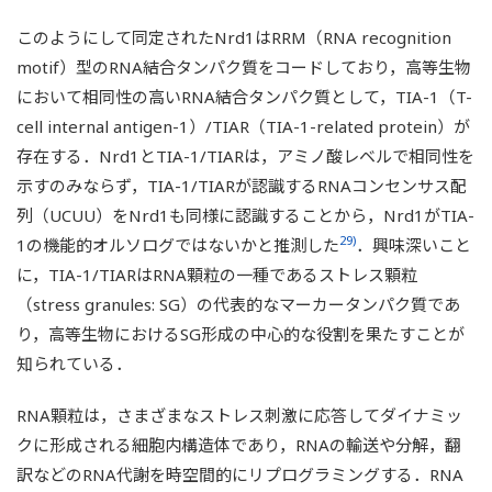
してPmp1 MAPKホスファターゼの発現を誘導するという
負のフィードバック機構を明らかにした．
このようにして同定されたNrd1はRRM（RNA recognition
motif）型のRNA結合タンパク質をコードしており，高等生物
において相同性の高いRNA結合タンパク質として，TIA-1（T-
cell internal antigen-1）/TIAR（TIA-1-related protein）が
存在する．Nrd1とTIA-1/TIARは，アミノ酸レベルで相同性を
示すのみならず，TIA-1/TIARが認識するRNAコンセンサス配
列（UCUU）をNrd1も同様に認識することから，Nrd1がTIA-
29)
1の機能的オルソログではないかと推測した
．興味深いこと
に，TIA-1/TIARはRNA顆粒の一種であるストレス顆粒
（stress granules: SG）の代表的なマーカータンパク質であ
り，高等生物におけるSG形成の中心的な役割を果たすことが
知られている．
RNA顆粒は，さまざまなストレス刺激に応答してダイナミッ
クに形成される細胞内構造体であり，RNAの輸送や分解，翻
訳などのRNA代謝を時空間的にリプログラミングする．RNA