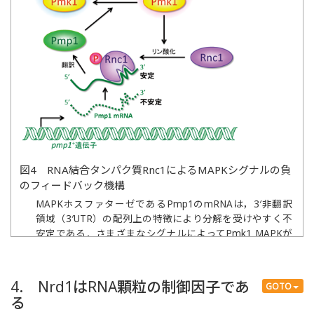
図4 RNA結合タンパク質Rnc1によるMAPKシグナルの負
のフィードバック機構
MAPKホスファターゼであるPmp1のmRNAは，3′非翻訳
領域（3′UTR）の配列上の特徴により分解を受けやすく不
安定である．さまざまなシグナルによってPmk1 MAPKが
活性化すると，Rnc1をリン酸化することでRnc1のRNA結
合能を上昇させる．RNA結合能が上昇したRnc1は，より
強くPmp1 mRNAと結合することで安定化し，Pmp1タン
4. Nrd1はRNA顆粒の制御因子であ
GOTO
パク質の発現を上昇させる．このようにして，Pmk1
る
MAPKシグナルの活性化が，RNA結合タンパク質Rnc1を介