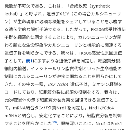
機能が不可欠である．これは，「合成致死（synthetic
lethal）」と呼ばれ，遺伝子XとY（この場合カルシニューリ
ン）が生命現象に必須な機能をシェアしていることを示唆す
る遺伝学的な解析手法である．したがって，FK506感受性遺伝
子群を網羅的に同定することにより，カルシニューリンが関
わる新たな生命現象やカルシニューリンと機能的に関連する
遺伝子群を明らかにできる．我々は，FK506感受性原因遺伝
子として，
表1
に示すような遺伝子群を同定し，細胞質分裂，
細胞内輸送，イノシトールリン脂質代謝といった生命機能の
制御にカルシニューリンが密接に関わることを明らかにして
+
+
きた．その中の一種，
its7
/
cdc4
遺伝子は，ミオシン軽鎖を
コードしており，細胞質分裂に必須の役割をする．我々は，
cdc4
変異体の示す細胞質分裂異常を回復できる遺伝子とし
て，mRNA結合タンパク質Nrd1を同定し，Nrd1がCdc4
mRNAと結合し，安定化することにより，細胞質分裂を制御
29)
することを明らかにした
．興味深いことに，Nrd1はPmk1