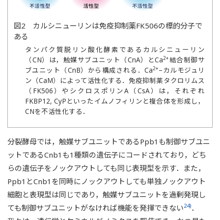
図2 カルシニューリンは免疫抑制薬FK506の標的分子で
ある
タンパク質脱リン酸化酵素であるカルシニューリン
2+
（CN）は，触媒サブユニット（CnA）とCa
結合制御サ
2+
ブユニット（CnB）から構成される．Ca
–カルモジュリ
ン（CaM）によって活性化する．免疫抑制薬タクロリムス
（FK506）やシクロスポリンA（CsA）は，それぞれ
FKBP12, CyPといったイムノフィリンと複合体を形成し，
CNを不活性化する．
分裂酵母では，触媒サブユニットであるPpb1も制御サブユニ
ットであるCnb1も1種類の遺伝子にコードされており，どち
らの遺伝子をノックアウトしても同じ表現型を示す．また，
Ppb1とCnb1を同時にノックアウトしても単独ノックアウト
細胞と表現型は同じであり，触媒サブユニットを過剰発現し
24)
ても制御サブユニットがなければ機能を発揮できない
．