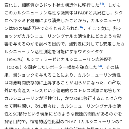
34)
変化し，細胞質からドット状の構造体に移行した
．しかも
このカルシニューリン陽性な凝集体はPABPと共局在し，シク
ロヘキシミド処理により消失したことから，カルシニューリ
34)
ンはSGの構成因子であると考えられた
．そこで次に，熱シ
ョックがカルシニューリンシグナルの活性化にどのような影
響を与えるのかを調べる目的で，熱刺激に対しても安定したカ
ルシニューリン活性測定を可能にするウミシイタケ
（
Renilla
）ルシフェラーゼとカルシニューリン応答配列
34)
（CDRE）を融合したレポーター構築を確立した
．その結
果，熱ショックを与えることにより，カルシニューリン活性
2+
は刺激時間依存的に上昇することが明らかになった．Ca
以
外にも高温ストレスという普遍的なストレス刺激に応答して
カルシニューリンが活性化し，かつSGに移行することはきわ
めて興味深い．次に我々は，カルシニューリンシグナルの活
性とSG移行という現象にどのような機能的関係があるのかを
探る目的で，恒常的活性化型のCNΔC（カルシニューリンのC