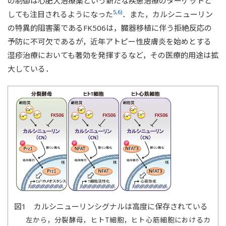
の制御は心肥大治療薬という新たな疾患治療のターゲットと
5,6)
しても注目されるようになった
．また，カルシニューリン
の特異的阻害薬であるFK506は，臓器移植に伴う拒絶反応の
予防に不可欠であるが，近年アトピー性皮膚炎を始めとする
湿疹治療においても著効を発揮するなど，その医療的用途は拡
大している．
図1 カルシニューリンシグナルは高度に保存されている
左から，分裂酵母，ヒトT細胞，ヒト心筋細胞におけるカ