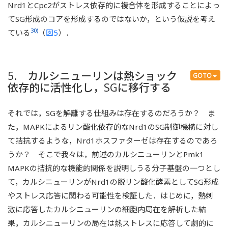
Nrd1とCpc2がストレス依存的に複合体を形成することによっ
てSG形成のコアを形成するのではないか，という仮説を考え
30)
ている
（
図5
）．
5. カルシニューリンは熱ショック
GOTO
依存的に活性化し，SGに移行する
それでは，SGを解離する仕組みは存在するのだろうか？ ま
た，MAPKによるリン酸化依存的なNrd1のSG制御機構に対し
て拮抗するような，Nrd1ホスファターゼは存在するのであろ
うか？ そこで我々は，前述のカルシニューリンとPmk1
MAPKの拮抗的な機能的関係を説明しうる分子基盤の一つとし
て，カルシニューリンがNrd1の脱リン酸化酵素としてSG形成
やストレス応答に関わる可能性を検証した．はじめに，熱刺
激に応答したカルシニューリンの細胞内局在を解析した結
果，カルシニューリンの局在は熱ストレスに応答して劇的に