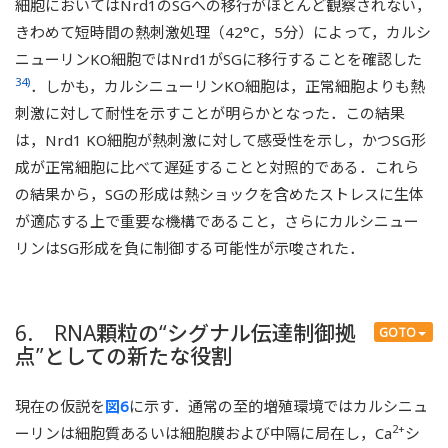
細胞においてはNrd1のSGへの移行がほとんど観察されない，
きわめて短時間の熱刺激処理（42°C，5分）によって，カルシ
ニューリンKO細胞ではNrd1がSGに移行することを確認した
34)
．しかも，カルシニューリンKO細胞は，正常細胞よりも熱
刺激に対して耐性を示すことが明らかとなった．この結果
は，Nrd1 KO細胞が熱刺激に対して感受性を示し，かつSG形
成が正常細胞に比べて遅延することと対照的である．これら
の結果から，SGの形成は熱ショックを含めたストレスに生体
が適応する上で重要な機構であること，さらにカルシニュー
リンはSG形成を負に制御する可能性が示唆された．
6. RNA顆粒の“シグナル伝達制御拠
GOTO
点”としての新たな役割
現在の仮説を
図6
に示す．通常の至的増殖環境ではカルシニュ
2+
ーリンは細胞質あるいは細胞膜および中隔に局在し，Ca
シ