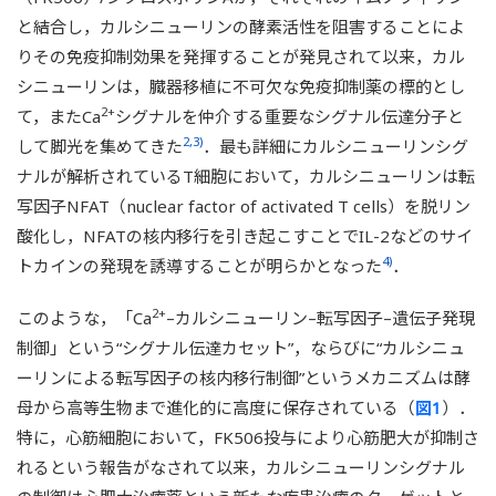
と結合し，カルシニューリンの酵素活性を阻害することによ
りその免疫抑制効果を発揮することが発見されて以来，カル
シニューリンは，臓器移植に不可欠な免疫抑制薬の標的とし
2+
て，またCa
シグナルを仲介する重要なシグナル伝達分子と
2,3)
して脚光を集めてきた
．最も詳細にカルシニューリンシグ
ナルが解析されているT細胞において，カルシニューリンは転
写因子NFAT（nuclear factor of activated T cells）を脱リン
酸化し，NFATの核内移行を引き起こすことでIL-2などのサイ
4)
トカインの発現を誘導することが明らかとなった
．
2+
このような，「Ca
–カルシニューリン–転写因子–遺伝子発現
制御」という“シグナル伝達カセット”，ならびに“カルシニュ
ーリンによる転写因子の核内移行制御”というメカニズムは酵
母から高等生物まで進化的に高度に保存されている（
図1
）．
特に，心筋細胞において，FK506投与により心筋肥大が抑制さ
れるという報告がなされて以来，カルシニューリンシグナル