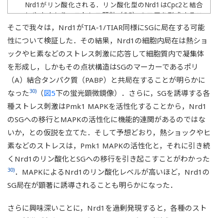
Nrd1がリン酸化される．リン酸化型のNrd1はCpc2と結合
しやすくなり，ストレス顆粒（SG）のコアを形成するこ
とでストレス耐性に関わる．ひとたびストレスから解放さ
そこで我々は，Nrd1がTIA-1/TIAR同様にSGに局在する可能
れると，Nrd1はSGから離脱し，再び細胞質分裂を制御す
性について検証した．その結果，Nrd1の細胞内局在は熱ショ
る（上図）．分裂酵母の染色体上に導入したNrd1とPABP
ックやヒ素などのストレス刺激に応答して細胞質内で凝集体
の局在を示す蛍光顕微鏡写真（下図）．それぞれ蛍光タン
を形成し，しかもその点状構造はSGのマーカーであるポリ
パク質GFP，tdTomatoとの融合タンパク質として発現さ
せた．写真下のバーは10 µmを示す．
（A）結合タンパク質（PABP）と共局在することが明らかに
30)
なった
（
図5
下の蛍光顕微鏡像）．さらに，SGを誘導する各
種ストレス刺激はPmk1 MAPKを活性化することから，Nrd1
のSGへの移行とMAPKの活性化に機能的連関があるのではな
いか，との仮説を立てた．そして予想どおり，熱ショックやヒ
素などのストレスは，Pmk1 MAPKの活性化と，それに引き続
くNrd1のリン酸化とSGへの移行を引き起こすことがわかった
30)
．MAPKによるNrd1のリン酸化レベルが高いほど，Nrd1の
SG局在が顕著に誘導されることも明らかになった．
さらに興味深いことに，Nrd1を過剰発現すると，各種のスト