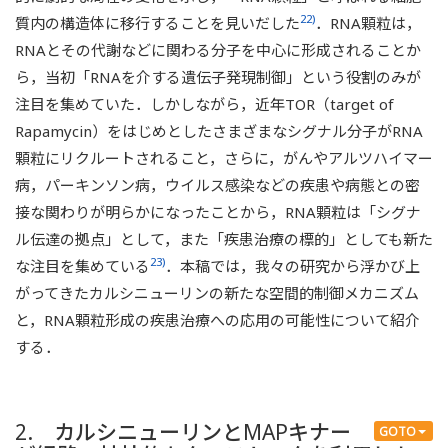
22)
質内の構造体に移行することを見いだした
．RNA顆粒は，
RNAとその代謝などに関わる分子を中心に形成されることか
ら，当初「RNAを介する遺伝子発現制御」という役割のみが
注目を集めていた．しかしながら，近年TOR（target of
Rapamycin）をはじめとしたさまざまなシグナル分子がRNA
顆粒にリクルートされること，さらに，がんやアルツハイマー
病，パーキンソン病，ウイルス感染などの疾患や病態との密
接な関わりが明らかになったことから，RNA顆粒は「シグナ
ル伝達の拠点」として，また「疾患治療の標的」としても新た
23)
な注目を集めている
．本稿では，我々の研究から浮かび上
がってきたカルシニューリンの新たな空間的制御メカニズム
と，RNA顆粒形成の疾患治療への応用の可能性について紹介
する．
2. カルシニューリンとMAPキナー
GOTO