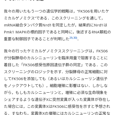
我々の用いたもう一つの遺伝学的戦略は，“FK506を用いたケ
ミカルゲノミクス”である．このスクリーニングを通して，
mRNA結合タンパク質Nrd1を同定したが，結果的にNrd1は
Pmk1 MAPKの標的因子であると同時に，後述するRNA顆粒の
29,30)
重要な制御因子であることが判明した
．
我々の行ったケミカルゲノミクススクリーニングは，FK506
が分裂酵母のカルシニューリンを臨床用量で阻害することに
着目した「FK506感受性原因遺伝子群の同定」である．この
スクリーニングのロジックを示す．分裂酵母の正常細胞に対
してFK506を添加しても（あるいはカルシニューリン遺伝子
をノックアウトしても），細胞増殖に影響はない．しかしな
がら，もしもカルシニューリンと，増殖に必須な生命現象を
シェアするような遺伝子Xに突然変異が入った変異体が存在し
た場合には，この変異体XはFK506に感受性を示すと予想され
る．すなわち，変異体Xの増殖にはカルシニューリンの正常な