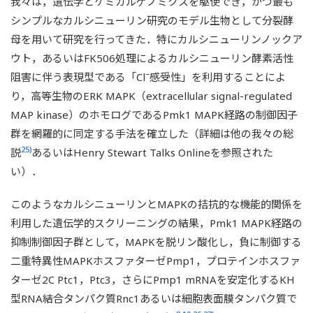
我々は，遺伝学とケミカルゲノミクスを駆使でき，かつ最も
シンプルなカルシニューリン研究のモデル生物として分裂酵
母を用いて研究を行ってきた．特にカルシニューリンノックア
ウト，あるいはFK506処理によるカルシニューリン酵素活性
−
阻害に伴う表現型である「Cl
感受性」を利用することによ
り，高等生物のERK MAPK（extracellular signal-regulated
MAP kinase）のホモログであるPmk1 MAPK経路の制御因子
群を網羅的に同定する手法を確立した（詳細は他の我々の総
25)
説
あるいはHenry Stewart Talks Onlineを参照された
い）．
このようなカルシニューリンとMAPKの拮抗的な機能的関係を
利用した遺伝学的スクリーニングの結果，Pmk1 MAPK経路の
抑制制御因子群として，MAPKを脱リン酸化し，負に制御する
二重特異性MAPKホスファターゼPmp1，プロテインホスファ
ターゼ2C Ptc1，Ptc3，さらにPmp1 mRNAを安定化するKH
型RNA結合タンパク質Rnc1あるいは細胞表面膜タンパク質で