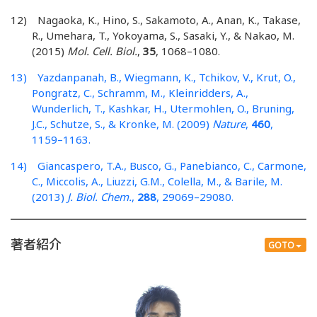
12) Nagaoka, K., Hino, S., Sakamoto, A., Anan, K., Takase,
R., Umehara, T., Yokoyama, S., Sasaki, Y., & Nakao, M.
(2015)
Mol. Cell. Biol.
,
35
, 1068–1080.
13) Yazdanpanah, B., Wiegmann, K., Tchikov, V., Krut, O.,
Pongratz, C., Schramm, M., Kleinridders, A.,
Wunderlich, T., Kashkar, H., Utermohlen, O., Bruning,
J.C., Schutze, S., & Kronke, M. (2009)
Nature
,
460
,
1159–1163.
14) Giancaspero, T.A., Busco, G., Panebianco, C., Carmone,
C., Miccolis, A., Liuzzi, G.M., Colella, M., & Barile, M.
(2013)
J. Biol. Chem.
,
288
, 29069–29080.
著者紹介
GOTO