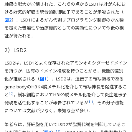
腫瘍の肥大が抑制された．これらの点からLSD1は肝がんにお
ける好気的解糖の統合的制御因子であることが示唆された（
図2
）．LSD1によるがん代謝リプログラミング制御のがん種
を超えた普遍性や治療標的としての実効性について今後の検
証が待たれる．
2）LSD2
LSD2は，LSD1とよく保存されたアミンオキシダーゼドメイン
を持つが，固有のドメイン構成を持つことから，機能的差別
化が推察される（
図1
）．LSD2は，遺伝子の転写領域である
gene bodyのH3K4脱メチル化を介して転写伸長を促進するこ
10)
と
，樹状細胞においてH3K9脱メチル化を介して炎症遺伝子
11)
発現を活性化することが報告されているが
，その分子機能
については文献が少なく，未知な点が多い．
筆者らは，肝細胞を用いてLSD2が脂質代謝を制御しているこ
12)