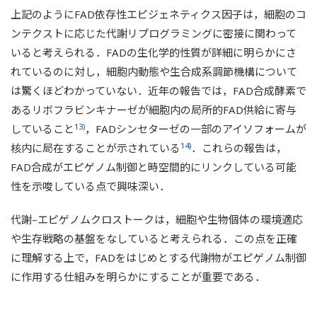
上記のようにFAD依存性エピジェネティクス因子は，細胞のコ
ンテクストに応じた代謝リプログラミングに密接に関わって
いると考えられる．FADの生化学的性質が詳細に明らかにさ
れているのに対し，細胞内動態や生合成系調節機構について
は驚くほどわかっていない．近年の報告では，FAD合成酵素で
あるリボフラビンキナーゼが細胞内の局所的FAD供給に寄与
13)
していること
，FADシンセターゼの一部のアイソフォームが
14)
核内に局在することが示されている
．これらの報告は，
FAD合成がエピゲノム制御と時空間的にリンクしている可能
性を示唆している点で興味深い．
代謝–エピゲノムクロストークは，細胞や生物個体の環境適応
や生存戦略の基盤をなしていると考えられる．この点を正確
に理解する上で，FADをはじめとする代謝物がエピゲノム制御
に作用する仕組みを明らかにすることが重要である．