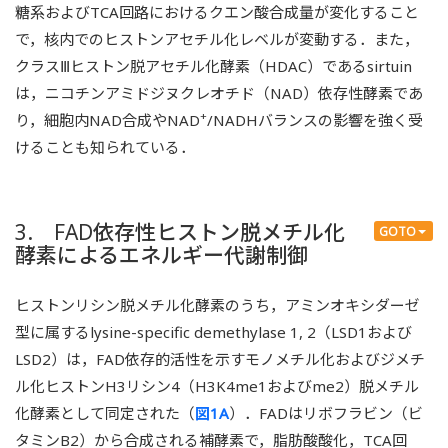
糖系およびTCA回路におけるクエン酸合成量が変化すること
で，核内でのヒストンアセチル化レベルが変動する．また，
クラスⅢヒストン脱アセチル化酵素（HDAC）であるsirtuin
は，ニコチンアミドジヌクレオチド（NAD）依存性酵素であ
+
り，細胞内NAD合成やNAD
/NADHバランスの影響を強く受
けることも知られている．
3. FAD依存性ヒストン脱メチル化
GOTO
酵素によるエネルギー代謝制御
ヒストンリシン脱メチル化酵素のうち，アミンオキシダーゼ
型に属するlysine-specific demethylase 1, 2（LSD1および
LSD2）は，FAD依存的活性を示すモノメチル化およびジメチ
ル化ヒストンH3リシン4（H3K4me1およびme2）脱メチル
化酵素として同定された（
図1A
）．FADはリボフラビン（ビ
タミンB2）から合成される補酵素で，脂肪酸酸化，TCA回