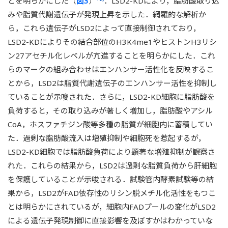
とを明らかにした（
図3
）
．LSD2-KDにより，脂肪酸取り込
みや脂質代謝遺伝子が発現上昇を示した．網羅的な解析か
ら，これら遺伝子がLSD2によって直接制御されており，
LSD2-KDによりその結合部位のH3K4me1やヒストンH3リシ
ン27アセチル化レベルが亢進することを明らかにした．これ
らのマークの組み合わせはエンハンサー活性化を反映するこ
とから，LSD2は脂質代謝遺伝子のエンハンサー活性を抑制し
ていることが示唆された．さらに，LSD2-KD細胞に脂肪酸を
負荷すると，その取り込みが著しく増加し，脂肪酸やアシル
CoA，ホスファチジン酸等多種の脂質が細胞内に蓄積してい
た．過剰な脂肪酸流入は増殖抑制や細胞死を惹起するが，
LSD2-KD細胞では脂肪酸負荷により顕著な増殖抑制が観察さ
れた．これらの結果から，LSD2は過剰な脂質負荷から肝細胞
を保護していることが示唆される．試験管内酵素試験等の結
果から，LSD2がFAD依存性のリシン脱メチル化活性をもつこ
とは明らかにされているが，細胞内FADプールの変化がLSD2
による遺伝子発現制御に直接影響を及ぼすかはわかっていな