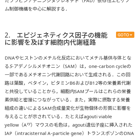
たフラビンアデニンジヌクレオチド（FAD）依存性エピゲノ
ム制御機構を中心に解説する．
2. エピジェネティクス因子の機能
GOTO
に影響を及ぼす細胞内代謝経路
DNAやヒストンのメチル化反応においてメチル基供与体とな
る
S
-アデノシルメチオニン（SAM）は，one-carbon cycleの
一部であるメチオニン代謝回路において生成される．この回
路は葉酸，ベタイン，ビタミンB6およびB12等の栄養素代謝
と共役していることから，細胞内SAMプールはこれらの栄養
素供給と密接につながっている．また，実際に摂取する栄養
組成の違いによるSAM合成量変化が生物個体の形質に影響を
与えることが示されている．たとえばagouti viable
vy
yellow（A
）マウスの毛色は，agouti遺伝子座に挿入された
IAP（intracisternal A-particle gene）トランスポゾンのDNA