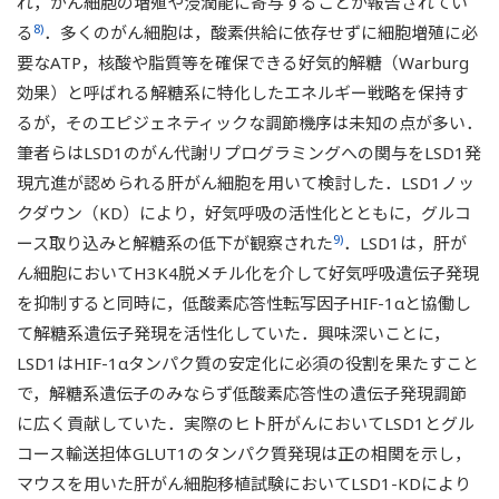
れ，がん細胞の増殖や浸潤能に寄与することが報告されてい
8)
る
．多くのがん細胞は，酸素供給に依存せずに細胞増殖に必
要なATP，核酸や脂質等を確保できる好気的解糖（Warburg
効果）と呼ばれる解糖系に特化したエネルギー戦略を保持す
るが，そのエピジェネティックな調節機序は未知の点が多い．
筆者らはLSD1のがん代謝リプログラミングへの関与をLSD1発
現亢進が認められる肝がん細胞を用いて検討した．LSD1ノッ
クダウン（KD）により，好気呼吸の活性化とともに，グルコ
9)
ース取り込みと解糖系の低下が観察された
．LSD1は，肝が
ん細胞においてH3K4脱メチル化を介して好気呼吸遺伝子発現
を抑制すると同時に，低酸素応答性転写因子HIF-1αと協働し
て解糖系遺伝子発現を活性化していた．興味深いことに，
LSD1はHIF-1αタンパク質の安定化に必須の役割を果たすこと
で，解糖系遺伝子のみならず低酸素応答性の遺伝子発現調節
に広く貢献していた．実際のヒト肝がんにおいてLSD1とグル
コース輸送担体GLUT1のタンパク質発現は正の相関を示し，
マウスを用いた肝がん細胞移植試験においてLSD1-KDにより