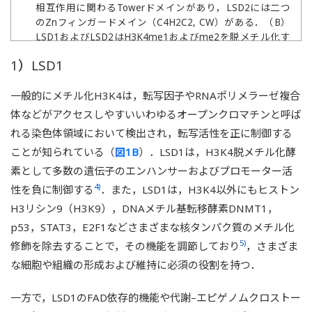
相互作用に関わるTowerドメインがあり，LSD2には二つ
のZnフィンガードメイン（C4H2C2, CW）がある．（B）
LSD1およびLSD2はH3K4me1およびme2を脱メチル化す
る活性がある．
1）LSD1
一般的にメチル化H3K4は，転写因子やRNAポリメラーゼ複合
体などがアクセスしやすいいわゆるオープンクロマチンと呼ば
れる染色体領域において検出され，転写活性を正に制御する
ことが知られている（
図1B
）．LSD1は，H3K4脱メチル化酵
素として多数の遺伝子のエンハンサーおよびプロモーター活
4)
性を負に制御する
．また，LSD1は，H3K4以外にもヒストン
H3リシン9（H3K9），DNAメチル基転移酵素DNMT1，
p53，STAT3，E2F1などさまざまな核タンパク質のメチル化
5)
修飾を除去することで，その機能を調節しており
，さまざま
な細胞や組織の形成および維持に必須の役割を持つ．
一方で，LSD1のFAD依存的機能や代謝–エピゲノムクロストー