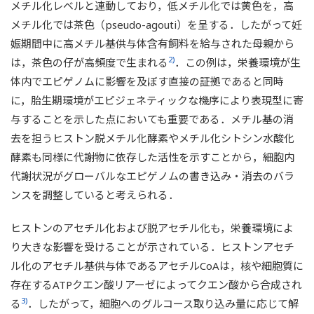
メチル化レベルと連動しており，低メチル化では黄色を，高
メチル化では茶色（pseudo-agouti）を呈する．したがって妊
娠期間中に高メチル基供与体含有飼料を給与された母親から
2)
は，茶色の仔が高頻度で生まれる
．この例は，栄養環境が生
体内でエピゲノムに影響を及ぼす直接の証拠であると同時
に，胎生期環境がエピジェネティックな機序により表現型に寄
与することを示した点においても重要である．メチル基の消
去を担うヒストン脱メチル化酵素やメチル化シトシン水酸化
酵素も同様に代謝物に依存した活性を示すことから，細胞内
代謝状況がグローバルなエピゲノムの書き込み・消去のバラ
ンスを調整していると考えられる．
ヒストンのアセチル化および脱アセチル化も，栄養環境によ
り大きな影響を受けることが示されている．ヒストンアセチ
ル化のアセチル基供与体であるアセチルCoAは，核や細胞質に
存在するATPクエン酸リアーゼによってクエン酸から合成され
3)
る
．したがって，細胞へのグルコース取り込み量に応じて解