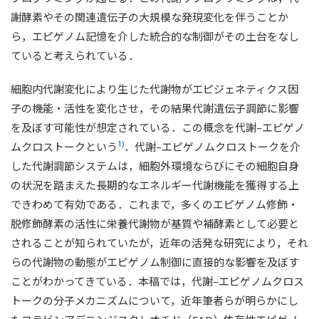
謝酵素やその関連遺伝子の大規模な発現変化を伴うことか
ら，エピゲノム記憶を介した統合的な制御がその土台をなし
ていると考えられている．
細胞内代謝変化により生じた代謝物がエピジェネティクス因
子の機能・活性を変化させ，その結果代謝遺伝子調節に影響
を及ぼす可能性が想定されている．この概念を代謝–エピゲノ
1)
ムクロストークという
．代謝–エピゲノムクロストークを介
した代謝調節システムは，細胞外環境ならびにその細胞自身
の状況を踏まえた長期的なエネルギー代謝機能を獲得する上
できわめて有効である．これまで，多くのエピゲノム修飾・
脱修飾酵素の活性に栄養代謝物が基質や補酵素として必要と
されることが知られていたが，近年の活発な研究により，それ
らの代謝物の動態がエピゲノム制御に直接的な影響を及ぼす
ことがわかってきている．本稿では，代謝–エピゲノムクロス
トークの分子メカニズムについて，近年筆者らが明らかにし