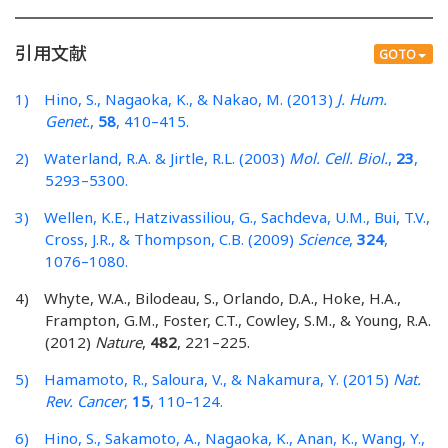
引用文献
GOTO
1) Hino, S., Nagaoka, K., & Nakao, M. (2013)
J. Hum.
Genet.
,
58
, 410–415.
2) Waterland, R.A. & Jirtle, R.L. (2003)
Mol. Cell. Biol.
,
23
,
5293–5300.
3) Wellen, K.E., Hatzivassiliou, G., Sachdeva, U.M., Bui, T.V.,
Cross, J.R., & Thompson, C.B. (2009)
Science
,
324
,
1076–1080.
4) Whyte, W.A., Bilodeau, S., Orlando, D.A., Hoke, H.A.,
Frampton, G.M., Foster, C.T., Cowley, S.M., & Young, R.A.
(2012)
Nature
,
482
, 221–225.
5) Hamamoto, R., Saloura, V., & Nakamura, Y. (2015)
Nat.
Rev. Cancer
,
15
, 110–124.
6) Hino, S., Sakamoto, A., Nagaoka, K., Anan, K., Wang, Y.,