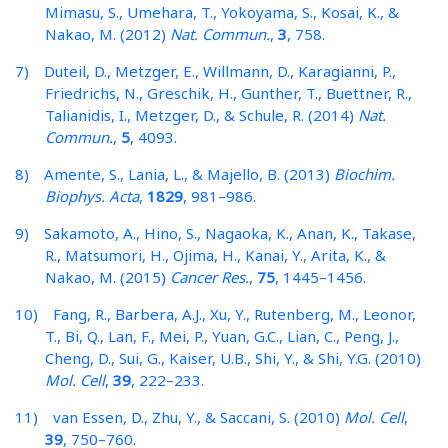
Mimasu, S., Umehara, T., Yokoyama, S., Kosai, K., &
Nakao, M. (2012)
Nat. Commun.
,
3
, 758.
7) Duteil, D., Metzger, E., Willmann, D., Karagianni, P.,
Friedrichs, N., Greschik, H., Gunther, T., Buettner, R.,
Talianidis, I., Metzger, D., & Schule, R. (2014)
Nat.
Commun.
,
5
, 4093.
8) Amente, S., Lania, L., & Majello, B. (2013)
Biochim.
Biophys. Acta
,
1829
, 981–986.
9) Sakamoto, A., Hino, S., Nagaoka, K., Anan, K., Takase,
R., Matsumori, H., Ojima, H., Kanai, Y., Arita, K., &
Nakao, M. (2015)
Cancer Res.
,
75
, 1445–1456.
10) Fang, R., Barbera, A.J., Xu, Y., Rutenberg, M., Leonor,
T., Bi, Q., Lan, F., Mei, P., Yuan, G.C., Lian, C., Peng, J.,
Cheng, D., Sui, G., Kaiser, U.B., Shi, Y., & Shi, Y.G. (2010)
Mol. Cell
,
39
, 222–233.
11) van Essen, D., Zhu, Y., & Saccani, S. (2010)
Mol. Cell
,
39
, 750–760.