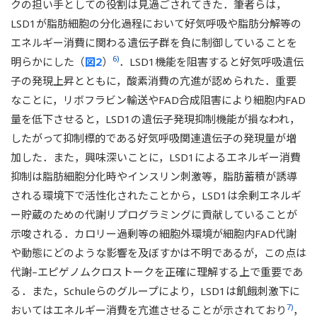
クの担い手としての役割は見過ごされてきた．筆者らは，
LSD1が脂肪細胞の分化過程において好気呼吸や脂肪分解等の
エネルギー消費に関わる遺伝子群を負に制御していることを
6)
明らかにした（
図2
）
．LSD1機能を阻害すると好気呼吸遺伝
子の発現上昇とともに，酸素消費の亢進が認められた．重要
なことに，リボフラビン輸送やFAD合成阻害により細胞内FAD
量を低下させると，LSD1の遺伝子発現抑制機能が損なわれ，
したがって抑制標的である好気呼吸関連遺伝子の発現量が増
加した．また，興味深いことに，LSD1によるエネルギー消費
抑制は脂肪細胞分化時やインスリン刺激等，脂肪蓄積が誘導
される環境下で活性化されたことから，LSD1は余剰エネルギ
ー貯蔵のための代謝リプログラミングに貢献していることが
示唆される．カロリー過剰等の細胞外環境が細胞内FAD代謝
や動態にどのような影響を及ぼすかは不明であるが，この点は
代謝–エピゲノムクロストークを正確に理解する上で重要であ
る．また，Schuleらのグループにより，LSD1は飢餓刺激下に
7)
おいてはエネルギー消費を亢進させることが示されており
，