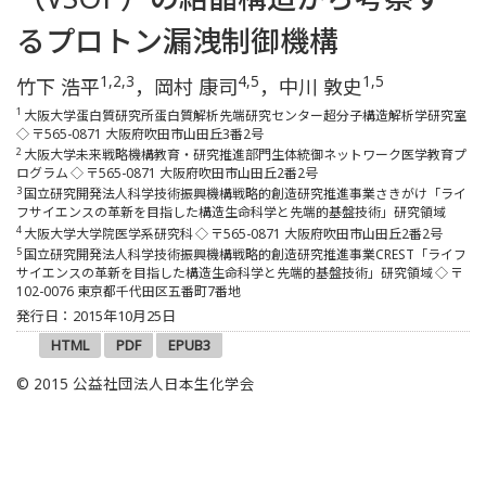
るプロトン漏洩制御機構
1,2,3
4,5
1,5
竹下 浩平
，岡村 康司
，中川 敦史
1
大阪大学蛋白質研究所蛋白質解析先端研究センター超分子構造解析学研究室
◇
〒565-0871 大阪府吹田市山田丘3番2号
2
大阪大学未来戦略機構教育・研究推進部門生体統御ネットワーク医学教育プ
ログラム
◇
〒565-0871 大阪府吹田市山田丘2番2号
3
国立研究開発法人科学技術振興機構戦略的創造研究推進事業さきがけ「ライ
フサイエンスの革新を目指した構造生命科学と先端的基盤技術」研究領域
4
大阪大学大学院医学系研究科
◇
〒565-0871 大阪府吹田市山田丘2番2号
5
国立研究開発法人科学技術振興機構戦略的創造研究推進事業CREST「ライフ
サイエンスの革新を目指した構造生命科学と先端的基盤技術」研究領域
◇
〒
102-0076 東京都千代田区五番町7番地
発行日：2015年10月25日
HTML
PDF
EPUB3
© 2015 公益社団法人日本生化学会