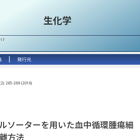
生化学
017
稿
発行元
2): 265-269 (2016)
ルソーターを用いた血中循環腫瘍細
離方法