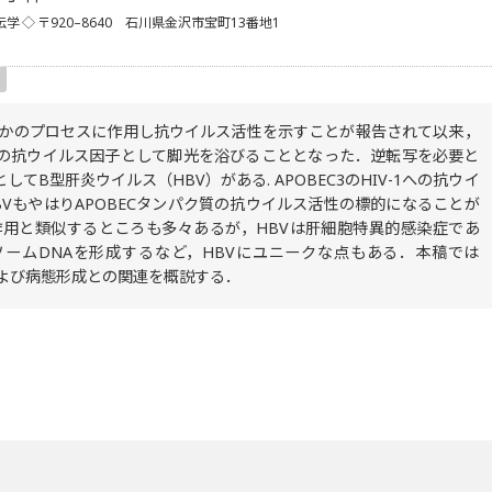
伝学
◇ 〒920–8640 石川県金沢市宝町13番地1
のいずれかのプロセスに作用し抗ウイルス活性を示すことが報告されて以来，
イプの抗ウイルス因子として脚光を浴びることとなった．逆転写を必要と
B型肝炎ウイルス（HBV）がある. APOBEC3のHIV-1への抗ウイ
VもやはりAPOBECタンパク質の抗ウイルス活性の標的になることが
ルス作用と類似するところも多々あるが，HBVは肝細胞特異的感染症であ
ームDNAを形成するなど，HBVにユニークな点もある．本稿では
性および病態形成との関連を概説する．