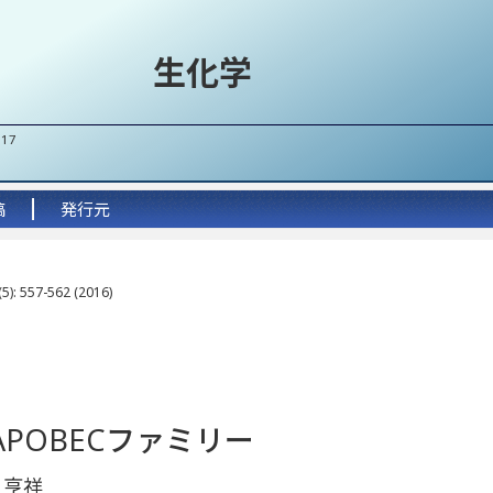
生化学
017
稿
発行元
5): 557-562 (2016)
POBECファミリー
 亨祥