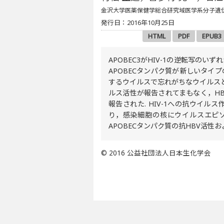
金沢大学医薬保健学総合研究域医学系分子遺
発行日：2016年10月25日
HTML
PDF
EPUB3
APOBEC3がHIV-1の逆転写
APOBECタンパク質が新しいタ
するウイルスで忘れがちなウイルスとして
ルス活性が報告されてまもなく，HB
報告された. HIV-1への抗ウイ
り，感染細胞の核にウイルスエピソ
APOBECタンパク質の抗HBV活
© 2016 公益社団法人日本生化学会