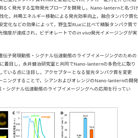
く発光する生物発光プローブを開発し，Nano-lanternと名づ
高活性化，共鳴エネルギー移動による発光効率向上，融合タンパク質化
の安定化などの効果によって，野生型RLucに比べて精製タンパク質で
発光強度が達成され，ビデオレートでの
in vivo
発光イメージングが実
遺伝子発現動態・シグナル伝達動態のライブイメージングのための
rnに着目し，永井健治研究室と共同でNano-lanternの多色化に取り
している点に注目し，アクセプターとなる蛍光タンパク質を変更
ングすることで，シアンおよびオレンジのNano-lanternの開発
態・シグナル伝達動態のライブイメージングへの応用を行ってい