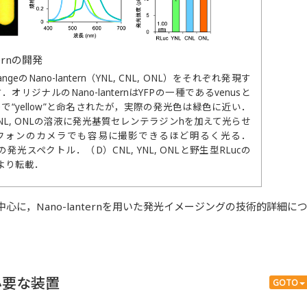
ernの開発
 orangeのNano-lantern（YNL, CNL, ONL）をそれぞれ発現す
リジナルのNano-lanternはYFPの一種であるvenusと
“yellow”と命名されたが，実際の発光色は緑色に近い．
 YNL, ONLの溶液に発光基質セレンテラジンhを加えて光らせ
フォンのカメラでも容易に撮影できるほど明るく光る．
ONLの発光スペクトル．（D）CNL, YNL, ONLと野生型RLucの
より転載．
に，Nano-lanternを用いた発光イメージングの技術的詳細に
必要な装置
GOTO