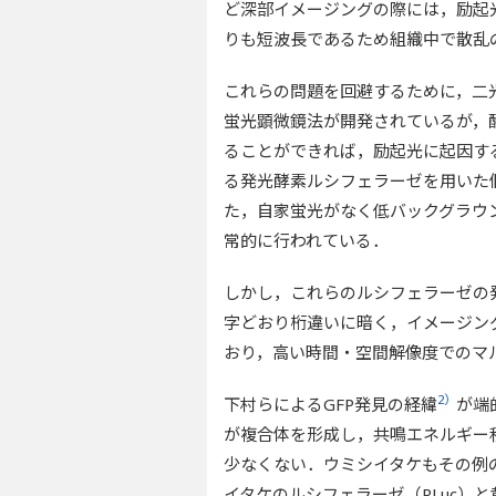
ど深部イメージングの際には，励起
りも短波長であるため組織中で散乱
これらの問題を回避するために，二
蛍光顕微鏡法が開発されているが，
ることができれば，励起光に起因す
る発光酵素ルシフェラーゼを用いた
た，自家蛍光がなく低バックグラウ
常的に行われている．
しかし，これらのルシフェラーゼの発
字どおり桁違いに暗く，イメージン
おり，高い時間・空間解像度でのマ
2）
下村らによるGFP発見の経緯
が端
が複合体を形成し，共鳴エネルギー
少なくない．ウミシイタケもその例
イタケのルシフェラーゼ（RLuc）