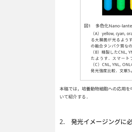
図1 多色化Nano-lant
（A）yellow, cyan,
る大腸菌が光るようす．オ
の融合タンパク質なので
（B）精製したCNL,
たようす．スマート
（C）CNL, YNL, 
発光強度比較．文献5
本稿では，培養動物細胞への応用を中心
いて紹介する．
2. 発光イメージングに