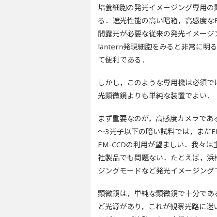
培養細胞の発光イメージング専用の顕
る．遮光性能の高い暗箱，高感度なE
間露光が必要な従来の発光イメージン
lantern発現細胞をみると非常
て便利である．
しかし，このような専用機は必須で
光顕微鏡よりも単純な装置でよい．
まず重要なのが，高感度カメラである
～3光子以下の暗い試料では，まだE
EM-CCDの利用が望ましい．我々は主に
社製品でも問題ない．たとえば，浜松ホ
ジングモードなど発光イメージング
顕微鏡は，単純な顕微鏡で十分であ
ど光源があり，これが観察光路に迷い