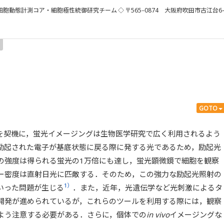
細胞動態計測コア・細胞極性統御研究チーム
◇ 〒565‒0874 大阪府吹田市古江台6
GOTO
発を契機に，蛍光イメージングは生物医学研究で広く利用されるよう
励起された電子が基底状態に戻る際に発する光であるため，励起光
の強度は得られる蛍光の1万倍にも達し，蛍光顕微鏡で細胞を観察
ー密度は直射日光に匹敵する．そのため，この強力な励起光照射の
1）
いった問題が生じる
．また，近年，光遺伝学など光刺激によるタ
開発が進められているが，これらのツールを利用する際には，観察
よう注意する必要がある．さらに，個体での
in vivo
イメージングな