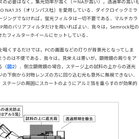
ズの必要はなく，集光効率が高く（＝NAが高い），透過率の高い
XO NA1.35（オリンパス社）を愛用している．ダイクロイックミラ
ージングでなければ，蛍光フィルタは一切不要である．マルチカラ
, OFP用のバリアフィルタだけを用いればよい．我々は，Semrock社の
つけたフィルターホイールにセットしている．
を暗くするだけでは，PCの画面などの灯りが背景光となってしま
まうのは不便である．我々は，見栄えは悪いが，顕微鏡の周りをア
る（
図2
）．倒立顕微鏡の場合，ステージ上の試料の上からの迷光
ジの下側から対物レンズの方に回り込む光も意外に無視できない．
，ステージの周囲にスカートのようにアルミ箔を垂らすのが効果的