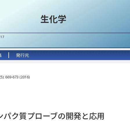
生化学
017
稿
発行元
5): 669-673 (2016)
ンパク質プローブの開発と応用