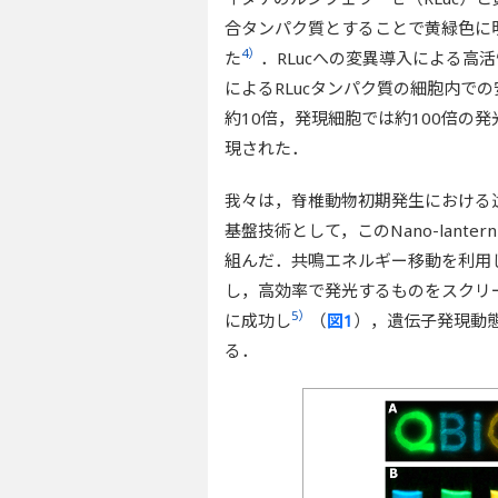
合タンパク質とすることで黄緑色に明る
4）
た
．RLucへの変異導入による
によるRLucタンパク質の細胞内で
約10倍，発現細胞では約100倍の
現された．
我々は，脊椎動物初期発生における
基盤技術として，このNano-lante
組んだ．共鳴エネルギー移動を利用
し，高効率で発光するものをスクリーニ
5）
に成功し
（
図1
），遺伝子発現動
る．