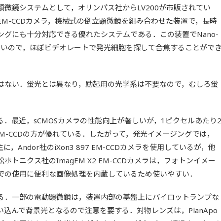
微鏡システムとして，オリンパス社からLV200が市販されてい
M-CCDカメラ，機械式の倒立顕微鏡を組み合わせた装置で，長時
グにも十分対応できる優れたシステムである．この装置でNano-
に明るいので，ほぼビデオレートで発光細胞を探して合焦することがで
はない．蛍光とは異なり，励起用の光学系は不要なので，むしろ蛍
．最近，sCMOSカメラの性能向上が著しいが，1ピクセルあたり
M-CCDの方が優れている．したがって，発光イメージングでは，
，Andor社のiXon3 897 EM-CCDカメラを使用しているが，他
トニクス社のImagEM X2 EM-CCDカメラは，フォトンイメー
での使用に便利な画像処理を内蔵しているため使いやすい．
る．一部の電動顕微鏡は，装置内部の基盤上にパイロットランプな
込んで背景光となるので注意を要する．対物レンズは，PlanApo