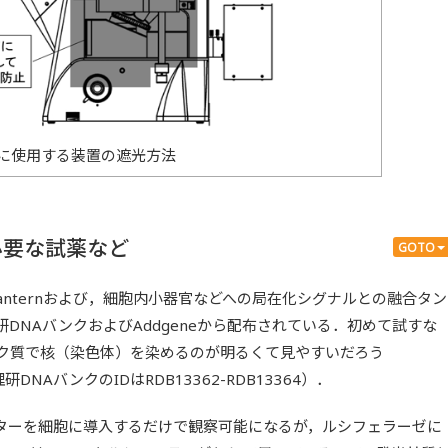
に使用する装置の遮光方法
必要な試薬など
GOTO
のNano-Lanternおよび，細胞内小器官などへの局在化シグナルとの融合タン
DNAバンクおよびAddgeneから配布されている．初めて試すな
タンパク質で核（染色体）を染めるのが明るくて見やすいだろう
，理研DNAバンクのIDはRDB13362-RDB13364）．
ターを細胞に導入するだけで観察可能になるが，ルシフェラーゼに