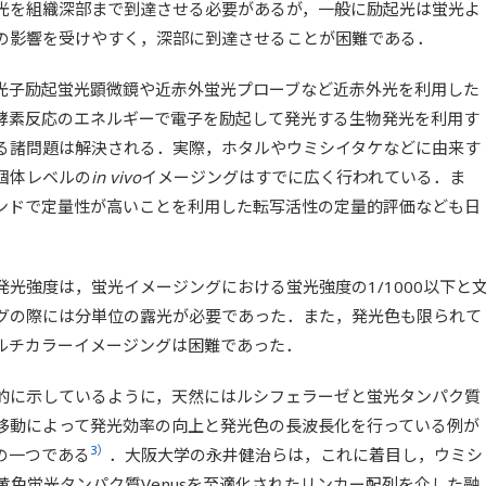
光を組織深部まで到達させる必要があるが，一般に励起光は蛍光よ
の影響を受けやすく，深部に到達させることが困難である．
光子励起蛍光顕微鏡や近赤外蛍光プローブなど近赤外光を利用した
酵素反応のエネルギーで電子を励起して発光する生物発光を利用す
る諸問題は解決される．実際，ホタルやウミシイタケなどに由来す
個体レベルの
in vivo
イメージングはすでに広く行われている．ま
ンドで定量性が高いことを利用した転写活性の定量的評価なども日
光強度は，蛍光イメージングにおける蛍光強度の1/1000以下と
グの際には分単位の露光が必要であった．また，発光色も限られて
ルチカラーイメージングは困難であった．
的に示しているように，天然にはルシフェラーゼと蛍光タンパク質
移動によって発光効率の向上と発光色の長波長化を行っている例が
3）
の一つである
．大阪大学の永井健治らは，これに着目し，ウミシ
と黄色蛍光タンパク質Venusを至適化されたリンカー配列を介した融