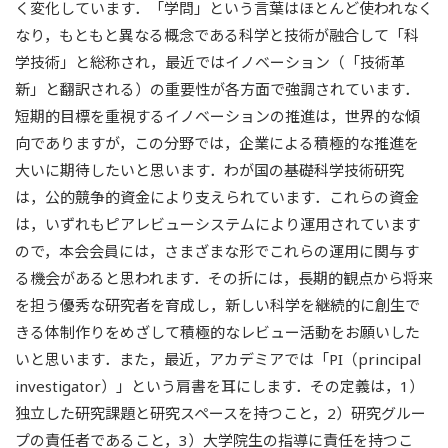
く変化しています．「学問」という言葉はほとんど使われなく
なり，もともと異なる概念である科学と技術が融合して「科
学技術」と総称され，最近ではイノベーション（「技術革
新」と翻訳される）の重要性が各方面で強調されています．
短期的目標を重視するイノベーションの推進は，世界的な傾
向でありますが，この分野では，企業による積極的な推進を
大いに期待したいと思います．わが国の基礎科学技術研究
は，公的競争的資金により支えられています．これらの資金
は，いずれもピアレビューシステムにより運用されています
ので，本会会員には，さまざまな形でこれらの運用に関与す
る機会があると思われます．その折には，長期的観点から将来
を担う優秀な研究者を育成し，新しい科学を継続的に創生で
きる体制作りをめざして積極的なレビュー活動をお願いした
いと思います．また，最近，アカデミアでは「PI（principal
investigator）」という肩書を耳にします．その定義は，1）
独立した研究課題と研究スペースを持つこと，2）研究グルー
プの責任者であること，3）大学院生の指導に責任を持つこ