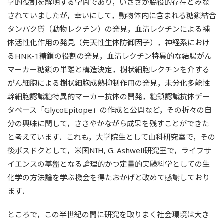
学的役割を解明する学問であり，いささか脇役的存在とみな
されていましたが，幸いにして，動物体内に含まれる糖鎖結合
タンパク質（動物レクチン）の発見，血清レクチンによる補
体活性化作用の発見（先天性生体防御因子），神経系におけ
るHNK-1糖鎖の役割の発見，血清レクチン特異的な結腸がん
マーカー糖鎖の単離と構造決定，樹状細胞レクチンを介する
がん細胞による樹状細胞成熟抑制作用の発見，未分化多能性
幹細胞認識糖特異的マーカー抗体の開発，糖鎖認識抗体デー
タベース「GlycoEpitope」の作成と公開など，その折々の自
分の興味に関して，ささやかながら成果を残すことができた
と考えています．これも，大学院生として山科研究室で，その
後ポスドクとして，米国NIH, G. Ashwell研究室で，ライフサ
イエンスの基盤となる論理的かつ定量的実験科学としての生
化学の方法論を学ぶ機会を得たおかげと改めて感謝しており
ます．
ところで，この半世紀の間に研究を取りまく社会環境は大き