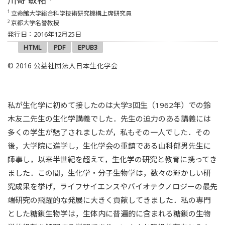
1
立命館大学総合科学技術研究機構上席研究員
2
京都大学名誉教授
発行日：2016年12月25日
HTML
PDF
EPUB3
© 2016 公益社団法人日本生化学会
私が生化学に初めて接したのは大学3回生（1962年）での鈴
木友二先生の生化学講義でした．先生の迫力のある講義には
多くの学生が魅了されましたが，私もその一人でした．その
後，大学院に進学し，生化学会の重鎮である山科郁男先生に
師事し，以来半世紀を超えて，生化学の研究と教育に携ってき
ました．この間，生化学・分子生物学は，数々の輝かしい研
究成果を挙げ，ライフサイエンスやバイオテクノロジーの最先
端研究の飛躍的な発展に大きく貢献してきました．私の専門
とした糖鎖生物学は，生体内に普遍的に含まれる糖鎖の生物