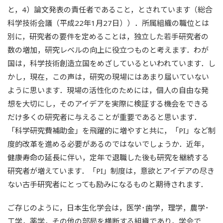
と，4）論文発表の責任者であること，とされています（総合
科学技術会議（平成22年1月27日））．所属組織の職位とは
別に，研究者の要件を定めることは，独立した若手研究者の
数の増加，研究レベルの向上に役立つものと考えます．わが
国は，科学技術創造立国をめざしているといわれています．し
かし，現在，この声は，研究の現場にはあまり届いていない
ように思います．現場の活性化のためには，個人の自由な発
想を大切にし，そのアイデアを実際に検証する機会をできる
だけ多くの研究者に与えることが重要であると思います．
「科学研究費補助金」を飛躍的に増やすと共に，「PI」など制
度的改革を進める必要があるのではないでしょうか．近年，
健康寿命の延長に伴い，定年で退職した後も研究を継続する
研究者が増えています．「PI」制度は，意欲とアイデアの尽き
ない古手研究者にとっても励みになるものと期待されます．
ご存じのように，日本生化学会は，医学･歯学，理学，農学･
工学，薬学，その他の部局を横断する組織であり，学会で