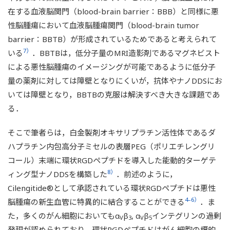
在する血液脳関門（blood-brain barrier：BBB）と同様に悪
性脳腫瘍において血液脳腫瘍関門（blood-brain tumor
barrier：BBTB）が形成されているためであると考えられて
7）
いる
．BBTBは，低分子量のMRI造影剤であるマグネビスト
による悪性脳腫瘍のイメージングが可能であるように低分子
量の薬剤に対しては障壁となりにくいが，抗体やナノDDSにお
いては障壁となり，BBTBの克服は解決すべき大きな課題であ
る．
そこで筆者らは，白金製剤オキサリプラチン活性体であるダ
ハプラチン内包高分子ミセルの表層PEG（ポリエチレングリ
コール）末端に環状RGDペプチドを導入した能動的ターゲテ
8）
ィング型ナノDDSを構築した
．前述のように，
Cilengitide®として承認されている環状RGDペプチドは悪性
4–6）
脳腫瘍の新生血管に特異的に結合することができる
．ま
た，多くのがん細胞においてもα
β
, α
β
インテグリンの過剰
V
3
V
5
発現が認められており，環状RGDペプチドはがん細胞の標的