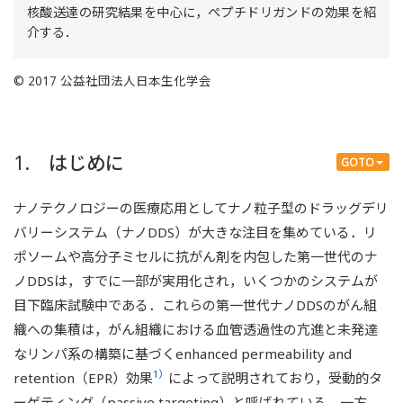
核酸送達の研究結果を中心に，ペプチドリガンドの効果を紹
介する．
© 2017 公益社団法人日本生化学会
1. はじめに
GOTO
ナノテクノロジーの医療応用としてナノ粒子型のドラッグデリ
バリーシステム（ナノDDS）が大きな注目を集めている．リ
ポソームや高分子ミセルに抗がん剤を内包した第一世代のナ
ノDDSは，すでに一部が実用化され，いくつかのシステムが
目下臨床試験中である．これらの第一世代ナノDDSのがん組
織への集積は，がん組織における血管透過性の亢進と未発達
なリンパ系の構築に基づくenhanced permeability and
1）
retention（EPR）効果
によって説明されており，受動的タ
ーゲティング（passive targeting）と呼ばれている．一方，