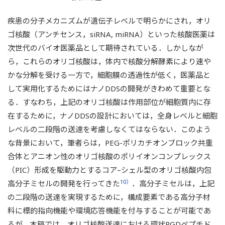
疾患の分子メカニズムが遺伝子レベルで明らかにされ，オリ
ゴ核酸（アンチセンス，siRNA, miRNA）といった核酸医薬は
次世代のバイオ医薬品として期待されている．しかしなが
ら，これらのオリゴ核酸は，体内で核酸分解酵素により速や
かな分解を受ける一方で，細胞膜の透過性が低く，医薬品と
して実用化するためにはナノDDSの開発がきわめて重要とな
る．すなわち，上記のオリゴ核酸は作用部位が細胞質内に存
在するために，ナノDDSの設計においては，全身レベルと細胞
レベルの二段階の送達を考慮しなくてはならない．このよう
な背景において，筆者らは，PEG-ポリカチオンブロック共重
合体とアニオン性のオリゴ核酸のポリイオンコンプレックス
（PIC）形成を駆動力とするコア–シェル型のオリゴ核酸内包
10）
高分子ミセルの開発を行ってきた
．高分子ミセルは，上記
の二段階の送達を実現するために，構成要素である高分子材
料に標的指向機能や環境応答機能を付与することが可能であ
るが，本稿では，オリゴ核酸送達における環状RGDペプチド