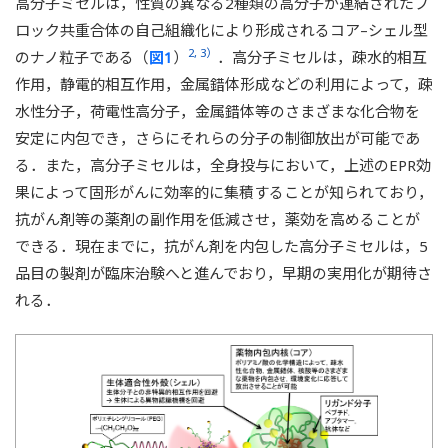
高分子ミセルは，性質の異なる2種類の高分子が連結されたブ
ロック共重合体の自己組織化により形成されるコア–シェル型
2, 3）
のナノ粒子である（
図1
）
．高分子ミセルは，疎水的相互
作用，静電的相互作用，金属錯体形成などの利用によって，疎
水性分子，荷電性高分子，金属錯体等のさまざまな化合物を
安定に内包でき，さらにそれらの分子の制御放出が可能であ
る．また，高分子ミセルは，全身投与において，上述のEPR効
果によって固形がんに効率的に集積することが知られており，
抗がん剤等の薬剤の副作用を低減させ，薬効を高めることが
できる．現在までに，抗がん剤を内包した高分子ミセルは，5
品目の製剤が臨床治験へと進んでおり，早期の実用化が期待さ
れる．