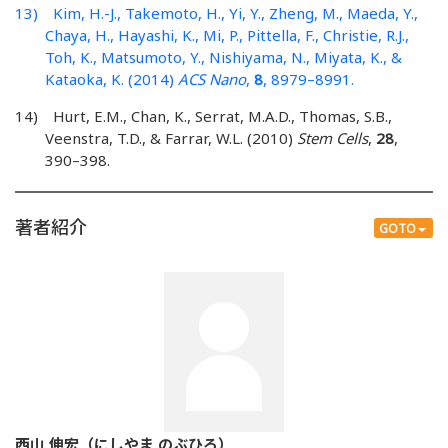
13) Kim, H.-J., Takemoto, H., Yi, Y., Zheng, M., Maeda, Y.,
Chaya, H., Hayashi, K., Mi, P., Pittella, F., Christie, R.J.,
Toh, K., Matsumoto, Y., Nishiyama, N., Miyata, K., &
Kataoka, K. (2014)
ACS Nano
,
8
, 8979–8991.
14) Hurt, E.M., Chan, K., Serrat, M.A.D., Thomas, S.B.,
Veenstra, T.D., & Farrar, W.L. (2010)
Stem Cells
,
28
,
390–398.
著者紹介
GOTO
西山 伸宏（にしやま のぶひろ）