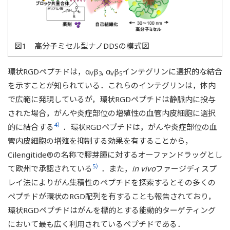
図1 高分子ミセル型ナノDDSの模式図
環状RGDペプチドは，α
β
, α
β
インテグリンに選択的な結合
V
3
V
5
を示すことが知られている．これらのインテグリンは，体内
で広範に発現しているが，環状RGDペプチドは静脈内に投与
された場合，がんや炎症部位の増殖性の血管内皮細胞に選択
4）
的に結合する
．環状RGDペプチドは，がんや炎症部位の血
管内皮細胞の増殖を抑制する効果を有することから，
Cilengitide®の名称で膠芽腫に対するオーファンドラッグとし
5）
て欧州で承認されている
．また，
in vivo
ファージディスプ
レイ法によりがん集積性のペプチドを探索するとその多くの
ペプチドが環状のRGD配列を有することも報告されており，
環状RGDペプチドはがんを標的とする能動的ターゲティング
において最も広く利用されているペプチドである．