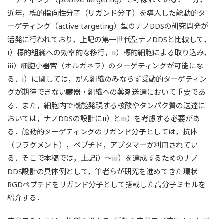
近年，標的指向性分子（リガンド分子）を導入した能動的タ
ーゲティング（active targeting）型のナノDDSの研究開発が
活発に行われており，上記の第一世代型ナノDDSと比較して，
i）標的組織への効率的な移行，ii）標的細胞による取り込み，
iii）細胞小器官（オルガネラ）のターゲティングが可能にな
る．i）に関しては，がん組織のみならず受動的ターゲティン
グが期待できない臓器・組織への薬剤送達において重要であ
る．また，細胞内で機能発現する核酸やタンパク質の送達に
おいては，ナノDDSの設計にii）とiii）を考慮する必要があ
る．能動的ターゲティングのリガンド分子としては，抗体
（フラグメント），ペプチド，アプタマーが利用されてい
る．そこで本稿では，上記i）～iii）を達成するためのナノ
DDS設計の具体例として，筆者らが研究を進めてきた環状
RGDペプチドをリガンド分子として搭載した高分子ミセルを
紹介する．