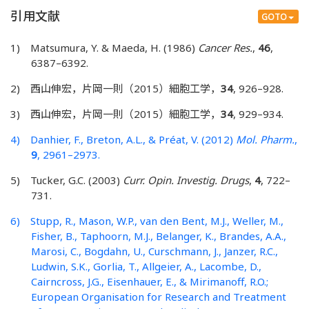
引用文献
GOTO
1) Matsumura, Y. & Maeda, H. (1986)
Cancer Res.
,
46
,
6387–6392.
2) 西山伸宏，片岡一則（2015）細胞工学，
34
, 926–928.
3) 西山伸宏，片岡一則（2015）細胞工学，
34
, 929–934.
4) Danhier, F., Breton, A.L., & Préat, V. (2012)
Mol. Pharm.
,
9
, 2961–2973.
5) Tucker, G.C. (2003)
Curr. Opin. Investig. Drugs
,
4
, 722–
731.
6) Stupp, R., Mason, W.P., van den Bent, M.J., Weller, M.,
Fisher, B., Taphoorn, M.J., Belanger, K., Brandes, A.A.,
Marosi, C., Bogdahn, U., Curschmann, J., Janzer, R.C.,
Ludwin, S.K., Gorlia, T., Allgeier, A., Lacombe, D.,
Cairncross, J.G., Eisenhauer, E., & Mirimanoff, R.O.;
European Organisation for Research and Treatment