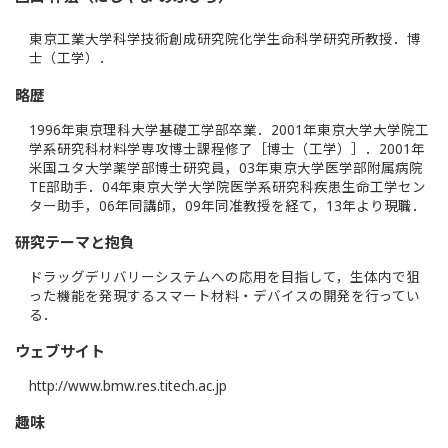
東京工業大学科学技術創成研究院化学生命科学研究所教授．博
士（工学）．
略歴
1996年東京理科大学基礎工学部卒業．2001年東京大学大学院工
学系研究科材料学専攻博士課程修了［博士（工学）］．2001年
米国ユタ大学薬学部博士研究員，03年東京大学医学部附属病院
TE部助手．04年東京大学大学院医学系研究科疾患生命工学セン
ター助手，06年同講師，09年同准教授を経て，13年より現職．
研究テーマと抱負
ドラッグデリバリーシステムへの応用を目指して，生体内で狙
った機能を発現するスマート材料・デバイスの開発を行ってい
る．
ウェブサイト
http://www.bmw.res.titech.ac.jp
趣味