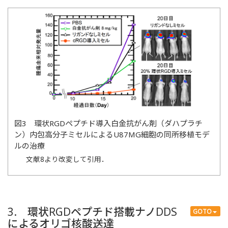
図3 環状RGDペプチド導入白金抗がん剤（ダハプラチ
ン）内包高分子ミセルによるU87MG細胞の同所移植モデ
ルの治療
文献8より改変して引用．
3. 環状RGDペプチド搭載ナノDDS
GOTO
によるオリゴ核酸送達