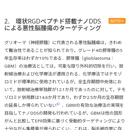
2. 環状RGDペプチド搭載ナノDDS
GOTO
による悪性脳腫瘍のターゲティング
グリオーマ（神経膠腫）に代表される悪性脳腫瘍は，きわめ
て難治性であることが知られており，グレード4の膠芽腫の5
年生存率はわずか10％である．膠芽腫（glioblastoma：
GBM）の治療法としては，可能な限り外科的切除を行い，放
射線治療および化学療法が適用される．化学療法ではテモゾ
ロミドが標準的に使用されているが，全生存期間中央値にお
いて，放射線治療単独群が12.1か月であったのに対して，テモ
ゾロミド併用群は14.6か月であり，わずか2.5か月の生存期間
6）
の延長しか得られていない
．GBMの有効な治療法の実現を
目指してナノDDSの開発も行われているが，GBMは他の固形
がんと比較してEPR効果に基づく受動的ターゲティングにより
十分ながん集積量が得られにくい．これは，脳毛細血管に存