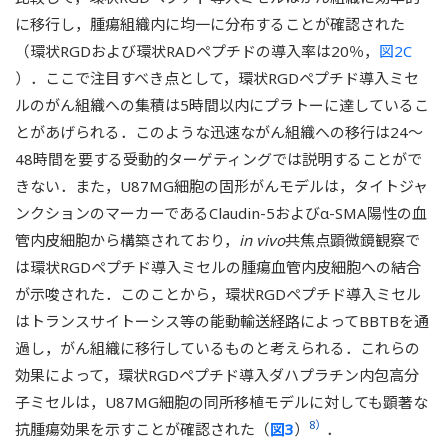
に移行し，腫瘍組織内に均一に分布することが確認された
（環状RGDおよび環状RADペプチドの導入率は20％，
図2C
）．ここで注目すべき点として，環状RGDペプチド導入ミセ
ルのがん組織への集積は5時間以内にプラトーに達しているこ
とがあげられる．このような迅速ながん組織への移行は24～
48時間を要する受動的ターゲティングでは説明することがで
きない．また，U87MG細胞の固形がんモデルは，タイトジャ
ンクションのマーカーであるClaudin-5およびα-SMA陽性の血
管内皮細胞から構築されており，
in vivo
共焦点顕微鏡観察で
は環状RGDペプチド導入ミセルの腫瘍血管内皮細胞への結合
が示唆された．このことから，環状RGDペプチド導入ミセル
はトランスサイトーシス等の能動輸送経路によってBBTBを通
過し，がん組織に移行しているものと考えられる．これらの
効果によって，環状RGDペプチド導入ダハプラチン内包高分
子ミセルは，U87MG細胞の同所移植モデルに対しても顕著な
8）
抗腫瘍効果を示すことが確認された（
図3
）
．