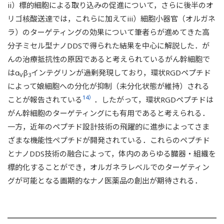
ii）標的細胞による取り込みの促進について，さらに後半のオ
リゴ核酸送達では，これらに加えてiii）細胞小器官（オルガネ
ラ）のターゲティングの効果について筆者らが進めてきた高
分子ミセル型ナノDDSで得られた結果を中心に解説した．が
んの治療抵抗性の原因であると考えられているがん幹細胞で
はα
β
インテグリンが過剰発現しており，環状RGDペプチド
V
3
によって娘細胞への分化が抑制（未分化状態が維持）される
14）
ことが報告されている
．したがって，環状RGDペプチドは
がん幹細胞のターゲティングにも有用であると考えられる．
一方，近年のペプチド設計技術の飛躍的に進歩によってさま
ざまな機能性ペプチドが開発されている．これらのペプチド
とナノDDS技術の融合によって，体内のあらゆる臓器・組織を
標的化することができ，オルガネラレベルでのターゲティン
グが可能となる画期的なナノ医薬品の創出が期待される．