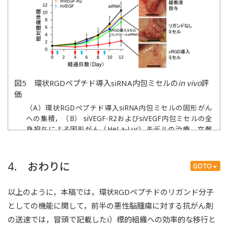
図5 環状RGDペプチド導入siRNA内包ミセルの
in vivo
評
価
（A）環状RGDペプチド導入siRNA内包ミセルの固形がん
への集積，（B） siVEGF-R2およびsiVEGF内包ミセルの全
身投与による固形がん（HeLa-Luc）モデルの治療．文献
13より改変して引用．
4. おわりに
GOTO
以上のように，本稿では，環状RGDペプチドのリガンド分子
としての機能に関して，前半の悪性脳腫瘍に対する抗がん剤
の送達では，冒頭で記載したi）標的組織への効率的な移行と