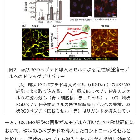
図2 環状RGDペプチド導入ミセルによる悪性脳腫瘍モデ
ルへのドラッグデリバリー
（A）環状RGDペプチド導入ミセル（cRGD/m）のU87MG
細胞による取り込み量，（B）環状RGDペプチド導入ミセ
ルの細胞内分布（青：細胞核，赤：ミセル），（C）環状
RGDペプチド搭載ミセルの悪性脳腫瘍モデルへの集積．環
状RGDペプチド搭載ミセル（赤）はリガンドを導入してい
ないミセル（コントロールミセル，緑）と比較して速やか
一方，U87MG細胞の固形がんモデルを用いた体内動態評価に
にがん組織に移行することが確認された．文献8より改変
おいて，環状RADペプチドを導入したコントロールミセルと
して引用．
比較して，環状RGDペプチド導入ミセルはがん組織に効率的