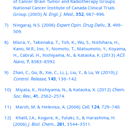
of Cancer Brain Tumor and Radiotherapy Groups;
National Cancer Institute of Canada Clinical Trials
Group. (2005)
N. Engl. J. Med.
,
352
, 987–996.
7) Ningaraj, N.S. (2006)
Expert Opin. Drug Deliv.
,
3
, 499–
509.
8) Miura, Y., Takenaka, T., Toh, K., Wu, S., Nishihara, H.,
Kano, M.R., Ino, Y., Nomoto, T., Matsumoto, Y., Koyama,
H., Cabral, H., Nishiyama, N., & Kataoka, K. (2013)
ACS
Nano
,
7
, 8583–8592.
9) Zhan, C., Gu, B., Xie, C., Li, J., Liu, Y., & Lu, W. (2010)
J.
Control. Release
,
143
, 136–142.
10) Miyata, K., Nishiyama, N., & Kataoka, K. (2012)
Chem.
Soc. Rev.
,
41
, 2562–2574.
11) Marsh, M. & Helenius, A. (2006)
Cell
,
124
, 729–740.
12) Khalil, I.A., Kogure, K., Futaki, S., & Harashima, H.
(2006)
J. Biol. Chem.
,
281
, 3544–3511.