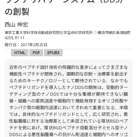
の創製
西山 伸宏
東京工業大学科学技術創成研究院化学生命科学研究所
◇ 横浜市緑区長津田町
4259, R1-11
発行日：2017年2月25日
HTML
PDF
EPUB3
近年のペプチド設計技術の飛躍的な進歩によってさまざまな
機能性ペプチドが開発され，画期的な診断・治療薬を創出す
るためのキーテクノロジーとして期待されている．なかでも
ペプチドリガンドを導入したナノDDSの開発は，受動的ター
ゲティング型のナノDDSでは十分な集積が期待できない臓
器・組織への薬剤送達や細胞内で機能発現するオリゴ核酸や
タンパク質の細胞内送達においてきわめて重要となる．本稿
では，具体的なペプチドリガンドとして，広く研究され，悪
性脳腫瘍に対する治療薬として承認されている環状RGDペプ
チドを例にあげ，環状RGDペプチド搭載高分子ミセル型ナノ
DDSによる悪性脳腫瘍への抗がん剤送達と細胞内へのオリゴ