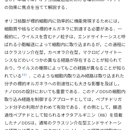
の効果に焦点を当てて解説する．
オリゴ核酸が標的細胞内に効率的に機能発現するためには，
細胞質や核などの標的オルガネラに到達する必要がある．一
般的に，ウイルスを含むナノ粒子は，エンドサイトーシスと呼
ばれる小胞輸送によって細胞内に取り込まれるが，この過程に
はクラスリン介在型，カベオラ介在型，マクロピノサイトー
シスなどのいくつかの異なる経路が存在することが知られて
おり，ウイルスの種類によってもこの経路が異なることが知ら
11）
れている
．このような細胞内取り込み経路は取り込まれた
分子の標的オルガネラへの到達性にも大きな影響を及ぼし，
ナノDDSの設計においても重要である．このナノDDSの細胞内
取り込み経路を制御するアプローチとしては，ペプチドリガ
ンド分子の利用がきわめて有効である．その例として，膜透
過性ペプチドとして知られるオクタアルギニン（R8）を搭載
したナノDDSは，通常のクラスリン介在型エンドサイトーシ