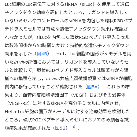
Luc細胞のLuc遺伝子に対するsiRNA（siLuc）を使用して遺伝
子ノックダウン効率を評価したところ，リガンドを導入して
いないミセルやコントロールのsiRNAを内包した環状RGDペプ
チド導入ミセルでは有意な遺伝子ノックダウン効果は確認さ
れなかったが，siLucを内包した環状RGDペプチド導入ミセル
は数時間後から50時間にかけて持続的な遺伝子ノックダウン
効果を示した（
図4B
）．HeLa-Luc細胞の固形がんモデルを用
いた
in vivo
評価においては，リガンドを導入していないミセ
ルと比較して，環状RGDペプチド導入ミセルは顕著ながん組
織への集積を示し，
in vivo
共焦点顕微鏡観察ではsiRNAが細胞
質内に移行していることが確認された（
図5
A
）．これらの結
果より，血管内皮細胞増殖因子（VEGF）およびその受容体
（VEGF-R2）に対するsiRNAを高分子ミセルに内包させ，
HeLa-Luc細胞の固形がんモデルに対する治療効果を検討した
ところ，環状RGDペプチド導入ミセルにおいてのみ顕著な抗
13）
腫瘍効果が確認された（
図5B
）
．