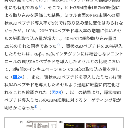
9）
化にも有用である
．そこで，ヒトGBM由来U87MG細胞に
よる取り込みを評価した結果，ミセル表面のPEG末端への環
状RGDペプチド導入率が5％では取り込み量に変化はみられな
かったが，10％，20％ではペプチド導入率の増加に伴いミセ
ルの細胞取り込み量が増大し，40％では細胞取り込み量は
8）
20％のそれと同等であった
．環状RGDペプチドを20％導入
したミセルは，α
β
, α
β
インテグリンには結合しないコント
V
3
V
5
ロールの環状RADペプチドを導入したミセルとの比較におい
て，3時間のインキュベーションで2.5倍の取り込み量を示し
た（
図2
A
）．また，環状RGDペプチドを導入したミセルは環
状RADペプチドを導入したミセルより迅速に細胞に内在化さ
れることも確認された（
図2B
）．以上の結果より，環状RGD
ペプチド導入ミセルのGBM細胞に対するターゲティング能が
8）
明らかになった
．