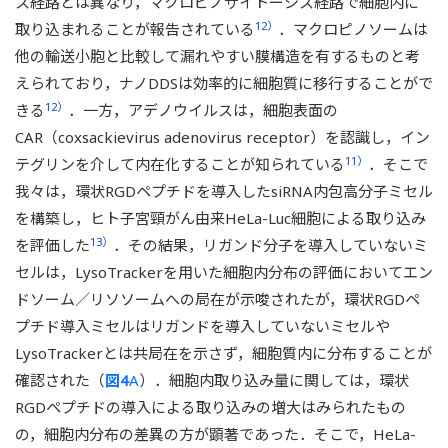
ス経路とは異なり，マクロピノサイトーシス経路で細胞内に
12）
取り込まれることが報告されている
．マクロピノソームは
他の輸送小胞と比較して漏れやすい膜構造を有するものと考
えられており，ナノDDSは効率的に細胞質に移行することがで
12）
きる
．一方，アデノウイルスは，細胞表面の
CAR（coxsackievirus adenovirus receptor）を認識し，イン
11）
テグリンを介して内在化することが知られている
．そこで
我々は，環状RGDペプチドを導入したsiRNA内包高分子ミセル
を構築し，ヒト子宮頸がん由来HeLa-Luc細胞による取り込み
13）
を評価した
．その結果，リガンド分子を導入していないミ
セルは，LysoTrackerを用いた細胞内分布の評価においてエン
ドソーム／リソソームへの局在が示唆されたが，環状RGDペ
プチド導入ミセルはリガンドを導入していないミセルや
LysoTrackerとは共局在を示さず，細胞質内に分布することが
確認された（
図4
A
）．細胞内取り込み量に関しては，環状
RGDペプチドの導入による取り込みの増大はみられたもの
の，細胞内分布の差異の方が顕著であった．そこで，HeLa-