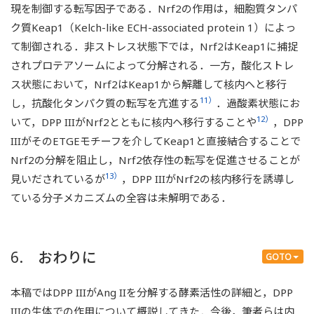
現を制御する転写因子である．Nrf2の作用は，細胞質タンパ
ク質Keap1（Kelch-like ECH-associated protein 1）によっ
て制御される．非ストレス状態下では，Nrf2はKeap1に捕捉
されプロテアソームによって分解される．一方，酸化ストレ
ス状態において，Nrf2はKeap1から解離して核内ヘと移行
11）
し，抗酸化タンパク質の転写を亢進する
．過酸素状態にお
12）
いて，DPP IIIがNrf2とともに核内ヘ移行することや
，DPP
IIIがそのETGEモチーフを介してKeap1と直接結合することで
Nrf2の分解を阻止し，Nrf2依存性の転写を促進させることが
13）
見いだされているが
，DPP IIIがNrf2の核内移行を誘導し
ている分子メカニズムの全容は未解明である．
6. おわりに
GOTO
本稿ではDPP IIIがAng IIを分解する酵素活性の詳細と，DPP
IIIの生体での作用について概説してきた．今後，筆者らは内