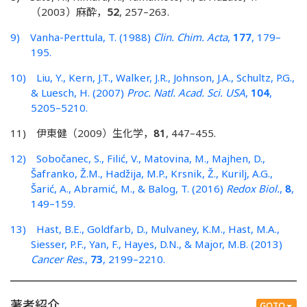
（2003）麻酔，
52
, 257–263.
9) Vanha-Perttula, T. (1988)
Clin. Chim. Acta
,
177
, 179–
195.
10) Liu, Y., Kern, J.T., Walker, J.R., Johnson, J.A., Schultz, P.G.,
& Luesch, H. (2007)
Proc. Natl. Acad. Sci. USA
,
104
,
5205–5210.
11) 伊東健（2009）生化学，
81
, 447–455.
12) Sobočanec, S., Filić, V., Matovina, M., Majhen, D.,
Šafranko, Ž.M., Hadžija, M.P., Krsnik, Ž., Kurilj, A.G.,
Šarić, A., Abramić, M., & Balog, T. (2016)
Redox Biol.
,
8
,
149–159.
13) Hast, B.E., Goldfarb, D., Mulvaney, K.M., Hast, M.A.,
Siesser, P.F., Yan, F., Hayes, D.N., & Major, M.B. (2013)
Cancer Res.
,
73
, 2199–2210.
著者紹介
GOTO