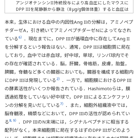
アンジオテンシンII持続投与により高血圧にしたマウスに
DPP IIIを尾静脈から静注（8 µg/g個体体重）すると血圧は
有意に低下した．コントロールとしてPBSを静注した．*:
本来，生体における血中の内因性Ang IIの分解は，アミノペプ
†
p＜0.01 vs静注前，
: p＜0.01 vs PBS.
チダーゼA，引き続いてアミノペプチダーゼNによってなされ
6）
ている
．現在までに，DPP IIIが循環血中に存在してAng II
を分解するという報告はない．通常，DPP IIIは細胞質に局在
しており，血中では赤血球，好中球，単球，リンパ球内でそ
の存在が確認されている．脳，肝臓，骨格筋，皮膚，胎盤，
脾臓，脊髄など多くの臓器においても，臓器を構成する細胞内
2）
にDPP IIIは発現している
．一方で，細胞膜におけるDPP III
の酵素活性がいくつか報告されている．Hashimotoらは，膜
透過処理をしていない好中球で，DPP IIIによるエンケファリ
7）
ンの分解を見いだしている
．また，細胞外組織液中では，
脳脊髄液，精漿などにおいて，DPP IIIの活性が認められてい
8, 9）
る
．DPP IIIのN末端には，シグナルペプチドに相当する
配列がなく，本来細胞質に局在するはずのDPP IIIがどのよう