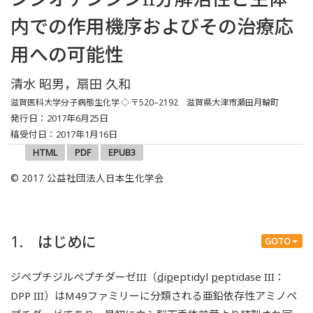
内での作用機序およびその治療応
用への可能性
清水 昭男，扇田 久和
滋賀医科大学分子病態生化学
◇ 〒520–2192 滋賀県大津市瀬田月輪町
発行日：2017年6月25日
稿受付日：2017年1月16日
HTML
PDF
EPUB3
© 2017 公益社団法人日本生化学会
1. はじめに
GOTO
ジペプチジルペプチダーゼIII（
d
i
p
eptidyl
p
eptidase III：
DPP III）はM49ファミリーに分類される亜鉛依存性アミノペ