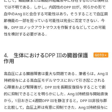
にして，細胞膜または細胞外組織液中に存在するのかは現時点
では不明である．しかし，内因性のDPP IIIが，何らかの形で
血中のAng IIと会合する可能性はあり，そうすることで血圧調
節機能の一部を担っている可能性は完全に否定できない．今
後，DPP IIIノックアウトマウスを作製するなどしてこの可能
性を検討する必要がある．
4. 生体におけるDPP IIIの臓器保護
GOTO
作用
高血圧による臓器障害は重大な問題である．筆者らは，Ang II
持続投与による高血圧モデルマウスにおいて引き起こされる
心障害および腎障害が，DPP IIIを長期反復投与することで劇
的に抑制できることを明らかにした．Ang II持続投与開始直後
から，1日おきに4週間DPP IIIを静注すると，DPP III非投与群
と比較して，血圧上昇は有意に抑制できた．Ang II持続投与に