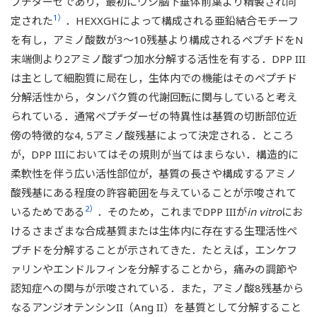
プチダーゼであり，最初にウシ脳下垂体前葉より精製され同
1）
定された
．HEXXGHによって構成される亜鉛結合モチーフ
を有し，アミノ酸数が3～10残基より構成されるペプチドをN
末端側より2アミノ酸ずつ加水分解する活性を有する．DPP III
は主として細胞質に局在し，生体内での機能はそのペプチド
分解活性から，タンパク質の代謝回転に関与していると考え
られている．通常ペプチダーゼの特異性は基質の切断部位近
傍の特徴的な4, 5アミノ酸残基によって決定される．ところ
が，DPP IIIにおいてはその規則が当てはまらない．構造的に
柔軟性を伴う広い活性部位が，基質の長さや構成するアミノ
酸残基にある程度の許容範囲を与えていることが示唆されて
2）
いるためである
．そのため，これまでDPP IIIが
in vitro
にお
けるさまざまな合成基質または生体内に存在する生理活性ペ
プチドを分解することが示されてきた．たとえば，エンケフ
ァリンやエンドルフィンを分解することから，痛みの調節や
認知症への関与が示唆されている．また，アミノ酸8残基から
なるアンジオテンシンII（Ang II）を基質として分解すること