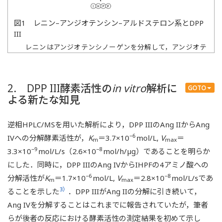
図1 レニン–アンジオテンシン–アルドステロン系とDPP
III
レニンはアンジオテンシノーゲンを分解して，アンジオテ
ンシンIを生成する酵素である．アンジオテンシンIはアン
ジオテンシン変換酵素により分解されて，アンジオテンシ
ンIIが生成する．DPP IIIはアンジオテンシンIIおよびアン
2. DPP III酵素活性の
in vitro
解析に
GOTO
ジオテンシンIVのN末端側2残基の部位を切断し，アンジオ
よる新たな知見
テンシンIVおよび4残基ペプチドIHPFをそれぞれ生成する
酵素である．アンジオテンシンIIは強力な昇圧作用を持つ
が，アンジオテンシンIおよびIVには昇圧作用はほとんどな
逆相HPLC/MSを用いた解析により，DPP IIIのAng IIからAng
い．
−6
IVへの分解酵素活性が，
K
＝3.7×10
mol/L,
V
＝
m
max
−9
−8
3.3×10
mol/L/s（2.6×10
mol/h/µg）であることを明らか
にした．同時に，DPP IIIのAng IVからIHPFの4アミノ酸への
−6
−8
分解活性が
K
＝1.7×10
mol/L,
V
＝2.8×10
mol/L/sであ
m
max
3）
ることを示した
．DPP IIIがAng IIの分解に引き続いて，
Ang IVを分解することはこれまでに報告されていたが，筆者
らが後者の反応における酵素活性の測定結果を初めて示し