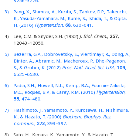
3256–3276.
3) Pang, X., Shimizu, A., Kurita, S., Zankov, D.P., Takeuchi,
K., Yasuda-Yamahara, M., Kume, S., Ishida, T., & Ogita,
H. (2016)
Hypertension
,
68
, 630–641.
4) Lee, C.M. & Snyder, S.H. (1982)
J. Biol. Chem.
,
257
,
12043–12050.
5) Bezerra, G.A., Dobrovetsky, E., Viertlmayr, R., Dong, A.,
Binter, A., Abramic, M., Macheroux, P., Dhe-Paganon,
S., & Gruber, K. (2012)
Proc. Natl. Acad. Sci. USA
,
109
,
6525–6530.
6) Padia, S.H., Howell, N.L., Kemp, B.A., Fournie-Zaluski,
M.C., Roques, B.P., & Carey, R.M. (2010)
Hypertension
,
55
, 474–480.
7) Hashimoto, J., Yamamoto, Y., Kurosawa, H., Nishimura,
K., & Hazato, T. (2000)
Biochem. Biophys. Res.
Commun.
,
273
, 393–397.
8) Sato, H., Kimura, K., Yamamoto, Y., & Hazato, T.