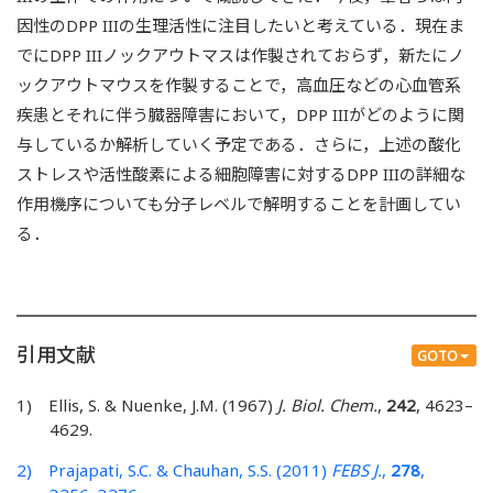
因性のDPP IIIの生理活性に注目したいと考えている．現在ま
でにDPP IIIノックアウトマスは作製されておらず，新たにノ
ックアウトマウスを作製することで，高血圧などの心血管系
疾患とそれに伴う臓器障害において，DPP IIIがどのように関
与しているか解析していく予定である．さらに，上述の酸化
ストレスや活性酸素による細胞障害に対するDPP IIIの詳細な
作用機序についても分子レベルで解明することを計画してい
る．
引用文献
GOTO
1) Ellis, S. & Nuenke, J.M. (1967)
J. Biol. Chem.
,
242
, 4623–
4629.
2) Prajapati, S.C. & Chauhan, S.S. (2011)
FEBS J.
,
278
,