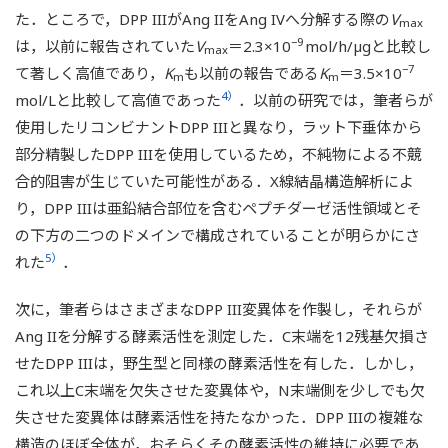
た．ところで，DPP IIIがAng IIをAng IVへ分解する際の
V
max
−9
は，以前に報告されていた
V
＝2.3×10
mol/h/µgと比較し
max
−7
て著しく高値であり，
K
も以前の報告である
K
＝3.5×10
m
m
4）
mol/Lと比較して高値であった
．以前の研究では，筆者らが
使用したリコンビナントDPP IIIと異なり，ラット下垂体から
部分精製したDPP IIIを使用しているため，不純物による不競
合的阻害が生じていた可能性がある．X線結晶構造解析によ
り，DPP IIIは亜鉛結合部位を含むペプチダーゼ活性領域とそ
の下方の二つのドメインで構成されていることが明らかにさ
5）
れた
．
次に，筆者らはさまざまなDPP III変異体を作製し，それらが
Ang IIを分解する酵素活性を測定した．C末端を12残基欠損さ
せたDPP IIIは，野生型と同様の酵素活性を有した．しかし，
これ以上C末端を欠失させた変異体や，N末端側を少しでも欠
失させた変異体は酵素活性を持たなかった．DPP IIIの複雑な
構造のほぼ全体が，おそらくその酵素活性の維持に必要であ