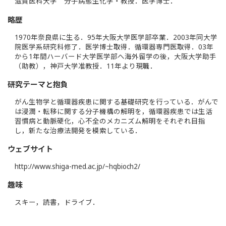
滋賀医科大学 分子病態生化学・教授．医学博士．
略歴
1970年奈良県に生る．95年大阪大学医学部卒業．2003年同大学
院医学系研究科修了．医学博士取得．循環器専門医取得．03年
から1年間ハーバード大学医学部へ海外留学の後，大阪大学助手
（助教），神戸大学准教授．11年より現職．
研究テーマと抱負
がん生物学と循環器疾患に関する基礎研究を行っている．がんで
は浸潤・転移に関する分子機構の解明を，循環器疾患では生活
習慣病と動脈硬化，心不全のメカニズム解明をそれぞれ目指
し，新たな治療法開発を模索している．
ウェブサイト
http://www.shiga-med.ac.jp/~hqbioch2/
趣味
スキー，読書，ドライブ．