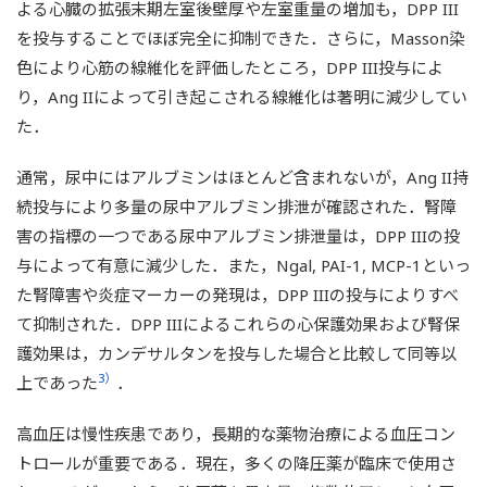
よる心臓の拡張末期左室後壁厚や左室重量の増加も，DPP III
を投与することでほぼ完全に抑制できた．さらに，Masson染
色により心筋の線維化を評価したところ，DPP III投与によ
り，Ang IIによって引き起こされる線維化は著明に減少してい
た．
通常，尿中にはアルブミンはほとんど含まれないが，Ang II持
続投与により多量の尿中アルブミン排泄が確認された．腎障
害の指標の一つである尿中アルブミン排泄量は，DPP IIIの投
与によって有意に減少した．また，Ngal, PAI-1, MCP-1といっ
た腎障害や炎症マーカーの発現は，DPP IIIの投与によりすべ
て抑制された．DPP IIIによるこれらの心保護効果および腎保
護効果は，カンデサルタンを投与した場合と比較して同等以
3）
上であった
．
高血圧は慢性疾患であり，長期的な薬物治療による血圧コン
トロールが重要である．現在，多くの降圧薬が臨床で使用さ