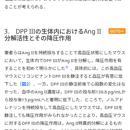
ることが考えられる．
3. DPP IIIの生体内におけるAng II
GOTO
分解活性とその降圧作用
筆者らはAng IIを持続投与することで高血圧状態にしたマウス
において，生体内でDPP IIIがAng IIを分解し，降圧作用を有
3）
することを初めて明らかにした
．具体的には，この高血圧
マウスにリコンビナントDPP IIIを静注すると血圧が有意に低
下した（
図2
）．一方，DPP IIIの静注前後で心拍数の変化はな
かった．血中のAng II濃度は，DPP IIIの投与前136.8 pg/mLか
ら投与後15 pg/mLへと著明に低下した．ところで，ノルアド
レナリンを持続投与して高血圧にしたマウスでは，DPP IIIを
静注しても降圧作用がみられなかったことより，高血圧マウス
に対するDPP IIIの降圧作用は，Ang II特異的分解によるもの