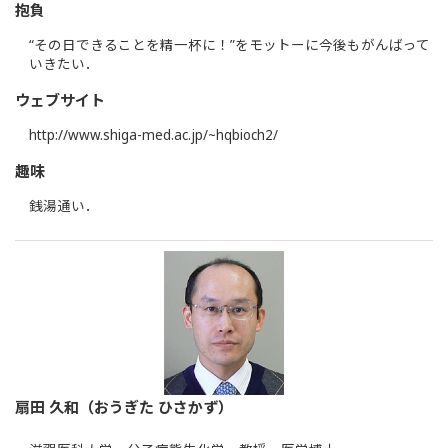
抱負
“その日できることを精一杯に！”をモットーに今後もがんばって
いきたい．
ウェブサイト
http://www.shiga-med.ac.jp/~hqbioch2/
趣味
銭湯通い．
扇田 久和（おうぎた ひさかず）