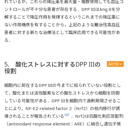
れているが，これらの降圧薬を最大量・複数使用しても血圧コ
ントロールが不十分な患者が存在する．DPP IIIはAng IIを分
解することで降圧作用を発揮するというこれまでの降圧薬に
ない作用機序を有することから，上記のような難治性高血圧
患者に対する新たな治療法として臨床応用できる可能性があ
る．
5. 酸化ストレスに対するDPP IIIの
GOTO
役割
細胞内に局在するDPP IIIの今までに知られていない役割とし
て，酸化または活性酸素などの酸化ストレスから細胞を防御
している可能性がある．DPP IIIを細胞内で過剰発現させるこ
とにより，NF-E2-related factor 2（Nrf2）の核内移行が誘
10）
導されることが報告されている
．Nrf2は抗酸化剤応答配列
（antioxidant response element：ARE）に結合し遺伝子発