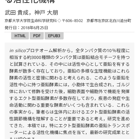
武田 貴成，神戸 大朋
京都大学大学院生命科学研究科
◇ 〒606–8502 京都市左京区北白川追分町
発行日：2018年6月25日
HTML
PDF
EPUB3
in silico
プロテオーム解析から，全タンパク質の10％程度に
相当する約3000種類のタンパク質は亜鉛結合モチーフを持つ
と試算されている．その中には活性中心として亜鉛を有する
酵素が数多く存在しており，亜鉛の多様な生理機能はこれら
酵素の活性と密接に関わると考えられる．このような亜鉛を
活性中心に持つ亜鉛酵素には，小胞体で生合成され，ゴルジ
体において修飾を受けた後，細胞表面や細胞外で機能を発揮
するエクト型亜鉛酵素が多数存在しており，疾患の発症や生
命活動に関わる重要な酵素がいくつも含まれている．これら
の事実から，筆者らは生体内におけるエクト型亜鉛酵素の活
性調節機構を理解することが重要であると考え，研究を進め
てきた．本稿では，特にエクト型亜鉛酵素の亜鉛トランスポ
ーターによる活性化機構に焦点を当て，最新の研究成果とと