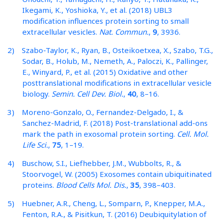
Ikegami, K., Yoshioka, Y., et al. (2018) UBL3
modification influences protein sorting to small
extracellular vesicles.
Nat. Commun.
,
9
, 3936.
2) Szabo-Taylor, K., Ryan, B., Osteikoetxea, X., Szabo, T.G.,
Sodar, B., Holub, M., Nemeth, A., Paloczi, K., Pallinger,
E., Winyard, P., et al. (2015) Oxidative and other
posttranslational modifications in extracellular vesicle
biology.
Semin. Cell Dev. Biol.
,
40
, 8–16.
3) Moreno-Gonzalo, O., Fernandez-Delgado, I., &
Sanchez-Madrid, F. (2018) Post-translational add-ons
mark the path in exosomal protein sorting.
Cell. Mol.
Life Sci.
,
75
, 1–19.
4) Buschow, S.I., Liefhebber, J.M., Wubbolts, R., &
Stoorvogel, W. (2005) Exosomes contain ubiquitinated
proteins.
Blood Cells Mol. Dis.
,
35
, 398–403.
5) Huebner, A.R., Cheng, L., Somparn, P., Knepper, M.A.,
Fenton, R.A., & Pisitkun, T. (2016) Deubiquitylation of