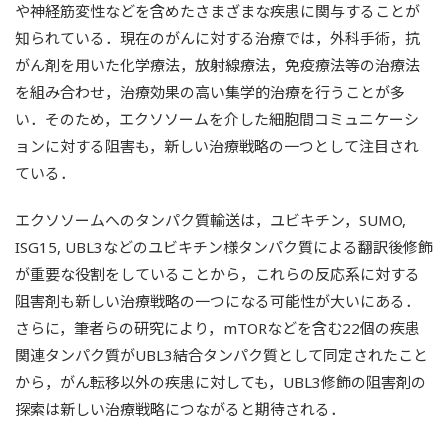
や神経筋変性などを含めたさまざまな疾患に関与することが
知られている．現在のがんに対する治療では，外科手術，抗
がん剤を用いた化学療法，放射線療法，免疫療法等の治療法
を組み合わせ，治療効果の高い集学的治療を行うことが多
い．そのため，エクソソームを介した細胞間コミュニケーシ
ョンに対する阻害も，新しい治療戦略の一つとして注目され
ている．
エクソソームへのタンパク質輸送は，ユビキチン，SUMO,
ISG15, UBL3などのユビキチン様タンパク質による翻訳後修飾
が重要な役割をしていることから，これらの反応系に対する
阻害剤も新しい治療戦略の一つになる可能性が大いにある．
さらに，筆者らの研究により，mTORなどを含む22個の疾患
関連タンパク質がUBL3結合タンパク質として同定されたこと
から，がん転移以外の疾患に対しても，UBL3修飾の阻害剤の
探索は新しい治療戦略につながると期待される．