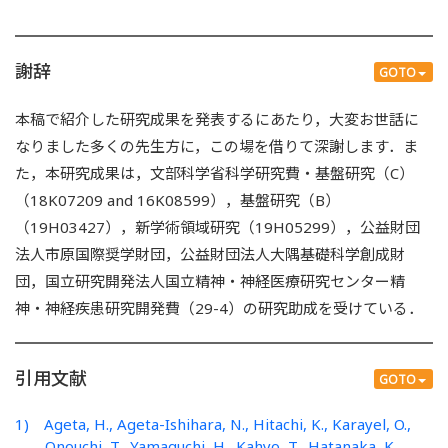
謝辞
GOTO
本稿で紹介した研究成果を発表するにあたり，大変お世話に
なりました多くの先生方に，この場を借りて深謝します．ま
た，本研究成果は，文部科学省科学研究費・基盤研究（C）
（18K07209 and 16K08599），基盤研究（B）
（19H03427），新学術領域研究（19H05299），公益財団
法人市原国際奨学財団，公益財団法人大隅基礎科学創成財
団，国立研究開発法人国立精神・神経医療研究センター精
神・神経疾患研究開発費（29-4）の研究助成を受けている．
引用文献
GOTO
1) Ageta, H., Ageta-Ishihara, N., Hitachi, K., Karayel, O.,
Onouchi, T., Yamaguchi, H., Kahyo, T., Hatanaka, K.,