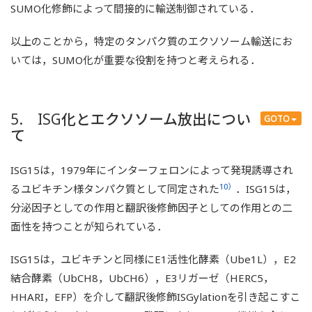
SUMO化修飾によって間接的に輸送制御されている．
以上のことから，特定のタンパク質のエクソソーム輸送にお
いては，SUMO化が重要な役割を持つと考えられる．
5. ISG化とエクソソーム放出につい
GOTO
て
ISG15は，1979年にインターフェロンによって発現誘導され
10）
るユビキチン様タンパク質として同定された
．ISG15は，
分泌因子としての作用と翻訳後修飾因子としての作用との二
面性を持つことが知られている．
ISG15は，ユビキチンと同様にE1活性化酵素（Ube1L），E2
結合酵素（UbCH8，UbCH6），E3リガーゼ（HERC5，
HHARI，EFP）を介して翻訳後修飾ISGylationを引き起こすこ