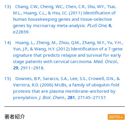
13) Chang, C.W., Cheng, W.C., Chen, C.R., Shu, W.Y., Tsai,
M.L., Huang, C.L., & Hsu, I.C. (2011) Identification of
human housekeeping genes and tissue-selective
genes by microarray meta-analysis.
PLoS One
,
6
,
e22859.
14) Huang, L., Zheng, M., Zhou, Q.M., Zhang, M.Y., Yu, Y.H.,
Yun, J.P., & Wang, H.Y. (2012) Identification of a 7-gene
signature that predicts relapse and survival for early
stage patients with cervical carcinoma.
Med. Oncol.
,
29
, 2911–2918.
15) Downes, B.P., Saracco, S.A., Lee, S.S., Crowell, D.N., &
Vierstra, R.D. (2006) MUBs, a family of ubiquitin-fold
proteins that are plasma membrane-anchored by
prenylation.
J. Biol. Chem.
,
281
, 27145–27157.
著者紹介
GOTO