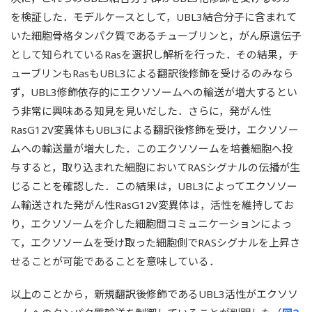
を検証した．モデルケースとして，UBL3結合分子に含まれて
いた細胞骨格タンパク質であるチューブリンと，がん原遺伝子
として知られているRasを選択し解析を行った．その結果，チ
ューブリンもRasもUBL3による翻訳後修飾を受けるのみなら
ず，UBL3修飾依存的にエクソソームへの輸送が増大するとい
う非常に興味ある知見を見いだした．さらに，発がん性
RasG12V変異体もUBL3による翻訳後修飾を受け，エクソソー
ムへの輸送量が増大した．このエクソソームを培養細胞へ投
与すると，取り込まれた細胞においてRASシグナルの伝播が生
じることを確認した．この結果は，UBL3によってエクソソー
ム輸送された発がん性RasG12V変異体は，活性を維持してお
り，エクソソームを介した細胞間コミュニケーションによっ
て，エクソソームを受け取った細胞側でRASシグナルを上昇さ
せることが可能であることを意味している．
以上のことから，新規翻訳後修飾であるUBL3活性がエクソソ