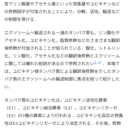
官でリン酸基やアセチル基といった官能基やユビキチンなど
の修飾因子が付加されることにより，分解，活性，輸送など
の制御を受ける．
エクソソームへ輸送される一連のタンパク質も，リン酸化や
アセチル化，ユビキチン化，脂質修飾などのさまざまな翻訳
後修飾が付加されることが知られている．酸化，シトルリン
化，リン酸化，アセチル化などの翻訳後修飾とエクソソーム
2, 3）
に関しては優れた総説があるので参照されたい
．本稿で
は，ユビキチン様タンパク質による翻訳後修飾を介したタン
パク質のエクソソームへの輸送制御に焦点を絞って紹介した
い．
タンパク質のユビキチン化は，ユビキチン活性化酵素
（E1），ユビキチン結合酵素（E2），ユビキチンリガーゼ
（E3）の3種の酵素により行われる．ユビキチン化反応の特異
性はE3ユビキチンリガーゼにより決定される．その後，修飾