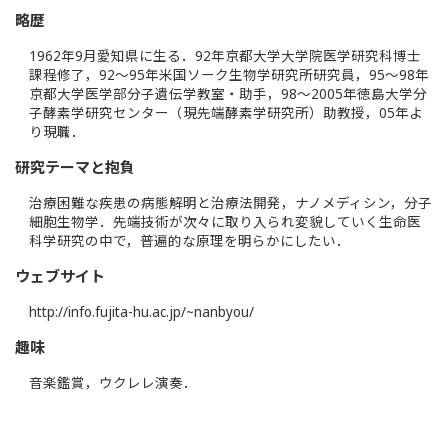
略歴
1962年9月愛知県に生る．92年京都大学大学院医学研究科博士
課程修了，92～95年米国ソーク生物学研究所研究員，95～98年
京都大学医学部分子遺伝学教室・助手，98～2005年徳島大学分
子酵素学研究センター（現先端酵素学研究所）助教授，05年よ
り現職．
研究テーマと抱負
治療困難な疾患の病態解明と治療法開発，ナノメディシン，分子
細胞生物学．先端技術が次々に取り入られ変貌していく生命医
科学研究の中で，普遍的な原理を明らかにしたい．
ウェブサイト
http://info.fujita-hu.ac.jp/~nanbyou/
趣味
音楽鑑賞，ウクレレ演奏．