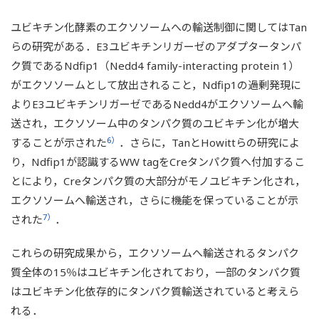
ユビキチン化酵素のエクソソームへの輸送制御に関してはTan
らの研究がある．E3ユビキチンリガーゼのアダプタータンパ
ク質であるNdfip1（Nedd4 family-interacting protein 1）
がエクソソームとして放出されること，Ndfip1の過剰発現に
よりE3ユビキチンリガーゼであるNedd4がエクソソームへ輸
送され，エクソソーム中のタンパク質のユビキチン化が増大
6）
することが示された
．さらに，TanとHowittらの研究によ
り，Ndfip1が認識するWW tagをCreタンパク質へ付加するこ
とにより，Creタンパク質の大部分がモノユビキチン化され，
エクソソームへ輸送され，さらに機能を保っていることが示
7）
された
．
これらの研究成果から，エクソソームへ輸送されるタンパク
質全体の15％はユビキチン化されており，一部のタンパク質
はユビキチン化依存的にタンパク質輸送されていると考えら
れる．