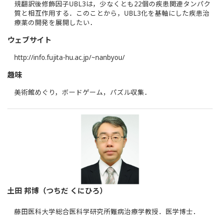
規翻訳後修飾因子UBL3は，少なくとも22個の疾患関連タンパク
質と相互作用する．このことから，UBL3化を基軸にした疾患治
療薬の開発を展開したい．
ウェブサイト
http://info.fujita-hu.ac.jp/~nanbyou/
趣味
美術館めぐり，ボードゲーム，パズル収集．
土田 邦博（つちだ くにひろ）
藤田医科大学総合医科学研究所難病治療学教授．医学博士．