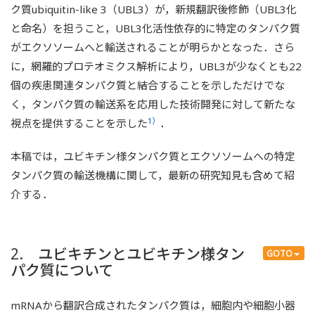
ク質ubiquitin-like 3（UBL3）が，新規翻訳後修飾（UBL3化
と命名）を担うこと，UBL3化活性依存的に特定のタンパク質
がエクソソームへと輸送されることが明らかとなった．さら
に，網羅的プロテオミクス解析により，UBL3が少なくとも22
個の疾患関連タンパク質と結合することを示しただけでな
く，タンパク質の輸送系を応用した技術開発に対して新たな
1）
視点を提供することを示した
．
本稿では，ユビキチン様タンパク質とエクソソームへの特定
タンパク質の輸送機構に関して，最新の研究知見も含めて紹
介する．
2. ユビキチンとユビキチン様タン
GOTO
パク質について
mRNAから翻訳合成されたタンパク質は，細胞内や細胞小器