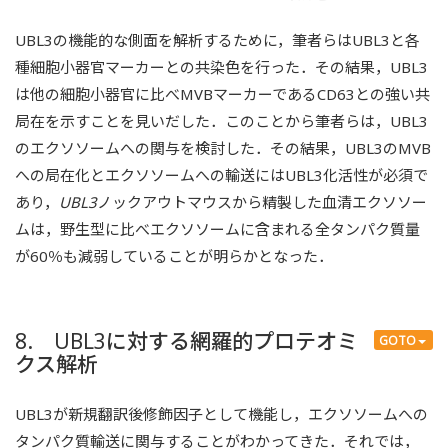
UBL3の機能的な側面を解析するために，筆者らはUBL3と各
種細胞小器官マーカーとの共染色を行った．その結果，UBL3
は他の細胞小器官に比べMVBマーカーであるCD63との強い共
局在を示すことを見いだした．このことから筆者らは，UBL3
のエクソソームへの関与を検討した．その結果，UBL3のMVB
への局在化とエクソソームへの輸送にはUBL3化活性が必須で
あり，
UBL3
ノックアウトマウスから精製した血清エクソソー
ムは，野生型に比べエクソソームに含まれる全タンパク質量
が60％も減弱していることが明らかとなった．
8. UBL3に対する網羅的プロテオミ
GOTO
クス解析
UBL3が新規翻訳後修飾因子として機能し，エクソソームへの
タンパク質輸送に関与することがわかってきた．それでは，