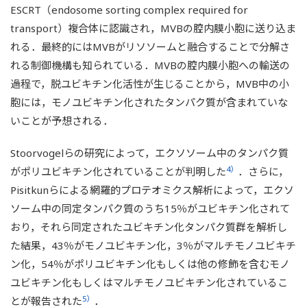
ESCRT（endosome sorting complex required for
transport）複合体に認識され，MVBの腔内膜小胞に送り込ま
れる．最終的にはMVBがリソソームと融合することで分解さ
れる制御機構も知られている．MVBの腔内膜小胞への輸送の
過程で，脱ユビキチン化活性が生じることから，MVB中の小
胞には，モノユビキチン化されたタンパク質が含まれていな
いことが予想される．
Stoorvogelらの研究によって，エクソソーム中のタンパク質
4）
がポリユビキチン化されていることが判明した
．さらに，
Pisitkunらによる網羅的プロテオミクス解析によって，エクソ
ソーム中の同定タンパク質のうち15％がユビキチン化されて
おり，それら同定されたユビキチン化タンパク質群を解析し
た結果，43％がモノユビキチン化，3％がマルチモノユビキチ
ン化，54％がポリユビキチン化もしくは他の修飾を含むモノ
ユビキチン化もしくはマルチモノユビキチン化されているこ
5）
とが報告された
．