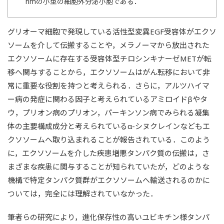
nmの小型の細胞外分泌小胞である．
グリオーマ細胞で発現している活性型変異EGF受容体がエクソ
ソームを介して伝搬することや，メラノーマから放出された
エクソソームに存在する受容体型チロシンキナーゼMETが転
移へ関与することから，エクソソームはがん転移において非
常に重要な役割を持つと考えられる．さらに，アルツハイマ
ー病の発症に関わる因子と考えられているアミロイドβやタ
ウ，プリオン病のプリオン，パーキンソン病でみられる凝集
体の主要構成成分と考えられているα-シヌクレインなどもエ
クソソームへ取り込まれることが報告されている．このよう
に，エクソソームを介した疾患増悪タンパク質の伝搬は，さ
まざまな疾患に関与することが知られていたが，どのような
機構で特定タンパク質群がエクソソームへ輸送されるのかに
ついては，完全には理解されていなかった．
筆者らの研究により，進化保存性の高いユビキチン様タンパ