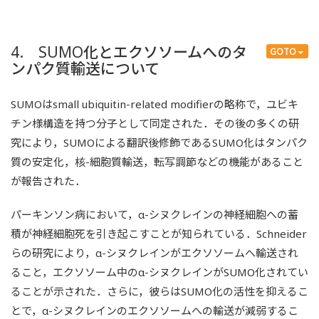
4. SUMO化とエクソソームへのタ
GOTO
ンパク質輸送について
SUMOはsmall ubiquitin-related modifierの略称で，ユビキ
チン様構造を持つ分子として同定された．その後の多くの研
究により，SUMOによる翻訳後修飾であるSUMO化はタンパク
質の安定化，核-細胞質輸送，転写調節などの機能があること
が報告された．
パーキンソン病において，α-シヌクレインの神経細胞への蓄
積が神経細胞死を引き起こすことが知られている．Schneider
らの研究により，α-シヌクレインがエクソソームへ輸送され
ること，エクソソーム中のα-シヌクレインがSUMO化されてい
ることが示された．さらに，彼らはSUMO化の活性を抑えるこ
とで，α-シヌクレインのエクソソームへの輸送が減弱するこ