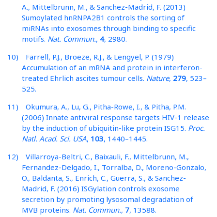
A., Mittelbrunn, M., & Sanchez-Madrid, F. (2013)
Sumoylated hnRNPA2B1 controls the sorting of
miRNAs into exosomes through binding to specific
motifs.
Nat. Commun.
,
4
, 2980.
10) Farrell, P.J., Broeze, R.J., & Lengyel, P. (1979)
Accumulation of an mRNA and protein in interferon-
treated Ehrlich ascites tumour cells.
Nature
,
279
, 523–
525.
11) Okumura, A., Lu, G., Pitha-Rowe, I., & Pitha, P.M.
(2006) Innate antiviral response targets HIV-1 release
by the induction of ubiquitin-like protein ISG15.
Proc.
Natl. Acad. Sci. USA
,
103
, 1440–1445.
12) Villarroya-Beltri, C., Baixauli, F., Mittelbrunn, M.,
Fernandez-Delgado, I., Torralba, D., Moreno-Gonzalo,
O., Baldanta, S., Enrich, C., Guerra, S., & Sanchez-
Madrid, F. (2016) ISGylation controls exosome
secretion by promoting lysosomal degradation of
MVB proteins.
Nat. Commun.
,
7
, 13588.