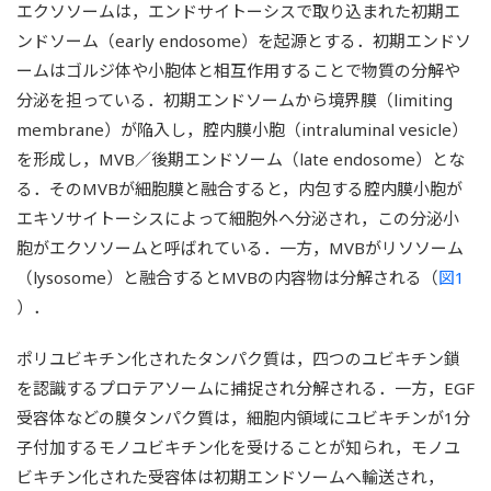
エクソソームは，エンドサイトーシスで取り込まれた初期エ
ンドソーム（early endosome）を起源とする．初期エンドソ
ームはゴルジ体や小胞体と相互作用することで物質の分解や
分泌を担っている．初期エンドソームから境界膜（limiting
membrane）が陥入し，腔内膜小胞（intraluminal vesicle）
を形成し，MVB／後期エンドソーム（late endosome）とな
る．そのMVBが細胞膜と融合すると，内包する腔内膜小胞が
エキソサイトーシスによって細胞外へ分泌され，この分泌小
胞がエクソソームと呼ばれている．一方，MVBがリソソーム
（lysosome）と融合するとMVBの内容物は分解される（
図1
）．
ポリユビキチン化されたタンパク質は，四つのユビキチン鎖
を認識するプロテアソームに捕捉され分解される．一方，EGF
受容体などの膜タンパク質は，細胞内領域にユビキチンが1分
子付加するモノユビキチン化を受けることが知られ，モノユ
ビキチン化された受容体は初期エンドソームへ輸送され，