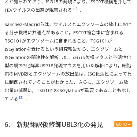
とが知られており，ISG15の発現により，ESCRT機構を介して
11）
HIVウイルスの出芽が阻害される
．
Sánchez-Madridらは，ウイルスとエクソソームの放出におけ
る分子機構に共通点があること，ESCRT複合体に含まれる
TSG101がエクソソームに含まれること，TSG101が
ISGylationを受けるという研究報告から，エクソソームと
ISGylationの関連性を解析した．
ISG15
欠損マウスと不活性化
型の脱ISG化酵素USP18発現マウスを用いた解析により，細胞
内のMVB数とエクソソームの放出量は，ISG化活性によって負
に制御されていることがわかった．さらに，エクソソーム放
出量の減弱に，TSG101のISGylationが重要であることも示し
12）
ている
．
6. 新規翻訳後修飾UBL3化の発見
GOTO