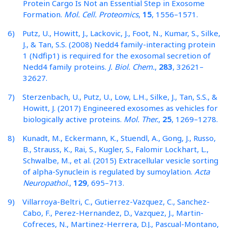
Protein Cargo Is Not an Essential Step in Exosome
Formation.
Mol. Cell. Proteomics
,
15
, 1556–1571.
6) Putz, U., Howitt, J., Lackovic, J., Foot, N., Kumar, S., Silke,
J., & Tan, S.S. (2008) Nedd4 family-interacting protein
1 (Ndfip1) is required for the exosomal secretion of
Nedd4 family proteins.
J. Biol. Chem.
,
283
, 32621–
32627.
7) Sterzenbach, U., Putz, U., Low, L.H., Silke, J., Tan, S.S., &
Howitt, J. (2017) Engineered exosomes as vehicles for
biologically active proteins.
Mol. Ther.
,
25
, 1269–1278.
8) Kunadt, M., Eckermann, K., Stuendl, A., Gong, J., Russo,
B., Strauss, K., Rai, S., Kugler, S., Falomir Lockhart, L.,
Schwalbe, M., et al. (2015) Extracellular vesicle sorting
of alpha-Synuclein is regulated by sumoylation.
Acta
Neuropathol.
,
129
, 695–713.
9) Villarroya-Beltri, C., Gutierrez-Vazquez, C., Sanchez-
Cabo, F., Perez-Hernandez, D., Vazquez, J., Martin-
Cofreces, N., Martinez-Herrera, D.J., Pascual-Montano,