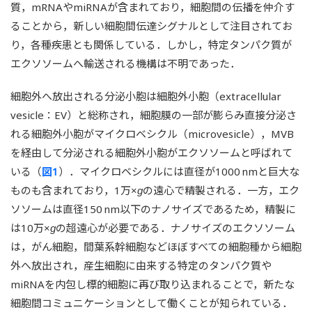
質，mRNAやmiRNAが含まれており，細胞間の伝播を仲介す
ることから，新しい細胞間伝達シグナルとして注目されてお
り，各種疾患とも関係している．しかし，特定タンパク質が
エクソソームへ輸送される機構は不明であった．
細胞外へ放出される分泌小胞は細胞外小胞（extracellular
vesicle：EV）と総称され，細胞膜の一部が膨らみ直接分泌さ
れる細胞外小胞がマイクロベシクル（microvesicle），MVB
を経由して分泌される細胞外小胞がエクソソームと呼ばれて
いる（
図1
）．マイクロベシクルには直径が1000 nmと巨大な
ものも含まれており，1万×
の遠心で精製される．一方，エク
g
ソソームは直径150 nm以下のナノサイズであるため，精製に
は10万×
の超遠心が必要である．ナノサイズのエクソソーム
g
は，がん細胞，間葉系幹細胞などほぼすべての細胞種から細胞
外へ放出され，産生細胞に由来する特定のタンパク質や
miRNAを内包し標的細胞に再び取り込まれることで，新たな
細胞間コミュニケーションとして働くことが知られている．