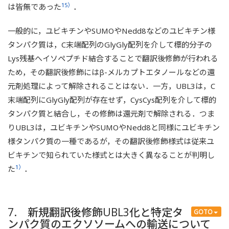
15）
は皆無であった
．
一般的に，ユビキチンやSUMOやNedd8などのユビキチン様
タンパク質は，C末端配列のGlyGly配列を介して標的分子の
Lys残基へイソペプチド結合することで翻訳後修飾が行われる
ため，その翻訳後修飾にはβ-メルカプトエタノールなどの還
元剤処理によって解除されることはない．一方，UBL3は，C
末端配列にGlyGly配列が存在せず，CysCys配列を介して標的
タンパク質と結合し，その修飾は還元剤で解除される．つま
りUBL3は，ユビキチンやSUMOやNedd8と同様にユビキチン
様タンパク質の一種であるが，その翻訳後修飾様式は従来ユ
ビキチンで知られていた様式とは大きく異なることが判明し
1）
た
．
7. 新規翻訳後修飾UBL3化と特定タ
GOTO
ンパク質のエクソソームへの輸送について