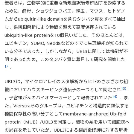
筆者らは，生物学的に重要な新規翻訳後修飾因子を探索する
ために，酵母，ショウジョウバエ，線虫，マウス，ヒトゲノ
ムからubiquitin-like domainを含むタンパク質をすべて抽出
し，系統樹解析により種間を超えて高度保存されている
ubiquitin-like proteinを10個見いだした．そのほとんどは，
ユビキチン，SUMO, Nedd8などのすでに生理機能が知られて
いる分子であった．しかしながら，UBL3に関しては機能が不
明であったため，このタンパク質に着目して研究を開始した
1）
．
UBL3は，マイクロアレイのメタ解析からヒトのさまざまな組
13）
織においてハウスキーピング遺伝子の一つとして同定され
14）
，子宮頸がんのバイオマーカーとして報告されていた
．ま
た，Vierstraらのグループは，ユビキチンと構造的に類似する
種間保存性の高い分子としてmembrane-anchored Ub-fold
protein（MUB）/UBL3を同定し，植物の系を用いて細胞膜へ
の局在を示していたが，UBL3による翻訳後修飾に対する解析