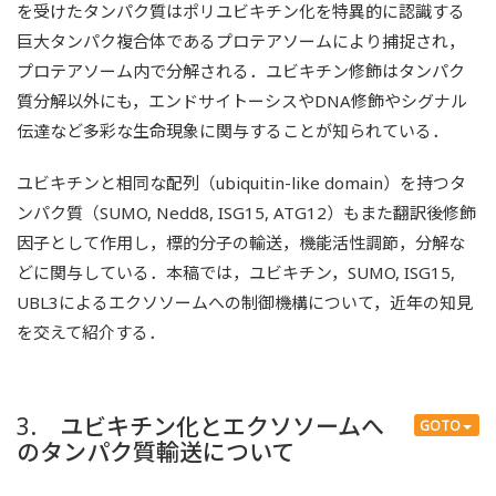
を受けたタンパク質はポリユビキチン化を特異的に認識する
巨大タンパク複合体であるプロテアソームにより捕捉され，
プロテアソーム内で分解される．ユビキチン修飾はタンパク
質分解以外にも，エンドサイトーシスやDNA修飾やシグナル
伝達など多彩な生命現象に関与することが知られている．
ユビキチンと相同な配列（ubiquitin-like domain）を持つタ
ンパク質（SUMO, Nedd8, ISG15, ATG12）もまた翻訳後修飾
因子として作用し，標的分子の輸送，機能活性調節，分解な
どに関与している．本稿では，ユビキチン，SUMO, ISG15,
UBL3によるエクソソームへの制御機構について，近年の知見
を交えて紹介する．
3. ユビキチン化とエクソソームへ
GOTO
のタンパク質輸送について