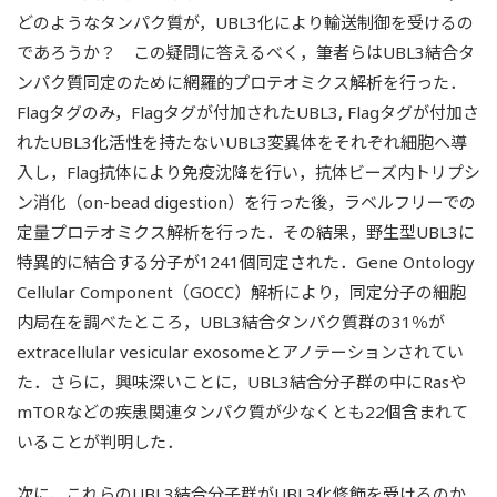
どのようなタンパク質が，UBL3化により輸送制御を受けるの
であろうか？ この疑問に答えるべく，筆者らはUBL3結合タ
ンパク質同定のために網羅的プロテオミクス解析を行った．
Flagタグのみ，Flagタグが付加されたUBL3, Flagタグが付加さ
れたUBL3化活性を持たないUBL3変異体をそれぞれ細胞へ導
入し，Flag抗体により免疫沈降を行い，抗体ビーズ内トリプシ
ン消化（on-bead digestion）を行った後，ラベルフリーでの
定量プロテオミクス解析を行った．その結果，野生型UBL3に
特異的に結合する分子が1241個同定された．Gene Ontology
Cellular Component（GOCC）解析により，同定分子の細胞
内局在を調べたところ，UBL3結合タンパク質群の31％が
extracellular vesicular exosomeとアノテーションされてい
た．さらに，興味深いことに，UBL3結合分子群の中にRasや
mTORなどの疾患関連タンパク質が少なくとも22個含まれて
いることが判明した．
次に，これらのUBL3結合分子群がUBL3化修飾を受けるのか