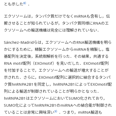
8）
とも示した
．
エクソソームは，タンパク質だけでなくmiRNAも含有し，伝
搬させることが知られているが，タンパク質同様にRNAのエ
クソソームへの輸送機構は完全には理解されていない．
Sánchez-Madridらは，エクソソームへのRNA輸送機構を明ら
かにするために，精製エクソソームからmiRNAを精製し，塩
基配列を決定後，系統樹解析を行った．その結果，共通する
RNA motif配列（EXOmotif）を見いだした．EXOmotif配列
を付加することで，エクソソームへの輸送が増大することが
示された．さらに，EXOmotif配列に選択的に結合するタンパ
ク質hnRNPA2B1を同定し，hnRNPA2B1によってEXOmotif配
列による輸送が制御されていることが明らかとなった．
hnRNPA2B1はエクソソームにおいてSUMO化されており，
SUMO化によってhnRNPA2B1のmiRNAへの結合能が制御され
9）
ていることは非常に興味深い
．つまり，miRNA輸送も