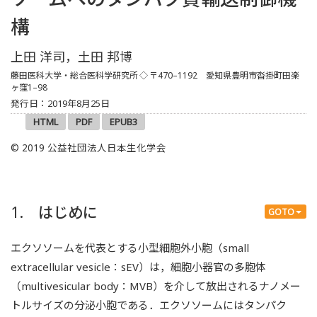
構
上田 洋司，土田 邦博
藤田医科大学・総合医科学研究所
◇ 〒470–1192 愛知県豊明市沓掛町田楽
ヶ窪1–98
発行日：2019年8月25日
HTML
PDF
EPUB3
© 2019 公益社団法人日本生化学会
1. はじめに
GOTO
エクソソームを代表とする小型細胞外小胞（small
extracellular vesicle：sEV）は，細胞小器官の多胞体
（multivesicular body：MVB）を介して放出されるナノメー
トルサイズの分泌小胞である．エクソソームにはタンパク