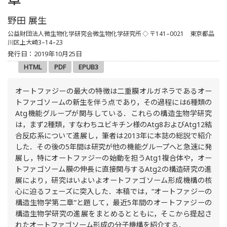
野田 展生
公益財団法人微生物化学研究会微生物化学研究所
◇ 〒141–0021 東京都品
川区上大崎3–14–23
発行日：2019年10月25日
HTML
PDF
EPUB3
オートファジーの最大の特徴は二重膜オルガネラであるオー
トファゴソームの新生を伴う点であり，その過程には6種類の
Atg機能グループが関与している．これらの構造生物学研究
は，まず2種類，すなわちユビキチン様のAtg8およびAtg12結
合反応系について進展し，筆者は2013年に本誌の総説で紹介
した．その後の5年間は研究が他の機能グループへと急速に発
展し，特にオートファジーの始動を担うAtg1複合体や，オー
トファゴソーム膜の伸長に直接関与するAtg2の構造研究の進
展により，研究はいよいよオートファゴソーム形成機構の核
心に迫るフェーズに突入した．本稿では，“オートファジーの
構造生物学第二章”と題して，最近5年間のオートファジーの
構造生物学研究の進展をまとめるとともに，そこから提起さ
れたオートファゴソーム形成の分子機構を紹介する．