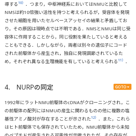
10）
導する
．つまり，中枢神経系においてはNMUと比較して
NMSは約10倍強い活性を持つと考えられるが，受容体を発現
させた細胞を用いたセルベースアッセイの結果と矛盾してお
り，その原因は現時点では不明である．NMSとNMUは同じ受
容体に作用することから，同じ役割を果たしていると考える
こともできる．しかしながら，両者は別々の遺伝子にコード
された前駆体から産生され，独自に発現調節されているた
11）
め，それぞれ異なる生理機能を有していると考えられる
．
4. NURPの同定
GOTO
1992年にラットNMU前駆体のcDNAがクローニングされ，こ
の前駆体の配列にはNMUの産生に関わるものの他に複数の塩
12）
基性アミノ酸対が存在することが示された
．また，これら
はヒト前駆体でも保存されていたため，NMU前駆体から未知
のペプチドが産生される可能性が示唆されたが，その存在が