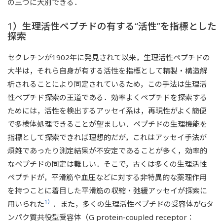
の三つに大別できる．
1）生理活性ペプチドの有する“活性”を指標とした
探索
セクレチンが1902年に発見されて以来，生理活性ペプチドの
大半は，それら自身が有する活性を指標として精製・構造解
析されることにより同定されているため，この手法は生理活
性ペプチド探索の王道である．効率よくペプチドを探索する
ためには，活性を検出するアッセイ系は，再現性がよく簡便
で多検体処理できることが望ましい．ペプチドの生理機能を
指標として探索できれば理想的だが，これはアッセイ手法が
煩雑であったり測定結果が不安定であることが多く，効率的
なペプチドの同定は難しい．そこで，古くは多くの生理活性
ペプチドが，平滑筋や血圧などに対する非特異的な薬理作用
を持つことに着目した平滑筋の収縮・弛緩アッセイが探索に
1）
用いられた
．また，多くの生理活性ペプチドの受容体がGタ
ンパク質共役型受容体（G protein-coupled receptor：