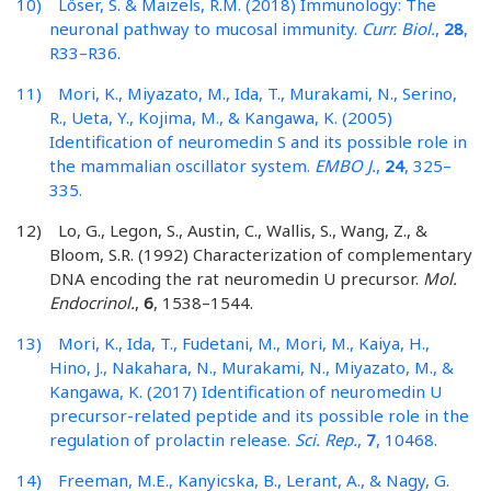
10) Löser, S. & Maizels, R.M. (2018) Immunology: The
neuronal pathway to mucosal immunity.
Curr. Biol.
,
28
,
R33–R36.
11) Mori, K., Miyazato, M., Ida, T., Murakami, N., Serino,
R., Ueta, Y., Kojima, M., & Kangawa, K. (2005)
Identification of neuromedin S and its possible role in
the mammalian oscillator system.
EMBO J.
,
24
, 325–
335.
12) Lo, G., Legon, S., Austin, C., Wallis, S., Wang, Z., &
Bloom, S.R. (1992) Characterization of complementary
DNA encoding the rat neuromedin U precursor.
Mol.
Endocrinol.
,
6
, 1538–1544.
13) Mori, K., Ida, T., Fudetani, M., Mori, M., Kaiya, H.,
Hino, J., Nakahara, N., Murakami, N., Miyazato, M., &
Kangawa, K. (2017) Identification of neuromedin U
precursor-related peptide and its possible role in the
regulation of prolactin release.
Sci. Rep.
,
7
, 10468.
14) Freeman, M.E., Kanyicska, B., Lerant, A., & Nagy, G.