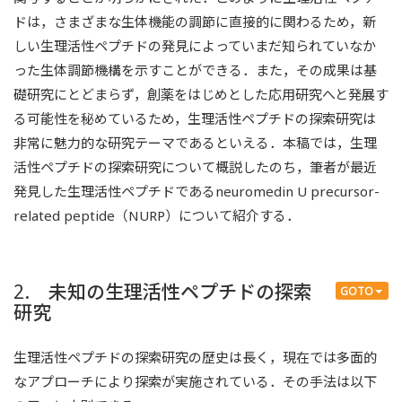
ドは，さまざまな生体機能の調節に直接的に関わるため，新
しい生理活性ペプチドの発見によっていまだ知られていなか
った生体調節機構を示すことができる．また，その成果は基
礎研究にとどまらず，創薬をはじめとした応用研究へと発展す
る可能性を秘めているため，生理活性ペプチドの探索研究は
非常に魅力的な研究テーマであるといえる．本稿では，生理
活性ペプチドの探索研究について概説したのち，筆者が最近
発見した生理活性ペプチドであるneuromedin U precursor-
related peptide（NURP）について紹介する．
2. 未知の生理活性ペプチドの探索
GOTO
研究
生理活性ペプチドの探索研究の歴史は長く，現在では多面的
なアプローチにより探索が実施されている．その手法は以下