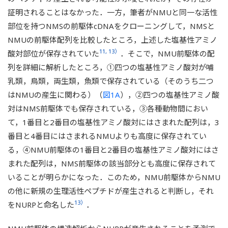
証明されることはなかった．一方，筆者がNMUと同一な活性
部位を持つNMSの前駆体cDNAをクローニングして，NMSと
NMUの前駆体配列を比較したところ，上述した塩基性アミノ
11, 13）
酸対部位が保存されていた
．そこで，NMU前駆体の配
列を詳細に解析したところ，①四つの塩基性アミノ酸対が哺
乳類，鳥類，両生類，魚類で保存されている（そのうち二つ
はNMUの産生に関わる）（
図1A
），②四つの塩基性アミノ酸
対はNMS前駆体でも保存されている，③各種動物間におい
て，1番目と2番目の塩基性アミノ酸対にはさまれた配列は，3
番目と4番目にはさまれるNMUよりも高度に保存されてい
る，④NMU前駆体の1番目と2番目の塩基性アミノ酸対にはさ
まれた配列は，NMS前駆体の該当部分とも高度に保存されて
いることが明らかになった．このため，NMU前駆体からNMU
の他に新規の生理活性ペプチドが産生されると判断し，それ
13）
をNURPと命名した
．