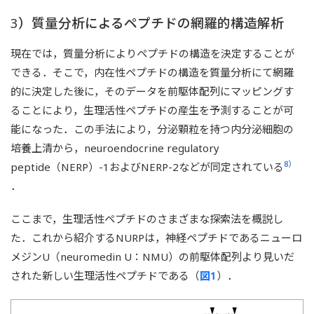
3）質量分析によるペプチドの網羅的構造解析
現在では，質量分析によりペプチドの構造を決定することが
できる．そこで，内在性ペプチドの構造を質量分析にて網羅
的に決定した後に，そのデータを前駆体配列にマッピングす
ることにより，生理活性ペプチドの産生を予測することが可
能になった．この手法により，分泌顆粒を持つ内分泌細胞の
培養上清から，neuroendocrine regulatory
8）
peptide（NERP）-1およびNERP-2などが同定されている
．
ここまで，生理活性ペプチドのさまざまな探索法を概説し
た．これから紹介するNURPは，神経ペプチドであるニューロ
メジンU（neuromedin U：NMU）の前駆体配列より見いだ
された新しい生理活性ペプチドである（
図1
）．