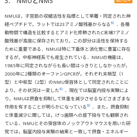
3. NMUとNMS
GOTO
NMUは，子宮筋の収縮活性を指標として単離・同定された神
9）
経ペプチドで，ラットでは23アミノ酸残基からなる
．各種
動物間で構造を比較するとアミド化修飾されたC末端7アミノ
酸残基が高度に保存されており，この部分は活性を保持する
ために重要である．NMUは特に下垂体と消化管に豊富に存在
するが，中枢神経系でも産生されている．NMUの機能は，
1985年に同定されながらも長い間はっきりとしなかったが，
2000年に2種類のオーファンGPCRが，それぞれ末梢型（1
型）と中枢型（2型）のNMU受容体として同定されたことに
9）
より，その状況は一変した
．現在では脳室内投与実験によ
り，NMUは摂食を抑制して体重を減少させるなどさまざまな
9）
作用を有することが明らかになっている
．また，摂食抑制
と体重減少に関しては，げっ歯類への皮下投与でも観察され
ている．NMUとその受容体のノックアウトマウスを用いた研
究では，脳室内投与実験の結果と一致して摂食・エネルギー