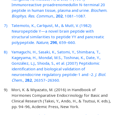
Immunoreactive proadrenomedullin N-terminal 20
peptide in human tissue, plasma and urine.
Biochem.
Biophys. Res. Commun.
,
202
, 1081–1087.
7) Tatemoto, K., Carlquist, M., & Mutt, V. (1982)
Neuropeptide Y—a novel brain peptide with
structural similarities to peptide YY and pancreatic
polypeptide.
Nature
,
296
, 659–660.
8) Yamaguchi, H., Sasaki, K., Satomi, Y., Shimbara, T.,
Kageyama, H., Mondal, M.S., Toshinai, K., Date, Y.,
González, L.J., Shioda, S., et al. (2007) Peptidomic
identification and biological validation of
neuroendocrine regulatory peptide-1 and -2.
J. Biol.
Chem.
,
282
, 26357–26360.
9) Mori, K. & Miyazato, M. (2016) in Handbook of
Hormones Comparative Endocrinology for Basic and
Clinical Research (Takei, Y., Ando, H., & Tsutsui, K. eds.),
pp. 94–96, Acdemic Press, New York.