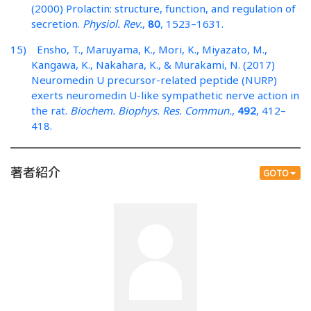
(2000) Prolactin: structure, function, and regulation of
secretion.
Physiol. Rev.
,
80
, 1523–1631.
15) Ensho, T., Maruyama, K., Mori, K., Miyazato, M.,
Kangawa, K., Nakahara, K., & Murakami, N. (2017)
Neuromedin U precursor-related peptide (NURP)
exerts neuromedin U-like sympathetic nerve action in
the rat.
Biochem. Biophys. Res. Commun.
,
492
, 412–
418.
著者紹介
GOTO