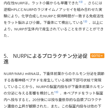
13）
内在性NURPは，ラット小腸からも単離できた
．さらには
逆相HPLCとNURPのラジオイムノアッセイを組み合わせた実
験により，化学合成したNURPと保持時間が一致する免疫活性
13）
をラット脳および小腸，下垂体にて検出している
．以上に
より，NURPが生体内で産生されていることを示すことができ
た．
5. NURPによるプロラクチン分泌促
GOTO
進
NURP/NMU mRNAは，下垂体前葉からのホルモン分泌を調節
する各種神経ペプチドを産生している視床下部弓状核で発現
していることから，NURPの脳室内投与が下垂体前葉ホルモン
13）
の分泌に与える影響を検討した
．本ペプチドをラット脳室
内へ投与すると，20分後には投与量依存的な血漿プロラクチ
ン濃度の上昇が観察された．また，この脳室内投与は他の下