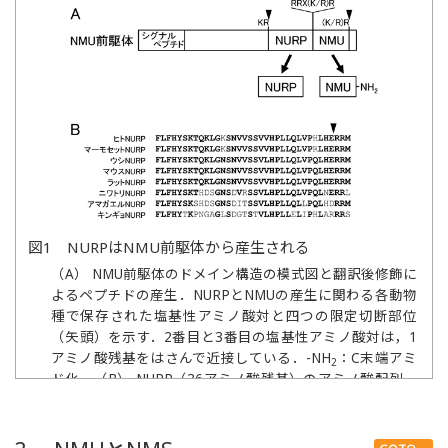
図1 NURPはNMU前駆体から産生される
（A） NMU前駆体のドメイン構造の模式図と翻訳後修飾に
よるペプチドの産生．NURPとNMUの産生に関わる各動物
種で保存された塩基性アミノ酸対と四つの限定切断部位
（矢頭）を示す．2番目と3番目の塩基性アミノ酸対は，1
アミノ酸残基をはさんで近接している．-NH
：C末端アミ
2
ド化．（B） NURP（36アミノ酸残基）のアミノ酸配列．
半数以上の動物種で保存されているアミノ酸残基を太字で
示す．矢頭は33アミノ酸残基のNURPのC末端を示す．