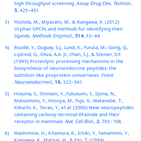
high throughput screening.
Assay Drug Dev. Technol.
,
5
, 425–451.
3) Yoshida, M., Miyazato, M., & Kangawa, K. (2012)
Orphan GPCRs and methods for identifying their
ligands.
Methods Enzymol.
,
514
, 33–44.
4) Rouillé, Y., Duguay, S.J., Lund, K., Furuta, M., Gong, Q.,
Lipkind, G., Oliva, A.A. Jr., Chan, S.J., & Steiner, D.F.
(1995) Proteolytic processing mechanisms in the
biosynthesis of neuroendocrine peptides: the
subtilisin-like proprotein convertases.
Front.
Neuroendocrinol.
,
16
, 322–361.
5) Hinuma, S., Shintani, Y., Fukusumi, S., Iijima, N.,
Matsumoto, Y., Hosoya, M., Fujii, R., Watanabe, T.,
Kikuchi, K., Terao, Y., et al. (2000) New neuropeptides
cantaining carboxy-terminal RFamide and their
receptor in mammals.
Nat. Cell Biol.
,
2
, 703–708.
6) Washimine, H., Kitamura, K., Ichiki, Y., Yamamoto, Y.,
Kangawa, K., Matsuo, H., & Eto, T. (1994)