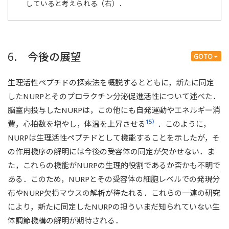
していると考えられる（右）．
6. 今後の展望
GOTO
生理活性ペプチドの探索法を概説するとともに，新たに同定
したNURPとそのプロラクチン分泌促進活性について述べた．
脳室内投与したNURPは，この他にも自発運動やエネルギー消
15）
費，心拍数を増やし，体温を上昇させる
．このように，
NURPは生理活性ペプチドとして機能することを示したが，そ
の作用機序の解明には今後の受容体の同定が欠かせない．ま
た，これらの機能がNURPの生理的役割であるか否かも不明で
ある．このため，NURPとその受容体の細胞レベルでの発現分
布やNURP欠損マウスの解析が待たれる．これらの一連の研究
により，新たに同定したNURPの担ういまだ知られていない生
体調節機構の解明が期待される．