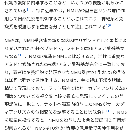
代謝の調節に関与することなど，いくつかの機能が明らかに
9）
されている
．特に近年では，NMUが2型自然リンパ球に作
用して自然免疫を制御することが示されており，神経系と免
10）
疫系を橋渡しする重要な分子として注目されている
．
NMSは，NMU受容体の新たな内因性リガンドとして筆者によ
り発見された神経ペプチドで，ラットでは36アミノ酸残基か
11）
らなる
．NMSの構造をNMUと比較すると，活性に重要な
アミド化修飾されたC末端7アミノ酸残基が完全に一致してお
り，両者は培養細胞で発現させたNMU受容体1型および2型を
ほぼ同じ強さで活性化する．NMSは，主に視床下部や脾臓，
精巣で発現しており，ラット脳内ではサーカディアンリズムの
調節をつかさどる視交叉上核で顕著に発現している．この発
現部位に一致して，ラットへ脳室内投与したNMSがサーカデ
11）
ィアンリズムの位相変位を誘導することは興味深い
．NMS
を脳室内投与すると，NMUを投与した場合とほぼ同じ作用が
観察されるが，NMSは10分の1程度の低用量で各種作用を誘