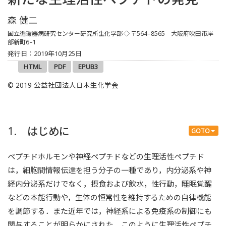
森 健二
国立循環器病研究センター研究所生化学部
◇ 〒564–8565 大阪府吹田市岸
部新町6–1
発行日：2019年10月25日
HTML
PDF
EPUB3
© 2019 公益社団法人日本生化学会
1. はじめに
GOTO
ペプチドホルモンや神経ペプチドなどの生理活性ペプチド
は，細胞間情報伝達を担う分子の一種であり，内分泌系や神
経内分泌系だけでなく，摂食および飲水，性行動，睡眠覚醒
などの本能行動や，生体の恒常性を維持するための自律機能
を調節する．また近年では，神経系による免疫系の制御にも
関与することが明らかにされた．このように生理活性ペプチ