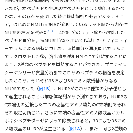
NMU前駆体の構造解析からNURPが産生されることを予測で
きたが，本ペプチドが生理活性ペプチドとして機能するか否
かは，その存在を証明した後に機能解析が必要である．そこ
で，はじめにNMU mRNAが発現しているラット脳から内在性
13）
NURPの精製を試みた
．400匹分のラット脳から抽出した
ペプチド画分を，抗NURP抗体を用いて作製したアフィニティ
ーカラムによる精製に供した．吸着画分を再度同じカラムに
てリクロマトした後，溶出物を逆相HPLCにて分離することに
より，2種類のペプチドを単離することができた．プロテイン
シーケンサーと質量分析計でこれらのペプチドの構造を決定
したところ，それぞれ33および36アミノ酸残基からなる
NURPであった（
図1B
）．NURPがこれら2種類の分子種とし
て産生されることは前駆体配列から予測できており，NURPの
C末端側の近接した二つの塩基性アミノ酸対のC末端側でそれ
ぞれ限定切断され，さらに末端の塩基性アミノ酸残基がカル
ボキシペプチダーゼによって除去されると，33および36アミ
ノ酸残基のNURPが産生される（
図1A
）．また，同じ2種類の