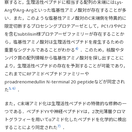
察すると，生理活性ペプチドに相当する配列の末端にはLys-
ArgやArg-Argといった塩基性アミノ酸対が存在することが多
い．また，このような塩基性アミノ酸対のC末端側を特異的に
限定切断するプロセシングプロテアーゼとして，PC1/3やPC2
を含むsubtilisin様プロテアーゼファミリーが存在することか
ら，塩基性アミノ酸対は生理活性ペプチドを産生するための
4）
重要なシグナルであることがわかる
．このため，核酸やタ
ンパク質の配列情報から塩基性アミノ酸対を探し出すことに
より，生理活性ペプチドの存在を予測することが可能であり，
これまでにRFアミドペプチドファミリーや
proadrenomedullin N-terminal 20 peptideなどが同定され
5, 6）
た
．
また，C末端アミド化は生理活性ペプチドの特徴的な修飾の一
つである．ペプチドYYや神経ペプチドYは，2次元薄層クロマ
トグラフィーを用いてαアミド化したペプチドを化学的に検出
7）
することにより同定された
．