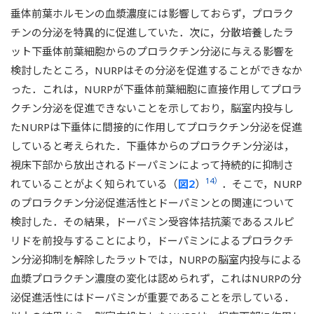
垂体前葉ホルモンの血漿濃度には影響しておらず，プロラク
チンの分泌を特異的に促進していた．次に，分散培養したラ
ット下垂体前葉細胞からのプロラクチン分泌に与える影響を
検討したところ，NURPはその分泌を促進することができなか
った．これは，NURPが下垂体前葉細胞に直接作用してプロラ
クチン分泌を促進できないことを示しており，脳室内投与し
たNURPは下垂体に間接的に作用してプロラクチン分泌を促進
していると考えられた．下垂体からのプロラクチン分泌は，
視床下部から放出されるドーパミンによって持続的に抑制さ
14）
れていることがよく知られている（
図2
）
．そこで，NURP
のプロラクチン分泌促進活性とドーパミンとの関連について
検討した．その結果，ドーパミン受容体拮抗薬であるスルピ
リドを前投与することにより，ドーパミンによるプロラクチ
ン分泌抑制を解除したラットでは，NURPの脳室内投与による
血漿プロラクチン濃度の変化は認められず，これはNURPの分
泌促進活性にはドーパミンが重要であることを示している．