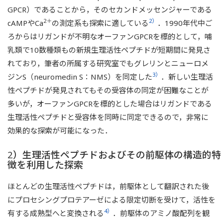
GPCR）であることから，そのセカンドメッセンジャーである
2＋
2）
cAMPやCa
の測定系も探索に適している
．1990年代中ご
ろからはリガンドが不明なオーファンGPCRを標的として，哺
乳類で10数種類もの新規生理活性ペプチドが短期間に発見さ
れており，筆者の所属する研究室でもグレリンとニューロメ
3）
ジンS（neuromedin S：NMS）を同定した
．新しい生理活
性ペプチドが発見されてもその受容体の同定が困難なことが
多いが，オーファンGPCRを標的とした場合はリガンドである
生理活性ペプチドと受容体を同時に同定できるので，非常に
効果的な探索が可能になった．
2）生理活性ペプチドおよびその前駆体の構造的特
徴を利用した探索
ほとんどの生理活性ペプチドは，前駆体として翻訳された後
にプロセシングプロテアーゼによる限定切断を受けて，活性を
4）
有する成熟型へと変換される
．前駆体のアミノ酸配列を観