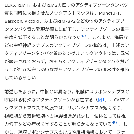
VDCCが集合したクラスターを形成するのに対し，
ELKS, RIM1，およびRIM2の四つのアクティブゾーンタンパク
CAST/ELKSダブルノックアウトではクラスターの数やク
質を同時に欠損させたノックアウトマウスは，Munc13-1,
2＋
ラスター内のVDCCが減少し，Ca
の流入量が低下する．
（C）膵臓β細胞．ELKSノックアウトマウスのβ細胞では
Bassoon, Piccolo，およびRIM-BP2などの他のアクティブゾー
2＋
VDCCの数に変化はみられないもののCa
流入量が減少
ンタンパク質の発現が顕著に低下し，アクティブゾーンの電子
し，インスリンの放出量が低下する．（D）CASTノック
47）
密度も低下することが明らかとなった
．これまで，海馬な
アウトマウスの海馬ではシナプス小胞のリサイクリングが
どの中枢神経シナプスのアクティブゾーンの構造は，上述のア
乱れ，シナプス小胞に充填されるグルタミン酸量が増加す
る．
クティブゾーンタンパク質のシングルノックアウトでは，異常
が報告されておらず，おそらくアクティブゾーンタンパク質ど
うしが相互補完しあいながらアクティブゾーンの恒常性を維持
しているらしい．
前述したように，中枢とは異なり，網膜にはリボンシナプスと
呼ばれる特殊なアクティブゾーンが存在する（
図1
）．CASTノ
ックアウトマウスの網膜では，リボンシナプスが短くなり，
視細胞から双極細胞への神経伝達が減少し，個体としては視
48）
力低下などの症状を呈することが明らかになっている
．し
かし，網膜リボンシナプスの形成や維持機構において，ファ