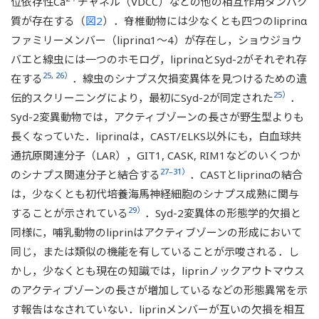
位依存性Ca
チャネル（VDCC）などの他の相互作用タンパク
質が存在する（
図2
）．脊椎動物には少なくとも四つのliprinα
ファミリーメンバー（liprinα1～4）が存在し，ショウジョウ
バエと線虫には一つのホモログ，liprinαとSyd-2がそれぞれ存
25, 26）
在する
．線虫のシナプス欠損変異体を見つけるための遺
25）
伝的スクリーニングにより，最初にSyd-2が同定された
．
Syd-2変異動物では，アクティブゾーンの長さが野生型よりも
長くなっていた．liprinαは，CAST/ELKS以外にも，白血球共
通抗原関連分子（LAR），GIT1, CASK, RIM1などのいくつか
27–31）
のシナプス関連分子と結合する
．CASTとliprinαの結合
は，少なくとも初代培養海馬神経細胞のシナプス成熟に関与
29）
することが示されている
．Syd-2変異体の形態学的欠損と
同様に，哺乳動物のliprinはアクティブゾーンの形成において
同じ，または類似の機能を有していることが示唆される．し
かし，少なくとも現在の知識では，liprinノックアウトマウス
のアクティブゾーンの長さが増加しているなどの形態異常を示
す報告はなされていない．liprinメンバーが互いの欠損を相互