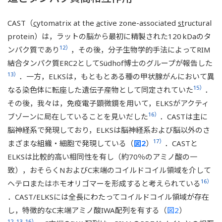
CAST（
c
ytomatrix at the
a
ctive zone-associated
st
ructural
protein）は，ラットの脳から最初に精製された120 kDaのタ
12）
ンパク質であり
，その後，分子生物学的手法によってRIM
結合タンパク質ERC2としてSüdhof博士のグループが報告した
13）
．一方，ELKSは，もともとある種の甲状腺がんにおいて異
15）
なる染色体に転座した遺伝子産物として同定されていた
．
その後，我々は，免疫電子顕微鏡を用いて，ELKSがアクティ
16）
ブゾーンに局在していることを見いだした
．CASTは主に
脳神経系で発現しており，ELKSは脳神経系および脳以外のさ
17）
まざまな組織・細胞で発現している（
図2
）
．CASTと
ELKSは比較的高い相同性を有し（約70％のアミノ酸の一
致），おそらくNおよびC末端のコイルドコイル領域を介して
16）
ヘテロまたはホモオリゴマーを形成すると考えられている
．CAST/ELKSには全長にわたってコイルドコイル領域が存在
し，特徴的なC末端アミノ酸IWA配列を有する（
図2
）
12, 13, 16）