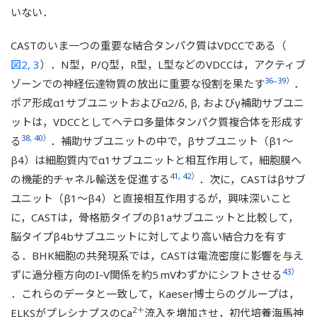
いない．
CASTのいま一つの重要な結合タンパク質はVDCCである（
図2, 3
）．N型，P/Q型，R型，L型などのVDCCは，アクティブ
36–39）
ゾーンでの神経伝達物質の放出に重要な役割を果たす
．
ポア形成α1サブユニットおよびα2/δ, β, およびγ補助サブユニ
ットは，VDCCとしてヘテロ多量体タンパク質複合体を形成す
38, 40）
る
．補助サブユニットの中で，βサブユニット（β1～
β4）は細胞質内でα1サブユニットと相互作用して，細胞膜へ
41, 42）
の機能的チャネル輸送を促進する
．次に，CASTはβサブ
ユニット（β1～β4）と直接相互作用するが，興味深いこと
に，CASTは，骨格筋タイプのβ1aサブユニットと比較して，
脳タイプβ4bサブユニットに対してより高い結合力を有す
る．BHK細胞の共発現系では，CASTは電流密度に影響を与え
43）
ずに過分極方向のI-V関係を約5 mVわずかにシフトさせる
．これらのデータと一致して，Kaeser博士らのグループは，
2＋
ELKSがプレシナプスのCa
流入を増加させ，初代培養海馬神