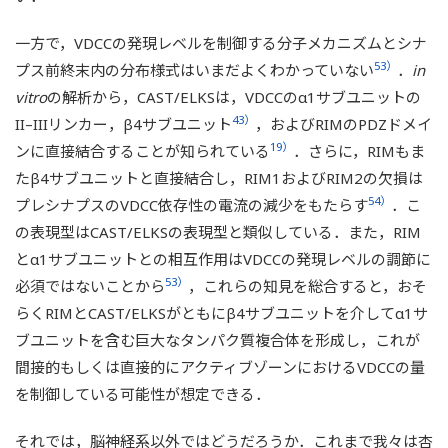
一方で，VDCCの発現レベルを制御する分子メカニズムとシナ
53）
プス前終末内の分布様式はいまだよくわかっていない
．
in
vitro
の解析から，CAST/ELKSは，VDCCのα1サブユニットの
43）
II–IIIリンカー，β4サブユニット
，およびRIMのPDZドメイ
19）
ンに直接結合することが知られている
．さらに，RIMもま
たβ4サブユニットと直接結合し，RIM1およびRIM2の欠損は
54）
プレシナプスのVDCC依存性の電流の減少をもたらす
．こ
の表現型はCAST/ELKSの表現型と類似している．また，RIM
とα1サブユニットとの相互作用はVDCCの発現レベルの調節に
53）
必須ではないことから
，これらの知見を総合すると，おそ
らくRIMとCAST/ELKSがともにβ4サブユニットを介してα1サ
ブユニットを含む巨大なタンパク質複合体を形成し，これが
間接的もしくは直接的にアクティブゾーンにおけるVDCCの量
を制御している可能性が想定できる．
それでは，脳神経系以外ではどうだろうか．これまで我々は杏