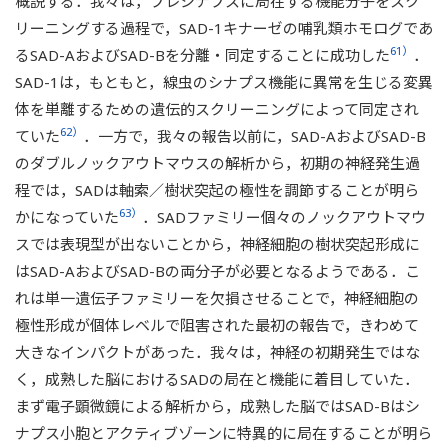
概説する．我々は，プレシナプスに局在する機能分子をスク
リーニングする過程で，SAD-1キナーゼの哺乳類ホモログであ
61）
るSAD-AおよびSAD-Bを分離・同定することに成功した
．
SAD-1は，もともと，線虫のシナプス機能に異常を生じる変異
体を単離するための遺伝的スクリーニングによって同定され
62）
ていた
．一方で，我々の報告以前に，SAD-AおよびSAD-B
のダブルノックアウトマウスの解析から，初期の神経発生過
程では，SADは軸索／樹状突起の極性を調節することが明ら
63）
かになっていた
．SADファミリー個々のノックアウトマウ
スでは表現型が出ないことから，神経細胞の樹状突起形成に
はSAD-AおよびSAD-Bの両分子が必要となるようである．こ
れは単一遺伝子ファミリーを欠損させることで，神経細胞の
極性形成が個体レベルで阻害された最初の報告で，きわめて
大きなインパクトがあった．我々は，神経の初期発生ではな
く，成熟した脳におけるSADの局在と機能に着目していた．
まず電子顕微鏡による解析から，成熟した脳ではSAD-Bはシ
ナプス小胞とアクティブゾーンに特異的に局在することが明ら