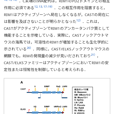
．C末端のIWA配列は，RIM1のPDZドメインとの相互
12, 13, 17–19）
作用に必須である
．この相互作用を阻害すると，
RIM1はアクティブゾーンへ局在しなくなるが，CASTの局在に
12）
は影響を及ぼさないことが明らかとなった
．これは，
CASTがアクティブゾーンでRIM1のアンカータンパク質として
機能することを示唆している．実際に，CASTノックアウトマ
ウスの海馬では，可溶性のRIM1が増加することも生化学的に
20）
示されている
．同様に，CAST/ELKSノックアウトマウスの
21）
網膜でも，RIMの発現量の減少が見いだされており
，
CAST/ELKSファミリーはアクティブゾーンにおいてRIM1の安
定性または恒常性を制御していると考えられる．