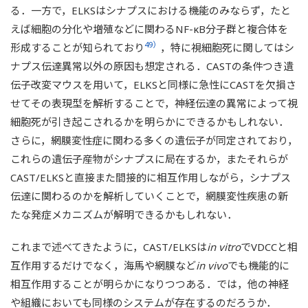
る．一方で，ELKSはシナプスにおける機能のみならず，たと
えば細胞の分化や増殖などに関わるNF-κB分子群と複合体を
49）
形成することが知られており
，特に視細胞死に関してはシ
ナプス伝達異常以外の原因も想定される．CASTの条件つき遺
伝子改変マウスを用いて，ELKSと同様に急性にCASTを欠損さ
せてその表現型を解析することで，神経伝達の異常によって視
細胞死が引き起こされるかを明らかにできるかもしれない．
さらに，網膜変性症に関わる多くの遺伝子が同定されており，
これらの遺伝子産物がシナプスに局在するか，またそれらが
CAST/ELKSと直接また間接的に相互作用しながら，シナプス
伝達に関わるのかを解析していくことで，網膜変性疾患の新
たな発症メカニズムが解明できるかもしれない．
これまで述べてきたように，CAST/ELKSは
in vitro
でVDCCと相
互作用するだけでなく，海馬や網膜など
in vivo
でも機能的に
相互作用することが明らかになりつつある．では，他の神経
や組織においても同様のシステムが存在するのだろうか．