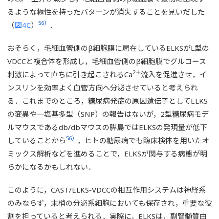
るような極性を持ったパターンが消失することを見いだした
56）
（
図4C
）
．
おそらく，毛細血管側のβ細胞膜に局在しているELKSがL型の
VDCCと複合体を形成し，毛細血管側のβ細胞膜でグルコース
2＋
刺激によって直ちに引き起こされるCa
流入を促進させ，イ
ンスリンを効率よく血管方向へ分泌させていると考えられ
る．これまでのところ，糖尿病発症の原因遺伝子としてELKS
の変異や一塩基多型（SNP）の報告はないが，2型糖尿病モデ
ルマウスであるdb/dbマウスの膵島ではELKSの発現量が低下
56）
していることから
，ヒトの糖尿病でも臨床検体を用いたオ
ミックス解析などを進めることで，ELKSが関与する病態が明
らかになるかもしれない．
このように，CAST/ELKS-VDCCの相互作用システムは神経系
のみならず，末梢の分泌系細胞においても保存され，重要な役
割を担っていると考えられる．実際に，ELKSは，副腎髄質由