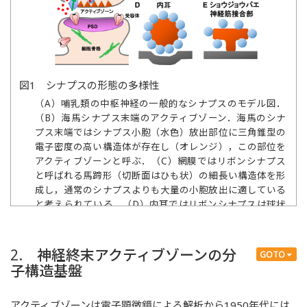
図1 シナプスの形態の多様性
（A）哺乳類の中枢神経の一般的なシナプスのモデル図．
（B）海馬シナプス末端のアクティブゾーン．海馬のシナ
プス末端ではシナプス小胞（水色）放出部位に三角錐型の
電子密度の高い構造体が存在し（オレンジ），この部位を
アクティブゾーンと呼ぶ．（C）網膜ではリボンシナプス
と呼ばれる馬蹄形（切断面はひも状）の細長い構造体を形
成し，通常のシナプスよりも大量の小胞放出に適している
と考えられている．（D）内耳ではリボンシナプスは球状
の形態をしている．（E）ショウジョウバエの神経筋接合
部ではアクティブゾーンはキノコ状の形態をしており，電
子顕微鏡では断面の形状からT-barと呼ばれる．
2. 神経終末アクティブゾーンの分
GOTO
子構造基盤
アクティブゾーンは電子顕微鏡による解析から1950年代には