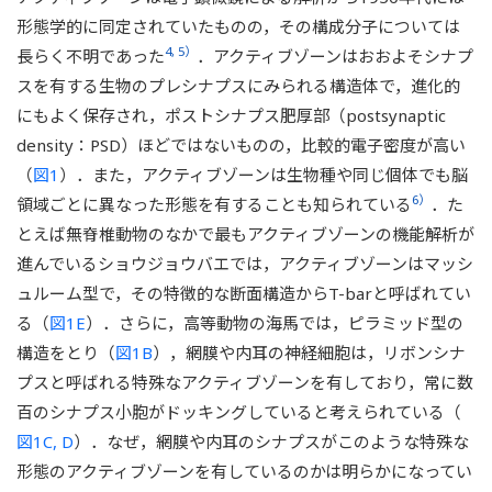
形態学的に同定されていたものの，その構成分子については
4, 5）
長らく不明であった
．アクティブゾーンはおおよそシナプ
スを有する生物のプレシナプスにみられる構造体で，進化的
にもよく保存され，ポストシナプス肥厚部（postsynaptic
density：PSD）ほどではないものの，比較的電子密度が高い
（
図1
）．また，アクティブゾーンは生物種や同じ個体でも脳
6）
領域ごとに異なった形態を有することも知られている
．た
とえば無脊椎動物のなかで最もアクティブゾーンの機能解析が
進んでいるショウジョウバエでは，アクティブゾーンはマッシ
ュルーム型で，その特徴的な断面構造からT-barと呼ばれてい
る（
図1E
）．さらに，高等動物の海馬では，ピラミッド型の
構造をとり（
図1B
），網膜や内耳の神経細胞は，リボンシナ
プスと呼ばれる特殊なアクティブゾーンを有しており，常に数
百のシナプス小胞がドッキングしていると考えられている（
図1C, D
）．なぜ，網膜や内耳のシナプスがこのような特殊な
形態のアクティブゾーンを有しているのかは明らかになってい