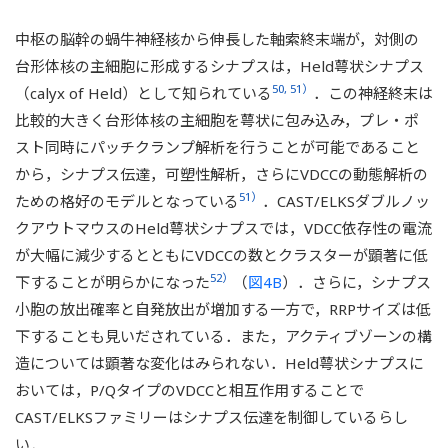
中枢の脳幹の蝸牛神経核から伸長した軸索終末端が，対側の
台形体核の主細胞に形成するシナプスは，Held萼状シナプス
50, 51）
（calyx of Held）として知られている
．この神経終末は
比較的大きく台形体核の主細胞を萼状に包み込み，プレ・ポ
スト同時にパッチクランプ解析を行うことが可能であること
から，シナプス伝達，可塑性解析，さらにVDCCの動態解析の
51）
ための格好のモデルとなっている
．CAST/ELKSダブルノッ
クアウトマウスのHeld萼状シナプスでは，VDCC依存性の電流
が大幅に減少するとともにVDCCの数とクラスターが顕著に低
52）
下することが明らかになった
（
図4B
）．さらに，シナプス
小胞の放出確率と自発放出が増加する一方で，RRPサイズは低
下することも見いだされている．また，アクティブゾーンの構
造については顕著な変化はみられない．Held萼状シナプスに
おいては，P/QタイプのVDCCと相互作用することで
CAST/ELKSファミリーはシナプス伝達を制御しているらし
い．