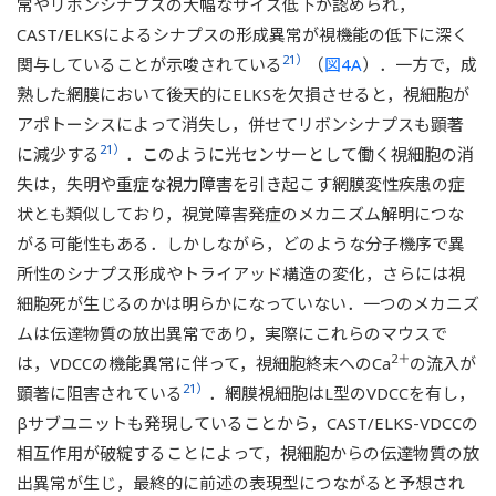
常やリボンシナプスの大幅なサイズ低下が認められ，
CAST/ELKSによるシナプスの形成異常が視機能の低下に深く
21）
関与していることが示唆されている
（
図4A
）．一方で，成
熟した網膜において後天的にELKSを欠損させると，視細胞が
アポトーシスによって消失し，併せてリボンシナプスも顕著
21）
に減少する
．このように光センサーとして働く視細胞の消
失は，失明や重症な視力障害を引き起こす網膜変性疾患の症
状とも類似しており，視覚障害発症のメカニズム解明につな
がる可能性もある．しかしながら，どのような分子機序で異
所性のシナプス形成やトライアッド構造の変化，さらには視
細胞死が生じるのかは明らかになっていない．一つのメカニズ
ムは伝達物質の放出異常であり，実際にこれらのマウスで
2＋
は，VDCCの機能異常に伴って，視細胞終末へのCa
の流入が
21）
顕著に阻害されている
．網膜視細胞はL型のVDCCを有し，
βサブユニットも発現していることから，CAST/ELKS-VDCCの
相互作用が破綻することによって，視細胞からの伝達物質の放
出異常が生じ，最終的に前述の表現型につながると予想され