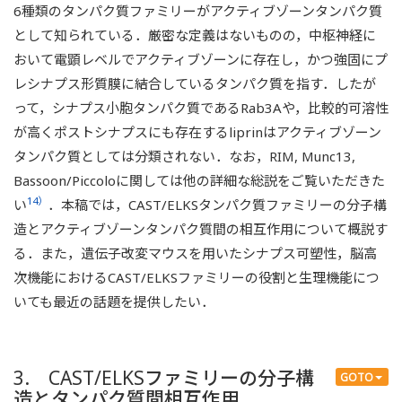
6種類のタンパク質ファミリーがアクティブゾーンタンパク質
として知られている．厳密な定義はないものの，中枢神経に
おいて電顕レベルでアクティブゾーンに存在し，かつ強固にプ
レシナプス形質膜に結合しているタンパク質を指す．したが
って，シナプス小胞タンパク質であるRab3Aや，比較的可溶性
が高くポストシナプスにも存在するliprinはアクティブゾーン
タンパク質としては分類されない．なお，RIM, Munc13,
Bassoon/Piccoloに関しては他の詳細な総説をご覧いただきた
14）
い
．本稿では，CAST/ELKSタンパク質ファミリーの分子構
造とアクティブゾーンタンパク質間の相互作用について概説す
る．また，遺伝子改変マウスを用いたシナプス可塑性，脳高
次機能におけるCAST/ELKSファミリーの役割と生理機能につ
いても最近の話題を提供したい．
3. CAST/ELKSファミリーの分子構
GOTO
造とタンパク質間相互作用