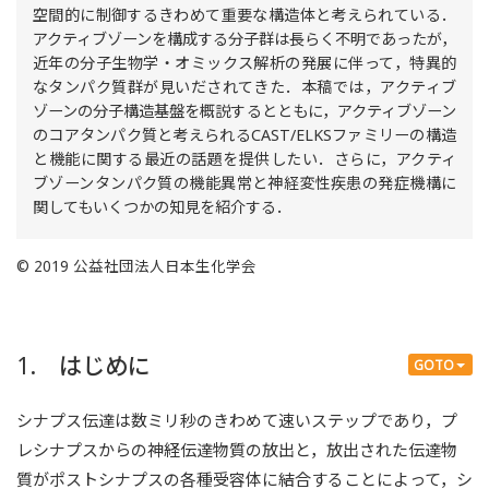
空間的に制御するきわめて重要な構造体と考えられている．
アクティブゾーンを構成する分子群は長らく不明であったが，
近年の分子生物学・オミックス解析の発展に伴って，特異的
なタンパク質群が見いだされてきた．本稿では，アクティブ
ゾーンの分子構造基盤を概説するとともに，アクティブゾーン
のコアタンパク質と考えられるCAST/ELKSファミリーの構造
と機能に関する最近の話題を提供したい．さらに，アクティ
ブゾーンタンパク質の機能異常と神経変性疾患の発症機構に
関してもいくつかの知見を紹介する．
© 2019 公益社団法人日本生化学会
1. はじめに
GOTO
シナプス伝達は数ミリ秒のきわめて速いステップであり，プ
レシナプスからの神経伝達物質の放出と，放出された伝達物
質がポストシナプスの各種受容体に結合することによって，シ