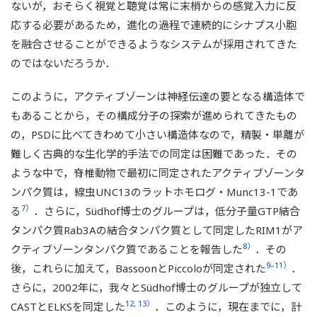
ないが，おそらく視覚と聴覚は常に末梢からの感覚入力に反
応する必要があるため，進化の過程で連続的にシナプス小胞
を融合させることができるようなシステムが採用されてきた
のではないだろうか．
このように，アクティブゾーンは神経伝達の要となる構造体で
もあることから，その構成分子の探索が進められてきたもの
の，PSDに比べてきわめて小さい構造体なので，精製・単離が
難しく古典的な生化学的手法での同定は困難であった．その
ような中で，脊椎動物で最初に同定されたアクティブゾーンタ
ンパク質は，線虫UNC13のラットホモログ・Munc13-1であ
7）
る
．さらに，Südhof博士のグループは，低分子量GTP結合
タンパク質Rab3Aの結合タンパク質として同定したRIM1がア
8）
クティブゾーンタンパク質であることを報告した
．その
9–11）
後，これらに加えて，BassoonとPiccoloが同定された
．
さらに，2002年に，我々とSüdhof博士のグループが独立して
12, 13）
CASTとELKSを同定した
．このように，現在までに，計