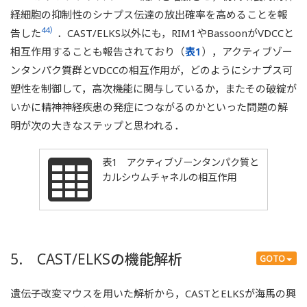
経細胞の抑制性のシナプス伝達の放出確率を高めることを報
44）
告した
．CAST/ELKS以外にも，RIM1やBassoonがVDCCと
相互作用することも報告されており（
表1
），アクティブゾー
ンタンパク質群とVDCCの相互作用が，どのようにシナプス可
塑性を制御して，高次機能に関与しているか，またその破綻が
いかに精神神経疾患の発症につながるのかといった問題の解
明が次の大きなステップと思われる．
表1 アクティブゾーンタンパク質と
カルシウムチャネルの相互作用
5. CAST/ELKSの機能解析
GOTO
遺伝子改変マウスを用いた解析から，CASTとELKSが海馬の興