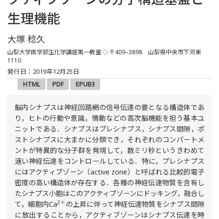
生理機能
大塚 稔久
山梨大学医学部生化学講座第一教室
◇ 〒409–3898 山梨県中央市下河東
1110
発行日：2019年12月25日
HTML
PDF
EPUB3
脳内シナプスは神経回路網の信号伝達の要となる構造体であ
り，ヒトの行動や意識，情動などの高次脳機能を担う基本ユ
ニットである．シナプスはプレシナプス，シナプス間隙，ポ
ストシナプスに大まかに分類でき，それぞれのコンパートメ
ントが特異的な分子群を発現して，数ミリ秒というきわめて
速い神経伝達をコントロールしている．特に，プレシナプス
にはアクティブゾーン（active zone）と呼ばれる比較的電子
密度の高い構造体が存在する．各種の神経伝達物質を含有し
たシナプス小胞はこのアクティブゾーンにドッキング，融合し
2＋
て，細胞内Ca
の上昇に伴って神経伝達物質をシナプス間隙
に放出することから，アクティブゾーンはシナプス伝達を時