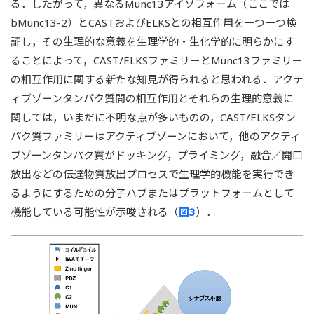
る．したがって，異なるMunc13アイソフォーム（ここでは
bMunc13-2）とCASTおよびELKSとの相互作用を一つ一つ検
証し，その生理的な意義を生理学的・生化学的に明らかにす
ることによって，CAST/ELKSファミリーとMunc13ファミリー
の相互作用に関する新たな知見が得られると思われる．アクテ
ィブゾーンタンパク質間の相互作用とそれらの生理的意義に
関しては，いまだに不明な点が多いものの，CAST/ELKSタン
パク質ファミリーはアクティブゾーンにおいて，他のアクティ
ブゾーンタンパク質がドッキング，プライミング，融合／開口
放出などの伝達物質放出プロセスで生理学的機能を実行でき
るようにするための分子ハブまたはプラットフォームとして
機能している可能性が示唆される（
図3
）．