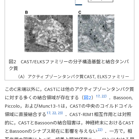
図2 CAST/ELKSファミリーの分子構造基盤と結合タンパ
ク質
（A）アクティブゾーンタンパク質CAST, ELKSファミリー
のドメイン構造．CAST, ELKSは多数のコイルドコイル領
このC末端以外に，CASTには他のアクティブゾーンタンパク質
域（青いらせんで表す）を有しており，周辺のタンパク質
と相互作用する．C末端にはRIM1のPDZドメインとの相互
17, 22）
に対する多くの結合領域が存在する（
図2
）
．Bassoon,
作用に重要なIWAモチーフ（赤三角）を有している．赤字
Piccolo，およびMunc13-1は，CASTの中央のコイルドコイル
のPはリン酸化部位を示している．点線はスプライシング
17, 22, 23）
領域に直接結合する
．CAST-RIM1相互作用とは対照
アイソフォームを示している．（B）CASTおよび（C）
的に，CASTとBassoonの結合阻害は，神経終末におけるCAST
ELKSの免疫電子顕微鏡画像．プレシナプス領域に金粒子
（黒い点）が観察される．scale bar＝100 nm.
22）
とBassoonのシナプス局在に影響を与えない
．一方で，相