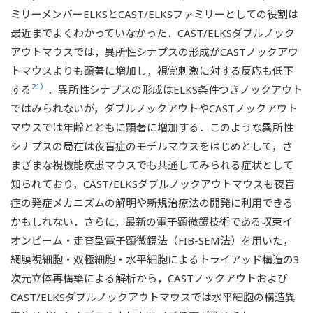
ミリーメンバーELKSとCAST/ELKSファミリーとしての役割は
最近までよくわかっていなかった．CAST/ELKSダブルノック
アウトマウスでは，異所性シナプスの形成がCASTノックアウ
トマウスよりも顕著に増加し，視覚刺激に対する反応も低下
21）
する
．異所性シナプスの形成はELKS条件つきノックアウト
ではみられないが，ダブルノックアウトやCASTノックアウト
マウスでは年齢とともに顕著に増加する．このような異所性
シナプスの局在は夜盲症のモデルマウスをはじめとして，さ
まざまな視機能疾患マウスでも共通してみられる症状として
知られており，CAST/ELKSダブルノックアウトマウスも夜盲
症の発症メカニズムの解明や新規治療法の開発に利用できる
かもしれない．さらに，最新の電子顕微鏡技術である収束イ
オンビーム・走査型電子顕微鏡法（FIB-SEM法）を用いた，
網膜視細胞・双極細胞・水平細胞によるトライアッド構造の3
次元立体再構築による解析から，CASTノックアウトおよび
CAST/ELKSダブルノックアウトマウスでは水平細胞の構造異