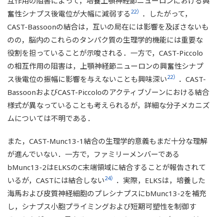
互作用の阻害によって，培養上顎神経節ニューロンにおける興
22）
奮性シナプス後電位が大幅に減弱する
．したがって，
CAST-Bassoonの結合は，互いの局在には影響を及ぼさないも
のの，脳内のこれらのタンパク質の生理学的機能には重要な
役割を担っていることが示唆される．一方で，CAST-Piccolo
の相互作用の阻害は，上顎神経節ニューロンの興奮性シナプ
22）
ス後電位の振幅に影響を与えないことも興味深い
．CAST-
BassoonおよびCAST-Piccoloのアクティブゾーンにおける結合
様式が異なっていることも考えられるが，詳細な分子メカニズ
ムについては不明である．
また，CAST-Munc13-1結合の生理学的意義もまだ十分な理解
が進んでいない．一方で，ファミリーメンバーである
bMunc13-2はELKSのC末端領域に結合することが報告されて
24）
いるが，CASTには結合しない
．実際，ELKSは，培養した
海馬および皮質神経細胞のプレシナプスにbMunc13-2を補充
し，シナプス小胞プライミングおよび短期可塑性を制御す