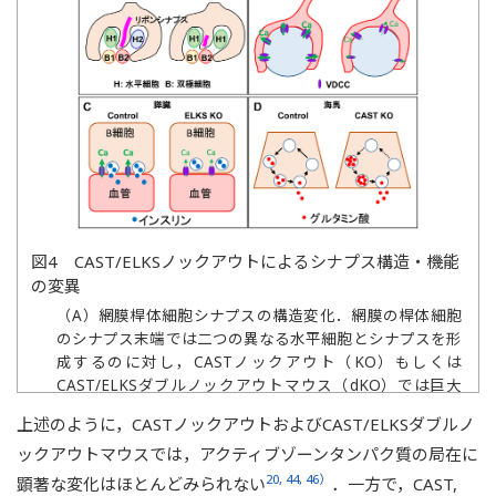
図4 CAST/ELKSノックアウトによるシナプス構造・機能
の変異
（A）網膜桿体細胞シナプスの構造変化．網膜の桿体細胞
のシナプス末端では二つの異なる水平細胞とシナプスを形
成するのに対し，CASTノックアウト（KO）もしくは
CAST/ELKSダブルノックアウトマウス（dKO）では巨大
化した一つの水平細胞の末端とシナプスを形成する．また
上述のように，CASTノックアウトおよびCAST/ELKSダブルノ
リボンシナプスも縮小する．cKO：条件つきノックアウ
ックアウトマウスでは，アクティブゾーンタンパク質の局在に
ト．（B）Held萼状シナプス（calyx of Held）のシナプス
末端．通常のHeld萼状シナプスのシナプス末端では複数の
20, 44, 46）
顕著な変化はほとんどみられない
．一方で，CAST,