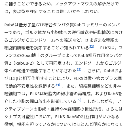
に補うことができるため，ノックアウトマウスの解析だけで
は，表現型を評価することは難しいかもしれない．
Rab6は低分子量GTP結合タンパク質Rabファミリーのメンバ
ーであり，ゴルジ体から小胞体への逆行輸送や細胞輸送におけ
るゴルジからエンドソームへの輸送など，さまざまな種類の
32）
細胞内膜輸送を調節することが知られている
．ELKSは，フ
ランスのGoud博士のグループによってRab6相互作用タンパク
質2（Rab6IP2）として再同定され，エンドソームからゴルジ
33）
体への輸送で機能することが示された
．さらに，Rab6およ
びLL5βと相互作用することにより，ELKSは微小管のプラス端
34）
で動的不安定性を調節する
．また，線維芽細胞などの非神
経細胞では，ELKSは細胞内の微小管の再編成，およびRab6を
35）
介した小胞の開口放出を制御している
．しかしながら，ア
クティブゾーンの形成・維持や神経細胞の極性形成，さらには
シナプス可塑性において，ELKS-Rab6の相互作用がいかなる
役割，機能を担っているかについてはほとんど明らかになって