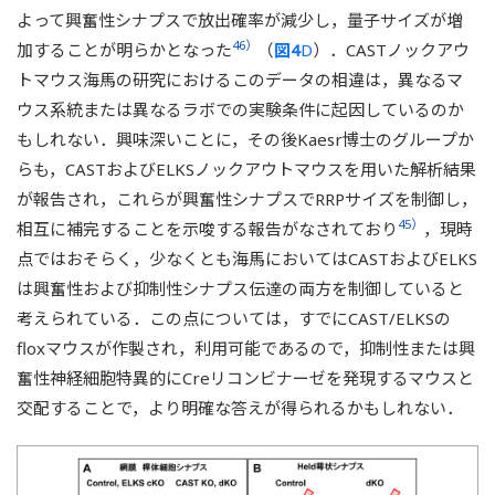
よって興奮性シナプスで放出確率が減少し，量子サイズが増
46）
加することが明らかとなった
（
図4
D
）．CASTノックアウ
トマウス海馬の研究におけるこのデータの相違は，異なるマ
ウス系統または異なるラボでの実験条件に起因しているのか
もしれない．興味深いことに，その後Kaesr博士のグループか
らも，CASTおよびELKSノックアウトマウスを用いた解析結果
が報告され，これらが興奮性シナプスでRRPサイズを制御し，
45）
相互に補完することを示唆する報告がなされており
，現時
点ではおそらく，少なくとも海馬においてはCASTおよびELKS
は興奮性および抑制性シナプス伝達の両方を制御していると
考えられている．この点については，すでにCAST/ELKSの
floxマウスが作製され，利用可能であるので，抑制性または興
奮性神経細胞特異的にCreリコンビナーゼを発現するマウスと
交配することで，より明確な答えが得られるかもしれない．