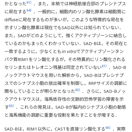
61）
かとなった
．また，末梢では神経筋接合部のプレシナプス
64）
に局在する
．一般的に，細胞内のリン酸化酵素は細胞質に
diffuseに局在するものが多いが，このような特徴的な局在を
示すリン酸化酵素は現在でもSAD以外には知られていない．
また，SADがどのようにして，強くアクティブゾーンに結合し
ているのかもまったくわかっていない．SAD-Bは，その局在と
一致するように，少なくとも
in vitro
でアクティブゾーンタン
パク質RIM1をリン酸化するが，その特異的にリン酸化される
61）
セリンまたはトレオニン残基は同定されていない
．SAD-B
ノックアウトマウスを用いた解析から，SAD-Bはプレシナプ
スでのシナプス小胞の放出確率を制御し，RRPサイズの調節に
65）
関与していることが明らかとなった
．さらに，SAD-Bノッ
クアウトマウスは，海馬依存性の文脈的恐怖学習の障害を示
65）
す
．これらの発見は，SAD-Bが脳内のシナプス小胞の動態
と海馬機能の調節に重要な役割を果たすことを示唆する．
66）
SAD-Bは，RIM1以外に，CASTを直接リン酸化する
．実際