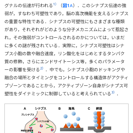
1）
グナルの伝達が行われる
（
図1
A
）．このシナプス伝達の強
弱が，すなわち可塑性であり，脳の高次機能を支えるシナプス
の重要な特性である．シナプスの可塑性にもさまざまな種類
があり，それぞれがどのような分子メカニズムによって惹起さ
れ，その強弱がコントロールされるのかについては，いまだ
に多くの謎が残されている．実際に，シナプス可塑性はシナ
プス小胞の数や融合速度，リン酸化をはじめとするタンパク
質の修飾，さらにエンドサイトーシス等，多くのパラメータ
2）
ーの影響を受ける
．中でも，シナプス小胞のドッキングや
融合の場所とタイミングをコントロールする構造体がアクティ
ブゾーンであることから，アクティブゾーン自身がシナプス可
3）
塑性をダイナミックに制御していると考えられている
．