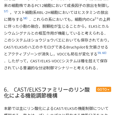
来の細胞株であるPC12細胞において成長因子の放出を制御し
57）
，マスト細胞系RBL-2H細胞においてはヒスタミンの放出
58）
2＋
に関与する
．これらの系においても，細胞内のCa
の上昇
に伴った小胞の融合，脱顆粒が生じることから，ELKSとカル
シウムシグナルとの相互作用が機能していると考えられる．
このシステムはショウジョウバエにおいても保存されており，
CAST/ELKSのハエのホモログであるBruchpilotを欠損させる
59, 60）
とアクティブゾーンが消失し，VDCCも局在が変化する
．したがって，CAST/ELKS-VDCCシステムは種を超えて保存
されている普遍的な分泌制御マシナリーと考えられる．
6. CAST/ELKSファミリーのリン酸
GOTO
化による機能調節機構
本節では主にリン酸化によるCAST/ELKSの機能制御について