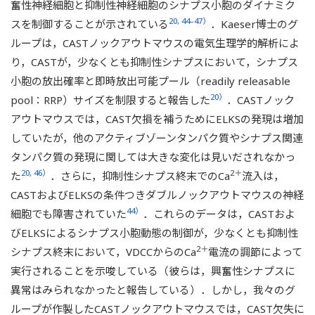
奮性神経細胞と抑制性神経細胞のシナプス小胞のダイナミク
20, 44–47）
スを制御することが示されている
．Kaeser博士のグ
ループは，CASTノックアウトマウスの電気生理学的解析によ
り，CASTが，少なくとも抑制性シナプスにおいて，シナプス
小胞の放出確率と即時放出可能プール（readily releasable
20）
pool：RRP）サイズを制限すると報告した
．CASTノック
アウトマウスでは，CAST欠損を補うためにELKSの発現は増加
していたが，他のアクティブゾーンタンパク質やシナプス関連
タンパク質の発現に関しては大きな変化は見いだされなかっ
20, 46）
2＋
た
．さらに，抑制性シナプス終末でのCa
流入は，
CASTおよびELKSの条件つきダブルノックアウトマウスの神経
44）
細胞でも障害されていた
．これらのデータは，CASTおよ
びELKSによるシナプス小胞動態の制御が，少なくとも抑制性
2＋
シナプス終末において，VDCCからのCa
電流の調節によって
実行されることを示唆している（彼らは，興奮性シナプスに
異常はみられなかったと報告している）．しかし，我々のグ
ループが作製したCASTノックアウトマウスでは，CAST欠失に