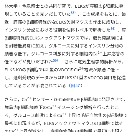
林大学・今泉博士との共同研究で，ELKSが膵臓のβ細胞に発
55）
現していることを見いだしていた
．この成果をもとに，最
近，膵臓のβ細胞特異的なELKS欠損マウスの作出に成功し，
56）
インスリン分泌における役割を個体レベルで解析した
．膵
β細胞特異的ELKSノックアウトマウスでは，糖負荷試験によ
る耐糖能異常に加え，グルコースに対するインスリン分泌の
2＋
顕著な低下，グルコース刺激に対する細胞内Ca
上昇応答の
56）
低下などが見いだされた
．さらに電気生理学的解析から，
2＋
ELKS KOのβ細胞ではL型のVDCCのCa
電流が顕著に低下
し，過剰発現のデータからはELKSがL型のVDCCの開口を促進
していることが示唆されている（
図4C
）．
2＋
さらに，Ca
センサー・G-CaMP8bをβ細胞膜に発現させて，
2＋
膵島内β細胞膜直下のCa
イメージング解析を行ったとこ
2＋
ろ，グルコース刺激によるCa
上昇は毛細血管側のβ細胞膜で
最初に出現するが，ELKSノックアウトマウスのβ細胞ではそ
2＋
のCa
上昇が減少し，毛細血管側のβ細胞膜で最初に出現す