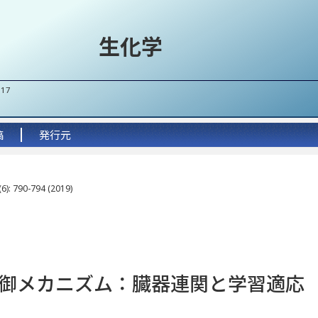
生化学
017
稿
発行元
6): 790-794 (2019)
御メカニズム
：
臓器連関と学習適応