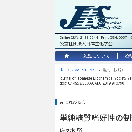
Online ISSN: 2189-0544 Print ISSN: 0037-1
公益社団法人日本生化学会
雑誌について
投
ホーム
Vol. 91 - No. 6
論文（抄録）
Journal of Japanese Biochemical Society 91(
doi:10.14952/SEIKAGAKU.2019.910790
みにれびゅう
単純糖質嗜好性の制
佐々木 努