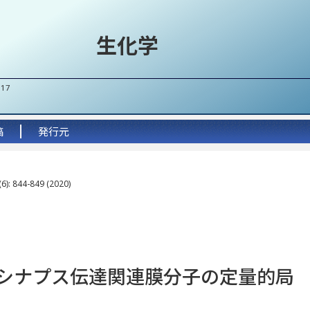
生化学
017
稿
発行元
6): 844-849 (2020)
いたシナプス伝達関連膜分子の定量的局