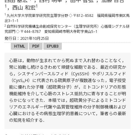
1
1
，西山 和宏
1
九州大学大学院薬学研究院生理学分野
◇ 〒812–8582 福岡県福岡市東区馬
出3–1–1
2
自然科学研究機構生命創成探究センター（生理学研究所）心循環シグナル研
究部門
◇ 〒444–8787 愛知県岡崎市明大寺町字東山5–1
発行日：2021年10月25日
HTML
PDF
EPUB3
心筋は，動物が生まれてから死ぬまで入れ替わることなく，
常に拍動し続けるきわめて頑健な細胞である．最近の研究か
ら，システインパースルフィド（CysSSH）やポリスルフィド
（CysS
H）に代表される硫黄原子が複数連なった，電子授受
n
能に優れた分子種（超硫黄分子）が，ミトコンドリアの形態
機能維持を介して心筋のストレス抵抗力に寄与することが明
らかになってきた．本稿では，超硫黄分子によるミトコンド
リアのエネルギー代謝や品質管理維持の分子制御機構および
心臓におけるその病態生理学的意義について，筆者らの最新
の知見を紹介する．