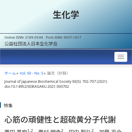
生化学
Online ISSN: 2189-0544 Print ISSN: 0037-1017
公益社団法人日本生化学会
ホーム
Vol. 93 - No. 5
論文（抄録）
Journal of Japanese Biochemical Society 93(5): 702-707 (2021)
doi:10.14952/SEIKAGAKU.2021.930702
特集
心筋の頑健性と超硫黄分子代謝
1,2
2
2
西田 基宏
，西村 明幸
，田中 智弘
，加藤 百合