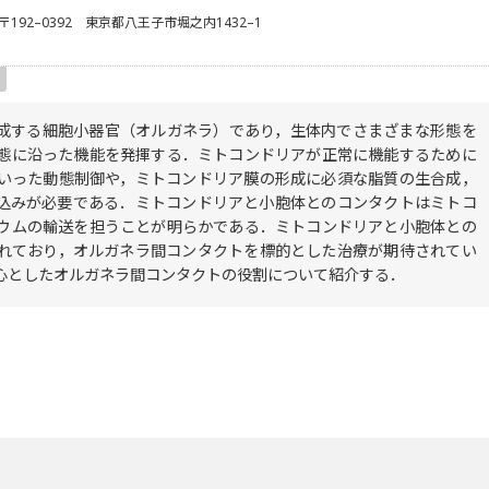
 〒192–0392 東京都八王子市堀之内1432–1
合成する細胞小器官（オルガネラ）であり，生体内でさまざまな形態を
態に沿った機能を発揮する．ミトコンドリアが正常に機能するために
いった動態制御や，ミトコンドリア膜の形成に必須な脂質の生合成，
り込みが必要である．ミトコンドリアと小胞体とのコンタクトはミトコ
ウムの輸送を担うことが明らかである．ミトコンドリアと小胞体との
れており，オルガネラ間コンタクトを標的とした治療が期待されてい
心としたオルガネラ間コンタクトの役割について紹介する．