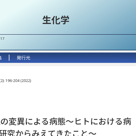
生化学
017
稿
発行元
2): 196-204 (2022)
Aの変異による病態
～
ヒトにおける病
研究からみえてきたこと
～