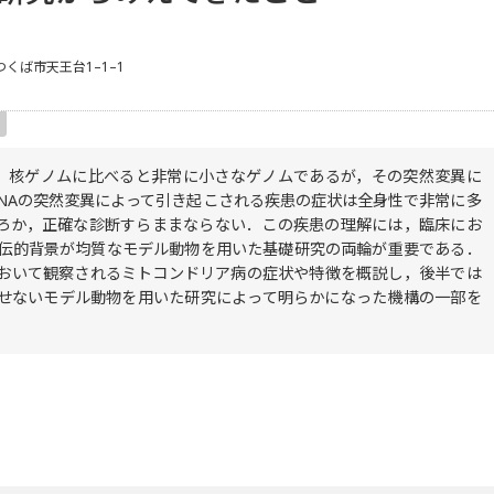
県つくば市天王台1–1–1
）は，核ゲノムに比べると非常に小さなゲノムであるが，その突然変異に
DNAの突然変異によって引き起こされる疾患の症状は全身性で非常に多
ろか，正確な診断すらままならない．この疾患の理解には，臨床にお
遺伝的背景が均質なモデル動物を用いた基礎研究の両輪が重要である．
おいて観察されるミトコンドリア病の症状や特徴を概説し，後半では
せないモデル動物を用いた研究によって明らかになった機構の一部を