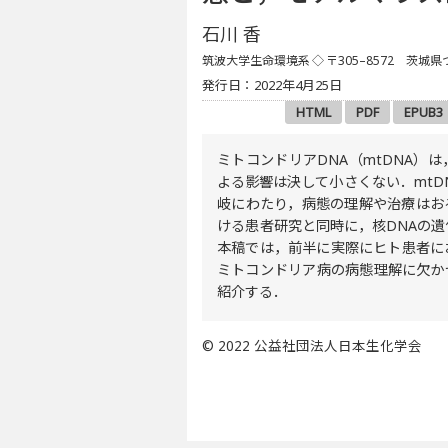
石川 香
筑波大学生命環境系
◇ 〒305–8572 茨城
発行日：2022年4月25日
HTML
PDF
EPUB3
ミトコンドリアDNA（mtDNA
よる影響は決して小さくない．mt
岐にわたり，病態の理解や治療はお
ける患者研究と同時に，核DNAの
本稿では，前半に実際にヒト患者に
ミトコンドリア病の病態理解に欠か
紹介する．
© 2022 公益社団法人日本生化学会