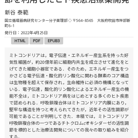
新谷 泰範
国立循環器病研究センター分子薬理部
◇ 〒564–8565 大阪府吹田市岸部新
町6–1
発行日：2022年4月25日
HTML
PDF
EPUB3
ミトコンドリアは，電子伝達・エネルギー産生系を持った好
気性細菌が，約20億年前に細胞内共生を成立させて進化をと
げてきた細胞小器官である．そのため，エネルギー産生をつ
かさどる電子伝達・酸化的リン酸化に関わる酵素のコア構造
は生物種を超えて保存され，生命維持に必須の機構となって
いる．電子伝達，酸化的リン酸化によるエネルギー産生の機
能不全は，ミトコンドリア病をはじめとする多くのヒト疾患
で認められる．呼吸鎖複合体はミトコンドリア内膜にあり，
堅牢な構造を持つと考えられてきたが，近年その活性調節が
可能であることが判明してきた．本稿では，ミトコンドリア
呼吸鎖複合体の一つであるチトクロム
c
オキシダーゼの活性調
節を標的とした治療法開発についての我々の取り組みを紹介
する．