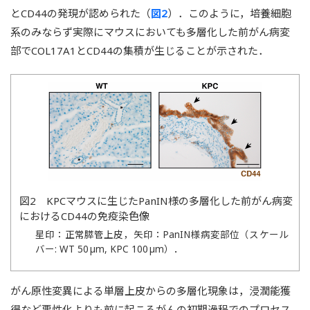
とCD44の発現が認められた（
図2
）．このように，培養細胞
系のみならず実際にマウスにおいても多層化した前がん病変
部でCOL17A1とCD44の集積が生じることが示された．
図2 KPCマウスに生じたPanIN様の多層化した前がん病変
におけるCD44の免疫染色像
星印：正常膵管上皮，矢印：PanIN様病変部位（スケール
バー: WT 50 µm, KPC 100 µm）．
がん原性変異による単層上皮からの多層化現象は，浸潤能獲
得など悪性化よりも前に起こるがんの初期過程でのプロセス