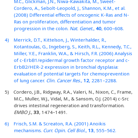
M.C., Glickman, J.N., Niwa-Kawakita, M., Sweet-
Cordero, A., Sebolt-Leopold, J., Shannon, K.M., et al.
(2008) Differential effects of oncogenic K-Ras and N-
Ras on proliferation, differentiation and tumor
progression in the colon.
Nat. Genet.
,
40
, 600–608.
4) Merrick, D.T., Kittelson, J., Winterhalder, R.,
Kotantoulas, G., Ingeberg, S., Keith, R.L., Kennedy, T.C.,
Miller, Y.E., Franklin, W.A., & Hirsch, F.R. (2006) Analysis
of c-ErbB1/epidermal growth factor receptor and c-
ErbB2/HER-2 expression in bronchial dysplasia:
evaluation of potential targets for chemoprevention
of lung cancer.
Clin. Cancer Res.
,
12
, 2281–2288.
5) Cordero, J.B., Ridgway, R.A., Valeri, N., Nixon, C., Frame,
M.C., Muller, W.J., Vidal, M., & Sansom, O.J. (2014) c-Src
drives intestinal regeneration and transformation.
EMBO J.
,
33
, 1474–1491.
6) Frisch, S.M. & Screaton, R.A. (2001) Anoikis
mechanisms.
Curr. Opin. Cell Biol.
,
13
, 555–562.