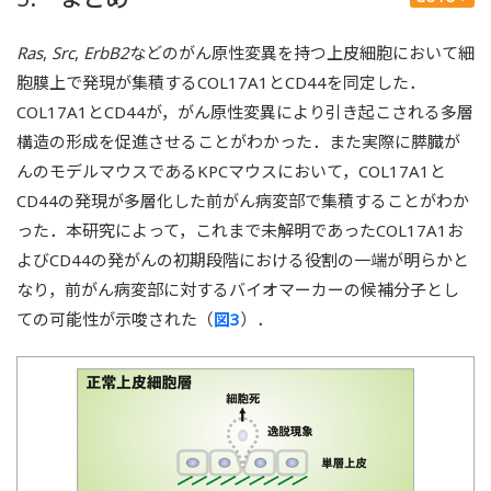
Ras
,
Src
,
ErbB2
などのがん原性変異を持つ上皮細胞において細
胞膜上で発現が集積するCOL17A1とCD44を同定した．
COL17A1とCD44が，がん原性変異により引き起こされる多層
構造の形成を促進させることがわかった．また実際に膵臓が
んのモデルマウスであるKPCマウスにおいて，COL17A1と
CD44の発現が多層化した前がん病変部で集積することがわか
った．本研究によって，これまで未解明であったCOL17A1お
よびCD44の発がんの初期段階における役割の一端が明らかと
なり，前がん病変部に対するバイオマーカーの候補分子とし
ての可能性が示唆された（
図3
）．