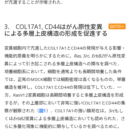
が亢進することが示唆された．
3. COL17A1, CD44はがん原性変異
GOTO
による多層上皮構造の形成を促進する
変異細胞内で亢進したCOL17A1とCD44の発現が与える影響・
機能的意義を明らかにするために，
Ras
,
Src
,
ErbB2
がん原性変
異によって引き起こされる多層上皮構造への関与を調べた．
培養細胞系において，細胞を通常よりも長期間培養した条件
では，正常のMDCK細胞では細胞密度は高くなるものの，単層
構造を維持し，COL17A1とCD44の発現は低下していた．一
方，RasV12変異細胞は長期間培養すると多層上皮構造を形成
するが，その上層部において非常に強いCOL17A1とCD44の集
積が観察された（
図1
）．COL17A1の強い膜局在は，
Src
もし
くは
ErbB2
変異による多層上皮構造においても認められた．さ
らに多層化現象に機能的に関与しているかを調べるために，