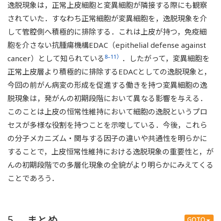
逸脱現象は，正常上皮細胞と変異細胞が隣接する際にも観察
されていた．すなわち正常細胞が変異細胞を，逸脱現象を介
して管腔側へ積極的に排除する．これは上皮が持つ，免疫細
胞を介さない抗腫瘍機構EDAC（epithelial defense against
8–11）
cancer）として知られている
．したがって，変異細胞を
正常上皮層より積極的に排除するEDACとしての逸脱現象と，
今回の前がん病変の形成を促進する働きを持つ変異細胞の逸
脱現象は，発がんの初期段階において異なる影響を与える．
このことは上皮の恒常性維持において細胞の逸脱というプロ
セスが多様な役割を持つことを示唆している．今後，これら
の分子メカニズム・関与する因子の違いや共通性を明らかに
することで，上皮恒常性維持における逸脱現象の重要性と，が
んの初期段階での多層化現象の全貌がより明らかにみえてくる
ことであろう．
5. まとめ
GOTO