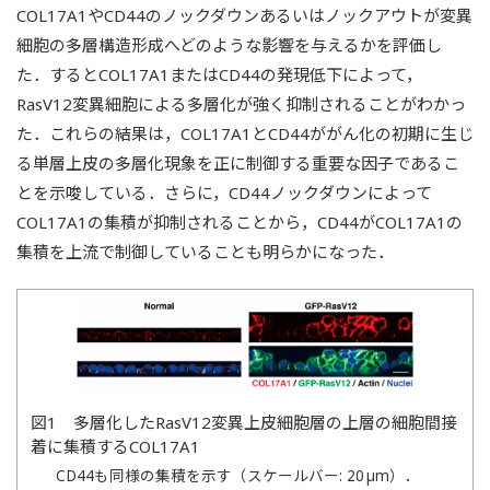
COL17A1やCD44のノックダウンあるいはノックアウトが変異
細胞の多層構造形成へどのような影響を与えるかを評価し
た．するとCOL17A1またはCD44の発現低下によって，
RasV12変異細胞による多層化が強く抑制されることがわかっ
た．これらの結果は，COL17A1とCD44ががん化の初期に生じ
る単層上皮の多層化現象を正に制御する重要な因子であるこ
とを示唆している．さらに，CD44ノックダウンによって
COL17A1の集積が抑制されることから，CD44がCOL17A1の
集積を上流で制御していることも明らかになった．
図1 多層化したRasV12変異上皮細胞層の上層の細胞間接
着に集積するCOL17A1
CD44も同様の集積を示す（スケールバー: 20 µm）．