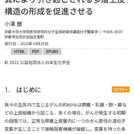
構造の形成を促進させる
小澤 慶
京都大学大学院医学研究科分子生体統御学講座分子腫瘍学
◇ 〒606–8501
京都市左京区吉田近衛町
発行日：2022年10月25日
HTML
PDF
EPUB3
© 2022 公益社団法人日本生化学会
1. はじめに
GOTO
我々の生体内で生じるがんの約80％は膵臓・乳腺・肺・腸な
どの上皮組織から起こる．多くの場合，がんが発生する初期
の段階では，正常な単層上皮層内に一つのがん原性の遺伝子
変異が生じることで接触阻害機構が破綻し，変異を持った多