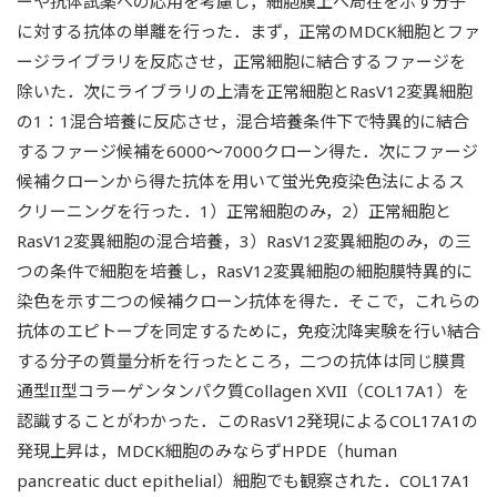
ーや抗体試薬への応用を考慮し，細胞膜上へ局在を示す分子
に対する抗体の単離を行った．まず，正常のMDCK細胞とファ
ージライブラリを反応させ，正常細胞に結合するファージを
除いた．次にライブラリの上清を正常細胞とRasV12変異細胞
の1：1混合培養に反応させ，混合培養条件下で特異的に結合
するファージ候補を6000～7000クローン得た．次にファージ
候補クローンから得た抗体を用いて蛍光免疫染色法によるス
クリーニングを行った．1）正常細胞のみ，2）正常細胞と
RasV12変異細胞の混合培養，3）RasV12変異細胞のみ，の三
つの条件で細胞を培養し，RasV12変異細胞の細胞膜特異的に
染色を示す二つの候補クローン抗体を得た．そこで，これらの
抗体のエピトープを同定するために，免疫沈降実験を行い結合
する分子の質量分析を行ったところ，二つの抗体は同じ膜貫
通型II型コラーゲンタンパク質Collagen XVII（COL17A1）を
認識することがわかった．このRasV12発現によるCOL17A1の
発現上昇は，MDCK細胞のみならずHPDE（human
pancreatic duct epithelial）細胞でも観察された．COL17A1