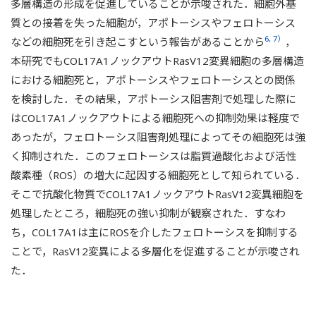
多層構造の形成を促進していることが示唆された．細胞外基
質との接着を失った細胞が，アポトーシスやフェロトーシス
6, 7）
などの細胞死を引き起こすという報告があることから
，
本研究でもCOL17A1ノックアウトRasV12変異細胞の多層構造
における細胞死と，アポトーシスやフェロトーシスとの関係
を検討した．その結果，アポトーシス阻害剤で処理した際に
はCOL17A1ノックアウトによる細胞死への抑制効果は軽度で
あったが，フェロトーシス阻害剤処理によってその細胞死は強
く抑制された．このフェロトーシスは脂質過酸化および活性
酸素種（ROS）の増大に起因する細胞死として知られている．
そこで抗酸化物質でCOL17A1ノックアウトRasV12変異細胞を
処理したところ，細胞死の強い抑制が観察された．すなわ
ち，COL17A1は主にROSを介したフェロトーシスを抑制する
ことで，RasV12変異による多層化を促進することが示唆され
た．