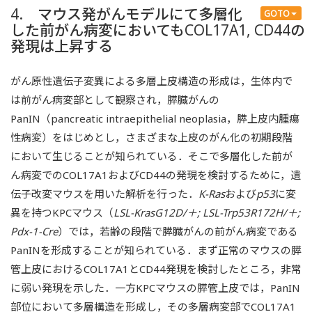
4. マウス発がんモデルにて多層化
GOTO
した前がん病変においてもCOL17A1, CD44の
発現は上昇する
がん原性遺伝子変異による多層上皮構造の形成は，生体内で
は前がん病変部として観察され，膵臓がんの
PanIN（pancreatic intraepithelial neoplasia，膵上皮内腫瘍
性病変）をはじめとし，さまざまな上皮のがん化の初期段階
において生じることが知られている．そこで多層化した前が
ん病変でのCOL17A1およびCD44の発現を検討するために，遺
伝子改変マウスを用いた解析を行った．
K-Ras
および
p53
に変
異を持つKPCマウス（
LSL-KrasG12D/＋; LSL-Trp53R172H/＋;
Pdx-1-Cre
）では，若齢の段階で膵臓がんの前がん病変である
PanINを形成することが知られている．まず正常のマウスの膵
管上皮におけるCOL17A1とCD44発現を検討したところ，非常
に弱い発現を示した．一方KPCマウスの膵管上皮では，PanIN
部位において多層構造を形成し，その多層病変部でCOL17A1