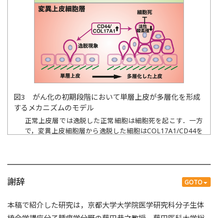
図3 がん化の初期段階において単層上皮が多層化を形成
するメカニズムのモデル
正常上皮層では逸脱した正常細胞は細胞死を起こす．一方
で，変異上皮細胞層から逸脱した細胞はCOL17A1/CD44を
介して活性酸素種を低下させ，細胞死へ抵抗性を示す．こ
の結果，変異細胞は上皮の多層化を促進する．
謝辞
GOTO
本稿で紹介した研究は，京都大学大学院医学研究科分子生体