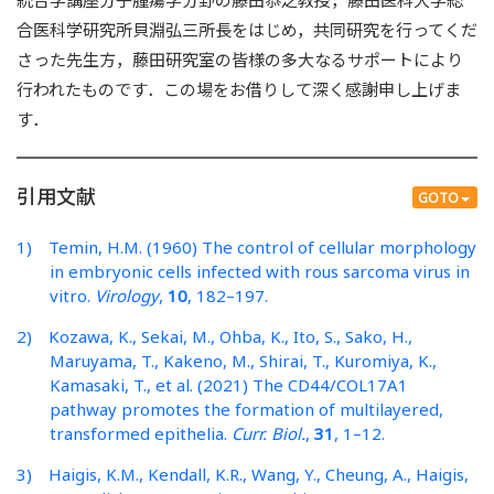
統合学講座分子腫瘍学分野の藤田恭之教授，藤田医科大学総
合医科学研究所貝淵弘三所長をはじめ，共同研究を行ってくだ
さった先生方，藤田研究室の皆様の多大なるサポートにより
行われたものです．この場をお借りして深く感謝申し上げま
す．
引用文献
GOTO
1) Temin, H.M. (1960) The control of cellular morphology
in embryonic cells infected with rous sarcoma virus in
vitro.
Virology
,
10
, 182–197.
2) Kozawa, K., Sekai, M., Ohba, K., Ito, S., Sako, H.,
Maruyama, T., Kakeno, M., Shirai, T., Kuromiya, K.,
Kamasaki, T., et al. (2021) The CD44/COL17A1
pathway promotes the formation of multilayered,
transformed epithelia.
Curr. Biol.
,
31
, 1–12.
3) Haigis, K.M., Kendall, K.R., Wang, Y., Cheung, A., Haigis,