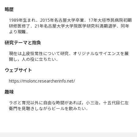
略歴
1989年生まれ．2015年名古屋大学卒業．17年大垣市民病院初期
研修医修了．21年名古屋大学大学院医学研究科満期退学．同年
より現職．
研究テーマと抱負
現在は上皮恒常性について研究．オリジナルなサイエンスを展
開し，人の役に立ちたい．
ウェブサイト
https://molonc.researcherinfo.net/
趣味
ラボと育児以外に自由な時間があれば，小三治，十五代目仁左
衛門を見聴きしながらビールを飲みたい．