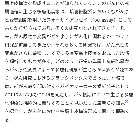
層上皮構造を形成することが知られている．このがん化の初
期過程に生じる多層化現象は，培養細胞系においてもがん原
性変異細胞を用いたフォーサイアッセイ（foci assay）として
1）
古くから知られており，多くの研究がなされてきた
．以
来，がん原性の変異がどのようにがん化に関わるかについて
研究が進展してきたが，それら多くの研究では，がん原性の
変異がさらに蓄積し，すでに多層変異上皮層を形成した段階
を解析したものが多く，どのように正常の単層上皮細胞層か
らがん原性変異によって多層化現象が生じるかは多くが謎であ
り，がん研究におけるブラックボックスであった．本稿で
は，前がん病変部に対するバイオマーカーの候補分子として
COL17A1およびCD44を同定し，がん初期において生じる多層
2）
化現象に機能的に関与することを見いだした筆者らの知見
を紹介し，がん化における多層上皮構造形成に関して概説す
る．