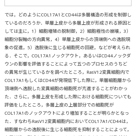
では，どのようにCOL17A1とCD44は多層構造の形成を制御し
ているのだろうか．単層上皮から多層上皮が形成される原因と
しては主に，1）細胞増殖の脱制御，2）細胞極性の崩壊，3）
細胞分裂軸の方向異常，4）単層上皮からの頂端側への逸脱現
象の促進，5）逸脱後に生じる細胞死の回避，などが考えられ
る．そこで，COL17A1ノックアウト，あるいはCD44ノックダ
ウンの影響を評価することによって五つのプロセスのうちど
の異常が生じているかを調べたところ，RasV12変異細胞内で
COL17A1もしくはCD44が発現低下した際に，単層細胞層から
頂端側へ逸脱した変異細胞の細胞死が亢進することがわかっ
た．さらに，多層上皮を形成した際における細胞死についても
評価をしたところ，多層上皮の上層部分での細胞死が
COL17A1のノックアウトにより増加することが明らかとなっ
た．すなわちRasV12変異細胞内においてCOL17A1/CD44は，
細胞層からの逸脱後に生じる細胞死を抑制することによって，