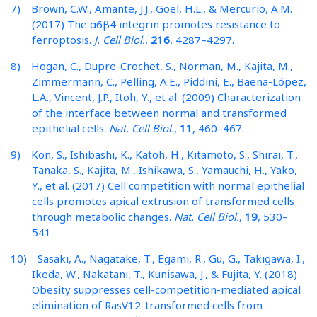
7) Brown, C.W., Amante, J.J., Goel, H.L., & Mercurio, A.M.
(2017) The α6β4 integrin promotes resistance to
ferroptosis.
J. Cell Biol.
,
216
, 4287–4297.
8) Hogan, C., Dupre-Crochet, S., Norman, M., Kajita, M.,
Zimmermann, C., Pelling, A.E., Piddini, E., Baena-López,
L.A., Vincent, J.P., Itoh, Y., et al. (2009) Characterization
of the interface between normal and transformed
epithelial cells.
Nat. Cell Biol.
,
11
, 460–467.
9) Kon, S., Ishibashi, K., Katoh, H., Kitamoto, S., Shirai, T.,
Tanaka, S., Kajita, M., Ishikawa, S., Yamauchi, H., Yako,
Y., et al. (2017) Cell competition with normal epithelial
cells promotes apical extrusion of transformed cells
through metabolic changes.
Nat. Cell Biol.
,
19
, 530–
541.
10) Sasaki, A., Nagatake, T., Egami, R., Gu, G., Takigawa, I.,
Ikeda, W., Nakatani, T., Kunisawa, J., & Fujita, Y. (2018)
Obesity suppresses cell-competition-mediated apical
elimination of RasV12-transformed cells from