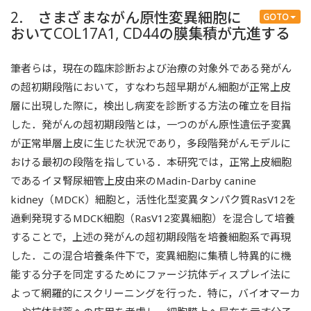
2. さまざまながん原性変異細胞に
GOTO
おいてCOL17A1, CD44の膜集積が亢進する
筆者らは，現在の臨床診断および治療の対象外である発がん
の超初期段階において，すなわち超早期がん細胞が正常上皮
層に出現した際に，検出し病変を診断する方法の確立を目指
した．発がんの超初期段階とは，一つのがん原性遺伝子変異
が正常単層上皮に生じた状況であり，多段階発がんモデルに
おける最初の段階を指している．本研究では，正常上皮細胞
であるイヌ腎尿細管上皮由来のMadin-Darby canine
kidney（MDCK）細胞と，活性化型変異タンパク質RasV12を
過剰発現するMDCK細胞（RasV12変異細胞）を混合して培養
することで，上述の発がんの超初期段階を培養細胞系で再現
した．この混合培養条件下で，変異細胞に集積し特異的に機
能する分子を同定するためにファージ抗体ディスプレイ法に
よって網羅的にスクリーニングを行った．特に，バイオマーカ