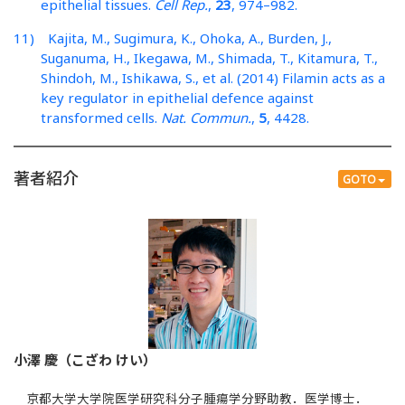
epithelial tissues.
Cell Rep.
,
23
, 974–982.
11) Kajita, M., Sugimura, K., Ohoka, A., Burden, J.,
Suganuma, H., Ikegawa, M., Shimada, T., Kitamura, T.,
Shindoh, M., Ishikawa, S., et al. (2014) Filamin acts as a
key regulator in epithelial defence against
transformed cells.
Nat. Commun.
,
5
, 4428.
著者紹介
GOTO
小澤 慶（こざわ けい）
京都大学大学院医学研究科分子腫瘍学分野助教．医学博士．