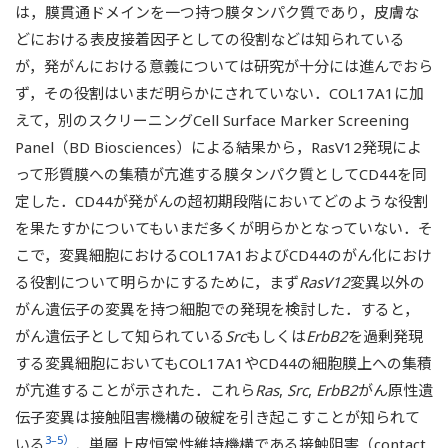
は，膜貫通ドメインを一つ持つ膜タンパク質であり，皮膚な
どにおける表皮接着因子としての役割などは知られている
が，発がんにおける意義については研究が十分には進んでおら
ず，その役割はいまだ明らかにされていない．COL17A1に加
えて，別のスクリーニングCell Surface Marker Screening
Panel（BD Biosciences）による結果から，RasV12発現によ
って形質膜への集積が亢進する膜タンパク質としてCD44を同
定した．CD44が発がんの超初期段階においてどのような役割
を果たすかについてもいまだ多くが明らかとなっていない．そ
こで，変異細胞におけるCOL17A1およびCD44のがん化におけ
る役割について明らかにするために，まず
RasV12
変異以外の
がん遺伝子の変異を持つ細胞での発現を検討した．すると，
がん遺伝子として知られている
Src
もしくは
ErbB2
を過剰発現
する変異細胞においてもCOL17A1やCD44の細胞膜上への集積
が亢進することが示された．これら
Ras
,
Src
,
ErbB2
がん原性遺
伝子変異は接触阻害機構の破綻を引き起こすことが知られて
3–5）
いる
．単層上皮恒常性維持機構である接触阻害（contact