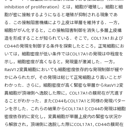
inhibition of proliferation）とは，細胞が増殖し，細胞と細
胞が密に接触するようになると増殖が抑制される現象であ
る．この接触阻害機構により上皮は単層を維持する．一方，
細胞ががん化すると，この接触阻害制御を消失し多層上皮構
造を形成することが知られている．そこで，COL17A1および
CD44の発現を制御する条件を探索したところ，正常細胞にお
いては，細胞密度が低い条件ではCOL17A1の発現は中程度を
示し，細胞密度が高くなると，発現量が激減した．一方，
RasV12変異細胞においても細胞密度依存的な発現制御が緩や
かにみられたが，その発現は総じて正常細胞より高いことが
わかった．さらに，細胞密度が高く緊密な単層からRasV12変
異細胞が頂端側へ逸脱した際に，COL17A1の膜局在が亢進す
ることがわかった．またCD44もCOL17A1と同様の発現パター
ンを示した．これらの結果からCOL17A1とCD44の発現は細胞
密度依存的に変化し，変異細胞が単層上皮内の緊密な状況か
ら解放され，頂端側に逸脱した際にCOL17A1, CD44の膜局在