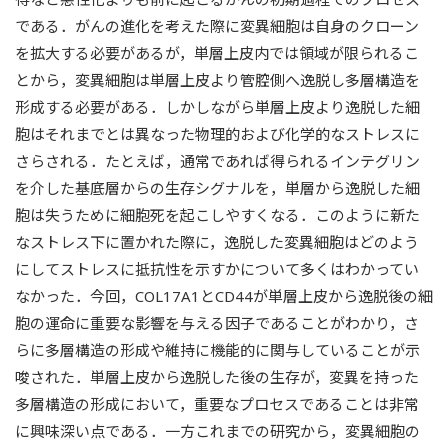
である．がんの進化を考えた際に変異細胞は自身のクローン
を拡大する必要があるが，単層上皮内では領域が限られるこ
とから，変異細胞は単層上皮より管腔側へ逸脱し多層構造を
形成する必要がある．しかしながら単層上皮より逸脱した細
胞はそれまでとは異なった物理的および化学的なストレスに
さらされる．たとえば，通常であれば得られるインテグリン
を介した基底層からの生存シグナルを，単層から逸脱した細
胞は失うために細胞死を起こしやすくなる．このように新た
なストレス下に置かれた際に，逸脱した変異細胞はどのよう
にしてストレスに抵抗性を示すかについて多くはわかってい
なかった．今回，COL17A1とCD44が単層上皮から逸脱後の細
胞の運命に重要な影響を与える因子であることがわかり，さ
らに多層構造の形成や維持に機能的に関与していることが示
唆された．単層上皮から逸脱した後の生存が，変異を持った
多層構造の形成において，重要なプロセスであることは非常
に興味深い点である．一方これまでの研究から，変異細胞の