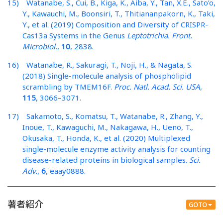
15) Watanabe, S., Cui, B., Kiga, K., Aiba, Y., Tan, X.E., Sato’o,
Y., Kawauchi, M., Boonsiri, T., Thitiananpakorn, K., Taki,
Y., et al. (2019) Composition and Diversity of CRISPR-
Cas13a Systems in the Genus
Leptotrichia.
Front.
Microbiol.
,
10
, 2838.
16) Watanabe, R., Sakuragi, T., Noji, H., & Nagata, S.
(2018) Single-molecule analysis of phospholipid
scrambling by TMEM16F.
Proc. Natl. Acad. Sci. USA
,
115
, 3066–3071.
17) Sakamoto, S., Komatsu, T., Watanabe, R., Zhang, Y.,
Inoue, T., Kawaguchi, M., Nakagawa, H., Ueno, T.,
Okusaka, T., Honda, K., et al. (2020) Multiplexed
single-molecule enzyme activity analysis for counting
disease-related proteins in biological samples.
Sci.
Adv.
,
6
, eaay0888.
著者紹介
GOTO