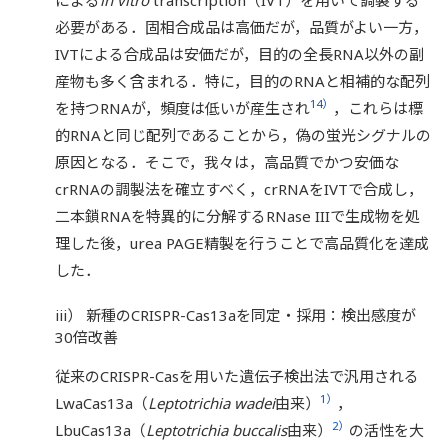
必要がある．固相合成品は高価だが，品質がよい一方，
IVTによる合成品は安価だが，目的の全長RNA以外の副
産物も多く含まれる．特に，目的のRNAと相補的な配列
14）
を持つRNAが，頻度は低いが産生され
，これらは標
的RNAと同じ配列であることから，偽の蛍光シグナルの
原因となる．そこで，我々は，高品質でかつ安価な
crRNAの調製法を確立すべく，crRNAをIVTで合成し，
二本鎖RNAを特異的に分解するRNase IIIで生成物を処
理した後，urea PAGE精製を行うことで高品質化を達成
した．
iii） 新種のCRISPR-Cas13aを同定・採用：検出感度が
30倍改善
従来のCRISPR-Casを用いた遺伝子検出法で汎用される
1）
LwaCas13a（
Leptotrichia wadei
由来）
，
2）
LbuCas13a（
Leptotrichia buccalis
由来）
の活性を大