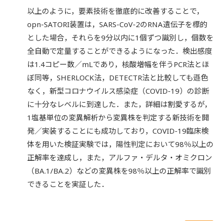
以上のように，要素技術を徹底的に改善することで，
opn-SATORI装置は，SARS-CoV-2のRNA遺伝子を標的
とした場合，それらを9分以内に1個ずつ識別し，個数を
全自動で定量することができるようになった．検出感度
は1.4コピー数／mLであり，核酸増幅を伴うPCR法とほ
ぼ同等，SHERLOCK法，DETECTR法と比較しても遜色
なく，新型コロナウイルス感染症（COVID-19）の診断
に十分なレベルに到達した．また，詳細は割愛するが，
1塩基単位の変異解析から変異株を判定する新技術を開
発／実装することにも成功しており，COVID-19臨床検
体を用いた検証実験では，陽性判定において98％以上の
正解率を達成し，また，アルファ・デルタ・オミクロン
（BA.1/BA.2）などの変異株を98％以上の正解率で識別
できることを実証した．