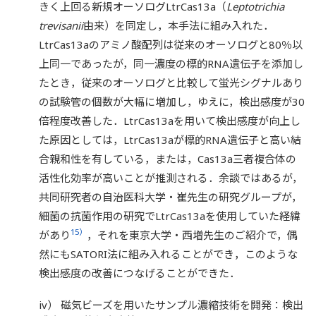
きく上回る新規オーソログLtrCas13a（
Leptotrichia
trevisanii
由来）を同定し，本手法に組み入れた．
LtrCas13aのアミノ酸配列は従来のオーソログと80％以
上同一であったが，同一濃度の標的RNA遺伝子を添加し
たとき，従来のオーソログと比較して蛍光シグナルあり
の試験管の個数が大幅に増加し，ゆえに，検出感度が30
倍程度改善した．LtrCas13aを用いて検出感度が向上し
た原因としては，LtrCas13aが標的RNA遺伝子と高い結
合親和性を有している，または，Cas13a三者複合体の
活性化効率が高いことが推測される．余談ではあるが，
共同研究者の自治医科大学・崔先生の研究グループが，
細菌の抗菌作用の研究でLtrCas13aを使用していた経緯
15）
があり
，それを東京大学・西増先生のご紹介で，偶
然にもSATORI法に組み入れることができ，このような
検出感度の改善につなげることができた．
iv） 磁気ビーズを用いたサンプル濃縮技術を開発：検出