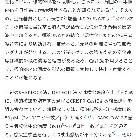
性化に伴い，標的RNAを
cis
切断し，さらには，周囲の一本鎖
7）
RNAを無作為に
trans
切断することが知られている
．そのた
め，蛍光基質として，長さが5塩基ほどのRNAオリゴヌクレオ
チドの両端に蛍光基と消光基が結合した低分子化合物を反応
液中に加えると，標的RNAとの結合で活性化したCas13a三者
複合体により切断され，蛍光基と消光基の解離に伴って蛍光
シグナルが発生する．この蛍光シグナルの強度やその変化速
度は標的RNAの濃度と相関があるため，Cas13aを用いること
で，標的RNAの濃度を蛍光の情報に変換して検出・定量する
ことが可能となる．
上述のSHERLOCK法，DETECTR法では検出感度を上げるため
に，標的核酸を増幅する過程とCRISPR-Casによる検出過程を
組み合わせている．増幅なしでは，標的核酸の検出感度は約
7
7, 8）
50 pM（3×10
コピー数／µL）と高く
，SARS-CoV-2の感
3
6
染患者検体中の濃度（約10
～10
コピー数／µL）を鑑みる
9）
と，感染症検査を行うには検出感度が不十分である
．その