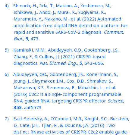
4) Shinoda, H., Iida, T., Makino, A., Yoshimura, M.,
Ishikawa, J., Ando, J., Murai, K., Sugiyama, K.,
Muramoto, Y., Nakano, M., et al. (2022) Automated
amplification-free digital RNA detection platform for
rapid and sensitive SARS-CoV-2 diagnosis.
Commun.
Biol.
,
5
, 473.
5) Kaminski, M.M., Abudayyeh, O.O., Gootenberg, J.S.,
Zhang, F., & Collins, J.J. (2021) CRISPR-based
diagnostics.
Nat. Biomed. Eng.
,
5
, 643–656.
6) Abudayyeh, O.O., Gootenberg, J.S., Konermann, S.,
Joung, J., Slaymaker, I.M., Cox, D.B., Shmakov, S.,
Makarova, K.S., Semenova, E., Minakhin, L., et al.
(2016) C2c2 is a single-component programmable
RNA-guided RNA-targeting CRISPR effector.
Science
,
353
, aaf5573.
7) East-Seletsky, A., O’Connell, M.R., Knight, S.C., Burstein,
D., Cate, J.H., Tjian, R., & Doudna, J.A. (2016) Two
distinct RNase activities of CRISPR-C2c2 enable guide-