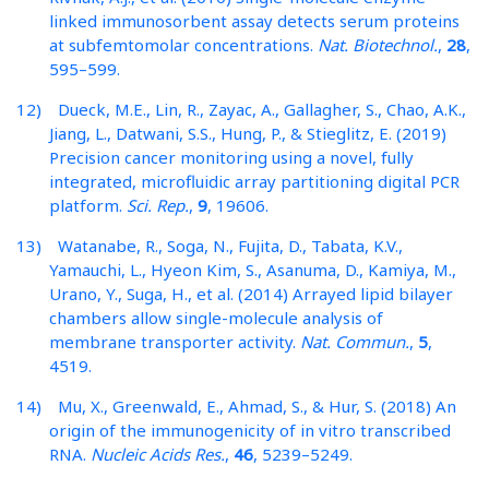
linked immunosorbent assay detects serum proteins
at subfemtomolar concentrations.
Nat. Biotechnol.
,
28
,
595–599.
12) Dueck, M.E., Lin, R., Zayac, A., Gallagher, S., Chao, A.K.,
Jiang, L., Datwani, S.S., Hung, P., & Stieglitz, E. (2019)
Precision cancer monitoring using a novel, fully
integrated, microfluidic array partitioning digital PCR
platform.
Sci. Rep.
,
9
, 19606.
13) Watanabe, R., Soga, N., Fujita, D., Tabata, K.V.,
Yamauchi, L., Hyeon Kim, S., Asanuma, D., Kamiya, M.,
Urano, Y., Suga, H., et al. (2014) Arrayed lipid bilayer
chambers allow single-molecule analysis of
membrane transporter activity.
Nat. Commun.
,
5
,
4519.
14) Mu, X., Greenwald, E., Ahmad, S., & Hur, S. (2018) An
origin of the immunogenicity of in vitro transcribed
RNA.
Nucleic Acids Res.
,
46
, 5239–5249.