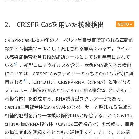
2. CRISPR-Casを用いた核酸検出
GOTO
CRISPR-Casは2020年のノーベル化学賞受賞で知られる革新的
なゲノム編集ツールとして汎用される酵素であるが，ウイル
ス感染症検査を含む核酸診断ツールとしても近年着目されて
5）
いる
．新型コロナウイルスを含む一本鎖RNA遺伝子の検出
においては，CRISPR-CasファミリーのうちのCas13aが特に頻
6）
用される
．Cas13aは，CRISPR-RNA（crRNA）と呼ばれる
ステムループ構造のRNAとCas13a-crRNA複合体（Cas13a二
者複合体）を形成する，RNA誘導型ヌクレアーゼである．
Cas13a二者複合体はcrRNA中のスペーサーと呼ばれる領域と
相補的配列を持つ一本鎖の標的RNAと結合することでCas13a-
crRNA-標的RNA複合体（Cas13a三者複合体）を形成し，自身
の構造変化を誘起するとともに活性化する．そして，この活