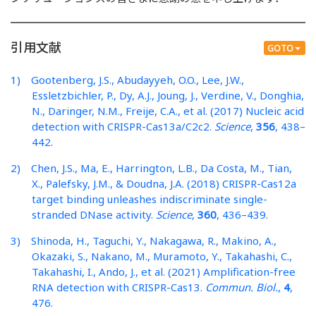
引用文献
GOTO
1) Gootenberg, J.S., Abudayyeh, O.O., Lee, J.W.,
Essletzbichler, P., Dy, A.J., Joung, J., Verdine, V., Donghia,
N., Daringer, N.M., Freije, C.A., et al. (2017) Nucleic acid
detection with CRISPR-Cas13a/C2c2.
Science
,
356
, 438–
442.
2) Chen, J.S., Ma, E., Harrington, L.B., Da Costa, M., Tian,
X., Palefsky, J.M., & Doudna, J.A. (2018) CRISPR-Cas12a
target binding unleashes indiscriminate single-
stranded DNase activity.
Science
,
360
, 436–439.
3) Shinoda, H., Taguchi, Y., Nakagawa, R., Makino, A.,
Okazaki, S., Nakano, M., Muramoto, Y., Takahashi, C.,
Takahashi, I., Ando, J., et al. (2021) Amplification-free
RNA detection with CRISPR-Cas13.
Commun. Biol.
,
4
,
476.