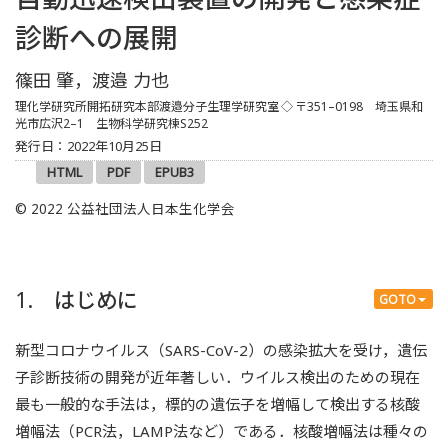
診断への展開
篠田 肇，渡邉 力也
理化学研究所開拓研究本部渡邉分子生理学研究室
◇ 〒351–0198 埼玉県和
光市広沢2–1 生物科学研究棟S252
発行日：2022年10月25日
HTML
PDF
EPUB3
© 2022 公益社団法人日本生化学会
1. はじめに
GOTO
新型コロナウイルス（SARS-CoV-2）の感染拡大を受け，遺伝
子診断技術の開発が近年著しい．ウイルス検出のための現在
最も一般的な手法は，標的の遺伝子を増幅して検出する核酸
増幅法（PCR法，LAMP法など）である．核酸増幅法は種々の