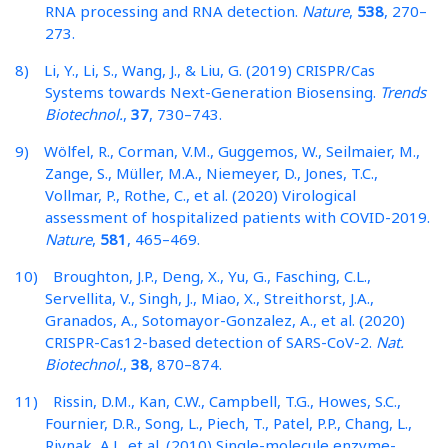
RNA processing and RNA detection.
Nature
,
538
, 270–
273.
8) Li, Y., Li, S., Wang, J., & Liu, G. (2019) CRISPR/Cas
Systems towards Next-Generation Biosensing.
Trends
Biotechnol.
,
37
, 730–743.
9) Wölfel, R., Corman, V.M., Guggemos, W., Seilmaier, M.,
Zange, S., Müller, M.A., Niemeyer, D., Jones, T.C.,
Vollmar, P., Rothe, C., et al. (2020) Virological
assessment of hospitalized patients with COVID-2019.
Nature
,
581
, 465–469.
10) Broughton, J.P., Deng, X., Yu, G., Fasching, C.L.,
Servellita, V., Singh, J., Miao, X., Streithorst, J.A.,
Granados, A., Sotomayor-Gonzalez, A., et al. (2020)
CRISPR-Cas12-based detection of SARS-CoV-2.
Nat.
Biotechnol.
,
38
, 870–874.
11) Rissin, D.M., Kan, C.W., Campbell, T.G., Howes, S.C.,
Fournier, D.R., Song, L., Piech, T., Patel, P.P., Chang, L.,
Rivnak, A.J., et al. (2010) Single-molecule enzyme-