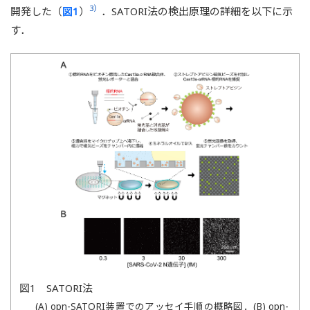
3）
開発した（
図1
）
．SATORI法の検出原理の詳細を以下に示
す．
図1 SATORI法
(A) opn-SATORI装置でのアッセイ手順の概略図．(B) opn-