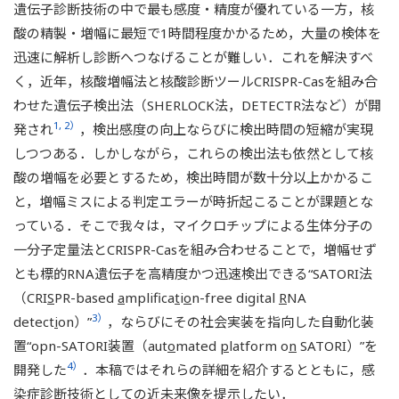
遺伝子診断技術の中で最も感度・精度が優れている一方，核
酸の精製・増幅に最短で1時間程度かかるため，大量の検体を
迅速に解析し診断へつなげることが難しい．これを解決すべ
く，近年，核酸増幅法と核酸診断ツールCRISPR-Casを組み合
わせた遺伝子検出法（SHERLOCK法，DETECTR法など）が開
1, 2）
発され
，検出感度の向上ならびに検出時間の短縮が実現
しつつある．しかしながら，これらの検出法も依然として核
酸の増幅を必要とするため，検出時間が数十分以上かかるこ
と，増幅ミスによる判定エラーが時折起こることが課題とな
っている．そこで我々は，マイクロチップによる生体分子の
一分子定量法とCRISPR-Casを組み合わせることで，増幅せず
とも標的RNA遺伝子を高精度かつ迅速検出できる“SATORI法
（CRI
S
PR-based
a
mplifica
t
i
o
n-free digital
R
NA
3）
detect
i
on）”
，ならびにその社会実装を指向した自動化装
置“opn-SATORI装置（aut
o
mated
p
latform o
n
SATORI）”を
4）
開発した
．本稿ではそれらの詳細を紹介するとともに，感
染症診断技術としての近未来像を提示したい．