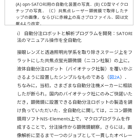
(A) opn-SATORI用の自動化装置の写真．(B) CD型マイクロ
チップの写真．（C）共焦点レーザー顕微鏡で取得したチ
ップの画像，ならびに赤線上の高さプロファイル．図は文
献4より改変．
i） 自動分注ロボットと解析プログラムを開発：SATORI
法のマニュアル操作を全自動化
接眼レンズと透過照明光学系を取り除きステージ上をフ
ラットにした共焦点蛍光顕微鏡（ニコン社製）の上に，
液体自動分注ロボット（バイオテック社製）を覆いかぶ
さるように設置したシンプルなものである（
図2A
）．
ちなみに，当初，さまざまな自動分注機メーカーに相談
したが断られ，国内のバイオテック社にのみご快諾いた
だき，顕微鏡に設置できる自動分注ロボットの製造を請
け負っていただいた．全自動化に関しては，ニコン顕微
鏡用ソフトNIS-Elements上で，マクロプログラムを作
成することで，分注操作から顕微鏡観察，さらには，画
像解析に至るまで一つのジョブとして一貫したオペレー