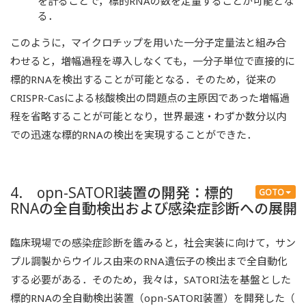
を計ることで，標的RNAの数を定量することが可能とな
る．
このように，マイクロチップを用いた一分子定量法と組み合
わせると，増幅過程を導入しなくても，一分子単位で直接的に
標的RNAを検出することが可能となる．そのため，従来の
CRISPR-Casによる核酸検出の問題点の主原因であった増幅過
程を省略することが可能となり，世界最速・わずか数分以内
での迅速な標的RNAの検出を実現することができた．
4. opn-SATORI装置の開発：標的
GOTO
RNAの全自動検出および感染症診断への展開
臨床現場での感染症診断を鑑みると，社会実装に向けて，サン
プル調製からウイルス由来のRNA遺伝子の検出まで全自動化
する必要がある．そのため，我々は，SATORI法を基盤とした
標的RNAの全自動検出装置（opn-SATORI装置）を開発した（