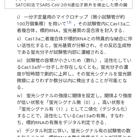
SATORI法でSARS-CoV-2のN遺伝子断片を検出した際の画
像例．図は文献4より改変．
i） 一分子定量用のマイクロチップ（微小試験管が約
13）
100万個集積）を用いて
，その試験管内にCas13a二
者複合体，標的RNA，蛍光基質の混合液を封入する．
ii） Cas13a二者複合体が標的RNAとの特異的な結合に伴
い活性化すると，蛍光基質が分解され，その反応生成物
である蛍光分子が試験管内部に濃縮される．
iii） 試験管の容積が小さいため（数fL），活性化してい
るCas13aが一分子しか存在しなくとも，蛍光分子の濃
度が短時間で劇的に上昇し，その蛍光シグナルを蛍光顕
微鏡によりわずか数分以内に検出することが可能とな
る．
iv） 蛍光シグナルの強度に閾値を設定し，閾値より強度
が低い状態を「蛍光シグナル無（0）」，高い状態を
「蛍光シグナル有（1）」として二値化（デジタル化）
することで，活性化しているCas13aの有無，すなわ
ち，標的RNAの有無をデジタル判定できる．
v） デジタル判定に伴い，蛍光シグナル有の試験管の数