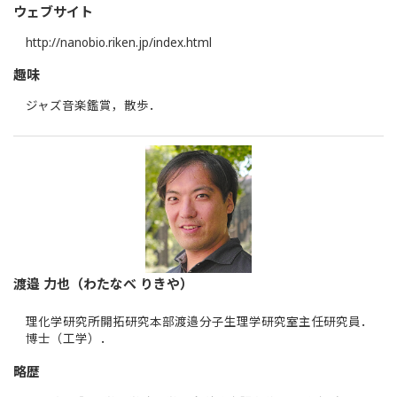
ウェブサイト
http://nanobio.riken.jp/index.html
趣味
ジャズ音楽鑑賞，散歩．
渡邉 力也（わたなべ りきや）
理化学研究所開拓研究本部渡邉分子生理学研究室主任研究員．
博士（工学）．
略歴