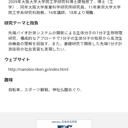
2009年大阪大学大学院工学研究科博士課程修了．博士（工
学）．同年大阪大学産業科学研究所研究員，11年東京大学大学
院工学系研究科助教，16年講師，18年より現職．
研究テーマと抱負
先端バイオ計測システムの開発による生体分子の1分子生物物理
研究．構成的なアプローチで1分子の生体分子の知見から高次生
命機能の理解を目指す．また，基礎研究で開発した先端1分子計
測技術の社会実装も実現したい．
ウェブサイト
http://nanobio.riken.jp/index.html
趣味
自転車，スポーツ観戦，神社仏閣めぐり．