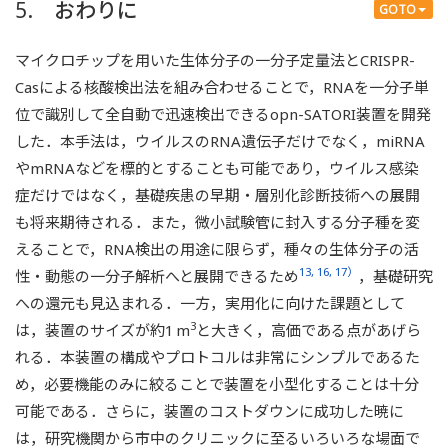
5. おわりに
GOTO
マイクロチップを用いた生体分子の一分子定量法とCRISPR-
Casによる核酸検出法を組み合わせることで，RNAを一分子単
位で識別して全自動で迅速検出できるopn-SATORI装置を開発
した．本手法は，ウイルスのRNA遺伝子だけでなく，miRNA
やmRNAなどを標的とすることも可能であり，ウイルス感染
症だけではなく，基礎疾患の早期・層別化診断技術への展開
も将来期待される．また，微小試験管に封入する分子種を変
えることで，RNA検出の用途に限らず，種々の生体分子の活
13, 16, 17）
性・動態の一分子解析へと展開できるため
，基礎研究
への還元も見込まれる．一方，実用化に向けた課題として
3
は，装置のサイズが約1 m
と大きく，高価である点があげら
れる．本装置の構成やプロトコルは非常にシンプルであるた
め，必要機能のみに絞ることで装置を小型化することは十分
可能である．さらに，装置のコストダウンに成功した暁に
は，研究機関から市中のクリニックに至るいろいろな場面で