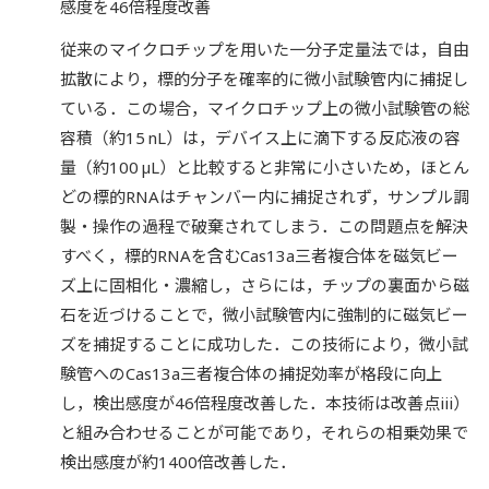
感度を46倍程度改善
従来のマイクロチップを用いた一分子定量法では，自由
拡散により，標的分子を確率的に微小試験管内に捕捉し
ている．この場合，マイクロチップ上の微小試験管の総
容積（約15 nL）は，デバイス上に滴下する反応液の容
量（約100 µL）と比較すると非常に小さいため，ほとん
どの標的RNAはチャンバー内に捕捉されず，サンプル調
製・操作の過程で破棄されてしまう．この問題点を解決
すべく，標的RNAを含むCas13a三者複合体を磁気ビー
ズ上に固相化・濃縮し，さらには，チップの裏面から磁
石を近づけることで，微小試験管内に強制的に磁気ビー
ズを捕捉することに成功した．この技術により，微小試
験管へのCas13a三者複合体の捕捉効率が格段に向上
し，検出感度が46倍程度改善した．本技術は改善点iii）
と組み合わせることが可能であり，それらの相乗効果で
検出感度が約1400倍改善した．