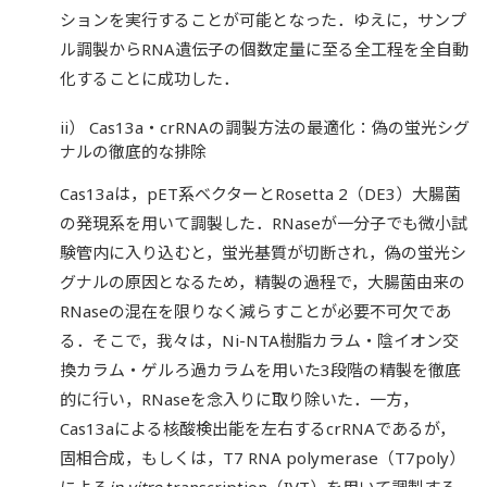
ションを実行することが可能となった．ゆえに，サンプ
ル調製からRNA遺伝子の個数定量に至る全工程を全自動
化することに成功した．
ii） Cas13a・crRNAの調製方法の最適化：偽の蛍光シグ
ナルの徹底的な排除
Cas13aは，pET系ベクターとRosetta 2（DE3）大腸菌
の発現系を用いて調製した．RNaseが一分子でも微小試
験管内に入り込むと，蛍光基質が切断され，偽の蛍光シ
グナルの原因となるため，精製の過程で，大腸菌由来の
RNaseの混在を限りなく減らすことが必要不可欠であ
る．そこで，我々は，Ni-NTA樹脂カラム・陰イオン交
換カラム・ゲルろ過カラムを用いた3段階の精製を徹底
的に行い，RNaseを念入りに取り除いた．一方，
Cas13aによる核酸検出能を左右するcrRNAであるが，
固相合成，もしくは，T7 RNA polymerase（T7poly）
による
in vitro
transcription（IVT）を用いて調製する