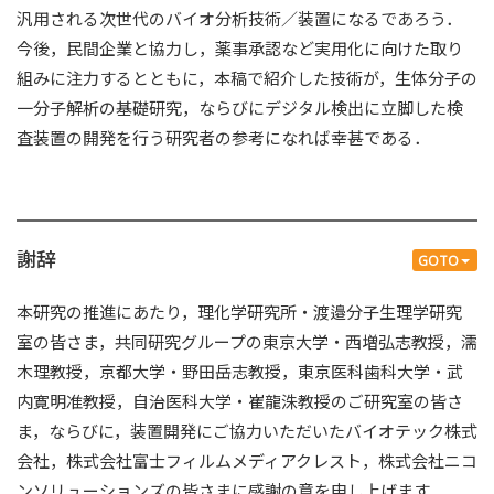
汎用される次世代のバイオ分析技術／装置になるであろう．
今後，民間企業と協力し，薬事承認など実用化に向けた取り
組みに注力するとともに，本稿で紹介した技術が，生体分子の
一分子解析の基礎研究，ならびにデジタル検出に立脚した検
査装置の開発を行う研究者の参考になれば幸甚である．
謝辞
GOTO
本研究の推進にあたり，理化学研究所・渡邉分子生理学研究
室の皆さま，共同研究グループの東京大学・西増弘志教授，濡
木理教授，京都大学・野田岳志教授，東京医科歯科大学・武
内寛明准教授，自治医科大学・崔龍洙教授のご研究室の皆さ
ま，ならびに，装置開発にご協力いただいたバイオテック株式
会社，株式会社富士フィルムメディアクレスト，株式会社ニコ
ンソリューションズの皆さまに感謝の意を申し上げます．