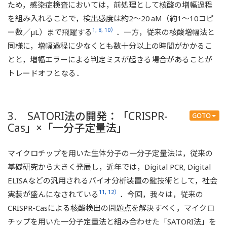
ため，感染症検査においては，前処理として核酸の増幅過程
を組み入れることで，検出感度は約2～20 aM（約1～10コピ
1, 8, 10）
ー数／µL）まで飛躍する
．一方，従来の核酸増幅法と
同様に，増幅過程に少なくとも数十分以上の時間がかかるこ
とと，増幅エラーによる判定ミスが起きる場合があることが
トレードオフとなる．
3. SATORI法の開発：「CRISPR-
GOTO
Cas」×「一分子定量法」
マイクロチップを用いた生体分子の一分子定量法は，従来の
基礎研究から大きく発展し，近年では，Digital PCR, Digital
ELISAなどの汎用されるバイオ分析装置の鍵技術として，社会
11, 12）
実装が盛んになされている
．今回，我々は，従来の
CRISPR-Casによる核酸検出の問題点を解決すべく，マイクロ
チップを用いた一分子定量法と組み合わせた「SATORI法」を