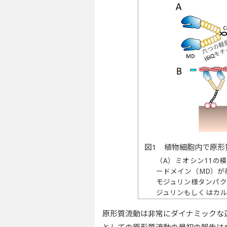
図1 植物細胞内で原形
（A）ミオシン11の
ードメイン（MD）が
モジュリン様タンパク
ジュリンもしくはカ
した6IQはミオシン
原形質流動は非常にダイナミックな
のC末端側にはcoile
る．C末端側には小
としての原形質流動の最初の報告は1