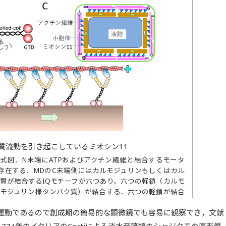
質流動を引き起こしているミオシン11
模式図．N末端にATPおよびアクチン繊維と結合するモータ
存在する．MDのC末端側にはカルモジュリンもしくはカル
質が結合するIQモチーフが六つあり，六つの軽鎖（カルモ
ルモジュリン様タンパク質）が結合する．六つの軽鎖が結合
運動における「レバーアーム」として機能する．IQモチーフ
運動であるので創成期の簡易的な顕微鏡でも容易に観察でき，文献
d-coil領域が存在し，これによりミオシン11は二量体を形成す
胞体をはじめさまざまなオルガネラと結合す球状尾部ドメイ
774年のイタリアのCortiによる淡水産藻類のシャジクモの原形質