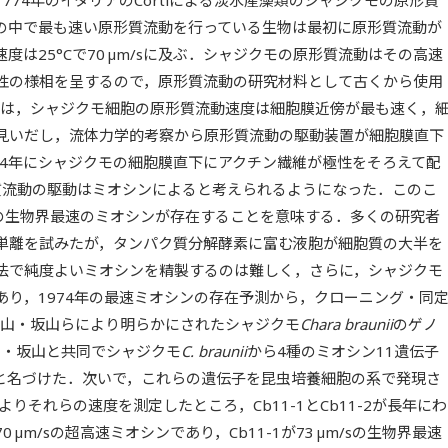
る．（B）ミオシン11は球状尾部ドメインで小胞体に結合
の中で最も速い原形質流動を行っている生物は最初に原形質流動が
ドメインでアクチン繊維のプラス端方向に運動する．（C）
は25°Cで70 µm/sに及ぶ．シャジクモの原形質流動はその高速
直下ではアクチン繊維が極性をそろえて配向しており，小胞
11がアクチン繊維のプラス方向に運動することによる流体
性の様相を呈するので，原形質流動の研究材料として古くから使用
物細胞内では原形質流動が起きている．
黒田は，シャジクモ細胞の原形質流動速度は細胞膜近傍が最も速く，
見いだし，流体力学的考察から原形質流動の駆動装置が細胞膜直下
74年にシャジクモの細胞膜直下にアクチン繊維が極性をそろえて配
質流動の駆動はミオシンによると考えられるようになった．このこ
/sの生物界最速のミオシンが存在することを意味する．多くの研究者
単離を試みたが，タンパク質分解酵素に富む液胞が細胞質の大半を
法で純度よいミオシンを精製するのは難しく，さらに，シャジクモ
あり，1974年の最速ミオシンの存在予測から，クローニング・同
西山・坂山らにより明らかにされたシャジクモ
Chara braunii
のゲノ
山・坂山と共同でシャジクモ
C. braunii
から4種のミオシン11遺伝子
 3, 4と名づけた．次いで，これらの遺伝子を昆虫培養細胞の系で発現さ
りそれらの速度を測定したところ，Cb11-1とCb11-2が長年にわ
µm/sの超高速ミオシンであり，Cb11-1が73 µm/sの生物界最速