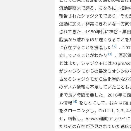
ン（GTD）が存在す
流動観察まで遡る．ちなみに，植物
し，頭部のモーター
報告されたシャジクモであり，その速度
植物細胞内の細胞膜
体に結合したミオシン
運動に加え，非常にきれいな一方向
力学的効果により，植
されてきた．1950年代に神谷・
胞膜から離れるほど遅くなることを
12）
に存在することを提唱した
．19
13）
向していることがわかり
，原形
とはまた，シャジクモには70 µm
がシャジクモからの最速ミオシンの
占めるシャジクモから生化学的な方
のゲノム情報も不足していたことも
まで長い時間を要した．2018年に
14）
ム情報
をもとにして，我々は西
をクローニングし，Cb11-1, 2,
せ，精製し，
in vitro
運動アッセイによ
たりその存在が予見されていた速度70 