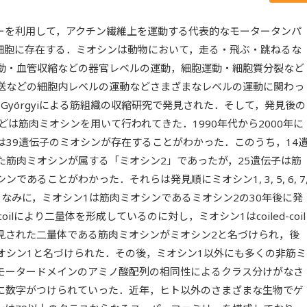
ギーを利用して，アクチン繊維上を運動する代表的なモータータンパ
細胞に存在する．ミオシンは動物において，走る・飛ぶ・跳ねるな
動・血管収縮などの器官レベルの運動，細胞運動・細胞質分裂など
送などの細胞内レベルの運動などさまざまなレベルの運動に関わっ
t-Györgyiによる筋組織の収縮研究で発見された．そして，発見後の
どは筋肉ミオシンを用いて行われてきた．1990年代から2000年に
は39遺伝子のミオシンが存在することがわかった．このうち，14
た筋肉ミオシンが属する「ミオシン2」であったが，25遺伝子は筋
あることがわかった．それらは発見順にミオシン1, 3, 5, 6, 7
けられた．ちなみに，ミオシン1は筋肉ミオシンであるミオシン2の30年後に発
coilにより二量体を形成しているのに対し，ミオシン1はcoiled-coil
見された二量体である筋肉ミオシンがミオシン2と名づけられ，後
オシン1と名づけられた．その後，ミオシン1以外にも多くの非筋ミ
モータードメインのアミノ酸配列の相同性によるクラス分けがなさ
に数字がつけられていった．近年，ヒト以外のさまざまな生物でゲ