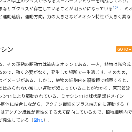
ンは79以上のクラスからなるスーパーファミリーを構成しており，
10）
まなサブクラスが存在していることが明らかになっている
．ミ
と運動速度，運動方向，力の大きさなどミオシン特性が大きく異な
オシン
GOTO
る．その運動の駆動力は筋肉ミオシンである．一方，植物は光合成
るので，動く必要がなく，発生した場所で一生過ごす．そのため，
のイメージがある．しかし，植物の細胞内を顕微鏡で観察すると，
ではみられない激しい運動が起こっていることがわかる．原形質流
シン11により駆動されている．ミオシン11は球状尾部ドメイン
n：GTD）で小胞体に結合しながら，アクチン繊維をプラス端方向に運動する（
ではアクチン繊維が極性をそろえて配向しているので，植物細胞内で
が発生している（
図1C
）．