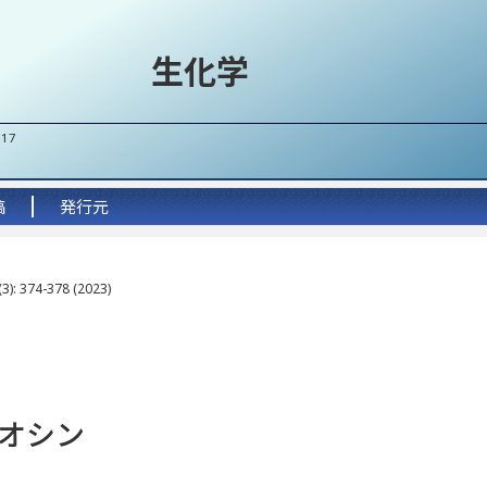
生化学
017
稿
発行元
3): 374-378 (2023)
オシン