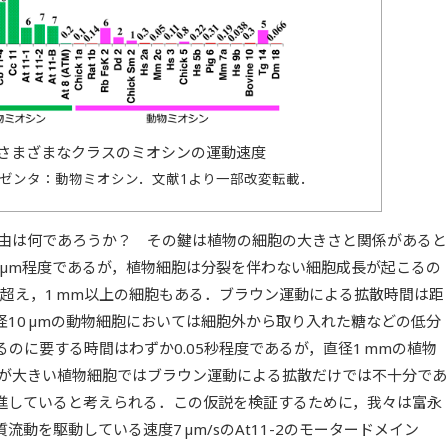
さまざまなクラスのミオシンの運動速度
ゼンタ：動物ミオシン．文献1より一部改変転載．
理由は何であろうか？ その鍵は植物の細胞の大きさと関係があると
 µm程度であるが，植物細胞は分裂を伴わない細胞成長が起こるの
mを超え，1 mm以上の細胞もある．ブラウン運動による拡散時間は距
10 µmの動物細胞においては細胞外から取り入れた糖などの低分
のに要する時間はわずか0.05秒程度であるが，直径1 mmの植物
ズが大きい植物細胞ではブラウン運動による拡散だけでは不十分であ
進していると考えられる．この仮説を検証するために，我々は富永
動を駆動している速度7 µm/sのAt11-2のモータードメイン