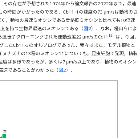
．その存在が予想された1974年から論文報告の2022年まで，最速
時間がかかったのである．Cb11-1の速度の73 µm/sは動物のさ
倍速く，動物の最速ミオシンである骨格筋ミオシンと比べても10倍速
の速度を持つ生物界最速のミオシンである（
図2
）．なお，樫山らによ
15）
ら遺伝子クローニングされた運動速度22 µm/sのCc11
は，今回
グしたCb11-3のオルソログであった．我々はまた，モデル植物と
ヌナズナの13種のミオシン11についても，昆虫細胞で発現，精製
度は多様であったが，多くは7 µm/s以上であり，植物のミオシン
も高速であることがわかった（
図2
）．