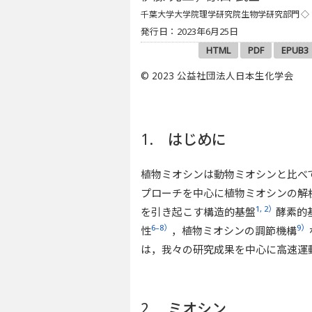
千葉大学大学院理学研究院生物学研究部門
◇
発行日：2023年6月25日
HTML
PDF
EPUB3
© 2023 公益社団法人日本生化学会
1. はじめに
植物ミオシンは動物ミオシンと比べ
プローチを中心に植物ミオシンの解
1, 2）
を引き起こす構造的基盤
酵素的
6–8）
9）
性
，植物ミオシンの調節機構
は，我々の研究成果を中心に高速運
2. ミオシン