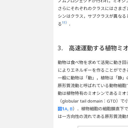
ノムプロジェクトが行われ，ミオシ
さらにそれぞれのクラスにはさまざ
シンはクラス，サブクラスが異なる
11）
る
．
3. 高速運動する植物ミ
動物は食べ物を求めて活発に動き回
によりエネルギーを作ることができ
一般に動物は「動」，植物は「静」
原形質流動と呼ばれている動物細胞
動は植物特有のミオシンであるミオ
（globular tail domai
図1
A, B
）．植物細胞の細胞膜直下
は一方向性の流れである原形質流動