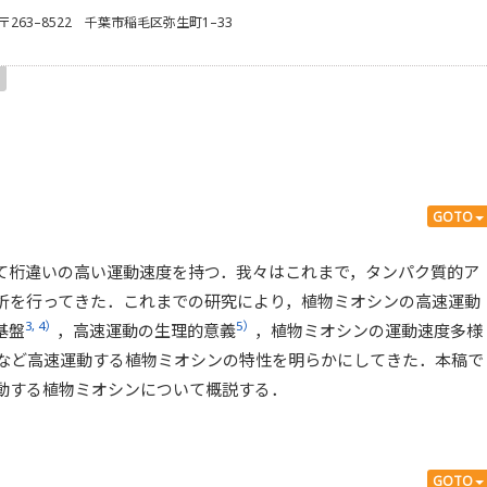
 〒263–8522 千葉市稲毛区弥生町1–33
GOTO
て桁違いの高い運動速度を持つ．我々はこれまで，タンパク質的ア
析を行ってきた．これまでの研究により，植物ミオシンの高速運動
3, 4）
5）
基盤
，高速運動の生理的意義
，植物ミオシンの運動速度多様
など高速運動する植物ミオシンの特性を明らかにしてきた．本稿で
動する植物ミオシンについて概説する．
GOTO