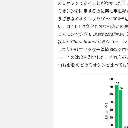
1）
のミオシンであることがわかった
ミオシンを同定するのに実に半世紀もの
まざまなミオシンより10～1000
い．Cb11-1は文字どおり桁違い
り先にシャジクモ
Chara corallina
か
我々が
Chara braunii
からクローニン
して使われている双子葉植物のシロイ
し，その速度を測定した．それらの速
11は動物のどのミオシンと比べて