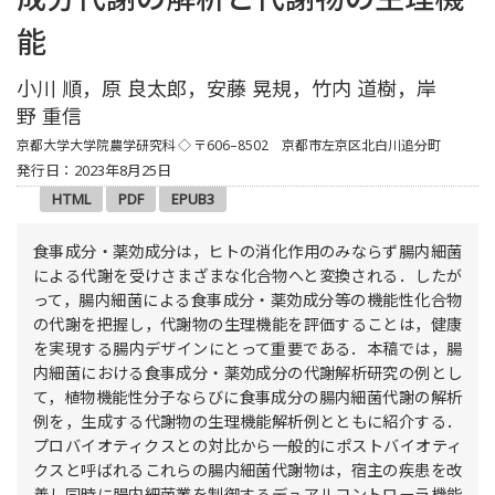
能
小川 順，原 良太郎，安藤 晃規，竹内 道樹，岸
野 重信
京都大学大学院農学研究科
◇ 〒606–8502 京都市左京区北白川追分町
発行日：2023年8月25日
HTML
PDF
EPUB3
食事成分・薬効成分は，ヒトの消化作用のみならず腸内細菌
による代謝を受けさまざまな化合物へと変換される．したが
って，腸内細菌による食事成分・薬効成分等の機能性化合物
の代謝を把握し，代謝物の生理機能を評価することは，健康
を実現する腸内デザインにとって重要である．本稿では，腸
内細菌における食事成分・薬効成分の代謝解析研究の例とし
て，植物機能性分子ならびに食事成分の腸内細菌代謝の解析
例を，生成する代謝物の生理機能解析例とともに紹介する．
プロバイオティクスとの対比から一般的にポストバイオティ
クスと呼ばれるこれらの腸内細菌代謝物は，宿主の疾患を改
善し同時に腸内細菌叢を制御するデュアルコントローラ機能