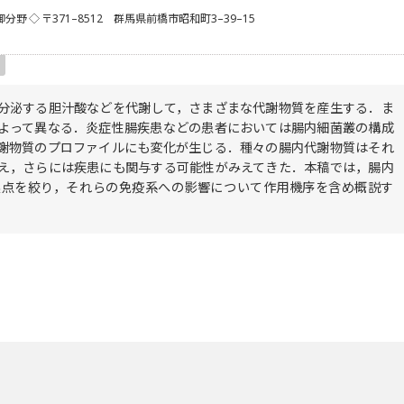
御分野
◇ 〒371–8512 群馬県前橋市昭和町3–39–15
分泌する胆汁酸などを代謝して，さまざまな代謝物質を産生する．ま
よって異なる．炎症性腸疾患などの患者においては腸内細菌叢の構成
謝物質のプロファイルにも変化が生じる．種々の腸内代謝物質はそれ
え，さらには疾患にも関与する可能性がみえてきた．本稿では，腸内
焦点を絞り，それらの免疫系への影響について作用機序を含め概説す