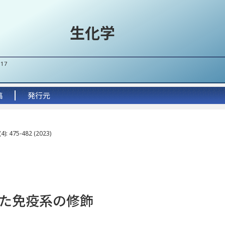
生化学
017
稿
発行元
4): 475-482 (2023)
た免疫系の修飾