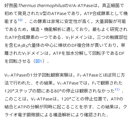
好熱菌
Thermus thermophilus
のV/A-ATPaseは，真正細菌で
初めて発見されたV型のATPaseであり，ATP合成酵素として機
10）
能する
．この酵素は非常に安定性が高く，大量調製が可能
であるため，構造・機能解析に適しており，最もよく研究され
たATP合成酵素の一つである．V
ドメインは，三つの触媒部位
1
を含むA
B
六量体の中心に棒状のDF複合体が貫いており，単
3
3
離されたV
ドメインは，ATPを加水分解して回転子であるDF
1
を回転させる（
図1
）．
V
-ATPaseの1分子回転観察実験は，F
-ATPaseとほぼ同じ方
1
1
法で行われた．その結果，V
-ATPaseでは，F
で観察された
1
1
11）
120°ステップの間にある80°の停止は観察されなかった
．
このことは，V
-ATPaseは，120°ごとの停止位置で，ATPの
1
結合とATPの分解が同時に起こることを示す．この結果は，ク
ライオ電子顕微鏡による構造解析により確認された．