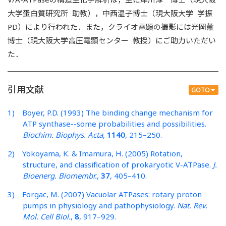
大学蛋白質研究所 助教），中西温子博士（現大阪大学 学振
PD）により行われた．また，クライオ電顕の撮影には光岡薫
博士（現大阪大学高圧電顕センター 教授）にご助力いただい
た．
引用文献
GOTO
1) Boyer, P.D. (1993) The binding change mechanism for
ATP synthase--some probabilities and possibilities.
Biochim. Biophys. Acta
,
1140
, 215–250.
2) Yokoyama, K. & Imamura, H. (2005) Rotation,
structure, and classification of prokaryotic V-ATPase.
J.
Bioenerg. Biomembr.
,
37
, 405–410.
3) Forgac, M. (2007) Vacuolar ATPases: rotary proton
pumps in physiology and pathophysiology.
Nat. Rev.
Mol. Cell Biol.
,
8
, 917–929.