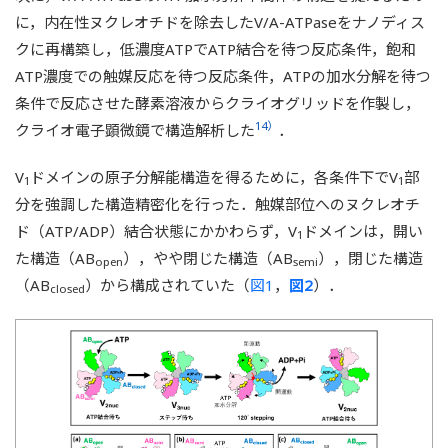
に，内在性ヌクレオチドを除去したV/A-ATPaseをナノディス
クに再構築し，低濃度ATPでATP結合を待つ反応条件，飽和
ATP濃度での触媒反応を待つ反応条件，ATPの加水分解を待つ
条件で反応させた酵素溶液からクライオグリッドを作製し，
14）
クライオ電子顕微鏡で構造解析した
．
V
ドメインの原子分解能構造を得るために，各条件下でV
部
1
1
分を強調した構造精密化を行った．触媒部位へのヌクレオチ
ド（ATP/ADP）結合状態にかかわらず，V
ドメインは，開い
1
た構造（AB
），やや閉じた構造（AB
），閉じた構造
open
semi
（AB
）から構成されていた（
図1
，
図2
）．
closed