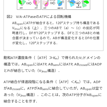
図2 V/A-ATPaseのATPによる回転機構
AB
にATPが結合すると，120°ステップ待ち構造である
open
V
になる（上）．三つのABで（a）～（c）の反応が同
3nuc
時進行し，DFが120°ステップする．DFと三つのABとの結
合面が決まっているので，ABが構造変化するとDFの位置
が変化し，120°ステップする．
飽和ATP濃度条件（［ATP］≫
K
）で得られたV
ドメインの
m
1
構造では，AB
にはATP, AB
にはATP, AB
にはADP
open
semi
closed
とPiが結合していた（V
構造）．
3nuc
ATP結合が律速段階になる条件（［ATP］＜
K
）では，ADP
m
がAB
に，ATPがAB
に結合していたが，AB
は空で
closed
semi
open
あった（V
構造）．このことは，次のATP分子がAB
に
2nuc
open
結合することを示す．