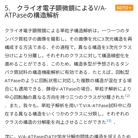
5. クライオ電子顕微鏡によるV/A-
GOTO
ATPaseの構造解析
クライオ電子顕微鏡による単粒子構造解析は，一つ一つのタ
ンパク質粒子の画像を撮影し，その画像を元に3次元構造を再
構成する方法である．その過程で，異なる構造を3次元クラス
分けにより分離し，それぞれのクラスに対して構造精密化を
進めることができる．このため，構造多型が予想されるタン
パク質試料の構造機能解析に有効である．たとえば，回転型
ATPaseのように回転状態に対応した複数の構造が混在する場
合にも適用できる．酵母V-ATPaseの場合，単粒子解析により
12）
中心回転軸の異なる方向を持つ三つのクラスが分離された
．また，我々も，単粒子解析を用いてV/A-ATPase試料中に存
在する異なる構造をいくつかのクラスに分類し，それぞれの
13）
クラスの構造の分解能を向上させることができた
．
次に，V/A-ATPaseのATP加水分解中間体の構造を捉えるため