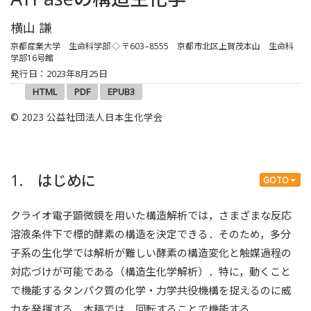
横山 謙
京都産業大学 生命科学部
◇ 〒603–8555 京都市北区上賀茂本山 生命科
学部16号館
発行日：2023年8月25日
HTML
PDF
EPUB3
© 2023 公益社団法人日本生化学会
1. はじめに
GOTO
クライオ電子顕微鏡を用いた構造解析では，さまざまな反応
溶液条件下で標的酵素の構造を決定できる．そのため，多分
子系の生化学では解析が難しい酵素の構造変化と触媒過程の
対応づけが可能である（構造生化学解析）．特に，動くこと
で機能するタンパク質の化学・力学共役機構を捉えるのに威
力を発揮する．本稿では，回転することで機能する