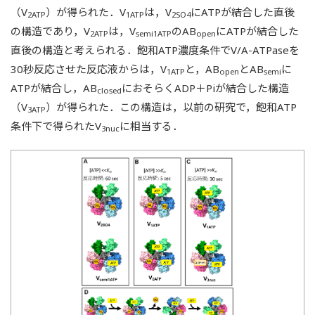
（V
）が得られた．V
は，V
にATPが結合した直後
2ATP
1ATP
2SO4
の構造であり，V
は，V
のAB
にATPが結合した
2ATP
semi1ATP
open
直後の構造と考えられる．飽和ATP濃度条件でV/A-ATPaseを
30秒反応させた反応液からは，V
と，AB
とAB
に
1ATP
open
semi
ATPが結合し，AB
におそらくADP＋Piが結合した構造
closed
（V
）が得られた．この構造は，以前の研究で，飽和ATP
3ATP
条件下で得られたV
に相当する．
3nuc