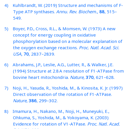
4) Kuhlbrandt, W. (2019) Structure and mechanisms of F-
Type ATP synthases.
Annu. Rev. Biochem.
,
88
, 515–
549.
5) Boyer, P.D., Cross, R.L., & Momsen, W. (1973) A new
concept for energy coupling in oxidative
phosphorylation based on a molecular explanation of
the oxygen exchange reactions.
Proc. Natl. Acad. Sci.
USA
,
70
, 2837–2839.
6) Abrahams, J.P., Leslie, A.G., Lutter, R., & Walker, J.E.
(1994) Structure at 2.8 A resolution of F1-ATPase from
bovine heart mitochondria.
Nature
,
370
, 621–628.
7) Noji, H., Yasuda, R., Yoshida, M., & Kinosita, K. Jr. (1997)
Direct observation of the rotation of F1-ATPase.
Nature
,
386
, 299–302.
8) Imamura, H., Nakano, M., Noji, H., Muneyuki, E.,
Ohkuma, S., Yoshida, M., & Yokoyama, K. (2003)
Evidence for rotation of V1-ATPase.
Proc. Natl. Acad.