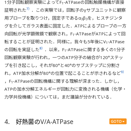
1分子回転観察実験によってF
-ATPaseの回転触媒機構が直接
1
7）
証明された
．この実験では，回転子のγサブユニットに観察
用プローブを取りつけ，固定子であるα
β
を，ヒスチジンタ
3
3
グを介してガラス表面に固定した．ATPによるプローブの一方
向回転が光学顕微鏡で観察され，F
-ATPaseがATPによって回
1
転することが証明された．同様に，我々も5年後にV
-ATPase
1
8）
の回転を実証した
．以来，F
-ATPaseに関する多くの1分子
1
回転観察実験が行われ，一つのATP分子の結合が120°ステッ
プを引き起こし，それが80°と40°のサブステップに分割さ
9）
れ，ATP加水分解が80°の位置で起こることが示されるなど
，F
-ATPaseの回転機構に関する理解が深まった．しかし，
1
ATPの加水分解エネルギーが回転力に変換される機構（化学・
力学共役機構）については，まだ議論が分かれている．
4. 好熱菌のV/A-ATPase
GOTO