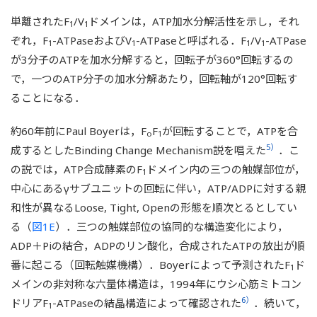
単離されたF
/V
ドメインは，ATP加水分解活性を示し，それ
1
1
ぞれ，F
-ATPaseおよびV
-ATPaseと呼ばれる．F
/V
-ATPase
1
1
1
1
が3分子のATPを加水分解すると，回転子が360°回転するの
で，一つのATP分子の加水分解あたり，回転軸が120°回転す
ることになる．
約60年前にPaul Boyerは，F
F
が回転することで，ATPを合
o
1
5）
成するとしたBinding Change Mechanism説を唱えた
．こ
の説では，ATP合成酵素のF
ドメイン内の三つの触媒部位が，
1
中心にあるγサブユニットの回転に伴い，ATP/ADPに対する親
和性が異なるLoose, Tight, Openの形態を順次とるとしてい
る（
図1E
）．三つの触媒部位の協同的な構造変化により，
ADP＋Piの結合，ADPのリン酸化，合成されたATPの放出が順
番に起こる（回転触媒機構）．Boyerによって予測されたF
ド
1
メインの非対称な六量体構造は，1994年にウシ心筋ミトコン
6）
ドリアF
-ATPaseの結晶構造によって確認された
．続いて，
1