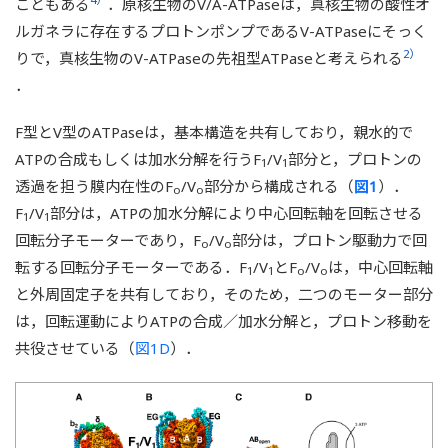
こともある
．原核生物のV/A-ATPaseは，真核生物の酸性オ
ルガネラに存在するプロトンポンプであるV-ATPaseにそっく
2）
りで，真核生物のV-ATPaseの先祖型ATPaseと考えられる
．
F型とV型のATPaseは，基本構造を共有しており，親水的で
ATPの合成もしくは加水分解を行うF
/V
部分と，プロトンの
1
1
透過を担う膜内在性のF
/V
部分から構成される（
図1
）．
o
o
F
/V
部分は，ATPの加水分解により中心回転軸を回転させる
1
1
回転分子モーターであり，F
/V
部分は，プロトン駆動力で回
o
o
転する回転分子モーターである．F
/V
とF
/V
は，中心回転軸
1
1
o
o
と外周固定子を共有しており，そのため，二つのモーター部分
は，回転運動によりATPの合成／加水分解と，プロトン移動を
共役させている（
図1D
）．