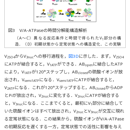
図3 V/A-ATPaseの時間分解能構造解析
（A～C）異なる反応条件と時間で得られたV
部分の構
1
造．（D）初期状態から定常状態への構造変化．この実験
では，V
は構造として単離されず半透明で表示した．
2nuc
V
からV
への移行過程を，
図3D
に示した．まず，V
2SO4
3nuc
2SO4
にATPが結合すると，V
ができる．AB
に結合したATP
1ATP
open
により，V
が120°ステップし，AB
の硫酸イオンが放
1ATP
closed
出され，V
になる．V
にATPが結合すると，
semi1ATP
semi1ATP
V
になる．これが120°ステップすると，AB
からADP
2ATP
closed
とPiが放出され，V
に変化する．V
にATPが結合する
2nuc
2nuc
と，V
になる．ここまでくると，最初にV
部分に結合して
3nuc
1
いた硫酸イオンはすべて放出され，V
とV
が交互に現れ
2nuc
3nuc
る定常状態になる．この結果から，硫酸イオンがV/A-ATPase
の初期反応を遅くする一方，定常状態での活性に影響を与え