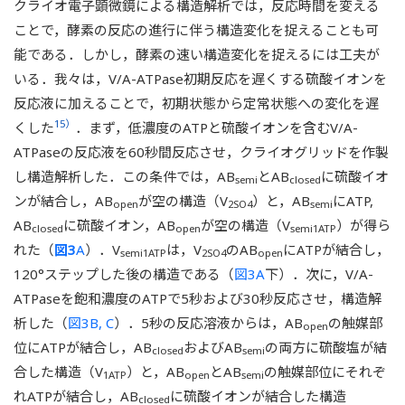
クライオ電子顕微鏡による構造解析では，反応時間を変える
ことで，酵素の反応の進行に伴う構造変化を捉えることも可
能である．しかし，酵素の速い構造変化を捉えるには工夫が
いる．我々は，V/A-ATPase初期反応を遅くする硫酸イオンを
反応液に加えることで，初期状態から定常状態への変化を遅
15）
くした
．まず，低濃度のATPと硫酸イオンを含むV/A-
ATPaseの反応液を60秒間反応させ，クライオグリッドを作製
し構造解析した．この条件では，AB
とAB
に硫酸イオ
semi
closed
ンが結合し，AB
が空の構造（V
）と，AB
にATP,
open
2SO4
semi
AB
に硫酸イオン，AB
が空の構造（V
）が得ら
closed
open
semi1ATP
れた（
図3
A
）．V
は，V
のAB
にATPが結合し，
semi1ATP
2SO4
open
120°ステップした後の構造である（
図3A
下）．次に，V/A-
ATPaseを飽和濃度のATPで5秒および30秒反応させ，構造解
析した（
図3B, C
）．5秒の反応溶液からは，AB
の触媒部
open
位にATPが結合し，AB
およびAB
の両方に硫酸塩が結
closed
semi
合した構造（V
）と，AB
とAB
の触媒部位にそれぞ
1ATP
open
semi
れATPが結合し，AB
に硫酸イオンが結合した構造
closed