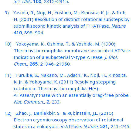
Sci. USA
,
100
, 2312–2315.
9) Yasuda, R., Noji, H., Yoshida, M., Kinosita, K. Jr., & Itoh,
H. (2001) Resolution of distinct rotational substeps by
submillisecond kinetic analysis of F1-ATPase.
Nature
,
410
, 898–904.
10) Yokoyama, K., Oshima, T., & Yoshida, M. (1990)
Thermus thermophilus membrane-associated ATPase.
Indication of a eubacterial V-type ATPase.
J. Biol.
Chem.
,
265
, 21946–21950.
11) Furuike, S., Nakano, M., Adachi, K., Noji, H., Kinosita,
K. Jr., & Yokoyama, K. (2011) Resolving stepping
rotation in Thermus thermophilus H(+)-
ATPase/synthase with an essentially drag-free probe.
Nat. Commun.
,
2
, 233.
12) Zhao, J., Benlekbir, S., & Rubinstein, J.L. (2015)
Electron cryomicroscopy observation of rotational
states in a eukaryotic V-ATPase.
Nature
,
521
, 241–245.