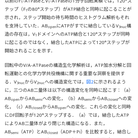
以前のF
-ATPaseとV
-ATPaseの1分子回転実験では，120°ス
1
1
テップ（F
の80°ステップ）がATP結合と同時に起こることが
1
示され，ステップ開始の待ち時間のヒストグラム解析もそれ
を支持していた．AB
にATPがすでに結合しているV
構
open
3nuc
造の存在は，V
ドメインへのATP結合と120°ステップが同時
1
に起こるのではなく，結合したATPによって120°ステップが
開始されることを示す．
回転中のV/A-ATPaseの構造生化学解析は，ATP加水分解と回
転運動との化学力学共役機構に関する重要な洞察を提供す
る．V
からV
への構造変化では，
図2
に示されるよう
3nuc
2nuc
に，三つのAB二量体は以下の構造変化を同時に起こす：（a）
AB
からAB
への変化，（b）AB
からAB
への変
open
semi
semi
closed
化，（c）AB
からAB
への変化．これらの変化と同時
closed
open
にDF回転子が120°ステップする．（a）では，結合したATP
によりAB二量体がより閉じた構造になる．また，
AB
（ATP）とAB
（ADP＋Pi）を比較すると，結合し
semi
closed