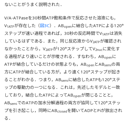
ないことがうまく説明された．
V/A-ATPaseを30秒間ATP飽和条件で反応させた溶液にも，
V
が存在した（
図3C
）．AB
に結合したATPによる120°
1ATP
open
ステップが速い過程であれば，30秒の反応時間でV
は消失
1ATP
しているはずである．また，同じ反応液からV
が確認され
2ATP
なかったことから，V
が120°ステップしてV
に変化す
2ATP
2nuc
る過程がより速いことが示唆される．すなわち，AB
に
open
ATPが結合しているだけの状態よりも，AB
とAB
の両
open
semi
方にATPが結合している方が，より速く120°ステップが起き
ることがわかる．つまり，AB
に結合したATPも120°ステ
semi
ップの駆動力の一つになる．これは，先述したモデルと一致
しており，結合したATPによってAB
が閉じることと，
open
AB
でのATPの加水分解過程の両方が協同して120°ステッ
semi
プを引き起こし，同時にAB
を開いてADPとPiが放出され
closed
る．