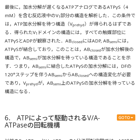
最後に，加水分解が遅くなるATPアナログであるATPγS（4
mM）を含む反応液中のV
部分の構造を解析した．この条件で
1
は，ATP加水分解を待つ構造（V
）が得られるはずであ
prehyd
る．得られたV
ドメインの構造には，すべての触媒部位に
1
ATPγSとADPが観察された．AB
にはADP, AB
には，
closed
semi
ATPγSが結合しており，このことは，AB
が加水分解後の
closed
構造で，AB
が加水分解を待っている構造であることを示
semi
す．つまり，AB
に結合したATPγSの加水分解には，DFの
semi
120°ステップを伴うAB
からAB
への構造変化が必要
semi
closed
であり，V
が，AB
上のATPγSの加水分解を待っている
prehyd
semi
構造になる．
6. ATPによって駆動されるV/A-
GOTO
ATPaseの回転機構