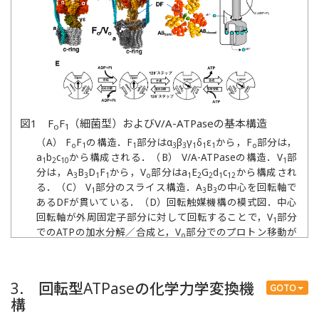
図1 F
F
（細菌型）およびV/A-ATPaseの基本構造
o
1
（A） F
F
の構造．F
部分はα
β
γ
δ
ε
から，F
部分は，
o
1
1
3
3
1
1
1
o
a
b
c
から構成される．（B） V/A-ATPaseの構造．V
部
1
2
10
1
分は，A
B
D
F
から，V
部分はa
E
G
d
c
から構成され
3
3
1
1
o
1
2
2
1
12
る．（C） V
部分のスライス構造．A
B
の中心を回転軸で
1
3
3
あるDFが貫いている．（D）回転触媒機構の模式図．中心
回転軸が外周固定子部分に対して回転することで，V
部分
1
でのATPの加水分解／合成と，V
部分でのプロトン移動が
o
共役する．（E） BoyerのBinding Change Mechanismモデ
ル．
3. 回転型ATPaseの化学力学変換機
GOTO
構