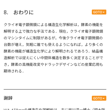
8. おわりに
GOTO
クライオ電子顕微鏡による構造生化学解析は，酵素の機能を
解明する上で強力な手法である．現在，クライオ電子顕微鏡
のマシンタイムに制限があるが，今後クライオ電子顕微鏡の
台数が増え，気軽に誰でも使えるようになれば，より多くの
酵素の機能が構造生化学により解明されるであろう．結晶構
造解析では捉えにくい中間体構造を数多く決定することがで
き，酵素の高機能改変やドラックデザインなどの産業応用も
期待される．
謝辞
GOTO
V/A-ATPaseの構造生化学解析は，主に岸川淳一博士（現大阪