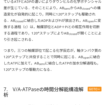
ているATPとADPの違いによりダウンヒルの化学ポテンシャル
差が生じている．そのことにより，AB
からAB
への構
semi
closed
造変化が自発的に起こり，同時に120°ステップも駆動され
る．AB
に結合したADPおよびPiが放出され，AB
に変
closed
open
換する過程（c）は，触媒部位とADP＋Piとの相互作用を切断
する過程であり，120°ステップによりAB
が開くことによ
closed
り引き起こされる．
つまり，三つの触媒部位で起こる化学反応が，軸タンパク質の
120°ステップと共役することで同時に起こる．AB
に結合
open
したATPに加えて，AB
に結合したATPの加水分解過程も，
semi
120°ステップの駆動力になる．
7. V/A-ATPaseの時間分解能構造解
GOTO
析