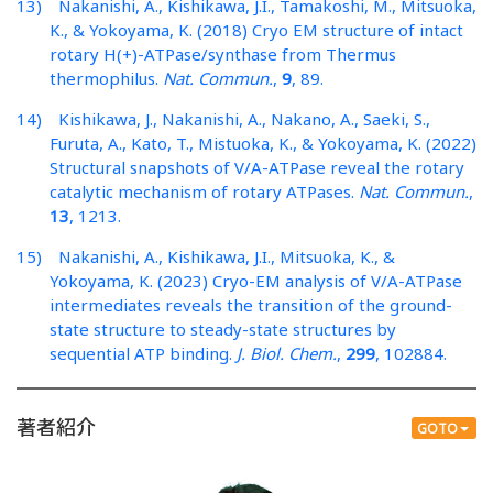
13) Nakanishi, A., Kishikawa, J.I., Tamakoshi, M., Mitsuoka,
K., & Yokoyama, K. (2018) Cryo EM structure of intact
rotary H(+)-ATPase/synthase from Thermus
thermophilus.
Nat. Commun.
,
9
, 89.
14) Kishikawa, J., Nakanishi, A., Nakano, A., Saeki, S.,
Furuta, A., Kato, T., Mistuoka, K., & Yokoyama, K. (2022)
Structural snapshots of V/A-ATPase reveal the rotary
catalytic mechanism of rotary ATPases.
Nat. Commun.
,
13
, 1213.
15) Nakanishi, A., Kishikawa, J.I., Mitsuoka, K., &
Yokoyama, K. (2023) Cryo-EM analysis of V/A-ATPase
intermediates reveals the transition of the ground-
state structure to steady-state structures by
sequential ATP binding.
J. Biol. Chem.
,
299
, 102884.
著者紹介
GOTO