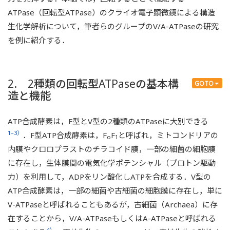
ATPase（回転型ATPase）のクライオ電子顕微鏡による構造
生化学解析について，筆者らのグループのV/A-ATPaseの研究
を例に紹介する．
2. 2種類の回転型ATPaseの基本構
GOTO
造と機能
ATP合成酵素は，F型とV型の2種類のATPaseに大別できる
1–3）
．F型ATP合成酵素は，F
F
と呼ばれ，ミトコンドリアの
o
1
内膜やクロロプラストのチラコイド膜，一部の細菌の細胞膜
に存在し，生体膜間の電気化学ポテンシャル（プロトン駆動
力）を利用して，ADPをリン酸化しATPを合成する．V型の
ATP合成酵素は，一部の細菌や古細菌の細胞膜に存在し，単に
V-ATPaseと呼ばれることもあるが，古細菌（Archaea）に存
在することから，V/A-ATPaseもしくはA-ATPaseと呼ばれる
4）