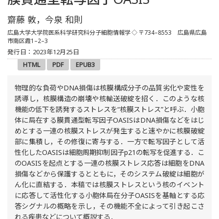
齋藤 敦，今泉 和則
広島大学大学院医系科学研究科分子細胞情報学
◇ 〒734–8553 広島県広島
市南区霞1–2–3
発行日：2023年12月25日
HTML
PDF
EPUB3
物理的な負荷やDNA損傷は核膜構成分子の品質劣化や変性を
誘導し，核膜構造の崩壊や核輸送破綻を招く．このような核
機能の低下を誘発するストレスを“核膜ストレス”と呼ぶ．小胞
体に局在する膜貫通型転写因子OASISはDNA損傷などをはじ
めとする一連の核膜ストレスが発生すると速やかに核膜破綻
部に集積し，その修復に寄与する．一方で転写因子として活
性化したOASISは細胞周期抑制因子p21の転写を促進する．こ
のOASISを起点とする一連の核膜ストレス応答は細胞をDNA
損傷などから保護するとともに，そのシステム破綻は細胞が
ん化に直結する．本稿では核膜ストレスという核のイベント
に応答して活性化する小胞体局在分子OASISを基軸とする応
答シグナルの概略を示し，その機能不全によって引き起こさ
れる疾患などについて概説する．