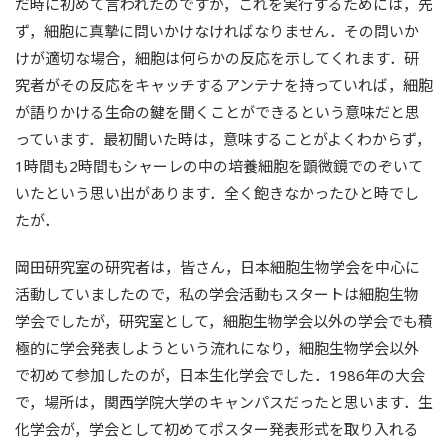
だ時に初めて言われたのですが，これを実行するためには，先
ず，細胞に真摯に問いかけなければなりません．その問いか
けが適切な場合，細胞は何らかの反応を示してくれます．研
究者がその反応をキャッチするアンテナを持っていれば，細胞
が語りかける生命の鍵を聞くことができるという意味だと思
っています．最初聞いた時は，意味することがよくわからず，
1時間も2時間もシャーレの中の培養細胞を顕微鏡でのぞいて
いたという思い出があります．全く飽きなかったひと時でし
たが．
岡田研究室の研究者は，皆さん，日本細胞生物学会を中心に
活動していましたので，私の学会活動もスタートは細胞生物
学会でしたが，研究室として，細胞生物学会以外の学会でも積
極的に学会発表しようという流れになり，細胞生物学会以外
で初めて参加したのが，日本生化学会でした．1986年の大会
で，場所は，関西学院大学のキャンパスだったと思います．生
化学会が，学会として初めてポスター発表形式を取り入れる