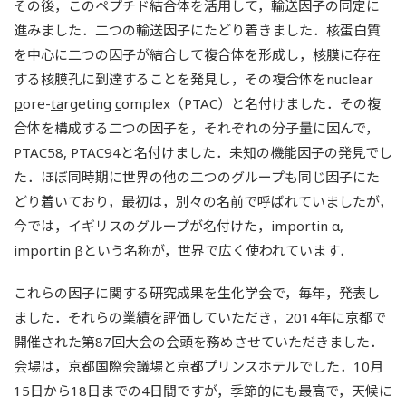
その後，このペプチド結合体を活用して，輸送因子の同定に
進みました．二つの輸送因子にたどり着きました．核蛋白質
を中心に二つの因子が結合して複合体を形成し，核膜に存在
する核膜孔に到達することを発見し，その複合体をnuclear
p
ore-
ta
rgeting
c
omplex（PTAC）と名付けました．その複
合体を構成する二つの因子を，それぞれの分子量に因んで，
PTAC58, PTAC94と名付けました．未知の機能因子の発見でし
た．ほぼ同時期に世界の他の二つのグループも同じ因子にた
どり着いており，最初は，別々の名前で呼ばれていましたが，
今では，イギリスのグループが名付けた，importin α,
importin βという名称が，世界で広く使われています．
これらの因子に関する研究成果を生化学会で，毎年，発表し
ました．それらの業績を評価していただき，2014年に京都で
開催された第87回大会の会頭を務めさせていただきました．
会場は，京都国際会議場と京都プリンスホテルでした．10月
15日から18日までの4日間ですが，季節的にも最高で，天候に