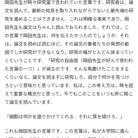
岡田先生が時々研究室で言われていた言葉です．研究者は，論
文を読んで，最新の知見を取り入れながらでないと最先端の研
究を進めることはできません．これは明確な事実であり，岡
田先生も論文はちゃんと読んでおられました．それでは，こ
の言葉で岡田先生は，何を伝えたかったのでしょうか．それ
は，論文を読めば読むほど，その論文の著者たちの発想の範
囲でしか研究ができなくなり，研究の幅がどんどん狭まってい
くということです．「研究の自由度（岡田先生が好んで使われ
た言葉の一つ）」が減るのです．そんな馬鹿げたことをする
くらいなら，論文を読まずに研究しろ，自分で何かを見つけ
ろという意味だと思っています．私は，この考え方は，時を超
えて重要な概念だと思って，今でもこのことをいつも肝に銘じ
て論文を読んでいます．
「細胞は何かを語りかけてくれる．それに耳を傾けろ．」
これも岡田先生の言葉です．この言葉は，私が大学院に進ん