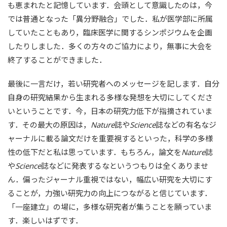
も恵まれたと記憶しています．会頭として意識したのは，今
では普通となった「異分野融合」でした．私が医学部に所属
していたこともあり，臨床医学に関するシンポジウムを企画
したりしました．多くの方々のご協力により，無事に大会を
終了することができました．
最後に一言だけ，若い研究者へのメッセージを記します．自分
自身の研究結果から生まれる多様な発想を大切にしてくださ
いということです．今，日本の研究力低下が指摘されていま
す．その最大の原因は，
Nature
誌や
Science
誌などの有名なジ
ャーナルに載る論文だけを重要視するといった，科学の多様
性の低下だと私は思っています．もちろん，論文を
Nature
誌
や
Science
誌などに発表するなというつもりは全くありませ
ん．偏ったジャーナル重視ではない，幅広い研究を大切にす
ることが，力強い研究力の向上につながると信じています．
「一座建立」の場に，多様な研究者が集うことを願っていま
す．楽しいはずです．