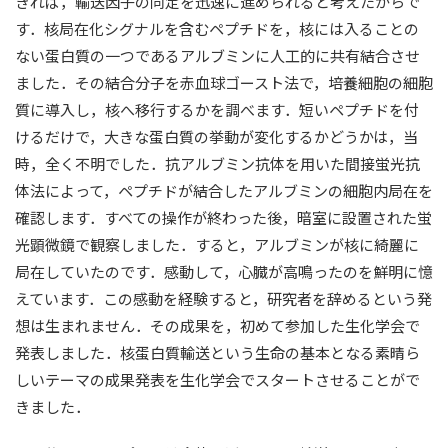
きれば，輸送因子の同定を迅速に進められると考えたからで
す．核局在化シグナルを含むペプチドを，核には入ることの
ない蛋白質の一つであるアルブミンに人工的に共有結合させ
ました．その結合分子を赤血球ゴースト法で，培養細胞の細胞
質に導入し，核へ移行するかを調べます．短いペプチドを付
けるだけで，大きな蛋白質の挙動が変化するかどうかは，当
時，全く不明でした．抗アルブミン抗体を用いた間接蛍光抗
体法によって，ペプチドが結合したアルブミンの細胞内局在を
確認します．すべての操作が終わった後，暗室に設置された蛍
光顕微鏡で観察しました．すると，アルブミンが核に綺麗に
局在していたのです．感動して，心臓が高鳴ったのを鮮明に憶
えています．この感動を経験すると，研究者を辞めるという発
想は生まれません．その成果を，初めて参加した生化学会で
発表しました．核蛋白質輸送という生命の基本となる素晴ら
しいテーマの成果発表を生化学会でスタートさせることがで
きました．