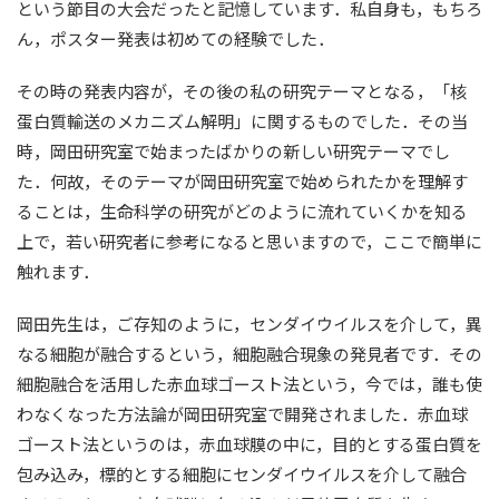
という節目の大会だったと記憶しています．私自身も，もちろ
ん，ポスター発表は初めての経験でした．
その時の発表内容が，その後の私の研究テーマとなる，「核
蛋白質輸送のメカニズム解明」に関するものでした．その当
時，岡田研究室で始まったばかりの新しい研究テーマでし
た．何故，そのテーマが岡田研究室で始められたかを理解す
ることは，生命科学の研究がどのように流れていくかを知る
上で，若い研究者に参考になると思いますので，ここで簡単に
触れます．
岡田先生は，ご存知のように，センダイウイルスを介して，異
なる細胞が融合するという，細胞融合現象の発見者です．その
細胞融合を活用した赤血球ゴースト法という，今では，誰も使
わなくなった方法論が岡田研究室で開発されました．赤血球
ゴースト法というのは，赤血球膜の中に，目的とする蛋白質を
包み込み，標的とする細胞にセンダイウイルスを介して融合