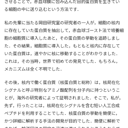
させることで，赤血球膜に包み込んだ目的蛋白質を生きてい
る細胞の中に送り込むという方法です．
私の先輩に当たる岡田研究室の研究者の一人が，細胞の核内
に存在していた蛋白質を抽出して，赤血球ゴースト法で培養細
胞の細胞質に導入したあと，その蛋白質の挙動を追跡しまし
た．その結果，細胞質に導入した，もともと核内に存在して
いた蛋白質は，速やかに核に移動することがわかりました．
これは，その当時，世界で初めての発見でした．もちろん，
メカニズムは全く不明でした．
その後，核内で働く蛋白質（核蛋白質と総称）は，核局在化
シグナルと呼ぶ特別なアミノ酸配列を分子内に持つというこ
とが，海外の研究者によって証明されました．そこで，私が，
先ず，行ったことは，核局在化シグナルを含む短い人工合成
ペプチドを利用することでした．核蛋白質の挙動を簡便に，
かつ詳細に解析する手法の開発が目的でした．簡便に解析で