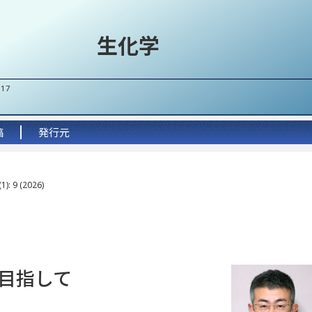
生化学
017
稿
発行元
1): 9 (2026)
目指して