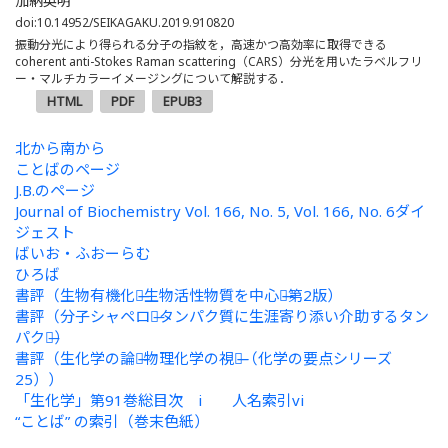
加納英明
doi:10.14952/SEIKAGAKU.2019.910820
振動分光により得られる分子の指紋を，高速かつ高効率に取得できる
coherent anti-Stokes Raman scattering（CARS）分光を用いたラベルフリ
ー・マルチカラーイメージングについて解説する．
HTML
PDF
EPUB3
北から南から
ことばのページ
J.B.のページ
Journal of Biochemistry Vol. 166, No. 5, Vol. 166, No. 6ダイ
ジェスト
ばいお・ふおーらむ
ひろば
書評（生物有機化学̶̶生物活性物質を中心に̶̶第2版）
書評（分子シャペロン̶タンパク質に生涯寄り添い介助するタン
パク質̶）
書評（生化学の論理̶̶物理化学の視点̶̶（化学の要点シリーズ
25））
「生化学」第91巻総目次 i 人名索引vi
“ことば” の索引（巻末色紙）