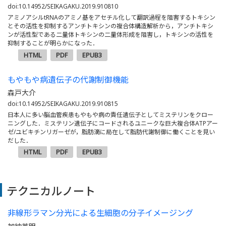
doi:10.14952/SEIKAGAKU.2019.910810
アミノアシルtRNAのアミノ基をアセチル化して翻訳過程を阻害するトキシン
とその活性を抑制するアンチトキシンの複合体構造解析から，アンチトキシ
ンが活性型である二量体トキシンの二量体形成を阻害し，トキシンの活性を
抑制することが明らかになった．
HTML
PDF
EPUB3
もやもや病遺伝子の代謝制御機能
森戸大介
doi:10.14952/SEIKAGAKU.2019.910815
日本人に多い脳血管疾患もやもや病の責任遺伝子としてミステリンをクロー
ニングした．ミステリン遺伝子にコードされるユニークな巨大複合体ATPアー
ゼ/ユビキチンリガーゼが，脂肪滴に局在して脂肪代謝制御に働くことを見い
だした．
HTML
PDF
EPUB3
テクニカルノート
非線形ラマン分光による生細胞の分子イメージング