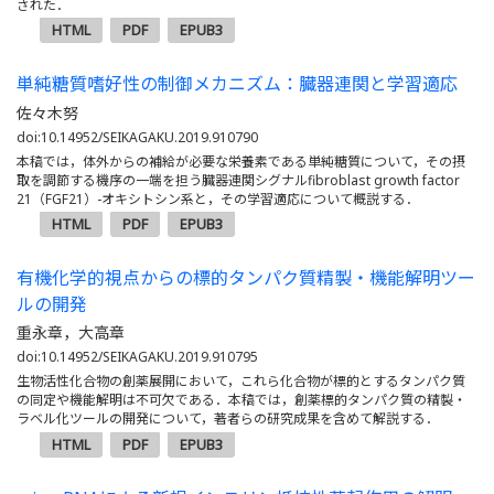
された．
HTML
PDF
EPUB3
単純糖質嗜好性の制御メカニズム：臓器連関と学習適応
佐々木努
doi:10.14952/SEIKAGAKU.2019.910790
本稿では，体外からの補給が必要な栄養素である単純糖質について，その摂
取を調節する機序の一端を担う臓器連関シグナルfibroblast growth factor
21（FGF21）-オキシトシン系と，その学習適応について概説する．
HTML
PDF
EPUB3
有機化学的視点からの標的タンパク質精製・機能解明ツー
ルの開発
重永章，大高章
doi:10.14952/SEIKAGAKU.2019.910795
生物活性化合物の創薬展開において，これら化合物が標的とするタンパク質
の同定や機能解明は不可欠である．本稿では，創薬標的タンパク質の精製・
ラベル化ツールの開発について，著者らの研究成果を含めて解説する．
HTML
PDF
EPUB3