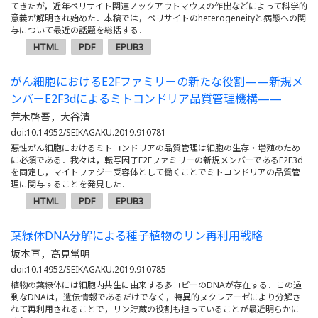
てきたが，近年ペリサイト関連ノックアウトマウスの作出などによって科学的
意義が解明され始めた．本稿では，ペリサイトのheterogeneityと病態への関
与について最近の話題を総括する．
HTML
PDF
EPUB3
がん細胞におけるE2Fファミリーの新たな役割——新規メ
ンバーE2F3dによるミトコンドリア品質管理機構——
荒木啓吾，大谷清
doi:10.14952/SEIKAGAKU.2019.910781
悪性がん細胞におけるミトコンドリアの品質管理は細胞の生存・増殖のため
に必須である．我々は，転写因子E2Fファミリーの新規メンバーであるE2F3d
を同定し，マイトファジー受容体として働くことでミトコンドリアの品質管
理に関与することを発見した．
HTML
PDF
EPUB3
葉緑体DNA分解による種子植物のリン再利用戦略
坂本亘，高見常明
doi:10.14952/SEIKAGAKU.2019.910785
植物の葉緑体には細胞内共生に由来する多コピーのDNAが存在する．この過
剰なDNAは，遺伝情報であるだけでなく，特異的ヌクレアーゼにより分解さ
れて再利用されることで，リン貯蔵の役割も担っていることが最近明らかに