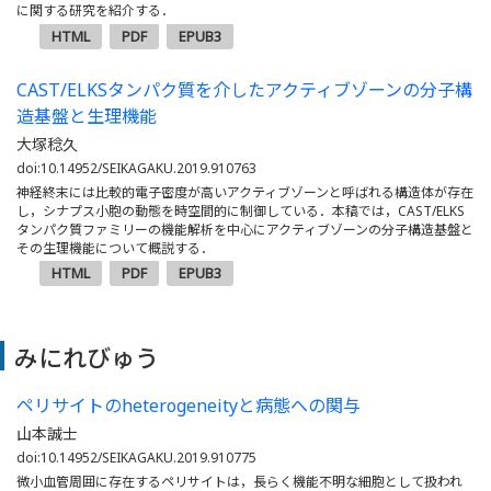
に関する研究を紹介する．
HTML
PDF
EPUB3
CAST/ELKSタンパク質を介したアクティブゾーンの分子構
造基盤と生理機能
大塚稔久
doi:10.14952/SEIKAGAKU.2019.910763
神経終末には比較的電子密度が高いアクティブゾーンと呼ばれる構造体が存在
し，シナプス小胞の動態を時空間的に制御している．本稿では，CAST/ELKS
タンパク質ファミリーの機能解析を中心にアクティブゾーンの分子構造基盤と
その生理機能について概説する．
HTML
PDF
EPUB3
みにれびゅう
ペリサイトのheterogeneityと病態への関与
山本誠士
doi:10.14952/SEIKAGAKU.2019.910775
微小血管周囲に存在するペリサイトは，長らく機能不明な細胞として扱われ