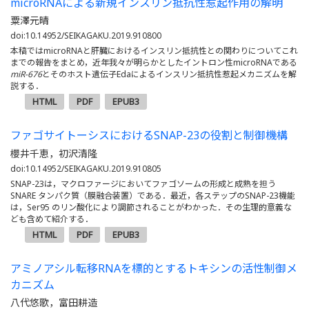
microRNAによる新規インスリン抵抗性惹起作用の解明
粟澤元晴
doi:10.14952/SEIKAGAKU.2019.910800
本稿ではmicroRNAと肝臓におけるインスリン抵抗性との関わりについてこれ
までの報告をまとめ，近年我々が明らかとしたイントロン性microRNAである
miR-676
とそのホスト遺伝子Edaによるインスリン抵抗性惹起メカニズムを解
説する．
HTML
PDF
EPUB3
ファゴサイトーシスにおけるSNAP-23の役割と制御機構
櫻井千恵，初沢清隆
doi:10.14952/SEIKAGAKU.2019.910805
SNAP-23は，マクロファージにおいてファゴソームの形成と成熟を担う
SNARE タンパク質（膜融合装置）である．最近，各ステップのSNAP-23機能
は，Ser95 のリン酸化により調節されることがわかった．その生理的意義な
ども含めて紹介する．
HTML
PDF
EPUB3
アミノアシル転移RNAを標的とするトキシンの活性制御メ
カニズム
八代悠歌，富田耕造