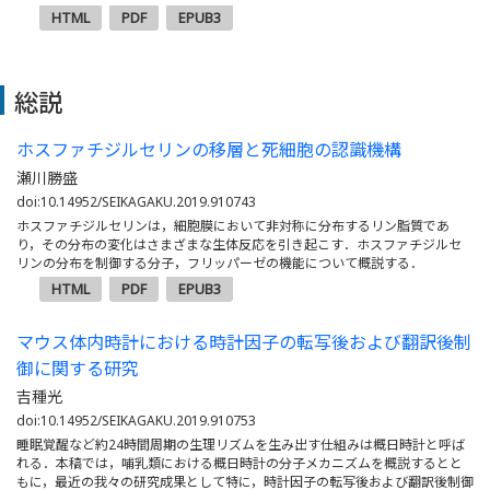
HTML
PDF
EPUB3
総説
ホスファチジルセリンの移層と死細胞の認識機構
瀬川勝盛
doi:10.14952/SEIKAGAKU.2019.910743
ホスファチジルセリンは，細胞膜において非対称に分布するリン脂質であ
り，その分布の変化はさまざまな生体反応を引き起こす．ホスファチジルセ
リンの分布を制御する分子，フリッパーゼの機能について概説する．
HTML
PDF
EPUB3
マウス体内時計における時計因子の転写後および翻訳後制
御に関する研究
吉種光
doi:10.14952/SEIKAGAKU.2019.910753
睡眠覚醒など約24時間周期の生理リズムを生み出す仕組みは概日時計と呼ば
れる．本稿では，哺乳類における概日時計の分子メカニズムを概説するとと
もに，最近の我々の研究成果として特に，時計因子の転写後および翻訳後制御