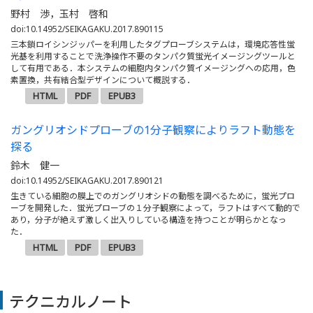
野村 渉，玉村 啓和
doi:10.14952/SEIKAGAKU.2017.890115
三本鎖ロイシンジッパーを利用したタグプローブシステムは，環境応答性蛍
光基を利用することで洗浄操作不要のタンパク質蛍光イメージングツールと
して有用である．本システムの細胞内タンパク質イメージングへの応用，色
素置換，共有結合型デザインについて概説する．
HTML
PDF
EPUB3
ガングリオシドプローブの1分子観察によりラフト動態を
探る
鈴木 健一
doi:10.14952/SEIKAGAKU.2017.890121
生きている細胞の膜上でのガングリオシドの動態を調べるために，蛍光プロ
ーブを開発した．蛍光プローブの１分子観察によって，ラフトはすべて動的で
あり，分子が絶えず激しく出入りしている構造を持つことが明らかとなっ
た．
HTML
PDF
EPUB3
テクニカルノート