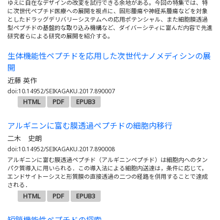
ゆえに自在なデザインの改変を試行できる余地がある。今回の特集では、特
に次世代ペプチド医療への展開を視点に、固形腫瘍や神経系腫瘍などを対象
としたドラッグデリバリーシステムへの応用ポテンシャル、また細胞膜透過
型ペプチドの基盤的な取り込み機構など、ダイバーシティに富んだ内容で先進
研究者らによる研究の展開を紹介する。
生体機能性ペプチドを応用した次世代ナノメディシンの展
開
近藤 英作
doi:10.14952/SEIKAGAKU.2017.890007
HTML
PDF
EPUB3
アルギニンに富む膜透過ペプチドの細胞内移行
二木 史朗
doi:10.14952/SEIKAGAKU.2017.890008
アルギニンに富む膜透過ペプチド（アルギニンペプチド）は細胞内へのタン
パク質導入に用いられる．この導入法による細胞内送達は，条件に応じて，
エンドサイトーシスと形質膜の直接透過の二つの経路を併用することで達成
される．
HTML
PDF
EPUB3