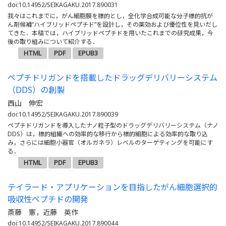
doi:10.14952/SEIKAGAKU.2017.890031
我々はこれまでに，がん細胞膜を標的とし，全化学合成可能な分子標的抗が
ん剤候補“ハイブリッドペプチド”を設計し，その薬効および優位性を見いだし
てきた．本稿では，ハイブリッドペプチドを用いたこれまでの研究成果，今
後の取り組みについて紹介する．
HTML
PDF
EPUB3
ペプチドリガンドを搭載したドラッグデリバリーシステム
（DDS）の創製
西山 伸宏
doi:10.14952/SEIKAGAKU.2017.890039
ペプチドリガンドを導入したナノ粒子型のドラッグデリバリーシステム（ナノ
DDS）は，標的組織への効率的な移行から標的細胞による効率的な取り込
み，さらには細胞小器官（オルガネラ）レベルのターゲティングを可能にす
る．
HTML
PDF
EPUB3
テイラード・アプリケーションを目指したがん細胞選択的
吸収性ペプチドの開発
斎藤 憲，近藤 英作
doi:10.14952/SEIKAGAKU.2017.890044