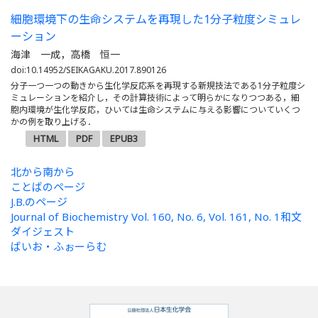
細胞環境下の生命システムを再現した1分子粒度シミュレ
ーション
海津 一成，高橋 恒一
doi:10.14952/SEIKAGAKU.2017.890126
分子一つ一つの動きから生化学反応系を再現する新規技法である1分子粒度シ
ミュレーションを紹介し，その計算技術によって明らかになりつつある，細
胞内環境が生化学反応，ひいては生命システムに与える影響についていくつ
かの例を取り上げる．
HTML
PDF
EPUB3
北から南から
ことばのページ
J.B.のページ
Journal of Biochemistry Vol. 160, No. 6, Vol. 161, No. 1和文
ダイジェスト
ばいお・ふぉーらむ