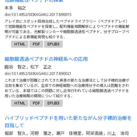
短鎖機能性ペプチドの探索
本多 裕之
doi:10.14952/SEIKAGAKU.2017.890015
アレイ状にスポット固相合成したペプチドライブラリー（ペプチドアレイ）
で短鎖機能性ペプチドを探索し，配列機能相関解析によりペプチドの機能解
明が可能である．光解裂リンカーや細胞膜透過性ペプチド，分子プローブペ
プチドによる新機能発現も紹介する．
HTML
PDF
EPUB3
細胞膜透過ペプチドの神経系への応用
圓谷 智之，松下 正之
doi:10.14952/SEIKAGAKU.2017.890021
これまで治療が困難とされてきた疾患の新たな治療法として分子標的治療が
注目を集めているが，生体での神経細胞への治療用分子の導入は困難をきわ
めている．本稿ではこの問題に対し近年行われている細胞膜透過ペプチドを
用いた治療戦略の開発について紹介する．
HTML
PDF
EPUB3
ハイブリッドペプチドを用いた新たながん分子標的治療を
目指して
堀部 智久，河野 雅之，瀬戸 佳穂里，阿栄高娃，川上 浩司