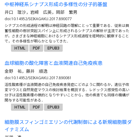
中枢神経系シナプス形成の多様性の分子的基盤
井口 理沙，岩﨑 広英，岡部 繁男
doi:10.14952/SEIKAGAKU.2017.890077
シナプスの形成過程の解明は神経回路の理解にとって重要である．従来は興
奮性細胞の樹状突起スパイン上に形成されるシナプスの解析が主流であった
が，さまざまな神経細胞におけるシナプス形成過程を経時的に観察すること
で，その多様性が明らかとなってきた．
HTML
PDF
EPUB3
血球細胞の酸化障害と血液関連自己免疫疾患
金野 祐，藤井 順逸
doi:10.14952/SEIKAGAKU.2017.890081
活性酸素種が血液関連の自己免疫疾患発症にどのように関わるか，遺伝子改
変マウスと自然発症マウスの検討結果を概説する．レドックス感受性の高い
分子は活性酸素種の標的となりやすいことから，他の疾患でも同様の機構が
関与する可能性がある．
HTML
PDF
EPUB3
細胞膜スフィンゴミエリンの代謝制御による新規細胞膜ダ
イナミズム