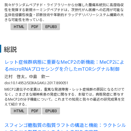
我々がランダムペプチド・ライブラリーから分離した腫瘍系統別に高度吸収
性を発揮する新規ホーミングペプチドは，次世代がん医療への応用が可能な
生体低侵襲性検査・診断技術や革新的ドラッグデリバリーシステム構築の大
きな可能性を持っている．
HTML
PDF
EPUB3
総説
レット症候群病態に重要なMeCP2の新機能：MeCP2によ
るmicroRNAプロセシングを介したmTORシグナル制御
辻村 啓太，中島 欽一
doi:10.14952/SEIKAGAKU.2017.890051
MECP2遺伝子の変異は，重篤な発達障害・レット症候群の原因となるだけで
なく，さまざまな精神疾患の発症に関与する．本稿では，病態発症に寄与す
るMeCP2の分子機能について，これまでの知見と我々の最近の研究成果を交
えて紹介する．
HTML
PDF
EPUB3
スフィンゴ糖脂質の脂質ラフトの構造と機能：ラクトシル