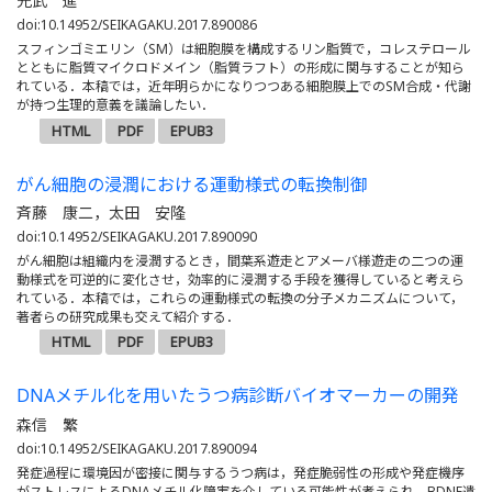
光武 進
doi:10.14952/SEIKAGAKU.2017.890086
スフィンゴミエリン（SM）は細胞膜を構成するリン脂質で，コレステロール
とともに脂質マイクロドメイン（脂質ラフト）の形成に関与することが知ら
れている．本稿では，近年明らかになりつつある細胞膜上でのSM合成・代謝
が持つ生理的意義を議論したい．
HTML
PDF
EPUB3
がん細胞の浸潤における運動様式の転換制御
斉藤 康二，太田 安隆
doi:10.14952/SEIKAGAKU.2017.890090
がん細胞は組織内を浸潤するとき，間葉系遊走とアメーバ様遊走の二つの運
動様式を可逆的に変化させ，効率的に浸潤する手段を獲得していると考えら
れている．本稿では，これらの運動様式の転換の分子メカニズムについて，
著者らの研究成果も交えて紹介する．
HTML
PDF
EPUB3
DNAメチル化を用いたうつ病診断バイオマーカーの開発
森信 繁
doi:10.14952/SEIKAGAKU.2017.890094
発症過程に環境因が密接に関与するうつ病は，発症脆弱性の形成や発症機序
がストレスによるDNAメチル化障害を介している可能性が考えられ，BDNF遺