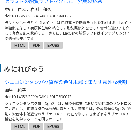
セラミドの脂質ラフトを介した自然免疫応答
中山 仁志，岩渕 和久
doi:10.14952/SEIKAGAKU.2017.890062
ラクトシルセラミド（LacCer）は細胞膜上で脂質ラフトを形成する．LacCer
は糖鎖を介して病原微生物と結合し，脂肪酸鎖と会合した情報伝達分子を介
して貪食反応を惹起する．さらに，LacCerの脂質ラフトはインテグリン分子
の情報も仲介する．
HTML
PDF
EPUB3
みにれびゅう
シュゴシンタンパク質が染色体末端で果たす意外な役割
加納 純子
doi:10.14952/SEIKAGAKU.2017.890073
シュゴシンタンパク質（Sgo2）は，細胞分裂期において染色体のセントロメ
アに局在し，正確な染色体分配に寄与する．筆者らは，分裂酵母のSgo2が間
期に染色体末端近傍のサブテロメアに局在を移し，さまざまなサブテロメア
機能を制御することを明らかにした．
HTML
PDF
EPUB3