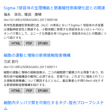
Sigma-1受容体の生理機能と筋萎縮性側索硬化症との関連
福永 浩司，篠田 康晴
doi:10.14952/SEIKAGAKU.2017.890106
若年性筋萎縮性側索硬化症（ALS）の家系においてSigma-1 受容体の点変異
は運動神経変性と関連する．小胞体膜に発現する受容体あるいはシャペロン
タンパク質として，ユニークな側面を持つSigma-1 受容体のALSとの関連につ
いて紹介する．
HTML
PDF
EPUB3
細胞の運動と増殖の新規接触阻害機構
力武 良行
doi:10.14952/SEIKAGAKU.2017.890111
細胞の運動と増殖の接触阻害は，二つの細胞間で観察される現象であり，形
態形成や組織構造の維持に必須である．本稿では，これまでに報告されてい
る接触阻害機構について概説するとともに，最近筆者らが得たNecl-4を介す
る新規接触阻害機構を紹介する．
HTML
PDF
EPUB3
細胞内タンパク質を可視化するタグ–蛍光プローブシステ
ム