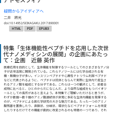
アトモスフィア
疑問からアイディアへ
二井 將光
doi:10.14952/SEIKAGAKU.2017.890001
HTML
PDF
EPUB3
特集「生体機能性ペプチドを応用した次世
代ナノメディシンの展開」の企画にあたっ
て：企画 近藤 英作
医療応用を目的として、生体機能を制御するツールとしてのさまざまなナノ分
子が近年活発に開発されている。これらナノツールには化学合成される有
機・無機分子が多い。インスリンペプチドや心房性ナトリウム利尿ペプチド
などに代表されるように、ペプチドは抗体とならんで実際に生体内で産生さ
れるアミノ酸を組成とする分子である。これらは一つの観点として、前者合
成物に比べると、ひとのからだになじんだ、より自然な組成をもつバイオツ
ールとしての長所があると言えよう。本特集でご理解いただけると思うが、
わずか数個～数十個のアミノ酸連続体が非常に多彩な生体内機能を発揮する
のが、ペプチドによる医化学研究の大きな魅力である。たった一つのアミノ
酸残基を置換したり、直鎖状、分岐状、環状化などペプチドフォームを改変
したりするだけでその機能が劇的に改変されるのも特徴の一つであり、それ