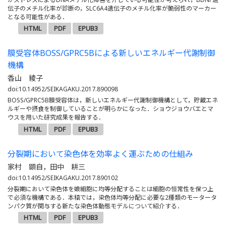
伝子のメチル化率が診断の，SLC6A4遺伝子のメチル化率が脆弱性のマーカー
となる可能性がある．
HTML
PDF
EPUB3
膜受容体BOSS/GPRC5Bによる新しいエネルギー代謝制御
機構
香山 綾子
doi:10.14952/SEIKAGAKU.2017.890098
BOSS/GPRC5B膜受容体は，新しいエネルギー代謝制御機構として，貯蔵エネ
ルギーや摂食を制御していることが明らかになった．ショウジョウバエとマ
ウスを用いた研究成果を報告する．
HTML
PDF
EPUB3
分裂期において染色体を効率よく運ぶための仕組み
家村 顕自，田中 耕三
doi:10.14952/SEIKAGAKU.2017.890102
分裂期において染色体を娘細胞に均等分配することは細胞の恒常性を保つ上
で必須な機構である．本稿では，染色体均等分配に必要な2種類のモータータ
ンパク質が関与する新たな染色体動態モデルについて紹介する．
HTML
PDF
EPUB3