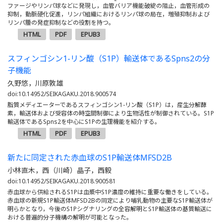
ファージやリンパ球などに発現し，血管バリア機能破綻の阻止，血管形成の
抑制，動脈硬化促進，リンパ組織におけるリンパ球の局在，増殖抑制および
リンパ腫の発症抑制などの役割を持つ。
HTML
PDF
EPUB3
スフィンゴシン1-リン酸（S1P）輸送体であるSpns2の分
子機能
久野悠，川原敦雄
doi:10.14952/SEIKAGAKU.2018.900574
脂質メディエーターであるスフィンゴシン1-リン酸（S1P）は，産生分解酵
素，輸送体および受容体の時空間制御により生物活性が制御されている。S1P
輸送体であるSpns2を中心にS1Pの生理機能を紹介する。
HTML
PDF
EPUB3
新たに同定された赤血球のS1P輸送体MFSD2B
小林直木，西（川崎）晶子，西毅
doi:10.14952/SEIKAGAKU.2018.900581
赤血球から供給されるS1Pは血漿中S1P濃度の維持に重要な働きをしている。
赤血球の新規S1P輸送体MFSD2Bの同定により哺乳動物の主要なS1P輸送体が
明らかとなり，今後のS1Pシグナリングの全容解明とS1P輸送体の基質輸送に
おける普遍的分子機構の解明が可能となった。