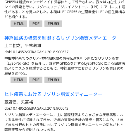
GPR55は新規のカンナビノイド受容体として報告された。我々は内在性リガ
ンドの探索を行い，リゾホスファチジルイノシトール（LPI）にアゴニスト活
性があることを見いだした。本稿はLPI-GPR55の生理機能やLPI の産生機構な
どを紹介する。
HTML
PDF
EPUB3
神経回路の構築を制御するリゾリン脂質メディエーター
上口裕之，平林義雄
doi:10.14952/SEIKAGAKU.2018.900637
中枢神経系でのグリア−神経細胞間の情報伝達を担う新たなリゾリン脂質
（LysoPtd-Glc）を紹介し，受容体GPR55を介するLysoPtdGlc による回路構
築メカニズムを概説するとともに，神経生物学におけるリゾリン脂質研究の
展望を述べる。
HTML
PDF
EPUB3
ヒト疾患におけるリゾリン脂質メディエーター
蔵野信，矢冨裕
doi:10.14952/SEIKAGAKU.2018.900643
リゾリン脂質メディエーターは，主に基礎研究よりさまざまな疾患病態にお
ける重要性が提議されてきた。近年の質量分析計の進歩・普及により，さま
ざまな分野のヒトの疾患においてリゾリン脂質メディエーターの関与がヒト
臨床研究から証明されつつある。