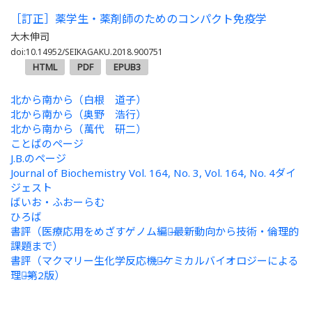
［訂正］薬学生・薬剤師のためのコンパクト免疫学
大木伸司
doi:10.14952/SEIKAGAKU.2018.900751
HTML
PDF
EPUB3
北から南から（白根 道子）
北から南から（奥野 浩行）
北から南から（萬代 研二）
ことばのページ
J.B.のページ
Journal of Biochemistry Vol. 164, No. 3, Vol. 164, No. 4ダイ
ジェスト
ばいお・ふおーらむ
ひろば
書評（医療応用をめざすゲノム編集̶̶最新動向から技術・倫理的
課題まで）
書評（マクマリー生化学反応機構̶̶ケミカルバイオロジーによる
理解̶̶第2版）