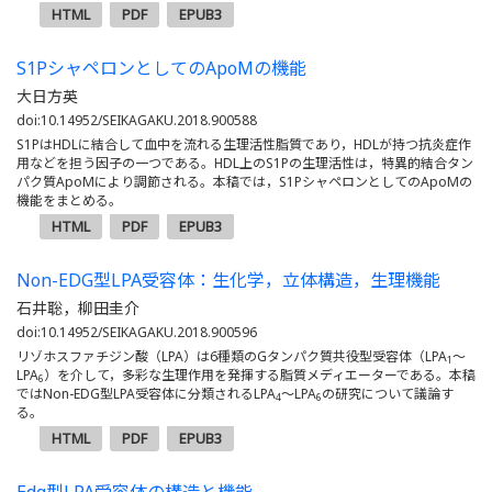
HTML
PDF
EPUB3
S1PシャペロンとしてのApoMの機能
大日方英
doi:10.14952/SEIKAGAKU.2018.900588
S1PはHDLに結合して血中を流れる生理活性脂質であり，HDLが持つ抗炎症作
用などを担う因子の一つである。HDL上のS1Pの生理活性は，特異的結合タン
パク質ApoMにより調節される。本稿では，S1PシャペロンとしてのApoMの
機能をまとめる。
HTML
PDF
EPUB3
Non-EDG型LPA受容体：生化学，立体構造，生理機能
石井聡，柳田圭介
doi:10.14952/SEIKAGAKU.2018.900596
リゾホスファチジン酸（LPA）は6種類のGタンパク質共役型受容体（LPA
～
1
LPA
）を介して，多彩な生理作用を発揮する脂質メディエーターである。本稿
6
ではNon-EDG型LPA受容体に分類されるLPA
～LPA
の研究について議論す
4
6
る。
HTML
PDF
EPUB3
Edg型LPA受容体の構造と機能