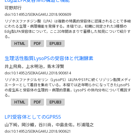
可野邦行
doi:10.14952/SEIKAGAKU.2018.900609
リゾホスファチジン酸（LPA）は複数の特異的受容体に認識されることで多岐
にわたる生理・病理機能を発揮する。本稿では，初期に同定された3種類の
Edg型LPA受容体について，ここ20年間あまりで蓄積した知見について紹介す
る。
HTML
PDF
EPUB3
生理活性脂質LysoPSの受容体と代謝酵素
井上飛鳥，上水明治，青木淳賢
doi:10.14952/SEIKAGAKU.2018.900614
リゾホスファチジルセリン（LysoPS）はLPAやS1Pに続くリゾリン脂質メディ
エーターとして着目を集めている。本稿では近年明らかになってきたLysoPS
の産生系と受容体の生理的・病理的意義，LysoPS の体内分布について概説す
る。
HTML
PDF
EPUB3
LPI受容体としてのGPR55
山下純，岡沙織，谷川尚，中島圭佑，杉浦隆之
doi:10.14952/SEIKAGAKU.2018.900621