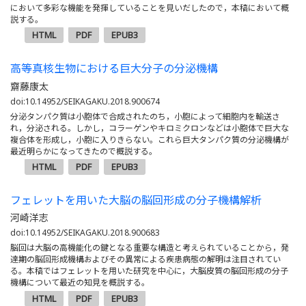
において多彩な機能を発揮していることを見いだしたので，本稿において概
説する。
HTML
PDF
EPUB3
高等真核生物における巨大分子の分泌機構
齋藤康太
doi:10.14952/SEIKAGAKU.2018.900674
分泌タンパク質は小胞体で合成されたのち，小胞によって細胞内を輸送さ
れ，分泌される。しかし，コラーゲンやキロミクロンなどは小胞体で巨大な
複合体を形成し，小胞に入りきらない。これら巨大タンパク質の分泌機構が
最近明らかになってきたので概説する。
HTML
PDF
EPUB3
フェレットを用いた大脳の脳回形成の分子機構解析
河崎洋志
doi:10.14952/SEIKAGAKU.2018.900683
脳回は大脳の高機能化の鍵となる重要な構造と考えられていることから，発
達期の脳回形成機構およびその異常による疾患病態の解明は注目されてい
る。本稿ではフェレットを用いた研究を中心に，大脳皮質の脳回形成の分子
機構について最近の知見を概説する。
HTML
PDF
EPUB3