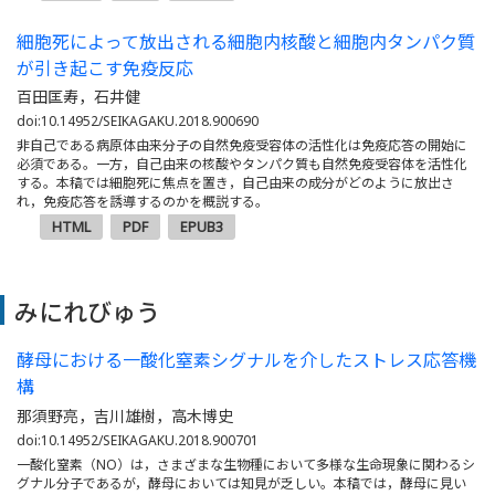
細胞死によって放出される細胞内核酸と細胞内タンパク質
が引き起こす免疫反応
百田匡寿，石井健
doi:10.14952/SEIKAGAKU.2018.900690
非自己である病原体由来分子の自然免疫受容体の活性化は免疫応答の開始に
必須である。一方，自己由来の核酸やタンパク質も自然免疫受容体を活性化
する。本稿では細胞死に焦点を置き，自己由来の成分がどのように放出さ
れ，免疫応答を誘導するのかを概説する。
HTML
PDF
EPUB3
みにれびゅう
酵母における一酸化窒素シグナルを介したストレス応答機
構
那須野亮，吉川雄樹，高木博史
doi:10.14952/SEIKAGAKU.2018.900701
一酸化窒素（NO）は，さまざまな生物種において多様な生命現象に関わるシ
グナル分子であるが，酵母においては知見が乏しい。本稿では，酵母に見い