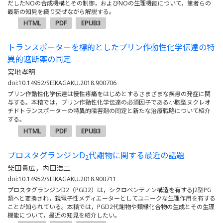
だしたNOの合成機構とその制御，およびNOの生理機能について，筆者らの
最新の知見を織り交ぜながら解説する。
HTML
PDF
EPUB3
トランスポーターを標的としたプリン作動性化学伝達の特
異的遮断薬の同定
宮地孝明
doi:10.14952/SEIKAGAKU.2018.900706
プリン作動性化学伝達は慢性疼痛をはじめとするさまざまな疾患の発症に関
与する。本稿では，プリン作動性化学伝達の必須因子である小胞型ヌクレオ
チドトランスポーターの特異的阻害剤の同定と新たな治療戦略について紹介
する。
HTML
PDF
EPUB3
プロスタグランジンD
代謝物に関する最近の話題
2
柴田貴広，内田浩二
doi:10.14952/SEIKAGAKU.2018.900711
プロスタグランジンD2（PGD2）は，シクロペンテノン構造を有するJ2型PG
類へと変換され，親電子性メディエーターとしてユニークな生理作用を有する
ことが知られている。本稿では，PGD2代謝物や類縁化合物の生成とその生理
機能について，最近の知見を紹介したい。