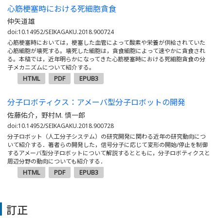
心筋梗塞時における死細胞貪食
仲矢道雄
doi:10.14952/SEIKAGAKU.2018.900724
心筋梗塞時においては，梗塞した血管によって酸素や栄養が供給されていた
心筋細胞が壊死する。壊死した細胞は，貪食細胞によって速やかに貪食され
る。本稿では，近年明らかになってきた心筋梗塞時における死細胞貪食の分
子メカニズムについて紹介する。
HTML
PDF
EPUB3
分子ロボティクス：アメーバ型分子ロボットの開発
佐藤佑介，野村M. 慎一郎
doi:10.14952/SEIKAGAKU.2018.900728
分子ロボット（人工分子システム）の研究開発に関わる近年の研究動向につ
いて紹介する．著者らの開発した，信号分子に応じて変形の開始/停止を制御
するアメーバ型分子ロボットについて解説するとともに，分子ロボティクスと
周辺分野の動向についても紹介する．
HTML
PDF
EPUB3
訂正