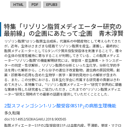
HTML
PDF
EPUB3
特集「リゾリン脂質メディエーター研究の
最前線」の企画にあたって:企画 青木淳賢
リゾリン脂質”はリン脂質生合成系，代謝系の中間産物として考えられてきた
が，近年，生体はさまざまな経路でリゾリン脂質を産生，運搬し，最終的に
脂質メディエーターとしてGタンパク質共役型受容体を刺激することで，種々
の生体の恒常性維持に寄与することが判明してきている．この脂質メディエ
ーター“リゾリン脂質”の機能解明研究には，受容体・産生酵素・トランスポー
ターの同定・性状解析，リゾリン脂質の分析といった生化学，分析化学的手
法を用いた解析から，これら分子の遺伝子改変動物，遺伝病の原因究明，創
薬・診断等の応用も含めた生物学・医学・薬学的見地からの解析が含まれ
る．また，この分野における，日本生化学会に所属する研究者の貢献はきわ
めて大きい．本特集では，“リゾリン脂質メディエーター”研究で世界的に顕著
な業績を残した研究者もご協力いただき，これまでの“リゾリン脂質メディエ
ーター”研究と現時点での最新の話題を提供していただくこととした．
2型スフィンゴシン1-リン酸受容体S1P
の病態生理機能
2
多久和陽
doi:10.14952/SEIKAGAKU.2018.900565
脂質メディエーターS1Pの2型受容体S1P
は血管内皮，平滑筋，単球・マクロ
2