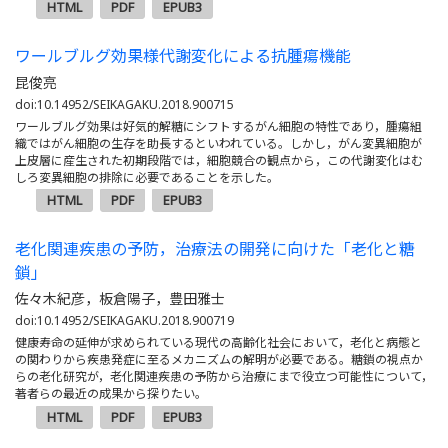
HTML
PDF
EPUB3
ワールブルグ効果様代謝変化による抗腫瘍機能
昆俊亮
doi:10.14952/SEIKAGAKU.2018.900715
ワールブルグ効果は好気的解糖にシフトするがん細胞の特性であり，腫瘍組
織ではがん細胞の生存を助長するといわれている。しかし，がん変異細胞が
上皮層に産生された初期段階では，細胞競合の観点から，この代謝変化はむ
しろ変異細胞の排除に必要であることを示した。
HTML
PDF
EPUB3
老化関連疾患の予防，治療法の開発に向けた「老化と糖
鎖」
佐々木紀彦，板倉陽子，豊田雅士
doi:10.14952/SEIKAGAKU.2018.900719
健康寿命の延伸が求められている現代の高齢化社会において，老化と病態と
の関わりから疾患発症に至るメカニズムの解明が必要である。糖鎖の視点か
らの老化研究が，老化関連疾患の予防から治療にまで役立つ可能性について，
著者らの最近の成果から探りたい。
HTML
PDF
EPUB3