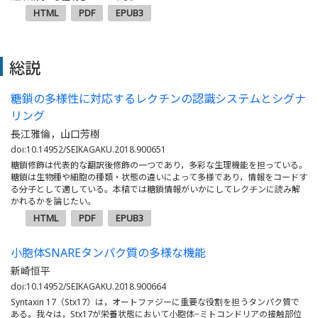
HTML
PDF
EPUB3
総説
糖鎖の多様性に対応するレクチンの認識システムとシグナ
リング
長江雅倫，山口芳樹
doi:10.14952/SEIKAGAKU.2018.900651
糖鎖修飾は代表的な翻訳後修飾の一つであり，多彩な生理機能を担っている。
糖鎖は生物種や細胞の種類・状態の違いによって多様であり，情報をコードす
る分子として適している。本稿では糖鎖情報がいかにしてレクチンに読み解
かれるかを論じたい。
HTML
PDF
EPUB3
小胞体SNAREタンパク質の多様な機能
新崎恒平
doi:10.14952/SEIKAGAKU.2018.900664
Syntaxin 17（Stx17）は，オートファジーに重要な役割を担うタンパク質で
ある。我々は，Stx17が栄養状態において小胞体−ミトコンドリアの接触部位